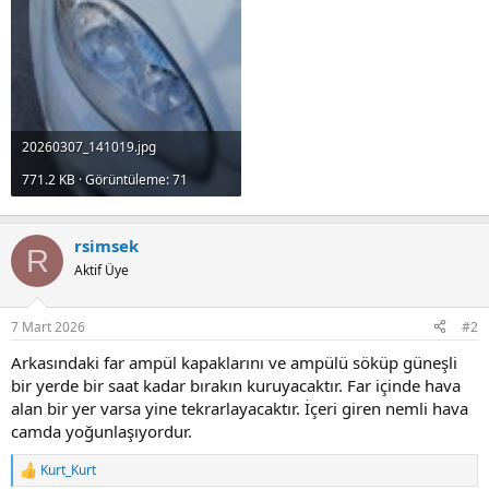
20260307_141019.jpg
771.2 KB · Görüntüleme: 71
rsimsek
R
Aktif Üye
7 Mart 2026
#2
Arkasındaki far ampül kapaklarını ve ampülü söküp güneşli
bir yerde bir saat kadar bırakın kuruyacaktır. Far içinde hava
alan bir yer varsa yine tekrarlayacaktır. İçeri giren nemli hava
camda yoğunlaşıyordur.
Kurt_Kurt
R