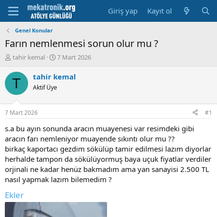
Giriş yap
Kayıt ol
Genel Konular
Farın nemlenmesi sorun olur mu ?
K
B
tahir kemal
7 Mart 2026
o
a
n
ş
tahir kemal
T
u
l
Aktif Üye
y
a
u
m
b
a
7 Mart 2026
#1
a
t
ş
a
s.a bu ayın sonunda aracın muayenesi var resimdeki gibi
l
r
aracın farı nemleniyor muayende sıkıntı olur mu ??
a
i
birkaç kaportacı gezdim sökülüp tamir edilmesi lazım diyorlar
t
h
herhalde tampon da sökülüyormuş baya uçuk fiyatlar verdiler
a
i
orjinali ne kadar henüz bakmadım ama yan sanayisi 2.500 TL
n
nasıl yapmak lazım bilemedim ?
Ekler