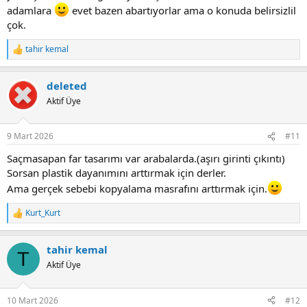
adamlara
evet bazen abartıyorlar ama o konuda belirsizlil
çok.
tahir kemal
R
e
a
deleted
c
t
Aktif Üye
i
o
n
9 Mart 2026
#11
s
:
Saçmasapan far tasarımı var arabalarda.(aşırı girinti çıkıntı)
Sorsan plastik dayanımını arttırmak için derler.
Ama gerçek sebebi kopyalama masrafını arttırmak için.
Kurt_Kurt
R
e
a
tahir kemal
c
T
t
Aktif Üye
i
o
n
10 Mart 2026
#12
s