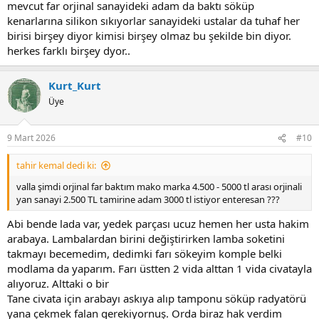
mevcut far orjinal sanayideki adam da baktı söküp
kenarlarına silikon sıkıyorlar sanayideki ustalar da tuhaf her
birisi birşey diyor kimisi birşey olmaz bu şekilde bin diyor.
herkes farklı birşey dyor..
Kurt_Kurt
Üye
9 Mart 2026
#10
tahir kemal dedi ki:
valla şimdi orjinal far baktım mako marka 4.500 - 5000 tl arası orjinali
yan sanayi 2.500 TL tamirine adam 3000 tl istiyor enteresan ???
Abi bende lada var, yedek parçası ucuz hemen her usta hakim
arabaya. Lambalardan birini değiştirirken lamba soketini
takmayı becemedim, dedimki farı sökeyim komple belki
modlama da yaparım. Farı üstten 2 vida alttan 1 vida civatayla
alıyoruz. Alttaki o bir
Tane civata için arabayı askıya alıp tamponu söküp radyatörü
yana çekmek falan gerekiyornuş. Orda biraz hak verdim