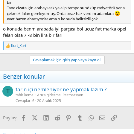
bir
Tane civata için arabayı askıya alıp tamponu söküp radyatörü yana
çekmek falan gerekiyornuş. Orda biraz hak verdim adamlara
evet bazen abartıyorlar ama o konuda belirsizlil çok.
o konuda benm arabada iyi parçası bol ucuz fıat marka opel
felan olsa 7 -8 bin lira bir farı
Kurt_Kurt
R
e
a
Cevaplamak için giriş yap veya kayıt ol.
c
t
i
Benzer konular
o
n
s
farın içi nemleniyor ne yapmak lazım ?
T
:
tahir kemal
Arıza giderme, Restorasyon
Cevaplar
6
20 Aralık 2025
Facebook
X (Twitter)
LinkedIn
Reddit
Pinterest
Tumblr
WhatsApp
E-posta
Link
Paylaş: