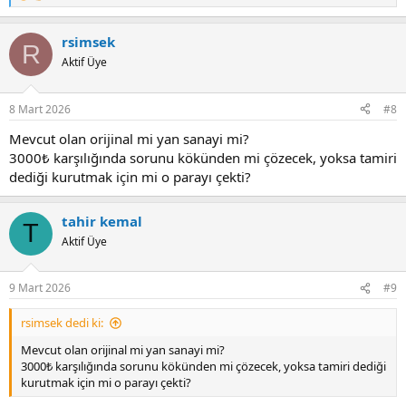
e
a
rsimsek
c
R
t
Aktif Üye
i
o
n
8 Mart 2026
#8
s
:
Mevcut olan orijinal mi yan sanayi mi?
3000₺ karşılığında sorunu kökünden mi çözecek, yoksa tamiri
dediği kurutmak için mi o parayı çekti?
tahir kemal
T
Aktif Üye
9 Mart 2026
#9
rsimsek dedi ki:
Mevcut olan orijinal mi yan sanayi mi?
3000₺ karşılığında sorunu kökünden mi çözecek, yoksa tamiri dediği
kurutmak için mi o parayı çekti?