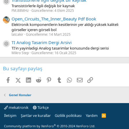
Transistörlerle ilgili değişik bir kaynak
Kaynak ikon/amblem
Transistörlerle ilgili değişik bir kaynak
FM.88MHz
Güncellenme:
4 Ekim 2025
Open_Circuits_The_Inner_Beauty Pdf Book
Elektronik komponentlerin kesitlerinin yer aldığı yüksek kaliteli
görseller içeren görseli bol
latcakir
Güncellenme:
14 Mart 2025
TI Analog Tasarim Dergi Arsivi
Kaynak ikon/amblem
TI'in yayinladigi Analog tasarimlar konusunda dergi serisi
Mikro Step
Güncellenme:
16 Ocak 2025
Bu sayfayı paylaş
Facebook
X (Twitter)
LinkedIn
Reddit
Pinterest
Tumblr
WhatsApp
E-posta
Link
Genel Konular
mekatronik
Türkçe
İletişim
Şartlar ve kurallar
Gizlilik politikası
Yardım
R
S
S
®
Community platform by XenForo
© 2010-2024 XenForo Ltd.