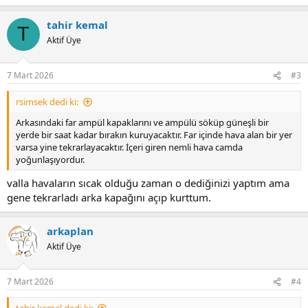
e
a
tahir kemal
c
T
t
Aktif Üye
i
o
n
7 Mart 2026
#3
s
:
rsimsek dedi ki:
Arkasındaki far ampül kapaklarını ve ampülü söküp güneşli bir
yerde bir saat kadar bırakın kuruyacaktır. Far içinde hava alan bir yer
varsa yine tekrarlayacaktır. İçeri giren nemli hava camda
yoğunlaşıyordur.
valla havaların sıcak olduğu zaman o dediğinizi yaptım ama
gene tekrarladı arka kapağını açıp kurttum.
arkaplan
Aktif Üye
7 Mart 2026
#4