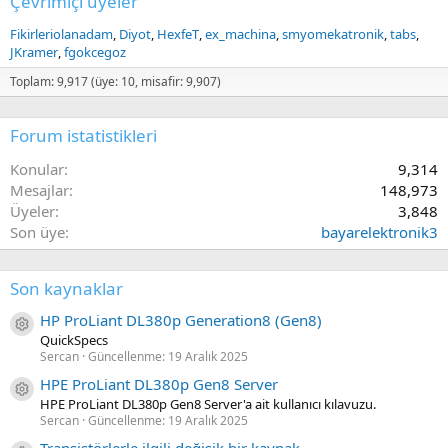
Çevrimiçi üyeler
Fikirleriolanadam
Diyot
HexfeT
ex_machina
smyomekatronik
tabs
JKramer
fgokcegoz
Toplam: 9,917 (üye: 10, misafir: 9,907)
Forum istatistikleri
Konular
9,314
Mesajlar
148,973
Üyeler
3,848
Son üye
bayarelektronik3
Son kaynaklar
HP ProLiant DL380p Generation8 (Gen8)
Kaynak ikon/amblem
QuickSpecs
Sercan
Güncellenme:
19 Aralık 2025
HPE ProLiant DL380p Gen8 Server
Kaynak ikon/amblem
HPE ProLiant DL380p Gen8 Server'a ait kullanıcı kılavuzu.
Sercan
Güncellenme:
19 Aralık 2025