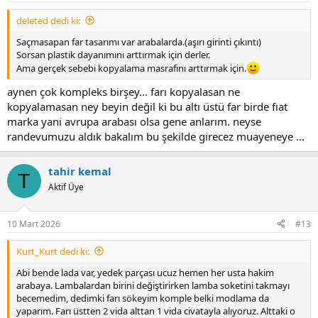
:
deleted dedi ki:
Saçmasapan far tasarımı var arabalarda.(aşırı girinti çıkıntı)
Sorsan plastik dayanımını arttırmak için derler.
Ama gerçek sebebi kopyalama masrafını arttırmak için.
aynen çok kompleks birşey... farı kopyalasan ne
kopyalamasan ney beyin değil ki bu altı üstü far birde fıat
marka yani avrupa arabası olsa gene anlarım. neyse
randevumuzu aldık bakalım bu şekilde girecez muayeneye ...
tahir kemal
T
Aktif Üye
10 Mart 2026
#13
Kurt_Kurt dedi ki:
Abi bende lada var, yedek parçası ucuz hemen her usta hakim
arabaya. Lambalardan birini değiştirirken lamba soketini takmayı
becemedim, dedimki farı sökeyim komple belki modlama da
yaparım. Farı üstten 2 vida alttan 1 vida civatayla alıyoruz. Alttaki o