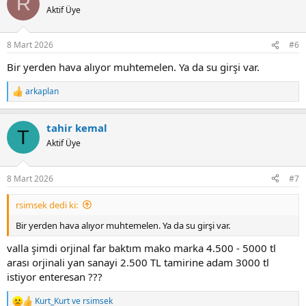
R
Aktif Üye
8 Mart 2026
#6
Bir yerden hava alıyor muhtemelen. Ya da su girşi var.
arkaplan
R
e
a
tahir kemal
c
T
t
Aktif Üye
i
o
n
8 Mart 2026
#7
s
:
rsimsek dedi ki:
Bir yerden hava alıyor muhtemelen. Ya da su girşi var.
valla şimdi orjinal far baktım mako marka 4.500 - 5000 tl
arası orjinali yan sanayi 2.500 TL tamirine adam 3000 tl
istiyor enteresan ???
Kurt_Kurt
ve
rsimsek
R