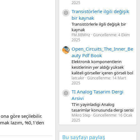
2025
Transistörlerle ilgili değişik
Kaynak ikon/amblem
bir kaynak
Transistörlerle ilgili değişik bir
kaynak
FM.88MHz
Güncellenme:
4 Ekim
2025
Open_Circuits_The_Inner_Be
auty Pdf Book
Elektronik komponentlerin
kesitlerinin yer aldığı yüksek
kaliteli görseller içeren görseli bol
latcakir
Güncellenme:
14 Mart
2025
TI Analog Tasarim Dergi
Kaynak ikon/amblem
Arsivi
TI'in yayinladigi Analog
tasarimlar konusunda dergi serisi
Mikro Step
Güncellenme:
16 Ocak
ona göre seçilebilir.
2025
lanmak lazım, %0,1'den
Bu sayfayı paylaş