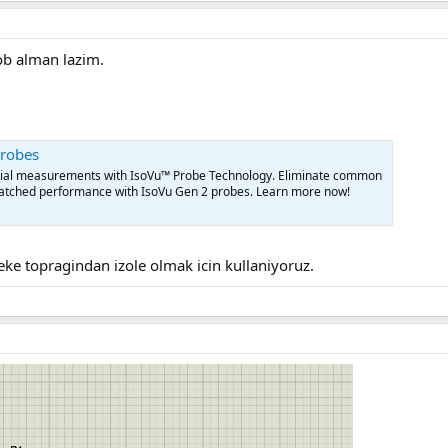
ob alman lazim.
Probes
ential measurements with IsoVu™ Probe Technology. Eliminate common
atched performance with IsoVu Gen 2 probes. Learn more now!
ke topragindan izole olmak icin kullaniyoruz.