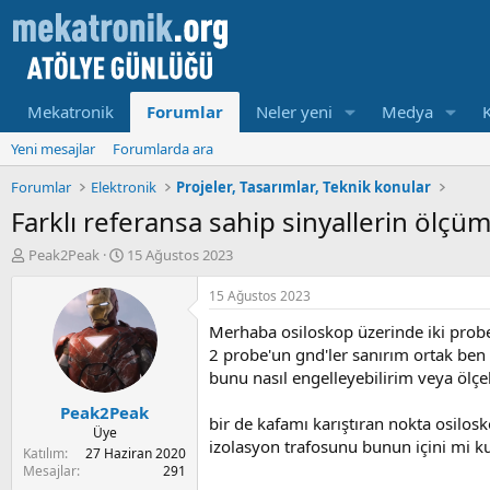
Mekatronik
Forumlar
Neler yeni
Medya
Yeni mesajlar
Forumlarda ara
Forumlar
Elektronik
Projeler, Tasarımlar, Teknik konular
Farklı referansa sahip sinyallerin ölçü
K
B
Peak2Peak
15 Ağustos 2023
o
a
n
ş
15 Ağustos 2023
u
l
Merhaba osiloskop üzerinde iki probe
y
a
u
m
2 probe'un gnd'ler sanırım ortak ben
b
a
bunu nasıl engelleyebilirim veya ölçe
a
t
Peak2Peak
ş
a
bir de kafamı karıştıran nokta osilos
l
r
Üye
izolasyon trafosunu bunun içini mi ku
a
i
Katılım
27 Haziran 2020
t
h
Mesajlar
291