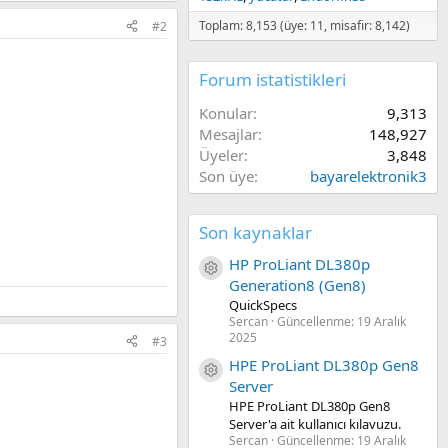
Toplam: 8,153 (üye: 11, misafir: 8,142)
#2
Forum istatistikleri
Konular
9,313
Mesajlar
148,927
Üyeler
3,848
Son üye
bayarelektronik3
Son kaynaklar
HP ProLiant DL380p
Kaynak ikon/amblem
Generation8 (Gen8)
QuickSpecs
Sercan
Güncellenme:
19 Aralık
2025
#3
HPE ProLiant DL380p Gen8
Kaynak ikon/amblem
Server
HPE ProLiant DL380p Gen8
Server'a ait kullanıcı kılavuzu.
Sercan
Güncellenme:
19 Aralık