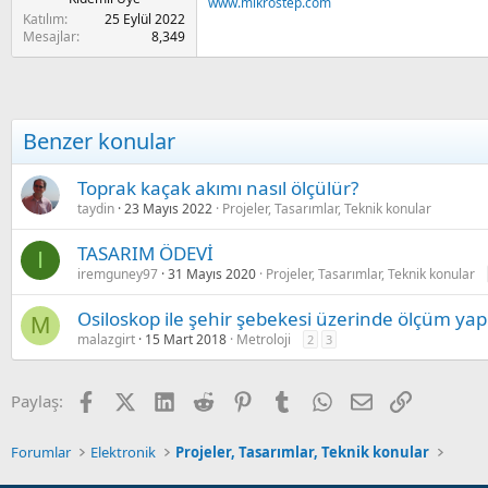
www.mikrostep.com
Katılım
25 Eylül 2022
Mesajlar
8,349
Benzer konular
Toprak kaçak akımı nasıl ölçülür?
taydin
23 Mayıs 2022
Projeler, Tasarımlar, Teknik konular
TASARIM ÖDEVİ
I
iremguney97
31 Mayıs 2020
Projeler, Tasarımlar, Teknik konular
Osiloskop ile şehir şebekesi üzerinde ölçüm y
M
malazgirt
15 Mart 2018
Metroloji
2
3
Facebook
X (Twitter)
LinkedIn
Reddit
Pinterest
Tumblr
WhatsApp
E-posta
Link
Paylaş:
Forumlar
Elektronik
Projeler, Tasarımlar, Teknik konular