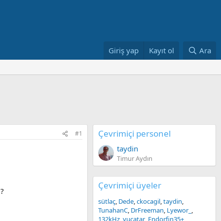
Giriş yap
Kayıt ol
Ara
Çevrimiçi personel
#1
taydin
Timur Aydın
Çevrimiçi üyeler
 ?
sütlaç
Dede
ckocagil
taydin
TunahanC
DrFreeman
Lyewor_
132kHz
yucatar
Endorfin35+