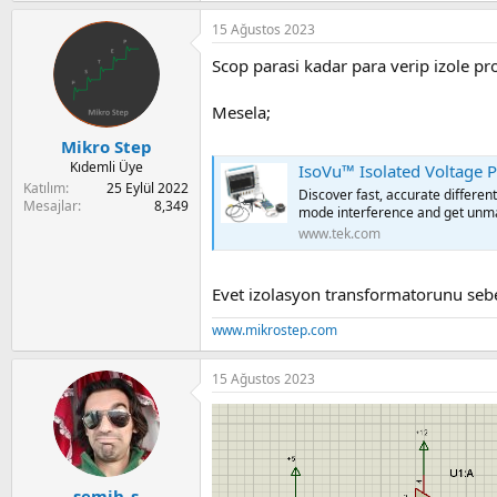
a
i
n
15 Ağustos 2023
Scop parasi kadar para verip izole pr
Mesela;
Mikro Step
Kıdemli Üye
IsoVu™ Isolated Voltage 
Katılım
25 Eylül 2022
Discover fast, accurate differ
Mesajlar
8,349
mode interference and get unm
www.tek.com
Evet izolasyon transformatorunu sebe
www.mikrostep.com
15 Ağustos 2023
semih_s