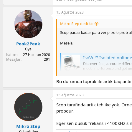
15 Ağustos 2023
Mikro Step dedi ki:
Scop parasi kadar para verip izole prob a
Mesela;
Peak2Peak
Üye
Katılım
27 Haziran 2020
IsoVu™ Isolated Voltag
Mesajlar
291
Discover fast, accurate diff
mode interference and get u
www.tek.com
Bu durumda toprak ile artik baglantim
Evet izolasyon transformatorunu sebeke t
15 Ağustos 2023
Scop tarafinda artik tehlike yok. Orn
probdur.
Eger sen dusuk frekansli <100kHz siny
Mikro Step
Kıdemli Üye