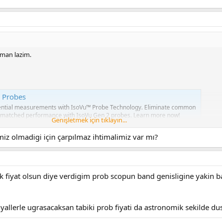
lman lazim.
e Probes
erential measurements with IsoVu™ Probe Technology. Eliminate common
nmatched performance with IsoVu Gen 2 probes. Learn more now!
Genişletmek için tıklayın...
iz olmadigi için çarpılmaz ihtimalimiz var mı?
opragindan izole olmak icin kullaniyoruz.
ek fiyat olsun diye verdigim prob scopun band genisligine yakin ba
allerle ugrasacaksan tabiki prob fiyati da astronomik sekilde dus