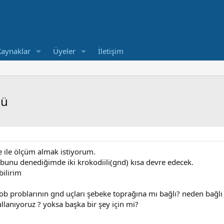
Kaynaklar
Üyeler
İletişim
mü
 ile ölçüm almak istiyorum.
 bunu denediğimde iki krokodiili(gnd) kısa devre edecek.
bilirim
kob problarının gnd uçları şebeke toprağına mı bağlı? neden bağlı
llanıyoruz ? yoksa başka bir şey için mi?