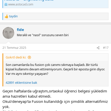
www.astocad.com
taydin
R
e
a
fide
c
t
Meraklı ve "nasıl" sorusunu seven biri
i
o
n
21 Temmuz 2025
#17
s
:
Gokrtl dedi ki:
Son zamanlarda bu fusion çok canımı sıkmaya başladı. Bir türlü
kişisel kullanımı devam ettiremiyorum. Geçerli bir eposta girin diyor.
Var mı aynı sıkıntıyı yaşayan?
42891 eklentisine bak
Geçen haftalarda uğraştım,ortaokul öğrenci belgesi yükledim
ama hazretleri kabul etmedi.
Okul/deneyap'ta Fusion kullanıldığı için şimdilik alternatifimiz
yok.