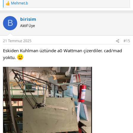
Mehmet.b
R
e
a
birisim
c
B
t
Aktif Üye
i
o
n
21 Temmuz 2025
#15
s
:
Eskiden Kuhlman üztünde a0 Wattman çizerdiler. cad/mad
yoktu.