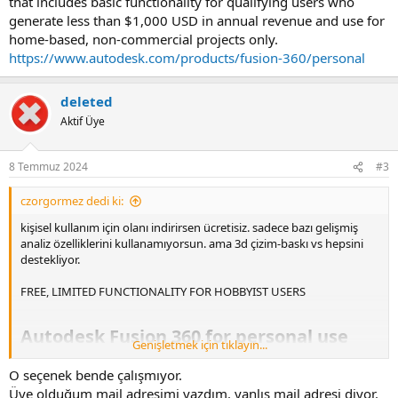
that includes basic functionality for qualifying users who
generate less than $1,000 USD in annual revenue and use for
home-based, non-commercial projects only.
https://www.autodesk.com/products/fusion-360/personal
deleted
Aktif Üye
8 Temmuz 2024
#3
czorgormez dedi ki:
kişisel kullanım için olanı indirirsen ücretisiz. sadece bazı gelişmiş
analiz özelliklerini kullanamıyorsun. ama 3d çizim-baskı vs hepsini
destekliyor.
FREE, LIMITED FUNCTIONALITY FOR HOBBYIST USERS
Autodesk Fusion 360 for personal use​
Genişletmek için tıklayın...
Autodesk Fusion for personal use is a limited, free version that
O seçenek bende çalışmıyor.
includes basic functionality for qualifying users who generate less
Üye olduğum mail adresimi yazdım. yanlış mail adresi diyor.