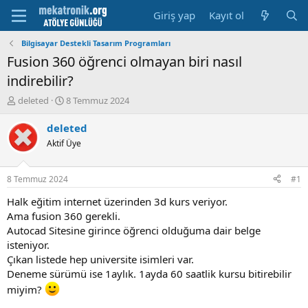
Giriş yap
Kayıt ol
Bilgisayar Destekli Tasarım Programları
Fusion 360 öğrenci olmayan biri nasıl
indirebilir?
K
B
deleted
8 Temmuz 2024
o
a
n
ş
deleted
u
l
Aktif Üye
y
a
u
m
b
a
8 Temmuz 2024
#1
a
t
ş
a
Halk eğitim internet üzerinden 3d kurs veriyor.
l
r
Ama fusion 360 gerekli.
a
i
Autocad Sitesine girince öğrenci olduğuma dair belge
t
h
isteniyor.
a
i
Çıkan listede hep universite isimleri var.
n
Deneme sürümü ise 1aylık. 1ayda 60 saatlik kursu bitirebilir
miyim?