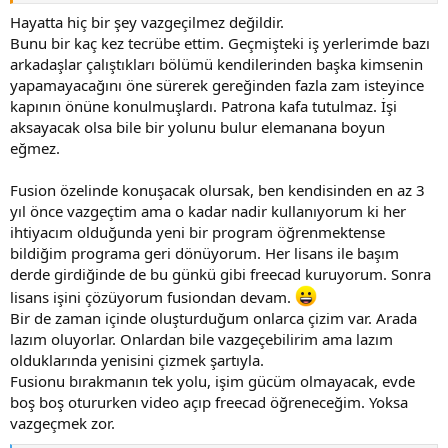
Hayatta hiç bir şey vazgeçilmez değildir.
Bunu bir kaç kez tecrübe ettim. Geçmişteki iş yerlerimde bazı
arkadaşlar çalıştıkları bölümü kendilerinden başka kimsenin
yapamayacağını öne sürerek gereğinden fazla zam isteyince
kapının önüne konulmuşlardı. Patrona kafa tutulmaz. İşi
aksayacak olsa bile bir yolunu bulur elemanana boyun
eğmez.
Fusion özelinde konuşacak olursak, ben kendisinden en az 3
yıl önce vazgeçtim ama o kadar nadir kullanıyorum ki her
ihtiyacım olduğunda yeni bir program öğrenmektense
bildiğim programa geri dönüyorum. Her lisans ile başım
derde girdiğinde de bu günkü gibi freecad kuruyorum. Sonra
lisans işini çözüyorum fusiondan devam.
Bir de zaman içinde oluşturduğum onlarca çizim var. Arada
lazım oluyorlar. Onlardan bile vazgeçebilirim ama lazım
olduklarında yenisini çizmek şartıyla.
Fusionu bırakmanın tek yolu, işim gücüm olmayacak, evde
boş boş otururken video açıp freecad öğreneceğim. Yoksa
vazgeçmek zor.