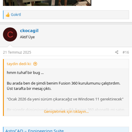
Gokrtl
R
e
a
ckocagil
c
C
t
Aktif Üye
i
o
n
21 Temmuz 2025
#16
s
:
taydin dedi ki:
hmm tuhaf bir bug ...
Bu arada ben de şimdi benim Fusion 360 kurulumunu çalıştırdım.
Üst tarafta bir mesaj çıktı.
"Ocak 2026 da yeni sürüm çıkaracağız ve Windows 11 gerektirecek"
Bir süredir düşünüyordum, acaba yıllık Fusion 360 abonelik mi satın
Genişletmek için tıklayın...
alayım, yoksa FreeCad mi öğreneyim diye. Sağolsun Autodesk, karar
vermeme yardımcı oldu
AstoCAD – Engineering Suite