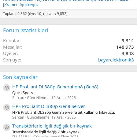
JKramer
fgokcegoz
Toplam: 9,862 (üye: 10, misafir: 9,852)
Forum istatistikleri
Konular
9,314
Mesajlar
148,973
Üyeler
3,848
Son üye
bayarelektronik3
Son kaynaklar
HP ProLiant DL380p Generation8 (Gen8)
Kaynak ikon/amblem
QuickSpecs
Sercan
Güncellenme:
19 Aralık 2025
HPE ProLiant DL380p Gen8 Server
Kaynak ikon/amblem
HPE ProLiant DL380p Gen8 Server'a ait kullanıcı kılavuzu.
Sercan
Güncellenme:
19 Aralık 2025
Transistörlerle ilgili değişik bir kaynak
Kaynak ikon/amblem
Transistörlerle ilgili değişik bir kaynak
FM.88MHz
Güncellenme:
4 Ekim 2025