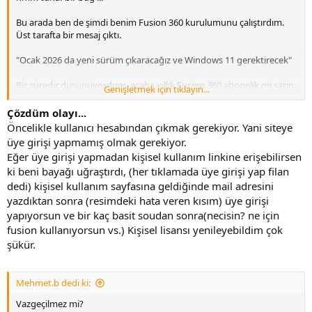
Bu arada ben de şimdi benim Fusion 360 kurulumunu çalıştırdım.
Üst tarafta bir mesaj çıktı.
"Ocak 2026 da yeni sürüm çıkaracağız ve Windows 11 gerektirecek"
Bir süredir düşünüyordum, acaba yıllık Fusion 360 abonelik mi satın
Genişletmek için tıklayın...
alayım, yoksa FreeCad mi öğreneyim diye. Sağolsun Autodesk, karar
vermeme yardımcı oldu
Çözdüm olayı...
Öncelikle kullanıcı hesabından çıkmak gerekiyor. Yani siteye
üye girişi yapmamış olmak gerekiyor.
Eğer üye girişi yapmadan kişisel kullanım linkine erişebilirsen
ki beni bayağı uğraştırdı, (her tıklamada üye girişi yap filan
dedi) kişisel kullanım sayfasına geldiğinde mail adresini
yazdıktan sonra (resimdeki hata veren kısım) üye girişi
yapıyorsun ve bir kaç basit soudan sonra(necisin? ne için
fusion kullanıyorsun vs.) Kişisel lisansı yenileyebildim çok
şükür.
Mehmet.b dedi ki:
Vazgeçilmez mi?