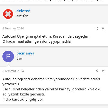
than $1,000 USD in annual revenue and use for home-based, non-
commercial projects only.
https://www.autodesk.com/products/fusion-360/personal
deleted
Aktif Üye
8 Temmuz 2024
#4
Autocad Üyeliğimi iptal ettim. Kursdan da vazgeçtim.
O kadar mail attım geri dönüş yapmadılar.
picmanya
P
Üye
8 Temmuz 2024
#5
AutoCad öğrenci deneme versiyonundada üniveriste adları
yazıyordu,
lise 1. sınıf belgelerinden yalnızca karneyi gönderdik ve okul
adı yazdık bizde geçmişti.
indip kurduk iyi çalışıyor.