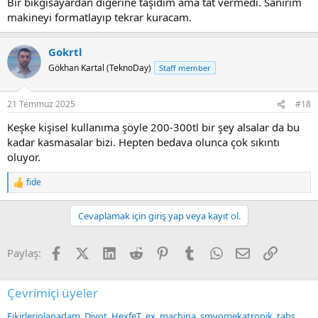
Bir bikgisayardan diğerine taşıdım ama tat vermedi. Sanırım
makineyi formatlayıp tekrar kuracam.
Gokrtl
Gökhan Kartal (TeknoDay)
Staff member
21 Temmuz 2025
#18
Keşke kişisel kullanıma şöyle 200-300tl bir şey alsalar da bu
kadar kasmasalar bizi. Hepten bedava olunca çok sıkıntı
oluyor.
fide
R
e
a
Cevaplamak için giriş yap veya kayıt ol.
c
t
i
Facebook
X (Twitter)
LinkedIn
Reddit
Pinterest
Tumblr
WhatsApp
E-posta
Link
Paylaş:
o
n
s
:
Çevrimiçi üyeler
Fikirleriolanadam
Diyot
HexfeT
ex_machina
smyomekatronik
tabs