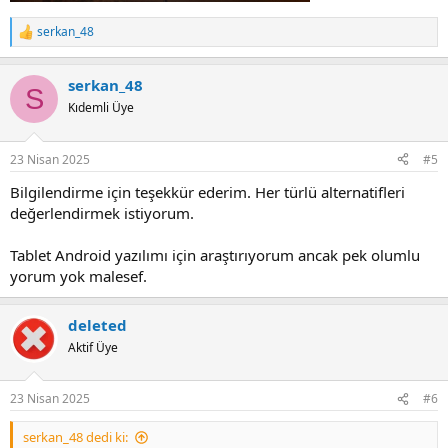
serkan_48
R
e
a
serkan_48
c
S
t
Kıdemli Üye
i
o
n
23 Nisan 2025
#5
s
:
Bilgilendirme için teşekkür ederim. Her türlü alternatifleri
değerlendirmek istiyorum.
Tablet Android yazılımı için araştırıyorum ancak pek olumlu
yorum yok malesef.
deleted
Aktif Üye
23 Nisan 2025
#6
serkan_48 dedi ki: