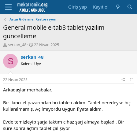
Giriş yap
Kayıt ol
Arıza Giderme, Restorasyon
General mobile e-tab3 tablet yazılım
güncelleme
K
B
serkan_48
22 Nisan 2025
o
a
n
ş
serkan_48
S
u
l
Kıdemli Üye
y
a
u
m
b
a
22 Nisan 2025
#1
a
t
ş
a
Arkadaşlar merhabalar.
l
r
a
i
Bir ikinci el pazarından bu tableti aldım. Tablet neredeyse hiç
t
h
kullanılmamış. Açılmıyordu uygun fiyata aldım.
a
i
n
Evde temizleyip şarja taktım cihaz şarj almaya başladı. Bir
süre sonra açtım tablet çalışıyor.