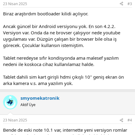
n
23 Nisan 2025
#3
s
:
Biraz araştırdım bootloader kilidi açılıyor.
Ancak güncel bir Android versiyonu yok. En son 4.2.2.
Versiyon var. Onda da ne brovser çalışıyor nede youtube
uygulaması var. Düzgün çalışan bir browser bile olsa iş
görecek. Çocuklar kullansın istemiştim.
Tablet neredeyse sıfır kondisyonda ama malesef yazılım
nedeni ile koskoca cihaz kullanılamaz halde.
Tablet dahili sim kart girişli hdmi çıkışlı 10" geniş ekran ön
arka kamera v.s. ama yazılım yok.
smyomekatronik
Aktif Üye
23 Nisan 2025
#4
Bende de eski note 10.1 var, internette yeni versiyon romlar