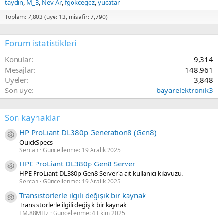
taydin
M_B
Nev-Ar
fgokcegoz
yucatar
Toplam: 7,803 (üye: 13, misafir: 7,790)
Forum istatistikleri
Konular
9,314
Mesajlar
148,961
Üyeler
3,848
Son üye
bayarelektronik3
Son kaynaklar
HP ProLiant DL380p Generation8 (Gen8)
Kaynak ikon/amblem
QuickSpecs
Sercan
Güncellenme:
19 Aralık 2025
HPE ProLiant DL380p Gen8 Server
Kaynak ikon/amblem
HPE ProLiant DL380p Gen8 Server'a ait kullanıcı kılavuzu.
Sercan
Güncellenme:
19 Aralık 2025
Transistörlerle ilgili değişik bir kaynak
Kaynak ikon/amblem
Transistörlerle ilgili değişik bir kaynak
FM.88MHz
Güncellenme:
4 Ekim 2025