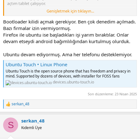
açtım tablet çalışıyor.
Genişletmek için tıklayın...
Ancak Android versiyonu çok eski. 4.2.2 versiyon.
Bootloader kilidi açmak gerekiyor. Ben çok denedim açılmadı.
Tablet versiyonunu nasıl güncelleyebilirim? Daha yeni versiyon
Bazı firmalar izin vermiyormuş.
Android çalıştırabilirim yada Android dışında başka bir yazılım
Firefox ile ubuntu ise başladıkları işi yarım bıraktılar. Onlar
yüklemek mümkün müdür?
devam etseydi android bağımlılığından kurtulmuş olurduk.
Amacım çocukların kullanımı için youtube çalıştırması yada Web
Ubuntu devam ediyormuş. Ama her telefonu desteklemiyor.
browser ile internete girebilmek.
Ubuntu Touch • Linux Phone
Ubuntu Touch is the open source phone that has freedom and privacy in
mind. Supported by dozens of devices, with installer for FOSS fans
devices.ubuntu-touch.io
Son düzenleme:
23 Nisan 2025
serkan_48
R
e
a
serkan_48
c
S
t
Kıdemli Üye
i
o