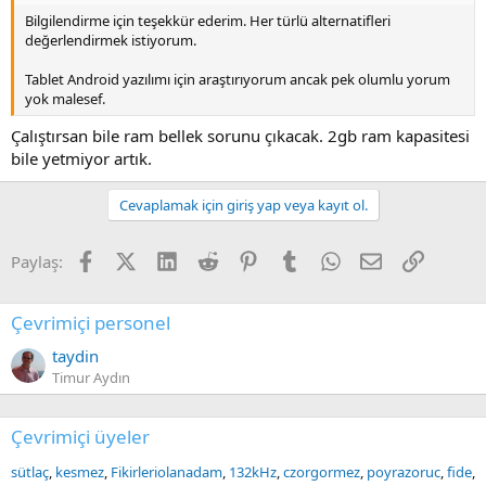
Bilgilendirme için teşekkür ederim. Her türlü alternatifleri
değerlendirmek istiyorum.
Tablet Android yazılımı için araştırıyorum ancak pek olumlu yorum
yok malesef.
Çalıştırsan bile ram bellek sorunu çıkacak. 2gb ram kapasitesi
bile yetmiyor artık.
Cevaplamak için giriş yap veya kayıt ol.
Facebook
X (Twitter)
LinkedIn
Reddit
Pinterest
Tumblr
WhatsApp
E-posta
Link
Paylaş:
Çevrimiçi personel
taydin
Timur Aydın
Çevrimiçi üyeler
sütlaç
kesmez
Fikirleriolanadam
132kHz
czorgormez
poyrazoruc
fide