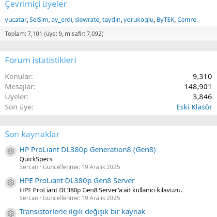
Çevrimiçi üyeler
yucatar
SelSim
ay_erdi
slewrate
taydin
yorukoglu
ByTEK
Cemre.
Toplam: 7,101 (üye: 9, misafir: 7,092)
Forum istatistikleri
Konular
9,310
Mesajlar
148,901
Üyeler
3,846
Son üye
Eski Klasör
Son kaynaklar
HP ProLiant DL380p Generation8 (Gen8)
Kaynak ikon/amblem
QuickSpecs
Sercan
Güncellenme:
19 Aralık 2025
HPE ProLiant DL380p Gen8 Server
Kaynak ikon/amblem
HPE ProLiant DL380p Gen8 Server'a ait kullanıcı kılavuzu.
Sercan
Güncellenme:
19 Aralık 2025
Transistörlerle ilgili değişik bir kaynak
Kaynak ikon/amblem