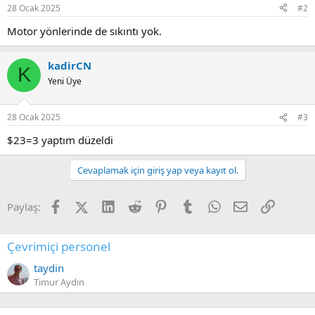
28 Ocak 2025
#2
Motor yönlerinde de sıkıntı yok.
kadirCN
K
Yeni Üye
28 Ocak 2025
#3
$23=3 yaptım düzeldi
Cevaplamak için giriş yap veya kayıt ol.
Facebook
X (Twitter)
LinkedIn
Reddit
Pinterest
Tumblr
WhatsApp
E-posta
Link
Paylaş:
Çevrimiçi personel
taydin
Timur Aydın