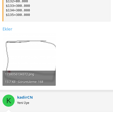
$132=80.000

$133=300.000

$134=300.000

$135=300.000
Ekler
1738056134372.png
13.7 KB · Görüntüleme: 168
kadirCN
K
Yeni Üye