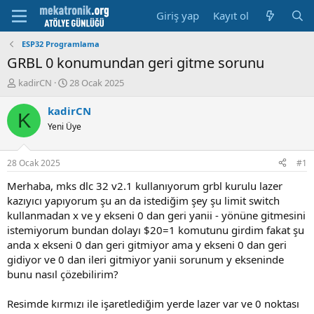
Giriş yap
Kayıt ol
ESP32 Programlama
GRBL 0 konumundan geri gitme sorunu
K
B
kadirCN
28 Ocak 2025
o
a
n
ş
kadirCN
K
u
l
Yeni Üye
y
a
u
m
b
a
28 Ocak 2025
#1
a
t
ş
a
Merhaba, mks dlc 32 v2.1 kullanıyorum grbl kurulu lazer
l
r
kazıyıcı yapıyorum şu an da istediğim şey şu limit switch
a
i
kullanmadan x ve y ekseni 0 dan geri yanii - yönüne gitmesini
t
h
istemiyorum bundan dolayı $20=1 komutunu girdim fakat şu
a
i
anda x ekseni 0 dan geri gitmiyor ama y ekseni 0 dan geri
n
gidiyor ve 0 dan ileri gitmiyor yanii sorunum y ekseninde
bunu nasıl çözebilirim?
Resimde kırmızı ile işaretlediğim yerde lazer var ve 0 noktası