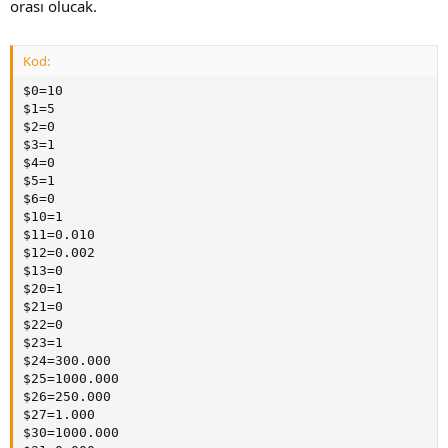
orası olucak.
Kod:
$0=10

$1=5

$2=0

$3=1

$4=0

$5=1

$6=0

$10=1

$11=0.010

$12=0.002

$13=0

$20=1

$21=0

$22=0

$23=1

$24=300.000

$25=1000.000

$26=250.000

$27=1.000

$30=1000.000
