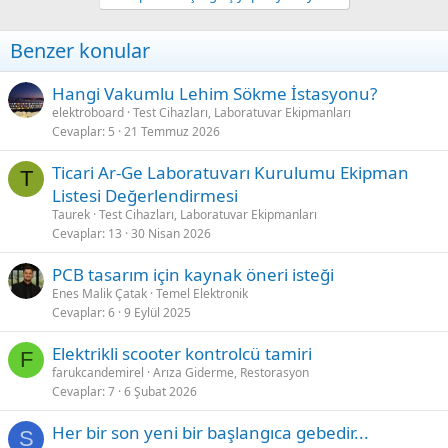
Benzer konular
Hangi Vakumlu Lehim Sökme İstasyonu?
elektroboard
Test Cihazları, Laboratuvar Ekipmanları
Cevaplar
5
21 Temmuz 2026
Ticari Ar-Ge Laboratuvarı Kurulumu Ekipman
T
Listesi Değerlendirmesi
Taurek
Test Cihazları, Laboratuvar Ekipmanları
Cevaplar
13
30 Nisan 2026
PCB tasarım için kaynak öneri isteği
Enes Malik Çatak
Temel Elektronik
Cevaplar
6
9 Eylül 2025
Elektrikli scooter kontrolcü tamiri
F
farukcandemirel
Arıza Giderme, Restorasyon
Cevaplar
7
6 Şubat 2026
Her bir son yeni bir başlangıca gebedir...
S