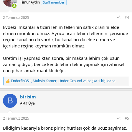
Timur Aydın
Staff member
2 Temmuz 2025
#4
Evdeki imkanlarla ticari lehim tellerinin saflık oranını elde
etmen mümkün olmaz. Ayrıca ticari lehim tellerinin içerisinde
reçine kanalları da vardır, bu kanalları da elde etmen ve
içerisine reçine koyman mümkün olmaz.
Üretim işi yapmadıktan sonra, bir makara lehim çok uzun
zaman gidiyor, bence kendi lehim telini yapmak için zihinsel
enerji harcamak mantıklı değil.
Endorfin35+
,
Muhsin Kamer
,
Under Ground
ve başka 1 kişi daha
R
e
a
birisim
c
B
t
Aktif Üye
i
o
n
2 Temmuz 2025
#5
s
:
Bildiğim kadarıyla bronz pirinç hurdası çok da ucuz sayılmaz.