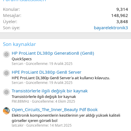
Konular
9,314
Mesajlar
148,962
Üyeler
3,848
Son üye
bayarelektronik3
Son kaynaklar
HP ProLiant DL380p Generation8 (Gen8)
Kaynak ikon/amblem
QuickSpecs
Sercan
Güncellenme:
19 Aralık 2025
HPE ProLiant DL380p Gen8 Server
Kaynak ikon/amblem
HPE ProLiant DL380p Gen8 Server'a ait kullanıcı kılavuzu.
Sercan
Güncellenme:
19 Aralık 2025
Transistörlerle ilgili değişik bir kaynak
Kaynak ikon/amblem
Transistörlerle ilgili değişik bir kaynak
FM.88MHz
Güncellenme:
4 Ekim 2025
Open_Circuits_The_Inner_Beauty Pdf Book
Elektronik komponentlerin kesitlerinin yer aldığı yüksek kaliteli
görseller içeren görseli bol
latcakir
Güncellenme:
14 Mart 2025