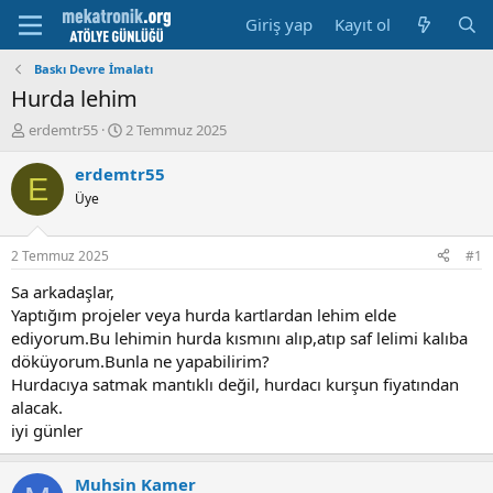
Giriş yap
Kayıt ol
Baskı Devre İmalatı
Hurda lehim
K
B
erdemtr55
2 Temmuz 2025
o
a
n
ş
erdemtr55
E
u
l
Üye
y
a
u
m
b
a
2 Temmuz 2025
#1
a
t
ş
a
Sa arkadaşlar,
l
r
Yaptığım projeler veya hurda kartlardan lehim elde
a
i
ediyorum.Bu lehimin hurda kısmını alıp,atıp saf lelimi kalıba
t
h
döküyorum.Bunla ne yapabilirim?
a
i
Hurdacıya satmak mantıklı değil, hurdacı kurşun fiyatından
n
alacak.
iyi günler
Muhsin Kamer