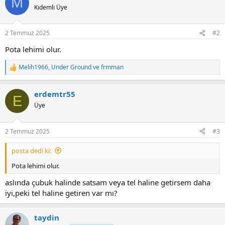
M
Kıdemli Üye
2 Temmuz 2025
#2
Pota lehimi olur.
Melih1966
,
Under Ground
ve
frmman
R
e
a
erdemtr55
c
E
t
Üye
i
o
n
2 Temmuz 2025
#3
s
:
posta dedi ki:
Pota lehimi olur.
aslında çubuk halinde satsam veya tel haline getirsem daha
iyi,peki tel haline getiren var mı?
taydin