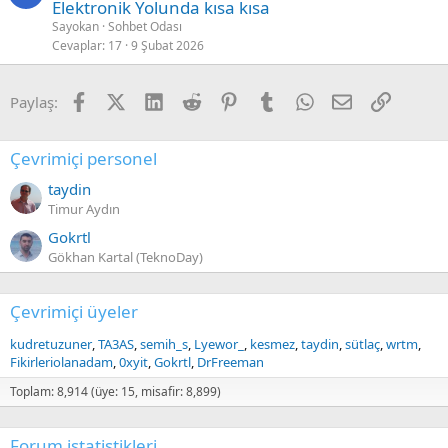
Elektronik Yolunda kısa kısa
Sayokan
Sohbet Odası
Cevaplar
17
9 Şubat 2026
Facebook
X (Twitter)
LinkedIn
Reddit
Pinterest
Tumblr
WhatsApp
E-posta
Link
Paylaş:
Çevrimiçi personel
taydin
Timur Aydın
Gokrtl
Gökhan Kartal (TeknoDay)
Çevrimiçi üyeler
kudretuzuner
TA3AS
semih_s
Lyewor_
kesmez
taydin
sütlaç
wrtm
Fikirleriolanadam
0xyit
Gokrtl
DrFreeman
Toplam: 8,914 (üye: 15, misafir: 8,899)
Forum istatistikleri