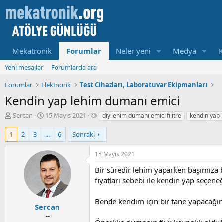
Mekatronik
Forumlar
Neler yeni
Medya
Yeni mesajlar
Forumlarda ara
Forumlar
Elektronik
Test Cihazları, Laboratuvar Ekipmanları
Kendin yap lehim dumanı emici
K
B
E
Sercan
15 Mayıs 2021
diy lehim dumanı emici filitre
kendin yap
o
a
t
n
ş
i
1
2
3
...
6
Sonraki
u
l
k
y
a
e
15 Mayıs 2021
u
m
t
b
a
l
Bir süredir lehim yaparken başımıza
a
t
e
fiyatları sebebi ile kendin yap seçen
ş
a
r
l
r
Bende kendim için bir tane yapacağı
a
i
Sercan
t
h
--