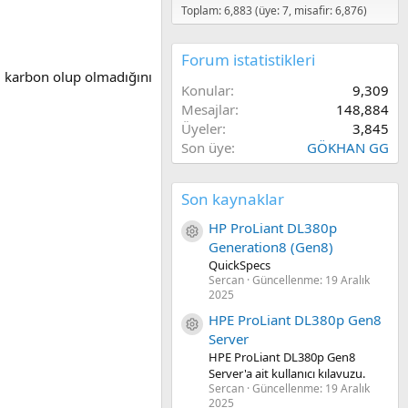
Toplam: 6,883 (üye: 7, misafir: 6,876)
Forum istatistikleri
r, karbon olup olmadığını
Konular
9,309
Mesajlar
148,884
Üyeler
3,845
Son üye
GÖKHAN GG
Son kaynaklar
HP ProLiant DL380p
Kaynak ikon/amblem
Generation8 (Gen8)
QuickSpecs
Sercan
Güncellenme:
19 Aralık
2025
HPE ProLiant DL380p Gen8
Kaynak ikon/amblem
Server
HPE ProLiant DL380p Gen8
Server'a ait kullanıcı kılavuzu.
Sercan
Güncellenme:
19 Aralık
2025