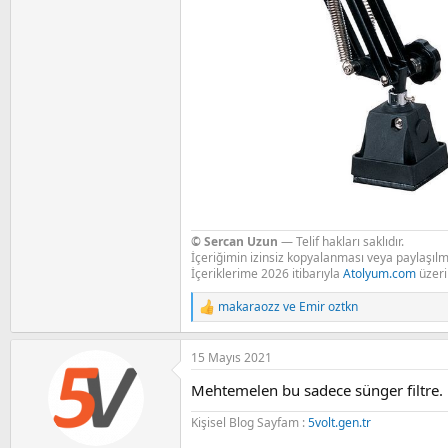
© Sercan Uzun
— Telif hakları saklıdır.
İçeriğimin izinsiz kopyalanması veya paylaşılma
İçeriklerime 2026 itibarıyla
Atolyum.com
üzer
makaraozz
ve
Emir oztkn
R
e
a
15 Mayıs 2021
c
t
Mehtemelen bu sadece sünger filtre. B
i
o
Kişisel Blog Sayfam :
5volt.gen.tr
n
s