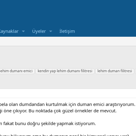
Kaynaklar
Üyeler
İletişim
 lehim dumanı emici
kendin yap lehim dumanı filitresi
lehim duman filitresi
 bela olan dumdandan kurtulmak için duman emici araştırıyorum.
eği öne çıkıyor. Bu noktada çok güzel örnekler de mevcut.
m fakat bunu doğru şekilde yapmak istiyorum.