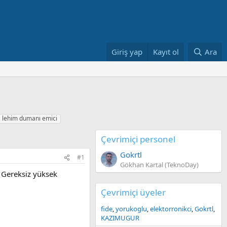
Giriş yap
Kayıt ol
Ara
lehim dumanı emici
Çevrimiçi personel
Gokrtl
#1
Gökhan Kartal (TeknoDay)
 Gereksiz yüksek
Çevrimiçi üyeler
fide
yorukoglu
elektorronikci
Gokrtl
KAZIMUGUR