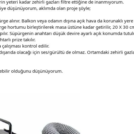
n yeteri kadar zehirli gazları filtre ettiğine de inanmıyorum.
diye düşünüyorum, aklımda olan proje şöyle;
pürge alınır. Balkon veya odanın dışına açık hava da korunaklı yere
ge hortumu birleştirilerek masa üstüne kadar getirilir, 20 X 30 c
pılır. Süpürgenin anahtarı düşük devire ayarlı açık konumda tutulu
arlı prize takılır.
çalışması kontrol edilir.
ışarıda olacağı için ses/gürültü de olmaz. Ortamdaki zehirli gazla
rilebilir olduğunu düşünüyorum.