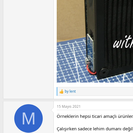
by lent
R
e
a
15 Mayıs 2021
c
M
t
Örneklerin hepsi ticari amaçlı ürünle
i
o
n
Çalışırken sadece lehim dumanı değil.
s