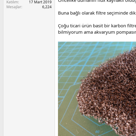
Öncelike dumanın flux kaynaklı oldu
a
i
Katılım
17 Mart 2019
n
Mesajlar
6,224
Buna bağlı olarak filtre seçiminde di
Çoğu ticari ürün basit bir karbon filt
bilmiyorum ama akvaryum pompasında