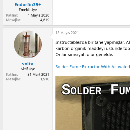
:
Endorfin35+
Emekli Üye
Katılım
1 Mayıs 2020
Mesajlar
4,619
15 Mayıs 2021
İnstructables'da bir tane yapmışlar. Ak
karbon organik maddeyi üstünde toplar
Onlar simsiyah olur genelde.
volta
Solder Fume Extractor With Activated
Aktif Üye
Katılım
31 Mart 2021
Mesajlar
1,910