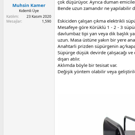
çok düşürüyor. Ayrıca duman emicileri
:
Muhsin Kamer
Bende uzun zamandır ne yapılabilir 
Kıdemli Üye
Katılım
23 Kasım 2020
Eskiciden çalışan çıkma elektrikli sü
Mesajlar
1,590
Mesafeye göre Körüklü 1 - 2 - 3 süpür
davlumbaz tipi yan veya dik başlık ya
uzun. Masa üstüne yakın bir yere anaht
Anahtarli prizden süpürgenin aç/kapa 
Süpürge düşük devirde çalışacağı ve d
dışarı atılır.
Aklımda böyle bir tesisat var.
Değişik yöntem olabilir veya gelişti