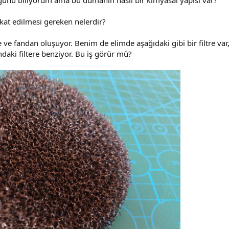
ğunu biliyorum ama bu dumanın nasıl bir kimyasal yapısı var?
kkat edilmesi gereken nelerdir?
re ve fandan oluşuyor. Benim de elimde aşağıdaki gibi bir filtre va
ki filtere benziyor. Bu iş görür mü?