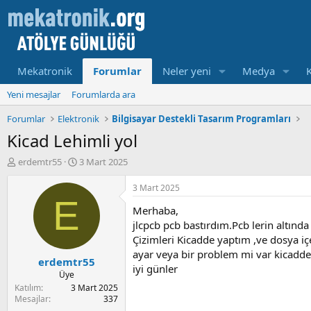
Mekatronik
Forumlar
Neler yeni
Medya
Yeni mesajlar
Forumlarda ara
Forumlar
Elektronik
Bilgisayar Destekli Tasarım Programları
Kicad Lehimli yol
K
B
erdemtr55
3 Mart 2025
o
a
n
ş
3 Mart 2025
u
l
E
Merhaba,
y
a
u
m
jlcpcb pcb bastırdım.Pcb lerin altında
b
a
Çizimleri Kicadde yaptım ,ve dosya iç
a
t
ayar veya bir problem mi var kicadde
erdemtr55
ş
a
iyi günler
l
r
Üye
a
i
Katılım
3 Mart 2025
t
h
Mesajlar
337