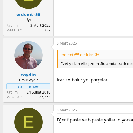
erdemtr55
Üye
Katılım
3 Mart 2025
Mesajlar
337
5 Mart 2025
erdemtr55 dedi ki:
Evet yolları elle çizdim .Bu arada track de
taydin
track = bakır yol parçaları.
Timur Aydın
Staff member
Katılım
24 Şubat 2018
Mesajlar
27,253
5 Mart 2025
E
Eğer f.paste ve b.paste yolları diyors