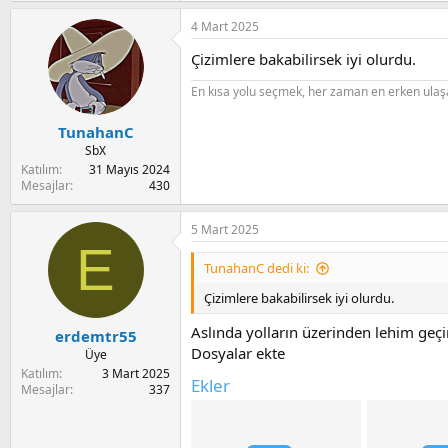
a
i
n
4 Mart 2025
Çizimlere bakabilirsek iyi olurdu.
En kısa yolu seçmek, her zaman en erken ula
TunahanC
SbX
Katılım
31 Mayıs 2024
Mesajlar
430
5 Mart 2025
E
TunahanC dedi ki:
Çizimlere bakabilirsek iyi olurdu.
Aslında yolların üzerinden lehim geçi
erdemtr55
Dosyalar ekte
Üye
Katılım
3 Mart 2025
Ekler
Mesajlar
337