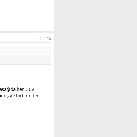
#8
a aşağıda ben 36V
nmiş ve birbirinden