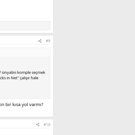
#9
6V sinyalini komple seçmek
s in Net" çalışır hale
in bir kısa yol varmı?
#10