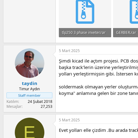
tlp250 3 phase inveter.rar
GERBER.rar
1.7 MB · Görüntüleme: 181
5 Mart 2025
Şimdi kicad ile açtım projesi. PCB do
başka track'lerin üzerine yerleştirilm
yolları yerleştirmişsin gibi. İstersen k
taydin
soldermask olmayan yerler oluşturmak
Timur Aydın
koyma" anlamına gelen bir zone tan
Staff member
Katılım
24 Şubat 2018
Mesajlar
27,253
5 Mart 2025
E
Evet yolları elle çizdim .Bu arada tra