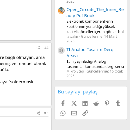
2025
Open_Circuits_The_Inner_Be
auty Pdf Book
Elektronik komponentlerin
kesitlerinin yer aldığı yüksek
kaliteli görseller içeren görseli bol
latcakir
Güncellenme:
14 Mart
2025
#4
TI Analog Tasarim Dergi
Kaynak ikon/amblem
Arsivi
yere bağlı olmayan, ama
TI'in yayinladigi Analog
ilmemiş ve manuel olarak
tasarimlar konusunda dergi serisi
ağla.
Mikro Step
Güncellenme:
16 Ocak
2025
oraya "soldermask
Bu sayfayı paylaş
Facebook
X (Twitter)
LinkedIn
Reddit
Pinterest
Tum
WhatsApp
E-posta
Link
#5