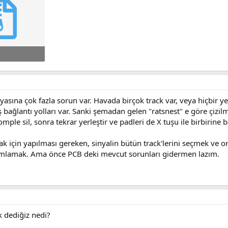
40.9 KB · Görüntüleme: 183
syasına çok fazla sorun var. Havada birçok track var, veya hiçbir 
iş bağlantı yolları var. Sanki şemadan gelen "ratsnest" e göre çiz
omple sil, sonra tekrar yerleştir ve padleri de X tuşu ile birbirine b
 için yapılması gereken, sinyalin bütün track'lerini seçmek ve 
ımlamak. Ama önce PCB deki mevcut sorunları gidermen lazım.
ck dediğiz nedi?