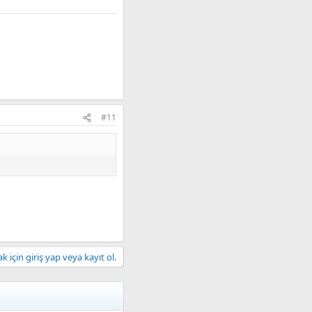
#11
 için giriş yap veya kayıt ol.