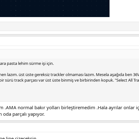
lara pasta lehim sürme işi için.
rmen lazım. üst üste gereksiz trackler olmaması lazım. Mesela aşağıda ben 3
ürü track parçası var üst üste binmiş ve birbirinden kopuk. "Select All Track
im .AMA normal bakır yolları birleştiremedim .Hala ayrılar onlar iç
 oda parçalı yapıyor.
e line çizeceksin.