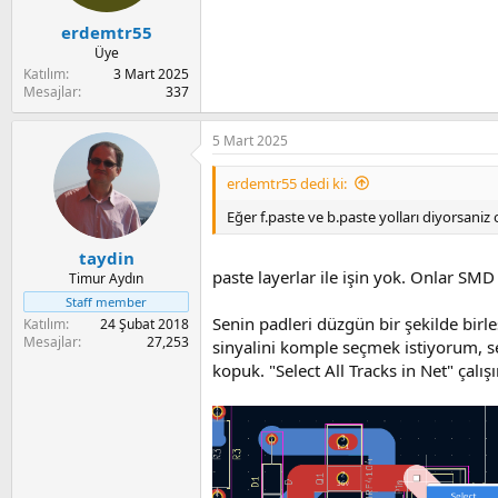
erdemtr55
Üye
Katılım
3 Mart 2025
Mesajlar
337
5 Mart 2025
erdemtr55 dedi ki:
Eğer f.paste ve b.paste yolları diyorsaniz 
taydin
paste layerlar ile işin yok. Onlar SMD 
Timur Aydın
Staff member
Senin padleri düzgün bir şekilde birl
Katılım
24 Şubat 2018
Mesajlar
27,253
sinyalini komple seçmek istiyorum, s
kopuk. "Select All Tracks in Net" çalış