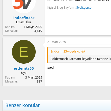
Kişisel Blog Sayfam :
5volt.gen.tr
Endorfin35+
Emekli Üye
Katılım
1 Mayıs 2020
Mesajlar
4,619
21 Mart 2025
E
Endorfin35+ dedi ki:
Soldermask katmanı ile yolların üzerine li
saol
erdemtr55
Üye
Katılım
3 Mart 2025
Mesajlar
337
Benzer konular