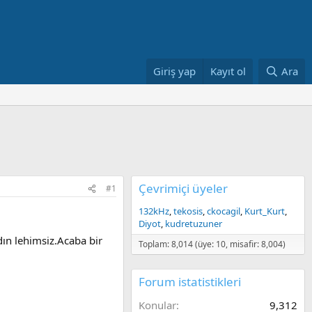
Giriş yap
Kayıt ol
Ara
Çevrimiçi üyeler
#1
132kHz
tekosis
ckocagil
Kurt_Kurt
Diyot
kudretuzuner
dın lehimsiz.Acaba bir
Toplam: 8,014 (üye: 10, misafir: 8,004)
Forum istatistikleri
Konular
9,312