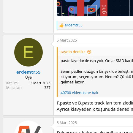
erdemtr55
R
e
a
5 Mart 2025
c
E
t
i
taydin dedi ki:
o
n
paste layerlar ile işin yok. Onlar SMD kart
s
:
Senin padleri düzgün bir şekilde birleşti
erdemtr55
istiyorum, seçemiyorum. Neden? Çünkü bir s
Üye
gelmesi lazım.
Katılım
3 Mart 2025
Mesajlar
337
40700 eklentisine bak
F.paste ve B.paste track ları temizled
Ayrıca klavyeden x tuşunuda denedim
5 Mart 2025
Soldermask katmanı ile yolların üzerin