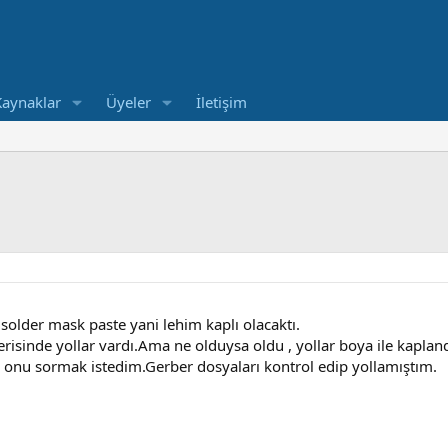
Kaynaklar
Üyeler
İletişim
 solder mask paste yani lehim kaplı olacaktı.
erisinde yollar vardı.Ama ne olduysa oldu , yollar boya ile kaplan
 onu sormak istedim.Gerber dosyaları kontrol edip yollamıştım.