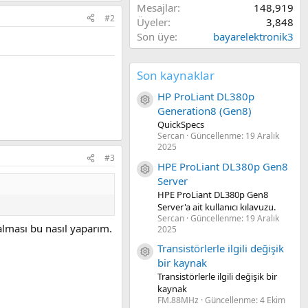
Mesajlar
148,919
#2
Üyeler
3,848
Son üye
bayarelektronik3
Son kaynaklar
HP ProLiant DL380p
Kaynak ikon/amblem
Generation8 (Gen8)
QuickSpecs
Sercan
Güncellenme:
19 Aralık
2025
#3
HPE ProLiant DL380p Gen8
Kaynak ikon/amblem
Server
HPE ProLiant DL380p Gen8
Server'a ait kullanıcı kılavuzu.
Sercan
Güncellenme:
19 Aralık
alması bu nasıl yaparım.
2025
Transistörlerle ilgili değişik
Kaynak ikon/amblem
bir kaynak
Transistörlerle ilgili değişik bir
kaynak
FM.88MHz
Güncellenme:
4 Ekim