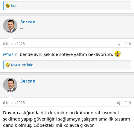
fide
R
e
a
Sercan
c
t
--
i
o
n
6 Nisan 2025
#18
s
:
@Yasin.
bende aynı şekilde soteye yattım bekliyorum.
taydin
ve
fide
R
e
a
Sercan
c
t
--
i
o
n
6 Nisan 2025
#19
s
:
Duvara astığımda dik duracak olan kutunun raf kısmını L
şeklinde yapıp güvenliğini sağlamaya çalıştım ama ilk tasarım
dandik olmuş. Göbekteki mil kolayca çıkıyor.