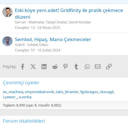
:
Eski köye yeni adet! Gridfinity ile pratik çekmece
düzeni
Sercan
Makinalar, Talaşlı İmalat, Genel Konular
Cevaplar
13
24 Nisan 2025
Sembol, Hipaş, Mano Çekmeceler
Gokrtl
Sohbet Odası
Cevaplar
57
16 Şubat 2024
Facebook
X (Twitter)
LinkedIn
Reddit
Pinterest
Tumblr
WhatsApp
E-posta
Link
Paylaş:
Çevrimiçi üyeler
ex_machina
smyomekatronik
tabs
JKramer
fgokcegoz
ckocagil
Lyewor_
a.zorba
Toplam: 8,990 (üye: 8, misafir: 8,982)
Forum istatistikleri