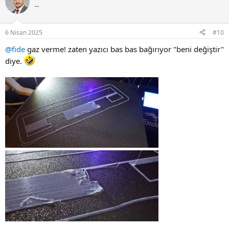
--
6 Nisan 2025
#10
@fide
gaz verme! zaten yazıcı bas bas bağırıyor "beni değiştir"
diye.