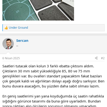
Under Ground
R
e
a
Sercan
c
t
--
i
o
n
6 Nisan 2025
#2
s
:
Saatleri tutacak olan kolun 3 farklı ebatta çıktısını aldım.
Çıktıların 30 mm sabit yüksekliğiyle 85, 80 ve 75 mm
genişlikleri var. Bu ovalleri standart yapacaktım fakat bazıları
çok gevşek kaldı ve ağırlıktan dolayı aşağı doğru sarkıyor. Ben
bunu duvara asacağım, bu yüzden daha sabit olması lazım.
En geniş saatlerimi yan yana koyduğumda üç saatin rahatlıkla
sığdığını görünce tasarımı da buna göre uyarladım. Bundan
sonra çıktıları alıp ölçülerin sorunsuz olmasını umacağım.