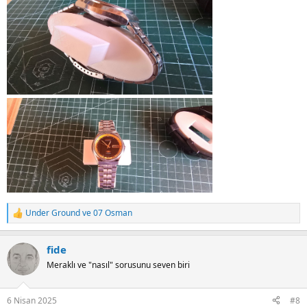
Under Ground
ve
07 Osman
R
e
a
fide
c
t
Meraklı ve "nasıl" sorusunu seven biri
i
o
n
6 Nisan 2025
#8
s