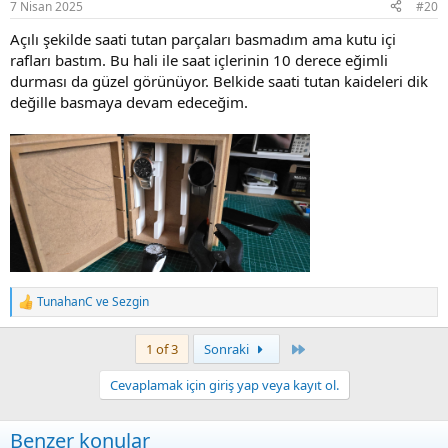
7 Nisan 2025
#20
s
:
Açılı şekilde saati tutan parçaları basmadım ama kutu içi
rafları bastım. Bu hali ile saat içlerinin 10 derece eğimli
durması da güzel görünüyor. Belkide saati tutan kaideleri dik
değille basmaya devam edeceğim.
TunahanC
ve
Sezgin
R
e
a
Last
1 of 3
Sonraki
c
t
Cevaplamak için giriş yap veya kayıt ol.
i
o
n
Benzer konular
s