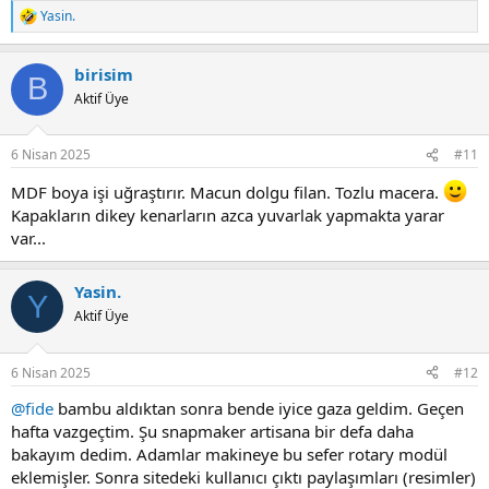
Yasin.
R
e
a
birisim
c
B
t
Aktif Üye
i
o
n
6 Nisan 2025
#11
s
:
MDF boya işi uğraştırır. Macun dolgu filan. Tozlu macera.
Kapakların dikey kenarların azca yuvarlak yapmakta yarar
var...
Yasin.
Y
Aktif Üye
6 Nisan 2025
#12
@fide
bambu aldıktan sonra bende iyice gaza geldim. Geçen
hafta vazgeçtim. Şu snapmaker artisana bir defa daha
bakayım dedim. Adamlar makineye bu sefer rotary modül
eklemişler. Sonra sitedeki kullanıcı çıktı paylaşımları (resimler)