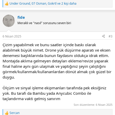
Under Ground
,
07 Osman
,
Gokrtl
ve 2 kişi daha
R
e
a
fide
c
t
Meraklı ve "nasıl" sorusunu seven biri
i
o
n
6 Nisan 2025
#3
s
:
Çizim yapabilmek ve bunu saatler içinde baskı olarak
alabilmek büyük nimet. Drone yük düşürme aparatı ve eksen
denemesi başlıklarında bunun faydasını oldukça idrak ettim.
Montajda aklıma gelmeyen detayları ekleme/revize yaparak
final haline aynı gün ulaşmak ve yaptığınız şeyin çalıştığını
görmek/kullanmak/kullananlardan dönüt almak çok güzel bir
duygu.
Ölçüm ve sinyal işleme ekipmanları tarafında pek eksiğiniz
yok. Bu tarafı da Bambu yada Anycubic Combo ile
taçlandırma vakti gelmiş sanırım
Son düzenleme:
6 Nisan 2025
Sercan
R