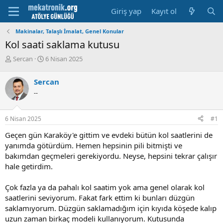
Giriş yap
Kayıt ol
Makinalar, Talaşlı İmalat, Genel Konular
Kol saati saklama kutusu
K
B
Sercan
6 Nisan 2025
o
a
n
ş
Sercan
u
l
--
y
a
u
m
b
a
6 Nisan 2025
#1
a
t
ş
a
Geçen gün Karaköy'e gittim ve evdeki bütün kol saatlerini de
l
r
yanımda götürdüm. Hemen hepsinin pili bitmişti ve
a
i
bakımdan geçmeleri gerekiyordu. Neyse, hepsini tekrar çalışır
t
h
hale getirdim.
a
i
n
Çok fazla ya da pahalı kol saatim yok ama genel olarak kol
saatlerini seviyorum. Fakat fark ettim ki bunları düzgün
saklamıyorum. Düzgün saklamadığım için kıyıda köşede kalıp
uzun zaman birkaç modeli kullanıyorum. Kutusunda