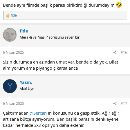
:
Bende aynı filmde başlık parası biriktirdiği durumdayım
fide
R
e
a
fide
c
t
Meraklı ve "nasıl" sorusunu seven biri
i
o
n
6 Nisan 2025
#16
s
:
Sizin durumda en azından umut var, bende o da yok. Bilet
almıyorum ama piyango çıkarsa anca
Yasin.
Y
Aktif Üye
6 Nisan 2025
#17
Çaktırmadan
@Sercan
ın konusunu da gasp ettik. Ağır ağır
artisana bütçe ayırıyorum. Ben başlık parasını denkleyene
kadar herhalde 2-3 opsiyon daha eklenir.