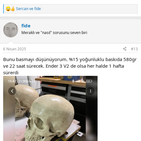
Sercan
ve
fide
R
e
a
fide
c
t
Meraklı ve "nasıl" sorusunu seven biri
i
o
n
6 Nisan 2025
#13
s
:
Bunu basmayı düşünüyorum. %15 yoğunluklu baskıda 580gr
ve 22 saat sürecek. Ender 3 V2 de olsa her halde 1 hafta
sürerdi