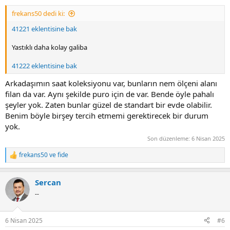
frekans50 dedi ki:
41221 eklentisine bak
Yastıklı daha kolay galiba
41222 eklentisine bak
Arkadaşımın saat koleksiyonu var, bunların nem ölçeni alanı
filan da var. Aynı şekilde puro için de var. Bende öyle pahalı
şeyler yok. Zaten bunlar güzel de standart bir evde olabilir.
Benim böyle birşey tercih etmemi gerektirecek bir durum
yok.
Son düzenleme:
6 Nisan 2025
frekans50
ve
fide
R
e
a
Sercan
c
t
--
i
o
n
6 Nisan 2025
#6
s