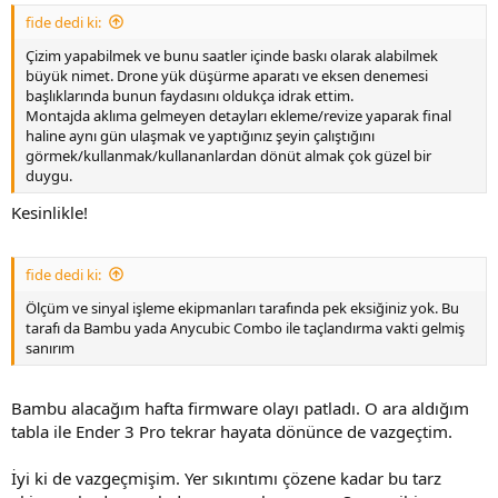
:
fide dedi ki:
Çizim yapabilmek ve bunu saatler içinde baskı olarak alabilmek
büyük nimet. Drone yük düşürme aparatı ve eksen denemesi
başlıklarında bunun faydasını oldukça idrak ettim.
Montajda aklıma gelmeyen detayları ekleme/revize yaparak final
haline aynı gün ulaşmak ve yaptığınız şeyin çalıştığını
görmek/kullanmak/kullananlardan dönüt almak çok güzel bir
duygu.
Kesinlikle!
fide dedi ki:
Ölçüm ve sinyal işleme ekipmanları tarafında pek eksiğiniz yok. Bu
tarafı da Bambu yada Anycubic Combo ile taçlandırma vakti gelmiş
sanırım
Bambu alacağım hafta firmware olayı patladı. O ara aldığım
tabla ile Ender 3 Pro tekrar hayata dönünce de vazgeçtim.
İyi ki de vazgeçmişim. Yer sıkıntımı çözene kadar bu tarz