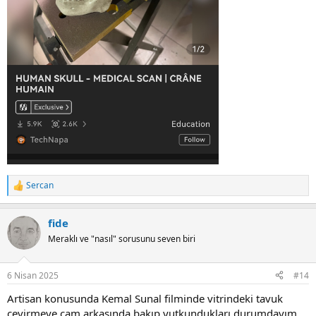
Sercan
R
e
a
fide
c
t
Meraklı ve "nasıl" sorusunu seven biri
i
o
n
6 Nisan 2025
#14
s
:
Artisan konusunda Kemal Sunal filminde vitrindeki tavuk
çevirmeye cam arkasında bakıp yutkundukları durumdayım.