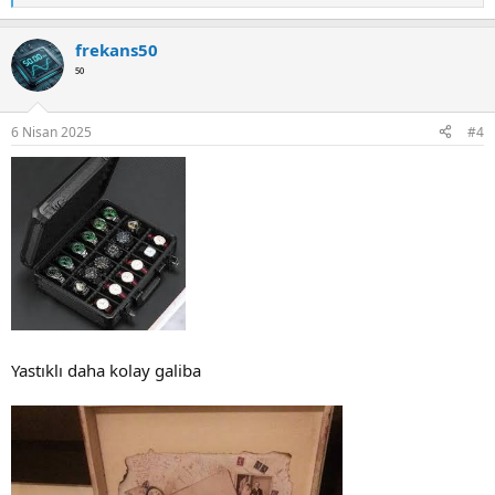
e
a
frekans50
c
t
⁵⁰
i
o
n
6 Nisan 2025
#4
s
:
Yastıklı daha kolay galiba