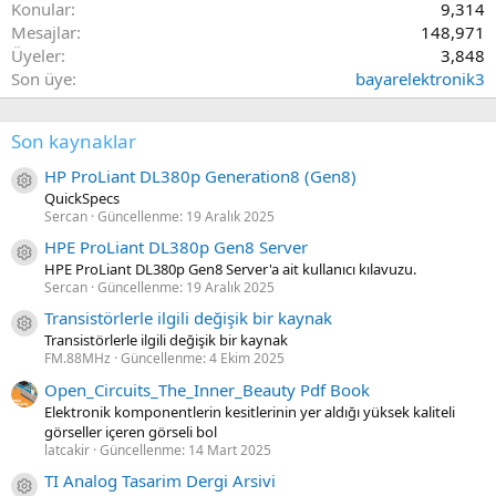
Konular
9,314
Mesajlar
148,971
Üyeler
3,848
Son üye
bayarelektronik3
Son kaynaklar
HP ProLiant DL380p Generation8 (Gen8)
Kaynak ikon/amblem
QuickSpecs
Sercan
Güncellenme:
19 Aralık 2025
HPE ProLiant DL380p Gen8 Server
Kaynak ikon/amblem
HPE ProLiant DL380p Gen8 Server'a ait kullanıcı kılavuzu.
Sercan
Güncellenme:
19 Aralık 2025
Transistörlerle ilgili değişik bir kaynak
Kaynak ikon/amblem
Transistörlerle ilgili değişik bir kaynak
FM.88MHz
Güncellenme:
4 Ekim 2025
Open_Circuits_The_Inner_Beauty Pdf Book
Elektronik komponentlerin kesitlerinin yer aldığı yüksek kaliteli
görseller içeren görseli bol
latcakir
Güncellenme:
14 Mart 2025
TI Analog Tasarim Dergi Arsivi
Kaynak ikon/amblem