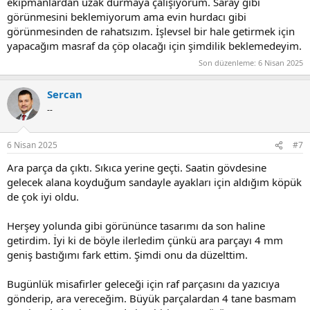
ekipmanlardan uzak durmaya çalışıyorum. Saray gibi
görünmesini beklemiyorum ama evin hurdacı gibi
görünmesinden de rahatsızım. İşlevsel bir hale getirmek için
yapacağım masraf da çöp olacağı için şimdilik beklemedeyim.
Son düzenleme:
6 Nisan 2025
Sercan
--
6 Nisan 2025
#7
Ara parça da çıktı. Sıkıca yerine geçti. Saatin gövdesine
gelecek alana koyduğum sandayle ayakları için aldığım köpük
de çok iyi oldu.
Herşey yolunda gibi görününce tasarımı da son haline
getirdim. İyi ki de böyle ilerledim çünkü ara parçayı 4 mm
geniş bastığımı fark ettim. Şimdi onu da düzelttim.
Bugünlük misafirler geleceği için raf parçasını da yazıcıya
gönderip, ara vereceğim. Büyük parçalardan 4 tane basmam