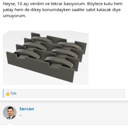
Neyse, 10 açı verdim ve tekrar basıyorum. Böylece kutu hem
yatay hem de dikey konumdayken saatler sabit kalacak diye
umuyorum.
fide
R
e
a
Sercan
c
t
--
i
o
n