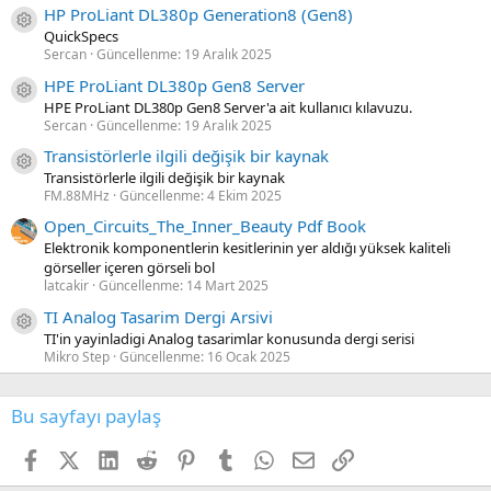
HP ProLiant DL380p Generation8 (Gen8)
Kaynak ikon/amblem
QuickSpecs
Sercan
Güncellenme:
19 Aralık 2025
HPE ProLiant DL380p Gen8 Server
Kaynak ikon/amblem
HPE ProLiant DL380p Gen8 Server'a ait kullanıcı kılavuzu.
Sercan
Güncellenme:
19 Aralık 2025
Transistörlerle ilgili değişik bir kaynak
Kaynak ikon/amblem
Transistörlerle ilgili değişik bir kaynak
FM.88MHz
Güncellenme:
4 Ekim 2025
Open_Circuits_The_Inner_Beauty Pdf Book
Elektronik komponentlerin kesitlerinin yer aldığı yüksek kaliteli
görseller içeren görseli bol
latcakir
Güncellenme:
14 Mart 2025
TI Analog Tasarim Dergi Arsivi
Kaynak ikon/amblem
TI'in yayinladigi Analog tasarimlar konusunda dergi serisi
Mikro Step
Güncellenme:
16 Ocak 2025
Bu sayfayı paylaş
Facebook
X (Twitter)
LinkedIn
Reddit
Pinterest
Tumblr
WhatsApp
E-posta
Link