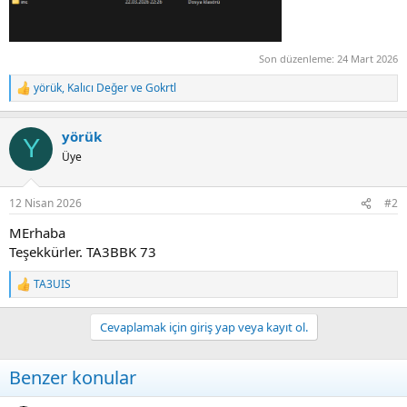
Son düzenleme:
24 Mart 2026
yörük
,
Kalıcı Değer
ve
Gokrtl
R
e
a
yörük
c
Y
t
Üye
i
o
n
12 Nisan 2026
#2
s
:
MErhaba
Teşekkürler. TA3BBK 73
TA3UIS
R
e
a
Cevaplamak için giriş yap veya kayıt ol.
c
t
i
Benzer konular
o
n
s