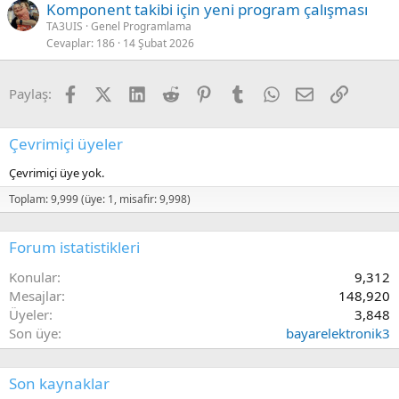
Komponent takibi için yeni program çalışması
:
TA3UIS
Genel Programlama
Cevaplar
186
14 Şubat 2026
Facebook
X (Twitter)
LinkedIn
Reddit
Pinterest
Tumblr
WhatsApp
E-posta
Link
Paylaş:
Çevrimiçi üyeler
Çevrimiçi üye yok.
Toplam: 9,999 (üye: 1, misafir: 9,998)
Forum istatistikleri
Konular
9,312
Mesajlar
148,920
Üyeler
3,848
Son üye
bayarelektronik3
Son kaynaklar