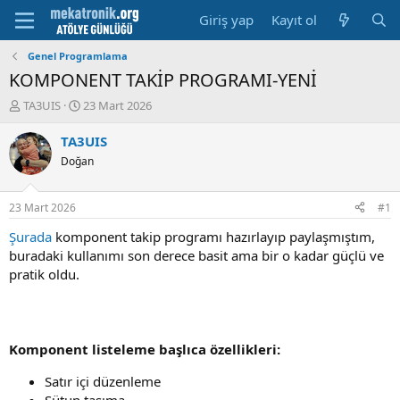
Giriş yap
Kayıt ol
Genel Programlama
KOMPONENT TAKİP PROGRAMI-YENİ
K
B
TA3UIS
23 Mart 2026
o
a
n
ş
TA3UIS
u
l
Doğan
y
a
u
m
b
a
23 Mart 2026
#1
a
t
ş
a
Şurada
komponent takip programı hazırlayıp paylaşmıştım,
l
r
buradaki kullanımı son derece basit ama bir o kadar güçlü ve
a
i
pratik oldu.
t
h
a
i
n
Komponent listeleme başlıca özellikleri:
Satır içi düzenleme
Sütun taşıma