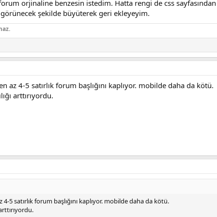
forum orjinaline benzesin istedim. Hatta rengi de css sayfasından 
görünecek şekilde büyüterek geri ekleyeyim.
maz.
ında mavi denemeleri yapılmıştı. İncele istersen.
 Değiştirilir?' konusundaki mesaj
 az 4-5 satırlık forum başlığını kaplıyor. mobilde daha da kötü.
enklerini değiştirip, yanlarına yıldız ekledim bir de arkaplanlarını hafif koyu yeşi
lığı arttırıyordu.
4-5 satırlık forum başlığını kaplıyor. mobilde daha da kötü.
arttırıyordu.