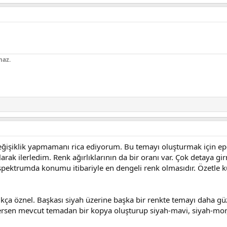
maz.
ğişiklik yapmamanı rica ediyorum. Bu temayı oluşturmak için e
arak ilerledim. Renk ağırlıklarının da bir oranı var. Çok detaya 
, spektrumda konumu itibariyle en dengeli renk olmasıdır. Özetle 
ukça öznel. Başkası siyah üzerine başka bir renkte temayı daha güz
ersen mevcut temadan bir kopya oluşturup siyah-mavi, siyah-mor,