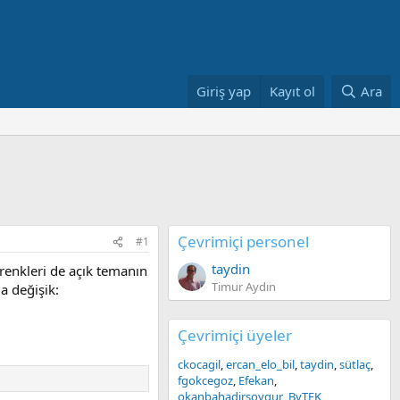
Giriş yap
Kayıt ol
Ara
Çevrimiçi personel
#1
taydin
renkleri de açık temanın
Timur Aydın
a değişik:
Çevrimiçi üyeler
ckocagil
ercan_elo_bil
taydin
sütlaç
fgokcegoz
Efekan
okanbahadirsoygur
ByTEK