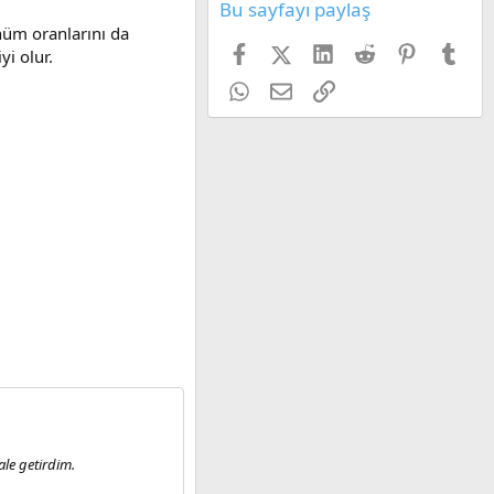
Bu sayfayı paylaş
ünüm oranlarını da
Facebook
X (Twitter)
LinkedIn
Reddit
Pinterest
Tum
i olur.
WhatsApp
E-posta
Link
ale getirdim.