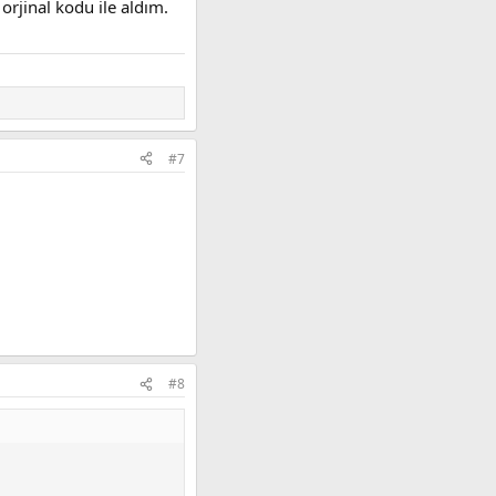
orjinal kodu ile aldım.
#7
l hale getirdim.
#8