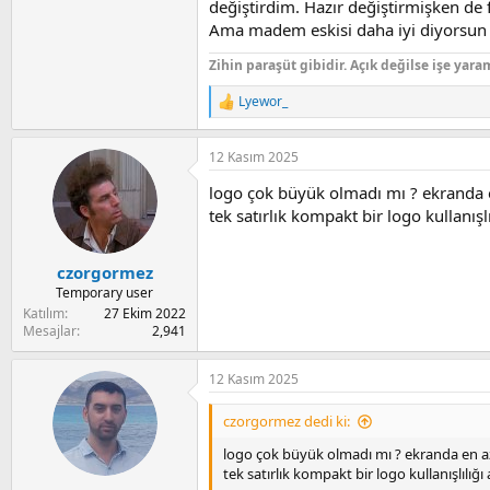
değiştirdim. Hazır değiştirmişken de 
45032 eklentisine bak
Ama madem eskisi daha iyi diyorsun 
Zihin paraşüt gibidir. Açık değilse işe yara
@Gokrtl
aşağıdaki konuyu okursan, devam
Lyewor_
R
e
a
'Varsayılan Tema Nasıl
12 Kasım 2025
c
t
20 Nisan 2021
logo çok büyük olmadı mı ? ekranda en
i
Yeni mesajların daha anlaşılır olması için r
o
tek satırlık kompakt bir logo kullanışlı
n
s
:
czorgormez
Temporary user
Katılım
27 Ekim 2022
Mesajlar
2,941
12 Kasım 2025
czorgormez dedi ki:
logo çok büyük olmadı mı ? ekranda en az 
tek satırlık kompakt bir logo kullanışlılığı 