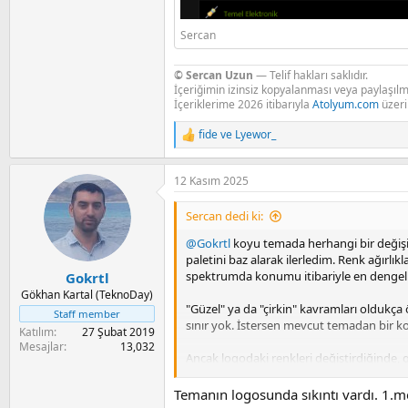
Sercan
© Sercan Uzun
— Telif hakları saklıdır.
İçeriğimin izinsiz kopyalanması veya paylaşılma
İçeriklerime 2026 itibarıyla
Atolyum.com
üzer
fide
ve
Lyewor_
R
e
a
12 Kasım 2025
c
t
i
Sercan dedi ki:
o
n
@Gokrtl
koyu temada herhangi bir değiş
s
paletini baz alarak ilerledim. Renk ağırlık
:
spektrumda konumu itibariyle en dengeli r
Gokrtl
Gökhan Kartal (TeknoDay)
"Güzel" ya da "çirkin" kavramları oldukça
Staff member
sınır yok. İstersen mevcut temadan bir kop
Katılım
27 Şubat 2019
Mesajlar
13,032
Ancak logodaki renkleri değiştirdiğinde, 
nedenle mevcut haliyle görünüm biraz uyu
Temanın logosunda sıkıntı vardı. 1