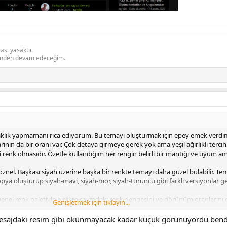
sı yasaktır.
inden devam edeceğim.
iklik yapmamanı rica ediyorum. Bu temayı oluşturmak için epey emek verdi
larının da bir oranı var. Çok detaya girmeye gerek yok ama yeşil ağırlıklı terc
enk olmasıdır. Özetle kullandığım her rengin belirli bir mantığı ve uyum ama
 öznel. Başkası siyah üzerine başka bir renkte temayı daha güzel bulabilir.
ya oluşturup siyah-mavi, siyah-mor, siyah-turuncu gibi farklı versiyonlar geli
genel renk paletiyle birlikte sayfadaki renk dengesini ve görünüm oranlarını 
Genişletmek için tıklayın...
msuz olmuş. Logoyu da geri getirebilirsen iyi olur.
.mesajdaki resim gibi okunmayacak kadar küçük görünüyordu ben