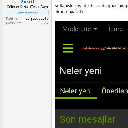
Gokrtl
Kullanışlılık iyi de, biraz da göze h
Gökhan Kartal (TeknoDay)
okunmayacaktır.
Staff member
Katılım
27 Şubat 2019
Mesajlar
13,032
Sercan