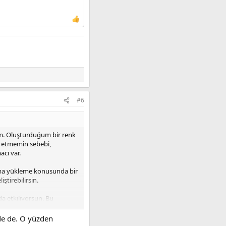
#6
m. Oluşturduğum bir renk
ih etmemin sebebi,
cı var.
 Tema yükleme konusunda bir
ştirebilirsin.
da etkiliyorsun. Bu
de de. O yüzden