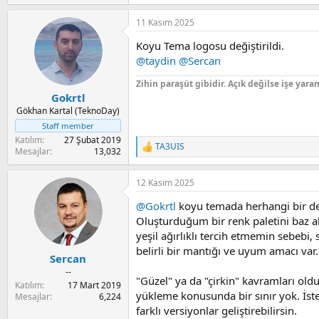
e
a
11 Kasım 2025
c
t
Koyu Tema logosu değiştirildi.
i
o
@taydin
@Sercan
n
s
Zihin paraşüt gibidir. Açık değilse işe yara
:
Gokrtl
Gökhan Kartal (TeknoDay)
Staff member
Katılım
27 Şubat 2019
TA3UIS
R
Mesajlar
13,032
e
a
12 Kasım 2025
c
t
@Gokrtl
koyu temada herhangi bir de
i
o
Oluşturduğum bir renk paletini baz al
n
yeşil ağırlıklı tercih etmemin sebebi
s
belirli bir mantığı ve uyum amacı var.
:
Sercan
--
"Güzel" ya da "çirkin" kavramları old
Katılım
17 Mart 2019
yükleme konusunda bir sınır yok. İst
Mesajlar
6,224
farklı versiyonlar geliştirebilirsin.