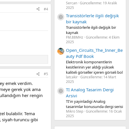
Sercan
Güncellenme:
19 Aralık
2025
#4
Transistörlerle ilgili değişik
Kaynak ikon/amblem
bir kaynak
Transistörlerle ilgili değişik bir
kaynak
FM.88MHz
Güncellenme:
4 Ekim
2025
Open_Circuits_The_Inner_Be
auty Pdf Book
Elektronik komponentlerin
kesitlerinin yer aldığı yüksek
kaliteli görseller içeren görseli bol
#5
latcakir
Güncellenme:
14 Mart
2025
pey emek verdim.
girmeye gerek yok ama
TI Analog Tasarim Dergi
Kaynak ikon/amblem
kullandığım her rengin
Arsivi
TI'in yayinladigi Analog
tasarimlar konusunda dergi serisi
Mikro Step
Güncellenme:
16 Ocak
el bulabilir. Tema
2025
 siyah-turuncu gibi