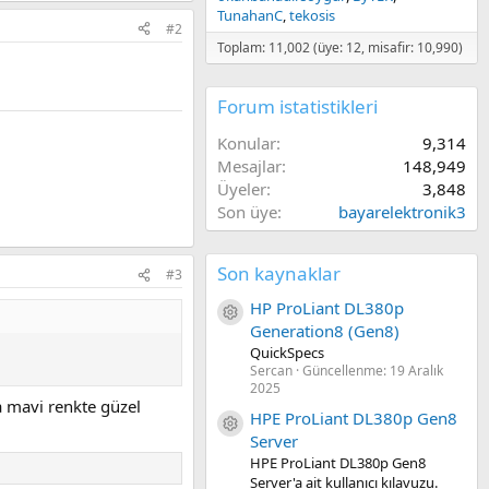
TunahanC
tekosis
#2
Toplam: 11,002 (üye: 12, misafir: 10,990)
Forum istatistikleri
Konular
9,314
Mesajlar
148,949
Üyeler
3,848
Son üye
bayarelektronik3
Son kaynaklar
#3
HP ProLiant DL380p
Kaynak ikon/amblem
Generation8 (Gen8)
QuickSpecs
Sercan
Güncellenme:
19 Aralık
2025
 mavi renkte güzel
HPE ProLiant DL380p Gen8
Kaynak ikon/amblem
Server
HPE ProLiant DL380p Gen8
Server'a ait kullanıcı kılavuzu.