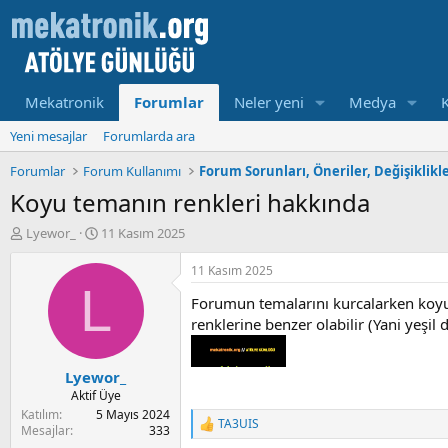
Mekatronik
Forumlar
Neler yeni
Medya
Yeni mesajlar
Forumlarda ara
Forumlar
Forum Kullanımı
Forum Sorunları, Öneriler, Değişiklikl
Koyu temanın renkleri hakkında
K
B
Lyewor_
11 Kasım 2025
o
a
n
ş
11 Kasım 2025
u
l
L
Forumun temalarını kurcalarken koyu 
y
a
u
m
renklerine benzer olabilir (Yani yeşil
b
a
a
t
Lyewor_
ş
a
l
r
Aktif Üye
a
i
Katılım
5 Mayıs 2024
TA3UIS
t
h
R
Mesajlar
333
e