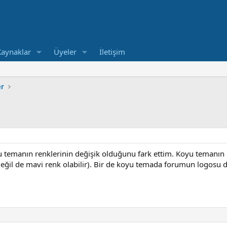
Kaynaklar
Üyeler
İletişim
er
temanın renklerinin değişik olduğunu fark ettim. Koyu temanın 
 değil de mavi renk olabilir). Bir de koyu temada forumun logosu d