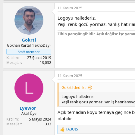
a
i
a
n
11 Kasım 2025
c
t
Logoyu hallederiz.
i
o
Yeşil renk gözü yormaz. Yanlış hatır
n
s
Zihin paraşüt gibidir. Açık değilse işe yara
:
Gokrtl
Gökhan Kartal (TeknoDay)
Staff member
Katılım
27 Şubat 2019
Mesajlar
13,032
11 Kasım 2025
L
Gokrtl dedi ki:
Logoyu hallederiz.
Yeşil renk gözü yormaz. Yanlış hatırlamı
Lyewor_
Açık temadan koyu temaya geçince ba
Aktif Üye
olabilir.
Katılım
5 Mayıs 2024
Mesajlar
333
TA3UIS
R