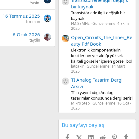
Transistörlerle ilgili değişik
Kaynak ikon/amblem
Yasin.
bir kaynak
Transistörlerle ilgili değişik bir
16 Temmuz 2025
kaynak
frmman
FM.88MHz
Güncellenme:
4 Ekim
2025
6 Ocak 2026
Open_Circuits_The_Inner_Be
taydin
auty Pdf Book
Elektronik komponentlerin
kesitlerinin yer aldığı yüksek
kaliteli görseller içeren görseli bol
latcakir
Güncellenme:
14 Mart
2025
TI Analog Tasarim Dergi
Kaynak ikon/amblem
Arsivi
TI'in yayinladigi Analog
tasarimlar konusunda dergi serisi
Mikro Step
Güncellenme:
16 Ocak
2025
Bu sayfayı paylaş
Facebook
X (Twitter)
LinkedIn
Reddit
Pinterest
Tum