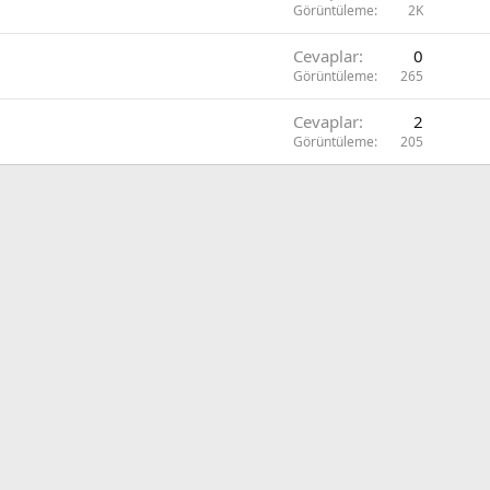
o
Görüntüleme
2K
r
Cevaplar
0
u
Görüntüleme
265
Cevaplar
2
Görüntüleme
205