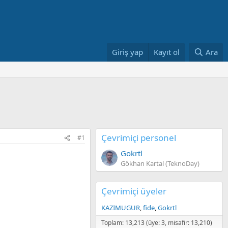
Giriş yap
Kayıt ol
Ara
Çevrimiçi personel
#1
Gokrtl
Gökhan Kartal (TeknoDay)
Çevrimiçi üyeler
KAZIMUGUR
fide
Gokrtl
Toplam: 13,213 (üye: 3, misafir: 13,210)