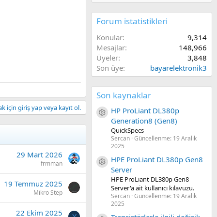
Forum istatistikleri
Konular
9,314
Mesajlar
148,966
Üyeler
3,848
Son üye
bayarelektronik3
Son kaynaklar
 için giriş yap veya kayıt ol.
HP ProLiant DL380p
Kaynak ikon/amblem
Generation8 (Gen8)
QuickSpecs
Sercan
Güncellenme:
19 Aralık
2025
29 Mart 2026
HPE ProLiant DL380p Gen8
Kaynak ikon/amblem
frmman
Server
HPE ProLiant DL380p Gen8
19 Temmuz 2025
Server'a ait kullanıcı kılavuzu.
Mikro Step
Sercan
Güncellenme:
19 Aralık
2025
22 Ekim 2025
Y