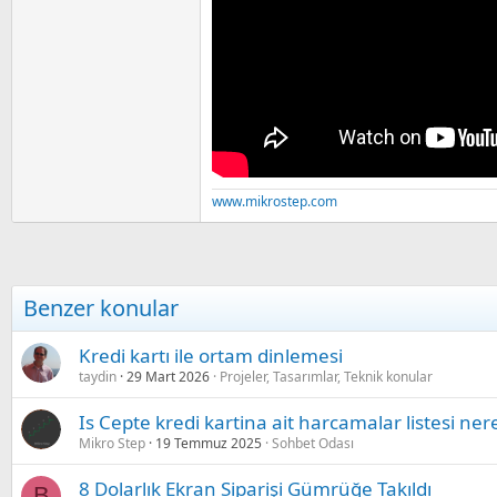
a
i
n
www.mikrostep.com
Benzer konular
Kredi kartı ile ortam dinlemesi
taydin
29 Mart 2026
Projeler, Tasarımlar, Teknik konular
Is Cepte kredi kartina ait harcamalar listesi ne
Mikro Step
19 Temmuz 2025
Sohbet Odası
8 Dolarlık Ekran Siparişi Gümrüğe Takıldı
B