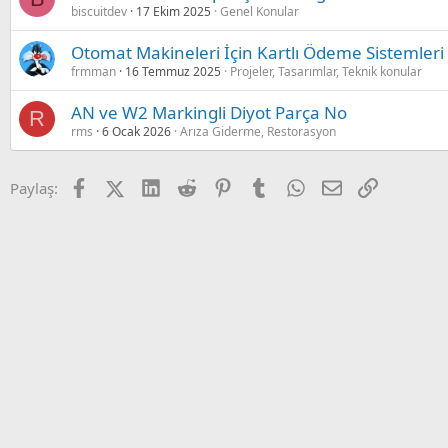
biscuitdev
17 Ekim 2025
Genel Konular
Otomat Makineleri İçin Kartlı Ödeme Sistemleri
frmman
16 Temmuz 2025
Projeler, Tasarımlar, Teknik konular
AN ve W2 Markingli Diyot Parça No
R
rms
6 Ocak 2026
Arıza Giderme, Restorasyon
Facebook
X (Twitter)
LinkedIn
Reddit
Pinterest
Tumblr
WhatsApp
E-posta
Link
Paylaş: