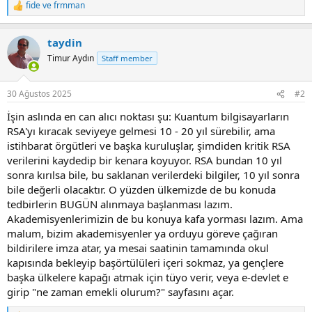
fide
ve
frmman
R
e
a
taydin
c
t
Timur Aydın
Staff member
i
o
n
30 Ağustos 2025
#2
s
:
İşin aslında en can alıcı noktası şu: Kuantum bilgisayarların
RSA'yı kıracak seviyeye gelmesi 10 - 20 yıl sürebilir, ama
istihbarat örgütleri ve başka kuruluşlar, şimdiden kritik RSA
verilerini kaydedip bir kenara koyuyor. RSA bundan 10 yıl
sonra kırılsa bile, bu saklanan verilerdeki bilgiler, 10 yıl sonra
bile değerli olacaktır. O yüzden ülkemizde de bu konuda
tedbirlerin BUGÜN alınmaya başlanması lazım.
Akademisyenlerimizin de bu konuya kafa yorması lazım. Ama
malum, bizim akademisyenler ya orduyu göreve çağıran
bildirilere imza atar, ya mesai saatinin tamamında okul
kapısında bekleyip başörtülüleri içeri sokmaz, ya gençlere
başka ülkelere kapağı atmak için tüyo verir, veya e-devlet e
girip "ne zaman emekli olurum?" sayfasını açar.