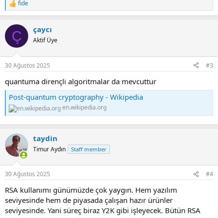
fide
R
e
a
çaycı
c
Ç
t
Aktif Üye
i
o
n
30 Ağustos 2025
#3
s
:
quantuma dirençli algoritmalar da mevcuttur
Post-quantum cryptography - Wikipedia
en.wikipedia.org
taydin
Timur Aydın
Staff member
30 Ağustos 2025
#4
RSA kullanımı günümüzde çok yaygın. Hem yazılım
seviyesinde hem de piyasada çalışan hazır ürünler
seviyesinde. Yani süreç biraz Y2K gibi işleyecek. Bütün RSA