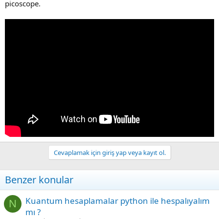
picoscope.
Cevaplamak için giriş yap veya kayıt ol.
Benzer konular
Kuantum hesaplamalar python ile hespalıyalım
N
mı ?