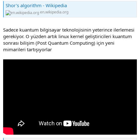
Shor's algorithm - Wikipedia
en.wikipedia.org
Sadece kuantum bilgisayar teknolojisinin yeterince ilerlemesi
gerekiyor. O yüzden artık linux kernel geliştiricileri kuantum
sonrası bilişim (Post Quantum Computing) için yeni
mimarileri tartışıyorlar