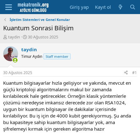
Giriş yap
Kayıt ol
İşletim Sistemleri ve Genel Konular
Kuantum Sonrasi Bilişim
K
B
taydin
30 Ağustos 2025
o
a
n
ş
taydin
u
l
Timur Aydın
Staff member
y
a
u
m
b
a
30 Ağustos 2025
#1
a
t
ş
a
Kuantum bilgisayarlar hızla gelişiyor ve yakında, mevcut en
l
r
güçlü kriptoloji algoritmalarını makul bir zamanda
a
i
kırılabilecek hale getirecekler. Örneğin klasik yöntemlerle
t
h
çözümü neredeyse imkansız derecede zor olan RSA1024,
a
i
uygun bir kuantum bilgisayar ile dakikalar içerisinde
n
kırılabiliyor. Bu iş için de 4000 kubit gerekiyormuş. Şu anda
bu kapasiteye sahip kuantum bilgisayarlar yok, ama
şifrelemeyi kırmak için gereken algoritma hazır