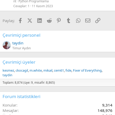
nt
Python Programlama
Cevaplar
1
11 Kasım 2023
Facebook
X (Twitter)
LinkedIn
Reddit
Pinterest
Tumblr
WhatsApp
E-posta
Link
Paylaş:
Çevrimiçi personel
taydin
Timur Aydın
Çevrimiçi üyeler
kesmez
ckocagil
m.white
mikail
cem61
fide
Fixer of Everything
taydin
Toplam: 8,874 (üye: 9, misafir: 8,865)
Forum istatistikleri
Konular
9,314
Mesajlar
148,976