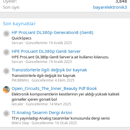
Üyeler
3,848
Son üye
bayarelektronik3
Son kaynaklar
HP ProLiant DL380p Generation8 (Gen8)
Kaynak ikon/amblem
QuickSpecs
Sercan
Güncellenme:
19 Aralık 2025
HPE ProLiant DL380p Gen8 Server
Kaynak ikon/amblem
HPE ProLiant DL380p Gen8 Server'a ait kullanıcı kılavuzu.
Sercan
Güncellenme:
19 Aralık 2025
Transistörlerle ilgili değişik bir kaynak
Kaynak ikon/amblem
Transistörlerle ilgili değişik bir kaynak
FM.88MHz
Güncellenme:
4 Ekim 2025
Open_Circuits_The_Inner_Beauty Pdf Book
Elektronik komponentlerin kesitlerinin yer aldığı yüksek kaliteli
görseller içeren görseli bol
latcakir
Güncellenme:
14 Mart 2025
TI Analog Tasarim Dergi Arsivi
Kaynak ikon/amblem
TI'in yayinladigi Analog tasarimlar konusunda dergi serisi
Mikro Step
Güncellenme:
16 Ocak 2025