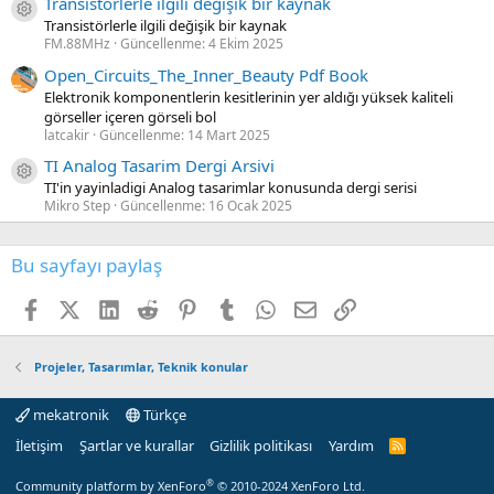
Transistörlerle ilgili değişik bir kaynak
Kaynak ikon/amblem
Transistörlerle ilgili değişik bir kaynak
FM.88MHz
Güncellenme:
4 Ekim 2025
Open_Circuits_The_Inner_Beauty Pdf Book
Elektronik komponentlerin kesitlerinin yer aldığı yüksek kaliteli
görseller içeren görseli bol
latcakir
Güncellenme:
14 Mart 2025
TI Analog Tasarim Dergi Arsivi
Kaynak ikon/amblem
TI'in yayinladigi Analog tasarimlar konusunda dergi serisi
Mikro Step
Güncellenme:
16 Ocak 2025
Bu sayfayı paylaş
Facebook
X (Twitter)
LinkedIn
Reddit
Pinterest
Tumblr
WhatsApp
E-posta
Link
Projeler, Tasarımlar, Teknik konular
mekatronik
Türkçe
İletişim
Şartlar ve kurallar
Gizlilik politikası
Yardım
R
S
S
®
Community platform by XenForo
© 2010-2024 XenForo Ltd.