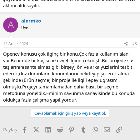
aklımı aldı sayılır.
alarmko
A
Üye
12 Aralık 2024
#3
Opencv konusu çok ilginç bir konu.Çok fazla kullanım alanı
var.Benimde birkaç sene evvel ilgimi çekmişti.Bir projede süs
taşlarının(sahte elmas gibi birşey) ön ve arka yüzlerini tesbit
ederek,düz duranların konumlarını belirleyip şecerek alma
şeklinde (ürün seçme) bir proje ile ilgili epey ugraşım
olmuştu.Projeyi tamamlamadan daha basit bir seçme
metoduna yöneldik.Eminim savunma sanayisinde bu konuda
oldukça fazla çalışma yapılıyordur.
Cevaplamak için giriş yap veya kayıt ol.
Facebook
X (Twitter)
LinkedIn
Reddit
Pinterest
Tumblr
WhatsApp
E-posta
Link
Paylaş: