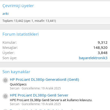
Çevrimiçi üyeler
ariki
Toplam: 13,442 (üye: 1, misafir: 13,441)
Forum istatistikleri
Konular
9,312
Mesajlar
148,920
Üyeler
3,848
Son üye
bayarelektronik3
Son kaynaklar
HP ProLiant DL380p Generation8 (Gen8)
Kaynak ikon/amblem
QuickSpecs
Sercan
Güncellenme:
19 Aralık 2025
HPE ProLiant DL380p Gen8 Server
Kaynak ikon/amblem
HPE ProLiant DL380p Gen8 Server'a ait kullanıcı kılavuzu.
Sercan
Güncellenme:
19 Aralık 2025