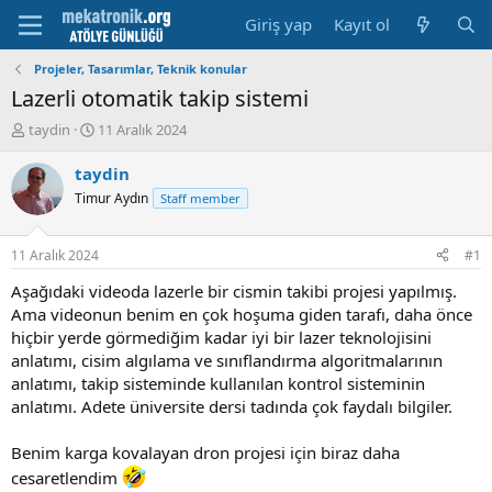
Giriş yap
Kayıt ol
Projeler, Tasarımlar, Teknik konular
Lazerli otomatik takip sistemi
K
B
taydin
11 Aralık 2024
o
a
n
ş
taydin
u
l
Timur Aydın
Staff member
y
a
u
m
b
a
11 Aralık 2024
#1
a
t
ş
a
Aşağıdaki videoda lazerle bir cismin takibi projesi yapılmış.
l
r
Ama videonun benim en çok hoşuma giden tarafı, daha önce
a
i
hiçbir yerde görmediğim kadar iyi bir lazer teknolojisini
t
h
anlatımı, cisim algılama ve sınıflandırma algoritmalarının
a
i
anlatımı, takip sisteminde kullanılan kontrol sisteminin
n
anlatımı. Adete üniversite dersi tadında çok faydalı bilgiler.
Benim karga kovalayan dron projesi için biraz daha
cesaretlendim