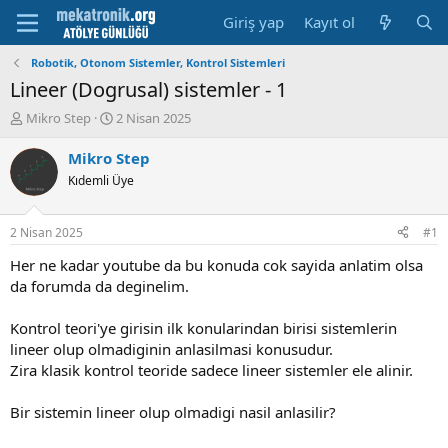
Giriş yap
Kayıt ol
Robotik, Otonom Sistemler, Kontrol Sistemleri
Lineer (Dogrusal) sistemler - 1
K
B
Mikro Step
2 Nisan 2025
o
a
n
ş
Mikro Step
u
l
Kıdemli Üye
y
a
u
m
b
a
2 Nisan 2025
#1
a
t
ş
a
Her ne kadar youtube da bu konuda cok sayida anlatim olsa
l
r
da forumda da deginelim.
a
i
t
h
Kontrol teori'ye girisin ilk konularindan birisi sistemlerin
a
i
lineer olup olmadiginin anlasilmasi konusudur.
n
Zira klasik kontrol teoride sadece lineer sistemler ele alinir.
Bir sistemin lineer olup olmadigi nasil anlasilir?