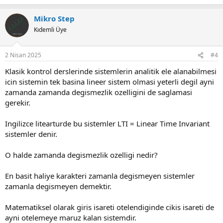
e
a
Mikro Step
c
t
Kıdemli Üye
i
o
n
2 Nisan 2025
#4
s
:
Klasik kontrol derslerinde sistemlerin analitik ele alanabilmesi
icin sistemin tek basina lineer sistem olmasi yeterli degil ayni
zamanda zamanda degismezlik ozelligini de saglamasi
gerekir.
Ingilizce litearturde bu sistemler LTI = Linear Time Invariant
sistemler denir.
O halde zamanda degismezlik ozelligi nedir?
En basit haliye karakteri zamanla degismeyen sistemler
zamanla degismeyen demektir.
Matematiksel olarak giris isareti otelendiginde cikis isareti de
ayni otelemeye maruz kalan sistemdir.