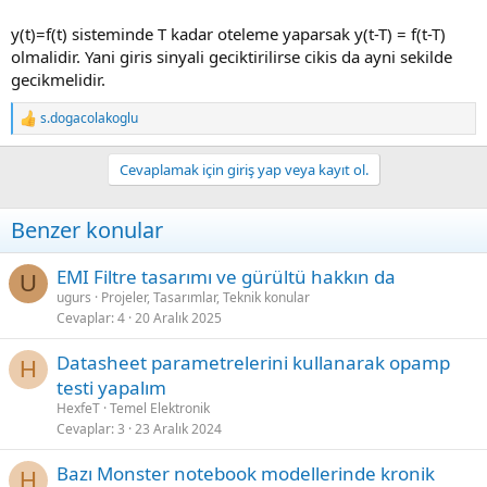
y(t)=f(t) sisteminde T kadar oteleme yaparsak y(t-T) = f(t-T)
olmalidir. Yani giris sinyali geciktirilirse cikis da ayni sekilde
gecikmelidir.
s.dogacolakoglu
R
e
a
Cevaplamak için giriş yap veya kayıt ol.
c
t
i
Benzer konular
o
n
s
EMI Filtre tasarımı ve gürültü hakkın da
U
:
ugurs
Projeler, Tasarımlar, Teknik konular
Cevaplar
4
20 Aralık 2025
Datasheet parametrelerini kullanarak opamp
H
testi yapalım
HexfeT
Temel Elektronik
Cevaplar
3
23 Aralık 2024
Bazı Monster notebook modellerinde kronik
H