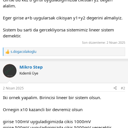
alalim.
Eger girise a+b uygularsak cikisyan y1+y2 degerini almaliyiz.
Sistem bu sarti da gercekliyorsa sistemimiz lineer sistem
demektir.
Son düzenleme:
2 Nisan 2025
s.dogacolakoglu
R
e
a
Mikro Step
c
t
Kıdemli Üye
i
o
n
2 Nisan 2025
#2
s
:
Iki ornek yapalim. Birincisi lineer bir sistem olsun.
Ornegin x10 kazancli bir devremiz olsun
girise 100mV uyguladigimizda cikis 1000mV
girise 500mV uyguladigimizda cikis 5000mV verecektir.