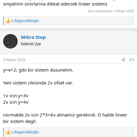
sinyalinin sinirlarina dikkat edersek lineer sistem)
Son düzenleme:
2 Nisan 2025
s.dogacolakoglu
R
e
a
Mikro Step
c
t
Kıdemli Üye
i
o
n
2 Nisan 2025
#3
s
:
y=e+2; gibi bir sistem dusunelim.
Yani sistem cikisinda 2v ofset var.
1v icin y=3v
2v icin y=4v
normalde 2v icin 2*3=6v almamiz gerekirdi. O halde lineer
bir sistem degil.
s.dogacolakoglu
R