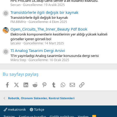
HPE ProLiant DL380p Gen8 Server'a ait kullanıcı kılavuzu.
Sercan
Güncellenme:
19 Aralık 2025
Transistörlerle ilgili değişik bir kaynak
Kaynak ikon/amblem
Transistörlerle ilgili değişik bir kaynak
FM.88MHz
Güncellenme:
4 Ekim 2025
Open_Circuits_The_Inner_Beauty Pdf Book
Elektronik komponentlerin kesitlerinin yer aldığı yüksek kaliteli
görseller içeren görseli bol
latcakir
Güncellenme:
14 Mart 2025
TI Analog Tasarim Dergi Arsivi
Kaynak ikon/amblem
TI'in yayinladigi Analog tasarimlar konusunda dergi serisi
Mikro Step
Güncellenme:
16 Ocak 2025
Bu sayfayı paylaş
Facebook
X (Twitter)
LinkedIn
Reddit
Pinterest
Tumblr
WhatsApp
E-posta
Link
Robotik, Otonom Sistemler, Kontrol Sistemleri
mekatronik
Türkçe
İletişim
Şartlar ve kurallar
Gizlilik politikası
Yardım
R