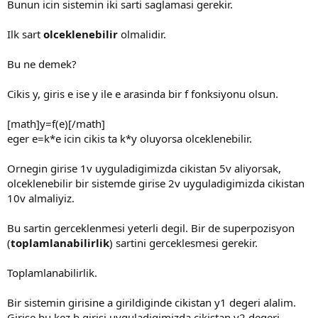
Bunun icin sistemin iki sarti saglamasi gerekir.
Ilk sart
olceklenebilir
olmalidir.
Bu ne demek?
Cikis y, giris e ise y ile e arasinda bir f fonksiyonu olsun.
[math]y=f(e)[/math]
eger e=k*e icin cikis ta k*y oluyorsa olceklenebilir.
Ornegin girise 1v uyguladigimizda cikistan 5v aliyorsak,
olceklenebilir bir sistemde girise 2v uyguladigimizda cikistan
10v almaliyiz.
Bu sartin gerceklenmesi yeterli degil. Bir de superpozisyon
(
toplamlanabilirlik
) sartini gerceklesmesi gerekir.
Toplamlanabilirlik.
Bir sistemin girisine a girildiginde cikistan y1 degeri alalim.
Girise bu kez b girisi uyguladigimizda cikistan y2 degeri