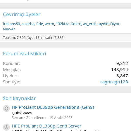
Çevrimiçi üyeler
frekans50
a.zorba
fide
wrtm
132kHz
Gokrtl
ay_erdi
taydin
Diyot
Nev-Ar
Toplam: 7,895 (üye: 13, misafir: 7,882)
Forum istatistikleri
Konular
9,312
Mesajlar
148,914
Üyeler
3,847
Son üye
cagricagri123
Son kaynaklar
HP ProLiant DL380p Generation8 (Gen8)
Kaynak ikon/amblem
QuickSpecs
Sercan
Güncellenme:
19 Aralık 2025
HPE ProLiant DL380p Gen8 Server
Kaynak ikon/amblem