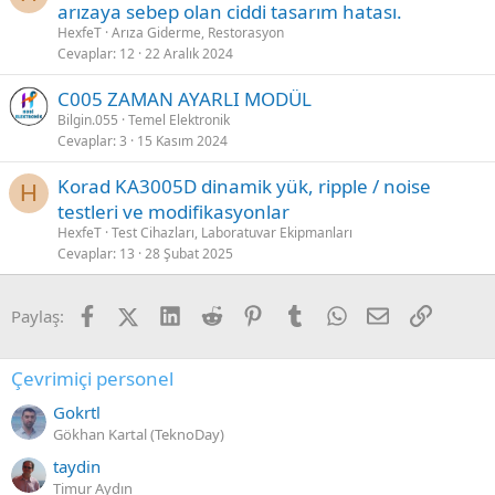
arızaya sebep olan ciddi tasarım hatası.
HexfeT
Arıza Giderme, Restorasyon
Cevaplar
12
22 Aralık 2024
C005 ZAMAN AYARLI MODÜL
Bilgin.055
Temel Elektronik
Cevaplar
3
15 Kasım 2024
Korad KA3005D dinamik yük, ripple / noise
H
testleri ve modifikasyonlar
HexfeT
Test Cihazları, Laboratuvar Ekipmanları
Cevaplar
13
28 Şubat 2025
Facebook
X (Twitter)
LinkedIn
Reddit
Pinterest
Tumblr
WhatsApp
E-posta
Link
Paylaş:
Çevrimiçi personel
Gokrtl
Gökhan Kartal (TeknoDay)
taydin
Timur Aydın