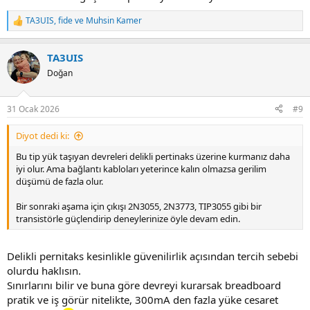
TA3UIS
,
fide
ve
Muhsin Kamer
R
e
a
TA3UIS
c
t
Doğan
i
o
n
31 Ocak 2026
#9
s
:
Diyot dedi ki:
Bu tip yük taşıyan devreleri delikli pertinaks üzerine kurmanız daha
iyi olur. Ama bağlantı kabloları yeterince kalın olmazsa gerilim
düşümü de fazla olur.
Bir sonraki aşama için çıkışı 2N3055, 2N3773, TIP3055 gibi bir
transistörle güçlendirip deneylerinize öyle devam edin.
Delikli pernitaks kesinlikle güvenilirlik açısından tercih sebebi
olurdu haklısın.
Sınırlarını bilir ve buna göre devreyi kurarsak breadboard
pratik ve iş görür nitelikte, 300mA den fazla yüke cesaret