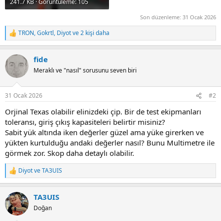
241.7 KB · Görüntüleme: 105
Son düzenleme:
31 Ocak 2026
TRON
,
Gokrtl
,
Diyot
ve 2 kişi daha
R
e
a
fide
c
t
Meraklı ve "nasıl" sorusunu seven biri
i
o
n
31 Ocak 2026
#2
s
:
Orjinal Texas olabilir elinizdeki çip. Bir de test ekipmanları
toleransı, giriş çıkış kapasiteleri belirtir misiniz?
Sabit yük altında iken değerler güzel ama yüke girerken ve
yükten kurtulduğu andaki değerler nasıl? Bunu Multimetre ile
görmek zor. Skop daha detaylı olabilir.
Diyot
ve
TA3UIS
R
e
a
TA3UIS
c
t
Doğan
i