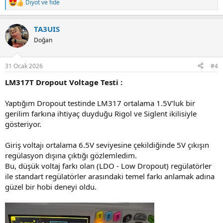
Diyot
ve
fide
R
e
a
TA3UIS
c
t
Doğan
i
o
n
31 Ocak 2026
#4
s
:
LM317T Dropout Voltage Testi :
Yaptığım Dropout testinde LM317 ortalama 1.5V'luk bir
gerilim farkına ihtiyaç duyduğu Rigol ve Siglent ikilisiyle
gösteriyor.
Giriş voltajı ortalama 6.5V seviyesine çekildiğinde 5V çıkışın
regülasyon dışına çıktığı gözlemledim.
Bu, düşük voltaj farkı olan (LDO - Low Dropout) regülatörler
ile standart regülatörler arasındaki temel farkı anlamak adına
güzel bir hobi deneyi oldu.