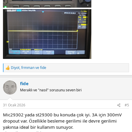
Diyot
,
frmman
ve
fide
R
e
a
fide
c
t
Meraklı ve "nasıl" sorusunu seven biri
i
o
n
31 Ocak 2026
#5
s
:
Mic29302 yada st29300 bu konuda çok iyi. 3A için 300mV
dropout var. Özellikle besleme gerilimi ile devre gerilimi
yakınsa ideal bir kullanım sunuyor.