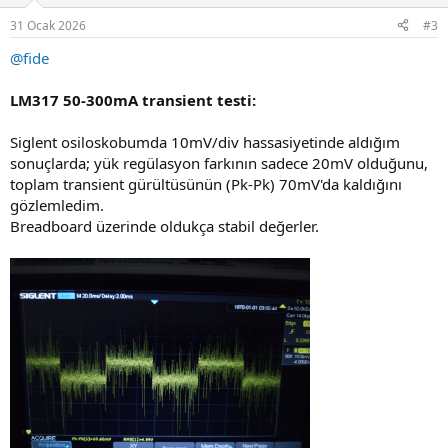
o
n
31 Ocak 2026
#3
s
:
@fide
LM317 50-300mA transient testi:
Siglent osiloskobumda 10mV/div hassasiyetinde aldığım
sonuçlarda; yük regülasyon farkının sadece 20mV olduğunu,
toplam transient gürültüsünün (Pk-Pk) 70mV'da kaldığını
gözlemledim.
Breadboard üzerinde oldukça stabil değerler.