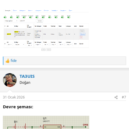
fide
R
e
a
TA3UIS
c
t
Doğan
i
o
n
31 Ocak 2026
#7
s
:
Devre şeması: