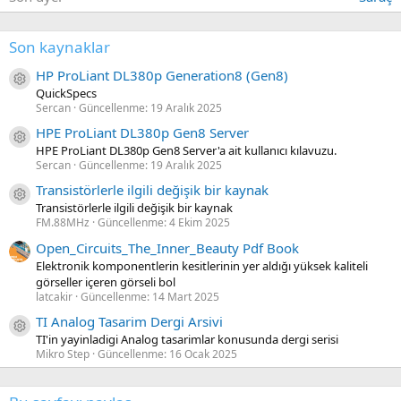
Son kaynaklar
HP ProLiant DL380p Generation8 (Gen8)
Kaynak ikon/amblem
QuickSpecs
Sercan
Güncellenme:
19 Aralık 2025
HPE ProLiant DL380p Gen8 Server
Kaynak ikon/amblem
HPE ProLiant DL380p Gen8 Server'a ait kullanıcı kılavuzu.
Sercan
Güncellenme:
19 Aralık 2025
Transistörlerle ilgili değişik bir kaynak
Kaynak ikon/amblem
Transistörlerle ilgili değişik bir kaynak
FM.88MHz
Güncellenme:
4 Ekim 2025
Open_Circuits_The_Inner_Beauty Pdf Book
Elektronik komponentlerin kesitlerinin yer aldığı yüksek kaliteli
görseller içeren görseli bol
latcakir
Güncellenme:
14 Mart 2025
TI Analog Tasarim Dergi Arsivi
Kaynak ikon/amblem
TI'in yayinladigi Analog tasarimlar konusunda dergi serisi
Mikro Step
Güncellenme:
16 Ocak 2025