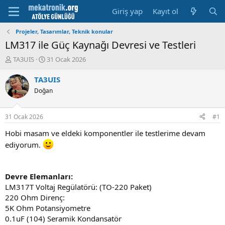
Giriş yap
Kayıt ol
Projeler, Tasarımlar, Teknik konular
LM317 ile Güç Kaynağı Devresi ve Testleri
K
B
TA3UIS
31 Ocak 2026
o
a
n
ş
TA3UIS
u
l
Doğan
y
a
u
m
b
a
31 Ocak 2026
#1
a
t
ş
a
Hobi masam ve eldeki komponentler ile testlerime devam
l
r
ediyorum.
a
i
t
h
a
i
Devre Elemanları:
n
LM317T Voltaj Regülatörü: (TO-220 Paket)
220 Ohm Direnç:
5K Ohm Potansiyometre
0.1uF (104) Seramik Kondansatör