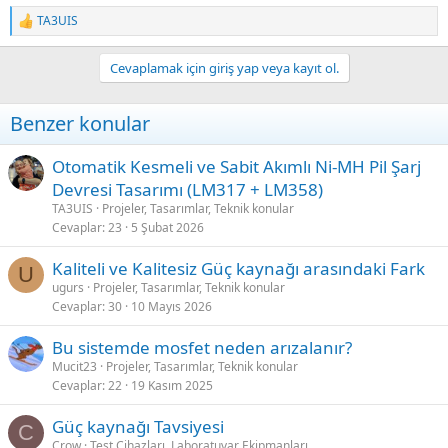
TA3UIS
R
e
a
Cevaplamak için giriş yap veya kayıt ol.
c
t
i
Benzer konular
o
n
s
Otomatik Kesmeli ve Sabit Akımlı Ni-MH Pil Şarj
:
Devresi Tasarımı (LM317 + LM358)
TA3UIS
Projeler, Tasarımlar, Teknik konular
Cevaplar
23
5 Şubat 2026
Kaliteli ve Kalitesiz Güç kaynağı arasındaki Fark
U
ugurs
Projeler, Tasarımlar, Teknik konular
Cevaplar
30
10 Mayıs 2026
Bu sistemde mosfet neden arızalanır?
Mucit23
Projeler, Tasarımlar, Teknik konular
Cevaplar
22
19 Kasım 2025
Güç kaynağı Tavsiyesi
C
Crow
Test Cihazları, Laboratuvar Ekipmanları