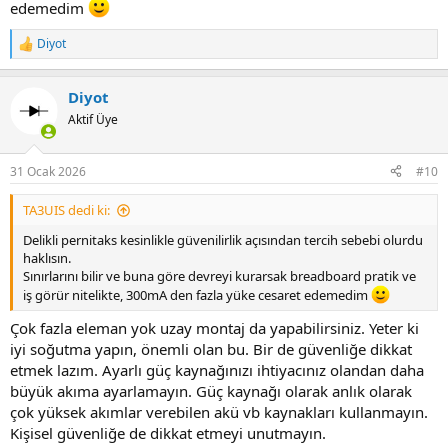
edemedim
Diyot
R
e
a
Diyot
c
t
Aktif Üye
i
o
n
31 Ocak 2026
#10
s
:
TA3UIS dedi ki:
Delikli pernitaks kesinlikle güvenilirlik açısından tercih sebebi olurdu
haklısın.
Sınırlarını bilir ve buna göre devreyi kurarsak breadboard pratik ve
iş görür nitelikte, 300mA den fazla yüke cesaret edemedim
Çok fazla eleman yok uzay montaj da yapabilirsiniz. Yeter ki
iyi soğutma yapın, önemli olan bu. Bir de güvenliğe dikkat
etmek lazım. Ayarlı güç kaynağınızı ihtiyacınız olandan daha
büyük akıma ayarlamayın. Güç kaynağı olarak anlık olarak
çok yüksek akımlar verebilen akü vb kaynakları kullanmayın.
Kişisel güvenliğe de dikkat etmeyi unutmayın.