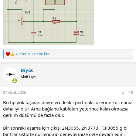
kudretuzuner
ve
fide
R
e
a
Diyot
c
t
Aktif Üye
i
o
n
31 Ocak 2026
#8
s
:
Bu tip yük taşıyan devreleri delikli pertinaks üzerine kurmanız
daha iyi olur. Ama bağlantı kabloları yeterince kalın olmazsa
gerilim düşümü de fazla olur.
Bir sonraki aşama için çıkışı 2N3055, 2N3773, TIP3055 gibi
bir transistörle güçlendirip deneylerinize öyle devam edin.