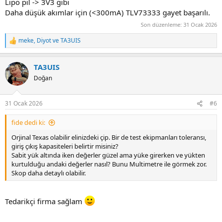
Lipo pil -> 3V3 gibi
Daha düşük akımlar için (<300mA) TLV73333 gayet başarılı.
Son düzenleme:
31 Ocak 2026
meke
,
Diyot
ve
TA3UIS
R
e
a
TA3UIS
c
t
Doğan
i
o
n
31 Ocak 2026
#6
s
:
fide dedi ki:
Orjinal Texas olabilir elinizdeki çip. Bir de test ekipmanları toleransı,
giriş çıkış kapasiteleri belirtir misiniz?
Sabit yük altında iken değerler güzel ama yüke girerken ve yükten
kurtulduğu andaki değerler nasıl? Bunu Multimetre ile görmek zor.
Skop daha detaylı olabilir.
Tedarikçi firma sağlam