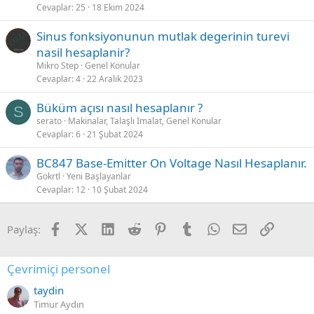
Cevaplar
25
18 Ekim 2024
Sinus fonksiyonunun mutlak degerinin turevi
nasil hesaplanir?
Mikro Step
Genel Konular
Cevaplar
4
22 Aralık 2023
Büküm açısı nasıl hesaplanır ?
S
serato
Makinalar, Talaşlı İmalat, Genel Konular
Cevaplar
6
21 Şubat 2024
BC847 Base-Emitter On Voltage Nasıl Hesaplanır.
Gokrtl
Yeni Başlayanlar
Cevaplar
12
10 Şubat 2024
Facebook
X (Twitter)
LinkedIn
Reddit
Pinterest
Tumblr
WhatsApp
E-posta
Link
Paylaş:
Çevrimiçi personel
taydin
Timur Aydın