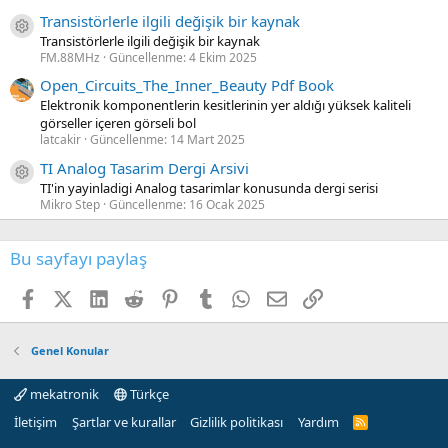
Transistörlerle ilgili değişik bir kaynak
Kaynak ikon/amblem
Transistörlerle ilgili değişik bir kaynak
FM.88MHz
Güncellenme:
4 Ekim 2025
Open_Circuits_The_Inner_Beauty Pdf Book
Elektronik komponentlerin kesitlerinin yer aldığı yüksek kaliteli
görseller içeren görseli bol
latcakir
Güncellenme:
14 Mart 2025
TI Analog Tasarim Dergi Arsivi
Kaynak ikon/amblem
TI'in yayinladigi Analog tasarimlar konusunda dergi serisi
Mikro Step
Güncellenme:
16 Ocak 2025
Bu sayfayı paylaş
Facebook
X (Twitter)
LinkedIn
Reddit
Pinterest
Tumblr
WhatsApp
E-posta
Link
Genel Konular
mekatronik
Türkçe
İletişim
Şartlar ve kurallar
Gizlilik politikası
Yardım
R
S