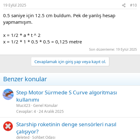
19 Eylül 2025
#10
0.5 saniye için 12.5 cm buldum. Pek de yanlış hesap
yapmamışım.
x = 1/2 * a * t ^ 2
x = 1/2 * 1 * 0.5 * 0.5 = 0,125 metre
Son düzenleme:
19 Eylül 2025
Cevaplamak için giriş yap veya kayıt ol.
Benzer konular
Step Motor Sürmede S Curve algoritması
kullanımı
Mucit23
Genel Konular
Cevaplar
4
24 Aralık 2025
Starship roketinin denge sensörleri nasıl
çalışıyor?
deleted
Sohbet Odası