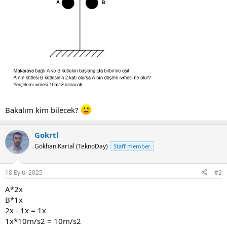
Bakalım kim bilecek?
Gokrtl
Gökhan Kartal (TeknoDay)
Staff member
18 Eylül 2025
#2
A*2x
B*1x
2x - 1x = 1x
1x*10m/s2 = 10m/s2