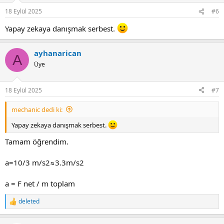
18 Eylül 2025
#6
Yapay zekaya danışmak serbest.
ayhanarican
A
Üye
18 Eylül 2025
#7
mechanic dedi ki:
Yapay zekaya danışmak serbest.
Tamam öğrendim.
a=10/3 m/s2≈3.3m/s2
a = F net / m toplam
deleted
R
e
a