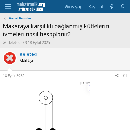
Giriş yap
Kayıt ol
Genel Konular
Makaraya karşılıklı bağlanmış kütlelerin
ivmeleri nasıl hesaplanır?
K
B
deleted
18 Eylül 2025
o
a
n
ş
deleted
u
l
Aktif Üye
y
a
u
m
b
a
18 Eylül 2025
#1
a
t
ş
a
l
r
a
i
t
h
a
i
n