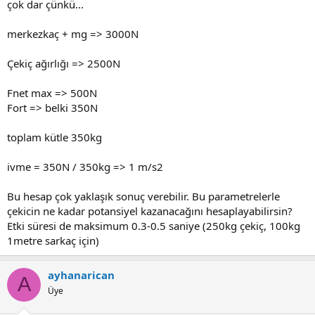
çok dar çünkü...
merkezkaç + mg => 3000N
Çekiç ağırlığı => 2500N
Fnet max => 500N
Fort => belki 350N
toplam kütle 350kg
ivme = 350N / 350kg => 1 m/s2
Bu hesap çok yaklaşık sonuç verebilir. Bu parametrelerle
çekicin ne kadar potansiyel kazanacağını hesaplayabilirsin?
Etki süresi de maksimum 0.3-0.5 saniye (250kg çekiç, 100kg
1metre sarkaç için)
ayhanarican
A
Üye