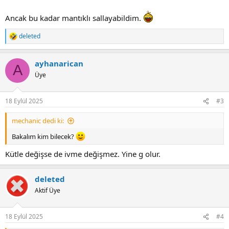
Ancak bu kadar mantıklı sallayabildim.
deleted
R
e
a
ayhanarican
c
A
t
Üye
i
o
n
18 Eylül 2025
#3
s
:
mechanic dedi ki:
Bakalım kim bilecek?
Kütle değişse de ivme değişmez. Yine g olur.
deleted
Aktif Üye
18 Eylül 2025
#4