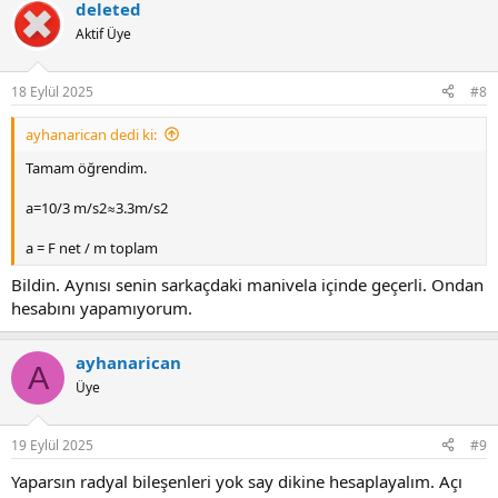
deleted
c
t
Aktif Üye
i
o
n
18 Eylül 2025
#8
s
:
ayhanarican dedi ki:
Tamam öğrendim.
a=10/3 m/s2≈3.3m/s2
a = F net / m toplam
Bildin. Aynısı senin sarkaçdaki manivela içinde geçerli. Ondan
hesabını yapamıyorum.
ayhanarican
A
Üye
19 Eylül 2025
#9
Yaparsın radyal bileşenleri yok say dikine hesaplayalım. Açı