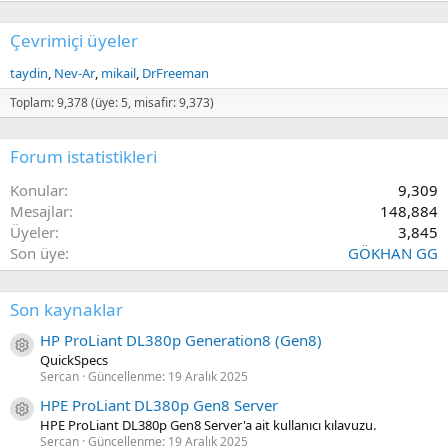
Çevrimiçi üyeler
taydin
Nev-Ar
mikail
DrFreeman
Toplam: 9,378 (üye: 5, misafir: 9,373)
Forum istatistikleri
Konular
9,309
Mesajlar
148,884
Üyeler
3,845
Son üye
GÖKHAN GG
Son kaynaklar
HP ProLiant DL380p Generation8 (Gen8)
Kaynak ikon/amblem
QuickSpecs
Sercan
Güncellenme:
19 Aralık 2025
HPE ProLiant DL380p Gen8 Server
Kaynak ikon/amblem
HPE ProLiant DL380p Gen8 Server'a ait kullanıcı kılavuzu.
Sercan
Güncellenme:
19 Aralık 2025