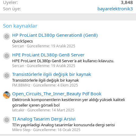
Üyeler
3,848
Son üye
bayarelektronik3
Son kaynaklar
HP ProLiant DL380p Generation8 (Gen8)
Kaynak ikon/amblem
QuickSpecs
Sercan
Güncellenme:
19 Aralık 2025
HPE ProLiant DL380p Gen8 Server
Kaynak ikon/amblem
HPE ProLiant DL380p Gen8 Server'a ait kullanıcı kılavuzu.
Sercan
Güncellenme:
19 Aralık 2025
Transistörlerle ilgili değişik bir kaynak
Kaynak ikon/amblem
Transistörlerle ilgili değişik bir kaynak
FM.88MHz
Güncellenme:
4 Ekim 2025
Open_Circuits_The_Inner_Beauty Pdf Book
Elektronik komponentlerin kesitlerinin yer aldığı yüksek kaliteli
görseller içeren görseli bol
latcakir
Güncellenme:
14 Mart 2025
TI Analog Tasarim Dergi Arsivi
Kaynak ikon/amblem
TI'in yayinladigi Analog tasarimlar konusunda dergi serisi
Mikro Step
Güncellenme:
16 Ocak 2025