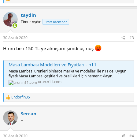
R
e
a
taydin
c
t
Timur Aydın
Staff member
i
o
n
30 Aralık 2020
#3
s
:
Hmm ben 150 TL ye almıştım şimdi uçmuş
Masa Lambası Modelleri ve Fiyatları - n11
Masa Lambası ürünleri binlerce marka ve modelleri ile n11'de. Uygun
fiyatlı Masa Lambası çeşitleri ve özellikleri için hemen tıklayın.
urun.n11.com
Endorfin35+
R
e
a
Sercan
c
t
--
i
o
n
30 Aralık 2020
#4