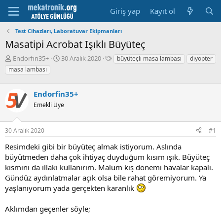
Giriş yap
Kayıt ol
Test Cihazları, Laboratuvar Ekipmanları
Masatipi Acrobat Işıklı Büyüteç
K
B
E
Endorfin35+
30 Aralık 2020
büyüteçli masa lambası
diyopter
o
a
t
masa lambası
n
ş
i
u
l
k
y
Endorfin35+
a
e
u
m
t
Emekli Üye
b
a
l
a
t
e
ş
a
r
30 Aralık 2020
#1
l
r
Resimdeki gibi bir büyüteç almak istiyorum. Aslında
a
i
t
h
büyütmeden daha çok ihtiyaç duyduğum kısım ışık. Büyüteç
a
i
kısmını da illaki kullanırım. Malum kış dönemi havalar kapalı.
n
Gündüz aydınlatmalar açık olsa bile rahat göremiyorum. Ya
yaşlanıyorum yada gerçekten karanlık
Aklımdan geçenler söyle;