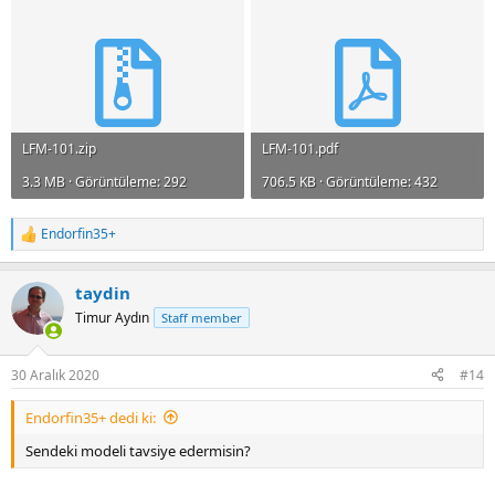
LFM-101.zip
LFM-101.pdf
3.3 MB · Görüntüleme: 292
706.5 KB · Görüntüleme: 432
Endorfin35+
R
e
a
taydin
c
t
Timur Aydın
Staff member
i
o
n
30 Aralık 2020
#14
s
:
Endorfin35+ dedi ki:
Sendeki modeli tavsiye edermisin?