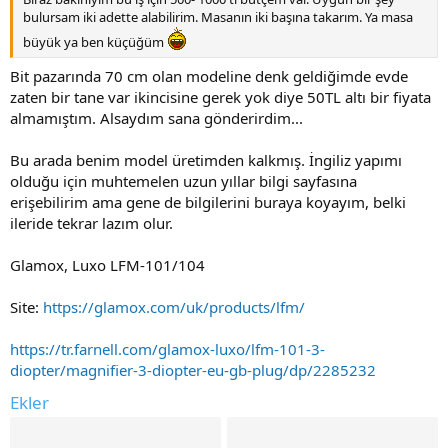
bulursam iki adette alabilirim. Masanın iki başına takarım. Ya masa
büyük ya ben küçüğüm
Bit pazarında 70 cm olan modeline denk geldiğimde evde
zaten bir tane var ikincisine gerek yok diye 50TL altı bir fiyata
almamıştım. Alsaydım sana gönderirdim...
Bu arada benim model üretimden kalkmış. İngiliz yapımı
olduğu için muhtemelen uzun yıllar bilgi sayfasına
erişebilirim ama gene de bilgilerini buraya koyayım, belki
ileride tekrar lazım olur.
Glamox, Luxo LFM-101/104
Site:
https://glamox.com/uk/products/lfm/
https://tr.farnell.com/glamox-luxo/lfm-101-3-
diopter/magnifier-3-diopter-eu-gb-plug/dp/2285232
Ekler