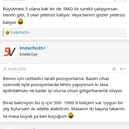
s
:
Büyütmesi 5 olana bak bir de. SMD ile sürekli çalışıyorsan
benim gibi, 3 olan yetersiz kalıyor. Veya benim gözler yetersiz
kalıyor
Endorfin35+
R
e
a
Endorfin35+
c
t
Emekli Üye
i
o
n
30 Aralık 2020
#11
s
:
Benim için cezbedici tarafı pozisyonlama. Bazen cihaz
üzerinde öyle pozisyonlarda lehim yapıyorum ki tava
aydınlatması ne kadar iyi olursa olsun gölge/karanlık oluyor.
Biraz bakınıyım bu iş için 500- 1000 tl bütçem var. Uygun bir
şey bulursam iki adette alabilirim. Masanın iki başına takarım.
Ya masa büyük ya ben küçüğüm