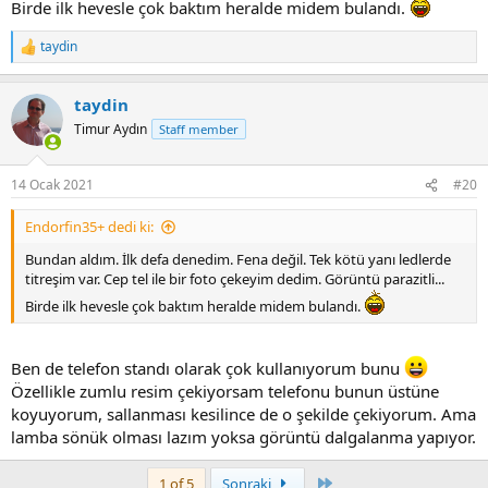
Birde ilk hevesle çok baktım heralde midem bulandı.
taydin
R
e
a
taydin
c
t
Timur Aydın
Staff member
i
o
n
14 Ocak 2021
#20
s
:
Endorfin35+ dedi ki:
Bundan aldım. İlk defa denedim. Fena değil. Tek kötü yanı ledlerde
titreşim var. Cep tel ile bir foto çekeyim dedim. Görüntü parazitli...
Birde ilk hevesle çok baktım heralde midem bulandı.
Ben de telefon standı olarak çok kullanıyorum bunu
Özellikle zumlu resim çekiyorsam telefonu bunun üstüne
koyuyorum, sallanması kesilince de o şekilde çekiyorum. Ama
lamba sönük olması lazım yoksa görüntü dalgalanma yapıyor.
Last
1 of 5
Sonraki