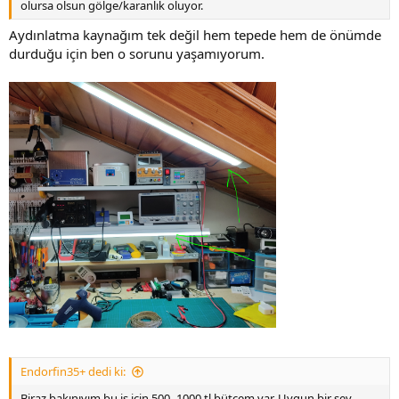
olursa olsun gölge/karanlık oluyor.
Aydınlatma kaynağım tek değil hem tepede hem de önümde
durduğu için ben o sorunu yaşamıyorum.
Endorfin35+ dedi ki:
Biraz bakınıyım bu iş için 500- 1000 tl bütçem var. Uygun bir şey