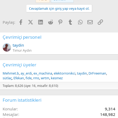
Cevaplamak için giriş yap veya kayıt ol.
Facebook
X (Twitter)
LinkedIn
Reddit
Pinterest
Tumblr
WhatsApp
E-posta
Link
Paylaş:
Çevrimiçi personel
taydin
Timur Aydın
Çevrimiçi üyeler
Mehmet.b
ay_erdi
ex_machina
elektorronikci
taydin
DrFreeman
sütlaç
Efekan
fide
rms
wrtm
kesmez
Toplam: 8,626 (üye: 16, misafir: 8,610)
Forum istatistikleri
Konular
9,314
Mesajlar
148,982