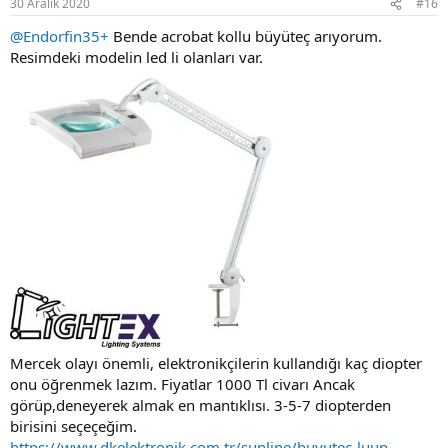
30 Aralık 2020
#16
s
:
@Endorfin35+
Bende acrobat kollu büyüteç arıyorum.
Resimdeki modelin led li olanları var.
Mercek olayı önemli, elektronikçilerin kullandığı kaç diopter
onu öğrenmek lazım. Fiyatlar 1000 Tl civarı Ancak
görüp,deneyerek almak en mantıklısı. 3-5-7 diopterden
birisini seçeçeğim.
https://www.dkelektronik.com.tr/sunline/buyutec-luup-