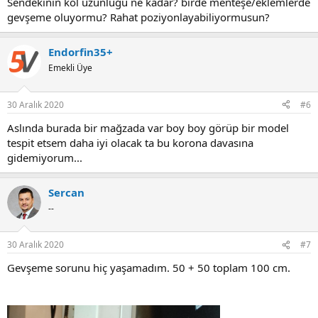
Sendekinin kol uzunluğu ne kadar? birde menteşe/eklemlerde
gevşeme oluyormu? Rahat poziyonlayabiliyormusun?
Endorfin35+
Emekli Üye
30 Aralık 2020
#6
Aslında burada bir mağzada var boy boy görüp bir model
tespit etsem daha iyi olacak ta bu korona davasına
gidemiyorum...
Sercan
--
30 Aralık 2020
#7
Gevşeme sorunu hiç yaşamadım. 50 + 50 toplam 100 cm.