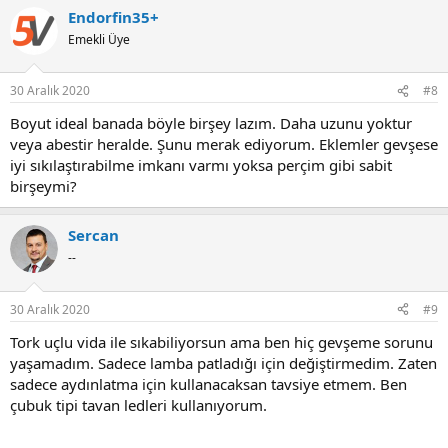
a
Endorfin35+
c
t
Emekli Üye
i
o
n
30 Aralık 2020
#8
s
:
Boyut ideal banada böyle birşey lazım. Daha uzunu yoktur
veya abestir heralde. Şunu merak ediyorum. Eklemler gevşese
iyi sıkılaştırabilme imkanı varmı yoksa perçim gibi sabit
birşeymi?
Sercan
--
30 Aralık 2020
#9
Tork uçlu vida ile sıkabiliyorsun ama ben hiç gevşeme sorunu
yaşamadım. Sadece lamba patladığı için değiştirmedim. Zaten
sadece aydınlatma için kullanacaksan tavsiye etmem. Ben
çubuk tipi tavan ledleri kullanıyorum.