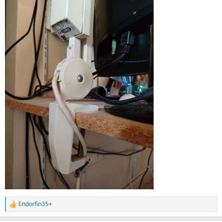
Endorfin35+
R
e