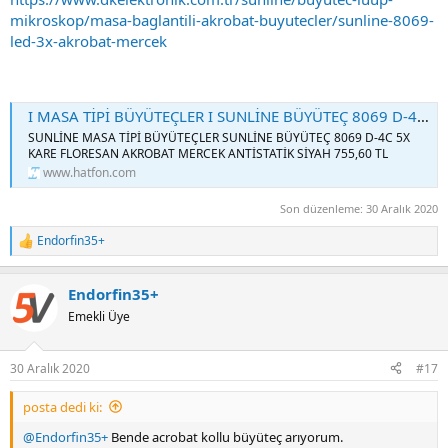
mikroskop/masa-baglantili-akrobat-buyutecler/sunline-8069-
led-3x-akrobat-mercek
I MASA TİPİ BÜYÜTEÇLER I SUNLİNE BÜYÜTEÇ 8069 D-4C 5X KARE FLORESAN AKROBAT MERCEK ANTİSTATİK SİYAH I Hatfon Elektronik 755,60 TL
SUNLİNE MASA TİPİ BÜYÜTEÇLER SUNLİNE BÜYÜTEÇ 8069 D-4C 5X
KARE FLORESAN AKROBAT MERCEK ANTİSTATİK SİYAH 755,60 TL
www.hatfon.com
Son düzenleme:
30 Aralık 2020
Endorfin35+
R
e
a
Endorfin35+
c
t
Emekli Üye
i
o
n
30 Aralık 2020
#17
s
:
posta dedi ki:
@Endorfin35+
Bende acrobat kollu büyüteç arıyorum.