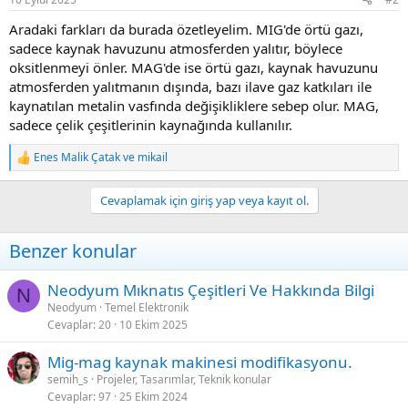
s
:
Aradaki farkları da burada özetleyelim. MIG'de örtü gazı,
sadece kaynak havuzunu atmosferden yalıtır, böylece
oksitlenmeyi önler. MAG'de ise örtü gazı, kaynak havuzunu
atmosferden yalıtmanın dışında, bazı ilave gaz katkıları ile
kaynatılan metalin vasfında değişikliklere sebep olur. MAG,
sadece çelik çeşitlerinin kaynağında kullanılır.
Enes Malik Çatak
ve
mikail
R
e
a
Cevaplamak için giriş yap veya kayıt ol.
c
t
i
Benzer konular
o
n
s
Neodyum Mıknatıs Çeşitleri Ve Hakkında Bilgi
N
:
Neodyum
Temel Elektronik
Cevaplar
20
10 Ekim 2025
Mig-mag kaynak makinesi modifikasyonu.
semih_s
Projeler, Tasarımlar, Teknik konular
Cevaplar
97
25 Ekim 2024