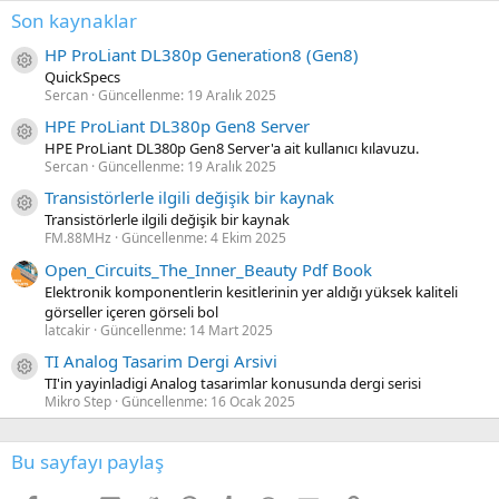
Son kaynaklar
HP ProLiant DL380p Generation8 (Gen8)
Kaynak ikon/amblem
QuickSpecs
Sercan
Güncellenme:
19 Aralık 2025
HPE ProLiant DL380p Gen8 Server
Kaynak ikon/amblem
HPE ProLiant DL380p Gen8 Server'a ait kullanıcı kılavuzu.
Sercan
Güncellenme:
19 Aralık 2025
Transistörlerle ilgili değişik bir kaynak
Kaynak ikon/amblem
Transistörlerle ilgili değişik bir kaynak
FM.88MHz
Güncellenme:
4 Ekim 2025
Open_Circuits_The_Inner_Beauty Pdf Book
Elektronik komponentlerin kesitlerinin yer aldığı yüksek kaliteli
görseller içeren görseli bol
latcakir
Güncellenme:
14 Mart 2025
TI Analog Tasarim Dergi Arsivi
Kaynak ikon/amblem
TI'in yayinladigi Analog tasarimlar konusunda dergi serisi
Mikro Step
Güncellenme:
16 Ocak 2025
Bu sayfayı paylaş