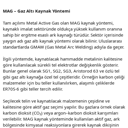
MAG – Gaz Altı Kaynak Yöntemi
Tam açılımı Metal Active Gas olan MAG kaynak yöntemi,
kaynaklı imalat sektöründe oldukça yüksek kullanım oranına
sahip bir ergitme esaslı ark kaynağı türüdür. Sektör içerisinde
yaygın adı gaz altı kaynak yöntemi olarak bilinir. Uluslararası
standartlarda GMAW (Gas Metal Arc Welding) adıyla da geçer.
İlgili yöntemde, kaynatılacak hammadde metalinin kalitesine
göre kullanılacak sürekli tel elektrotlar değişkenlik gösterir.
Bunlar genel olarak SG1, SG2, SG3, Aristorod 63 ve özlü tel
gibi gaz altı kaynağa özel tel çeşitleridir. Örneğin karbon çeliği
malzemeler için bu teller kullanılırken, alaşımlı çeliklerde
ER70S-6 gibi teller tercih edilir.
Seçilecek telin ve kaynatılacak malzemenin çeşidine ve
kalitesine göre aktif gaz seçimi yapılır. Bu gazlara örnek olarak
karbon dioksit (CO₂) veya argon–karbon dioksit karışımları
verilebilir. MAG kaynak yönteminde kullanılan aktif gaz, ark
bölgesinde kimyasal reaksiyonlara girerek kaynak dikişinin