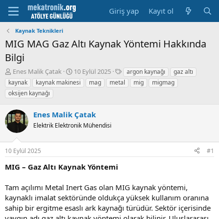
Giriş yap
Kayıt ol
Kaynak Teknikleri
MIG MAG Gaz Altı Kaynak Yöntemi Hakkında
Bilgi
K
B
E
Enes Malik Çatak
10 Eylül 2025
argon kaynağı
gaz altı
o
a
t
kaynak
kaynak makinesi
mag
metal
mig
migmag
n
ş
i
oksijen kaynağı
u
l
k
y
a
e
Enes Malik Çatak
u
m
t
b
a
l
Elektrik Elektronik Mühendisi
a
t
e
ş
a
r
l
r
10 Eylül 2025
#1
a
i
MIG – Gaz Altı Kaynak Yöntemi
t
h
a
i
n
Tam açılımı Metal Inert Gas olan MIG kaynak yöntemi,
kaynaklı imalat sektöründe oldukça yüksek kullanım oranına
sahip bir ergitme esaslı ark kaynağı türüdür. Sektör içerisinde
yaygın adı gaz altı kaynak yöntemi olarak bilinir. Uluslararası