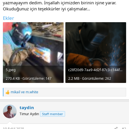
yazmayayım dedim. İnşallah içimizden birinin işine yarar.
Okuduğunuz için teşekkürler iyi çalışmalar...
Ekler
5.jpeg
c28f20d9-7aa9-4d2f-87c3-c144f87f0905.png
270.4 KB · Görüntüleme: 147
2.2 MB · Görüntüleme: 262
mikail
ve
m.white
R
e
a
taydin
c
t
Timur Aydın
Staff member
i
o
n
10 Eylül 2025
#2