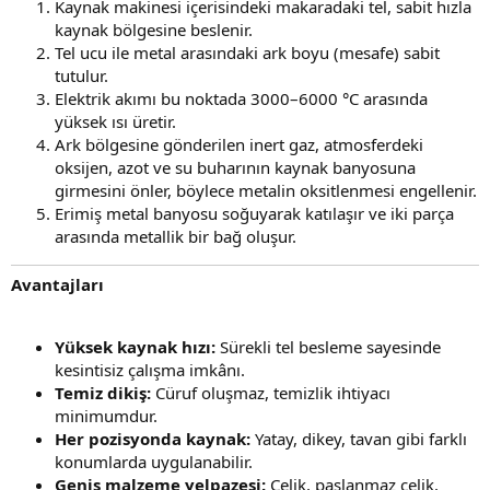
Kaynak makinesi içerisindeki makaradaki tel, sabit hızla
kaynak bölgesine beslenir.
Tel ucu ile metal arasındaki ark boyu (mesafe) sabit
tutulur.
Elektrik akımı bu noktada 3000–6000 °C arasında
yüksek ısı üretir.
Ark bölgesine gönderilen inert gaz, atmosferdeki
oksijen, azot ve su buharının kaynak banyosuna
girmesini önler, böylece metalin oksitlenmesi engellenir.
Erimiş metal banyosu soğuyarak katılaşır ve iki parça
arasında metallik bir bağ oluşur.
Avantajları
Yüksek kaynak hızı:
Sürekli tel besleme sayesinde
kesintisiz çalışma imkânı.
Temiz dikiş:
Cüruf oluşmaz, temizlik ihtiyacı
minimumdur.
Her pozisyonda kaynak:
Yatay, dikey, tavan gibi farklı
konumlarda uygulanabilir.
Geniş malzeme yelpazesi:
Çelik, paslanmaz çelik,