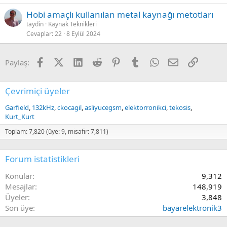
Hobi amaçlı kullanılan metal kaynağı metotları
taydin
Kaynak Teknikleri
Cevaplar
22
8 Eylül 2024
Facebook
X (Twitter)
LinkedIn
Reddit
Pinterest
Tumblr
WhatsApp
E-posta
Link
Paylaş:
Çevrimiçi üyeler
Garfield
132kHz
ckocagil
asliyucegsm
elektorronikci
tekosis
Kurt_Kurt
Toplam: 7,820 (üye: 9, misafir: 7,811)
Forum istatistikleri
Konular
9,312
Mesajlar
148,919
Üyeler
3,848
Son üye
bayarelektronik3