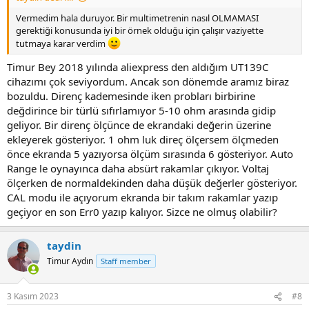
Vermedim hala duruyor. Bir multimetrenin nasıl OLMAMASI
gerektiği konusunda iyi bir örnek olduğu için çalışır vaziyette
tutmaya karar verdim
Timur Bey 2018 yılında aliexpress den aldığım UT139C
cihazımı çok seviyordum. Ancak son dönemde aramız biraz
bozuldu. Direnç kademesinde iken probları birbirine
değdirince bir türlü sıfırlamıyor 5-10 ohm arasında gidip
geliyor. Bir direnç ölçünce de ekrandaki değerin üzerine
ekleyerek gösteriyor. 1 ohm luk direç ölçersem ölçmeden
önce ekranda 5 yazıyorsa ölçüm sırasında 6 gösteriyor. Auto
Range le oynayınca daha absürt rakamlar çıkıyor. Voltaj
ölçerken de normaldekinden daha düşük değerler gösteriyor.
CAL modu ile açıyorum ekranda bir takım rakamlar yazıp
geçiyor en son Err0 yazıp kalıyor. Sizce ne olmuş olabilir?
taydin
Timur Aydın
Staff member
3 Kasım 2023
#8