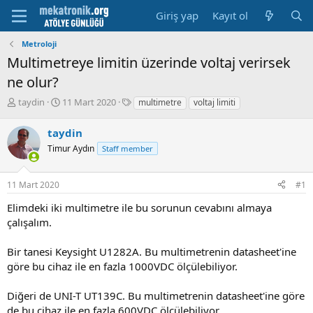
Giriş yap
Kayıt ol
Metroloji
Multimetreye limitin üzerinde voltaj verirsek
ne olur?
K
B
E
taydin
11 Mart 2020
multimetre
voltaj limiti
o
a
t
n
ş
i
taydin
u
l
k
Timur Aydın
Staff member
y
a
e
u
m
t
b
a
l
11 Mart 2020
#1
a
t
e
ş
a
r
Elimdeki iki multimetre ile bu sorunun cevabını almaya
l
r
çalışalım.
a
i
t
h
Bir tanesi Keysight U1282A. Bu multimetrenin datasheet'ine
a
i
n
göre bu cihaz ile en fazla 1000VDC ölçülebiliyor.
Diğeri de UNI-T UT139C. Bu multimetrenin datasheet'ine göre
de bu cihaz ile en fazla 600VDC ölçülebiliyor.