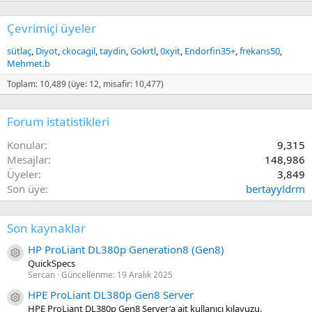
Çevrimiçi üyeler
sütlaç
Diyot
ckocagil
taydin
Gokrtl
0xyit
Endorfin35+
frekans50
Mehmet.b
Toplam: 10,489 (üye: 12, misafir: 10,477)
Forum istatistikleri
Konular
9,315
Mesajlar
148,986
Üyeler
3,849
Son üye
bertayyldrm
Son kaynaklar
HP ProLiant DL380p Generation8 (Gen8)
Kaynak ikon/amblem
QuickSpecs
Sercan
Güncellenme:
19 Aralık 2025
HPE ProLiant DL380p Gen8 Server
Kaynak ikon/amblem
HPE ProLiant DL380p Gen8 Server'a ait kullanıcı kılavuzu.