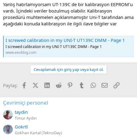
Yanlış hatırlamıyorsam UT-139C de bir kalibrasyon EEPROM'u
vardı. İçindeki veriler bozulmuş olabilir. Kalibrasyon
prosedürü muhtemelen açıklanmamıştır Uni-T tarafından ama
aşağıdaki konuda kalibrasyon ile ilgili ilave bilgiler var
I screwed calibration in my UNI-T UT139C DMM - Page 1
I screwed calibration in my UNI-T UT139C DMM - Page 1
www.eevblog.com
Cevaplamak için giriş yap veya kayıt ol.
Facebook
X (Twitter)
LinkedIn
Reddit
Pinterest
Tumblr
WhatsApp
E-posta
Link
Paylaş:
Çevrimiçi personel
taydin
Timur Aydın
Gokrtl
Gökhan Kartal (TeknoDay)