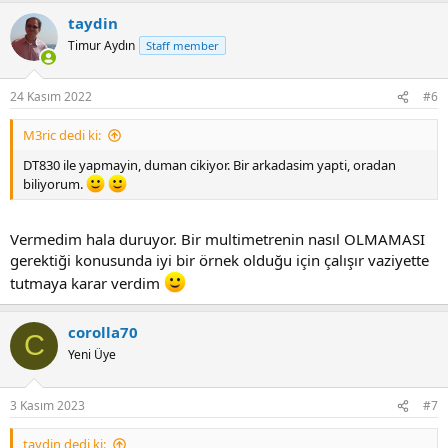
taydin
Timur Aydın
Staff member
24 Kasım 2022
#6
M3ric dedi ki:
DT830 ile yapmayin, duman cikiyor. Bir arkadasim yapti, oradan
biliyorum.
Vermedim hala duruyor. Bir multimetrenin nasıl OLMAMASI
gerektiği konusunda iyi bir örnek olduğu için çalışır vaziyette
tutmaya karar verdim
corolla70
C
Yeni Üye
3 Kasım 2023
#7
taydin dedi ki: