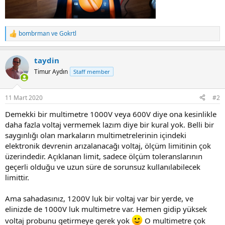
bombrman
ve
Gokrtl
R
e
a
taydin
c
t
Timur Aydın
Staff member
i
o
n
11 Mart 2020
#2
s
:
Demekki bir multimetre 1000V veya 600V diye ona kesinlikle
daha fazla voltaj vermemek lazım diye bir kural yok. Belli bir
saygınlığı olan markaların multimetrelerinin içindeki
elektronik devrenin arızalanacağı voltaj, ölçüm limitinin çok
üzerindedir. Açıklanan limit, sadece ölçüm toleranslarının
geçerli olduğu ve uzun süre de sorunsuz kullanılabilecek
limittir.
Ama sahadasınız, 1200V luk bir voltaj var bir yerde, ve
elinizde de 1000V luk multimetre var. Hemen gidip yüksek
voltaj probunu getirmeye gerek yok
O multimetre çok