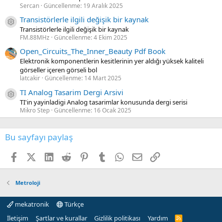
Sercan
Güncellenme:
19 Aralık 2025
Transistörlerle ilgili değişik bir kaynak
Kaynak ikon/amblem
Transistörlerle ilgili değişik bir kaynak
FM.88MHz
Güncellenme:
4 Ekim 2025
Open_Circuits_The_Inner_Beauty Pdf Book
Elektronik komponentlerin kesitlerinin yer aldığı yüksek kaliteli
görseller içeren görseli bol
latcakir
Güncellenme:
14 Mart 2025
TI Analog Tasarim Dergi Arsivi
Kaynak ikon/amblem
TI'in yayinladigi Analog tasarimlar konusunda dergi serisi
Mikro Step
Güncellenme:
16 Ocak 2025
Bu sayfayı paylaş
Facebook
X (Twitter)
LinkedIn
Reddit
Pinterest
Tumblr
WhatsApp
E-posta
Link
Metroloji
mekatronik
Türkçe
İletişim
Şartlar ve kurallar
Gizlilik politikası
Yardım
R