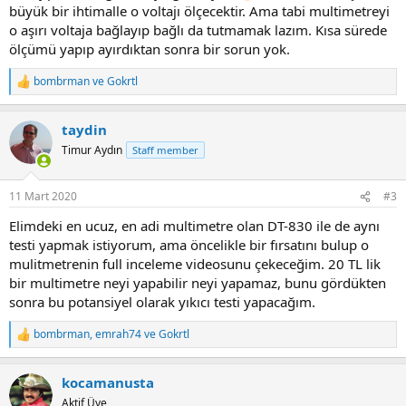
büyük bir ihtimalle o voltajı ölçecektir. Ama tabi multimetreyi
o aşırı voltaja bağlayıp bağlı da tutmamak lazım. Kısa sürede
ölçümü yapıp ayırdıktan sonra bir sorun yok.
bombrman
ve
Gokrtl
R
e
a
taydin
c
t
Timur Aydın
Staff member
i
o
n
11 Mart 2020
#3
s
:
Elimdeki en ucuz, en adi multimetre olan DT-830 ile de aynı
testi yapmak istiyorum, ama öncelikle bir fırsatını bulup o
mulitmetrenin full inceleme videosunu çekeceğim. 20 TL lik
bir multimetre neyi yapabilir neyi yapamaz, bunu gördükten
sonra bu potansiyel olarak yıkıcı testi yapacağım.
bombrman
,
emrah74
ve
Gokrtl
R
e
a
kocamanusta
c
t
Aktif Üye