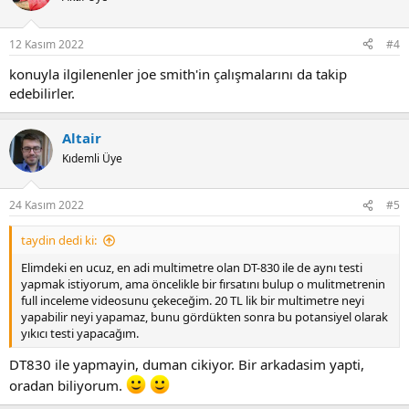
i
o
n
12 Kasım 2022
#4
s
:
konuyla ilgilenenler joe smith'in çalışmalarını da takip
edebilirler.
Altair
Kıdemli Üye
24 Kasım 2022
#5
taydin dedi ki:
Elimdeki en ucuz, en adi multimetre olan DT-830 ile de aynı testi
yapmak istiyorum, ama öncelikle bir fırsatını bulup o mulitmetrenin
full inceleme videosunu çekeceğim. 20 TL lik bir multimetre neyi
yapabilir neyi yapamaz, bunu gördükten sonra bu potansiyel olarak
yıkıcı testi yapacağım.
DT830 ile yapmayin, duman cikiyor. Bir arkadasim yapti,
oradan biliyorum.