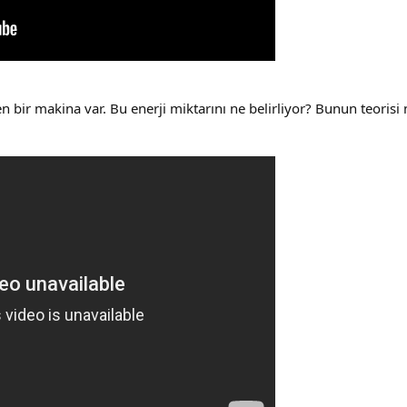
en bir makina var. Bu enerji miktarını ne belirliyor? Bunun teorisi