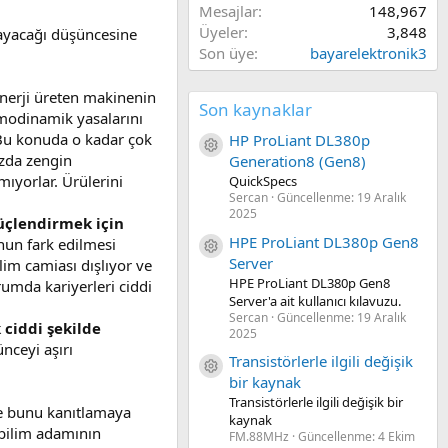
Mesajlar
148,967
Üyeler
3,848
ayacağı düşüncesine
Son üye
bayarelektronik3
enerji üreten makinenin
Son kaynaklar
rmodinamik yasalarını
 Bu konuda o kadar çok
HP ProLiant DL380p
Kaynak ikon/amblem
ızda zengin
Generation8 (Gen8)
ıyorlar. Ürülerini
QuickSpecs
Sercan
Güncellenme:
19 Aralık
2025
güçlendirmek için
HPE ProLiant DL380p Gen8
un fark edilmesi
Kaynak ikon/amblem
Server
lim camiası dışlıyor ve
HPE ProLiant DL380p Gen8
umda kariyerleri ciddi
Server'a ait kullanıcı kılavuzu.
Sercan
Güncellenme:
19 Aralık
 ciddi şekilde
2025
nceyi aşırı
Transistörlerle ilgili değişik
Kaynak ikon/amblem
bir kaynak
Transistörlerle ilgili değişik bir
ile bunu kanıtlamaya
kaynak
bilim adamının
FM.88MHz
Güncellenme:
4 Ekim