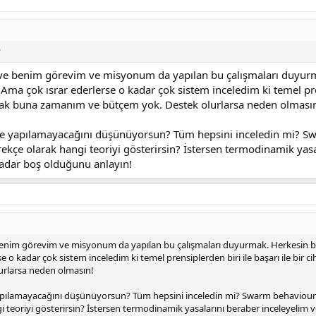
?
ve benim görevim ve misyonum da yapılan bu çalışmaları duyurm
ma çok ısrar ederlerse o kadar çok sistem inceledim ki temel pre
ancak buna zamanım ve bütçem yok. Destek olurlarsa neden olması
 ve yapılamayacağını düşünüyorsun? Tüm hepsini inceledin mi? 
çe olarak hangi teoriyi gösterirsin? İstersen termodinamik yasa
kadar boş olduğunu anlayın!
benim görevim ve misyonum da yapılan bu çalışmaları duyurmak. Herkesin b
e o kadar çok sistem inceledim ki temel prensiplerden biri ile başarı ile bir c
rlarsa neden olmasın!
yapılamayacağını düşünüyorsun? Tüm hepsini inceledin mi? Swarm behaviou
eoriyi gösterirsin? İstersen termodinamik yasalarını beraber inceleyelim ve