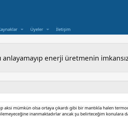
Kaynaklar
Üyeler
İletişim
ını anlayamayıp enerji üretmenin imkan
nıp aksi mümkün olsa ortaya çıkardı gibi bir mantıkla halen termo
edilemeyeceğine inanmaktadırlar ancak şu belirteceğim konulara 