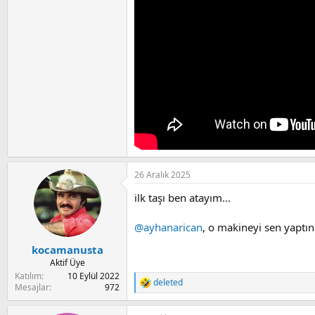
26 Aralık 2025
ilk taşı ben atayım...
@ayhanarican
, o makineyi sen yaptı
kocamanusta
Aktif Üye
Katılım
10 Eylül 2022
deleted
R
Mesajlar
972
e
a