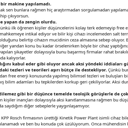
n bir makine yapılamadı.
ncak sen bunlara rağmen hiç araştırmadan sorgulamadan yapılam
hip çıkıyorsun.
 ve yapan da zengin olurdu.
ünkü ilk öğrenen kişiler düşüncelerini kolay terk edemeyip free 
 mahkemeye intikal ediyor ve bilir kişi cihazı incelemeden salt te
olduğunu belirtip cihazın mucidinin ceza almasına sebep oluyor.
 Diğer yandan konu bu kadar örselenirken böyle bir cihaz yaptığın
lan şikayetler dolayısıyla bunu başarmış firmalar rahat bırakılm
a kalıyorlar.
lığını kabul eder gibi oluyor ancak aksi yöndeki iddiaları 
ki tezleri ve teorileri aşırı bütçe ile destekliyor.
Çünkü bun
dan free enerji konusunda yapılmış bilimsel tezleri ve buluşları bi
 bilim adamları bu tepkilerden korkup geri çekiliyorlar. Aksi dur
dilemez gibi bir düşünce temelde teolojik görüşlerle de çok
 kişiler inançları dolayısıyla aksi kanıtlanmasına rağmen bu düşü
ıda saydığım diğer sebeplerle yaygınlaşamıyor.
 KPP Rosch firmasının ürettiği Kinetik Power Plant isimli cihaz b
nlanamadı ve ben bu konuda çok üzülüyorum. Onca mühendisin 