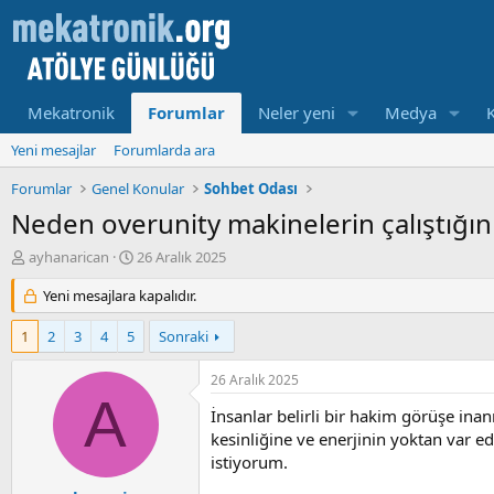
Mekatronik
Forumlar
Neler yeni
Medya
Yeni mesajlar
Forumlarda ara
Forumlar
Genel Konular
Sohbet Odası
Neden overunity makinelerin çalıştığ
K
B
ayhanarican
26 Aralık 2025
o
a
n
Yeni mesajlara kapalıdır.
ş
u
l
y
a
1
2
3
4
5
Sonraki
u
m
b
a
26 Aralık 2025
a
t
A
ş
a
İnsanlar belirli bir hakim görüşe ina
l
r
kesinliğine ve enerjinin yoktan var 
a
i
istiyorum.
t
h