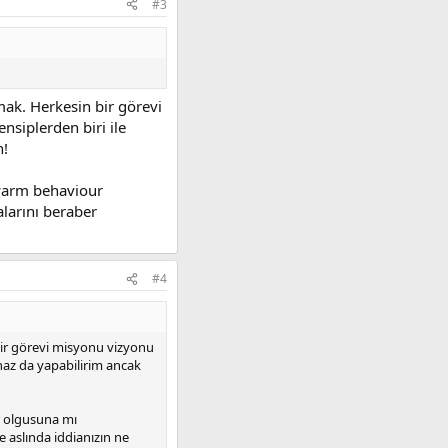
#3
ak. Herkesin bir görevi
nsiplerden biri ile
n!
Swarm behaviour
larını beraber
#4
ir görevi misyonu vizyonu
ihaz da yapabilirim ancak
r olgusuna mı
 aslında iddianızın ne