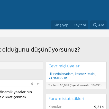
Giriş yap
Kayıt ol
Ara
sız olduğunu düşünüyorsunuz?
Çevrimiçi üyeler
Fikirleriolanadam
kesmez
Yasin.
KAZIMUGUR
#1
Toplam: 10,038 (üye: 4, misafir: 10,034)
dinamik yasalarının
da dikkat çekmek
Forum istatistikleri
Konular
9,314