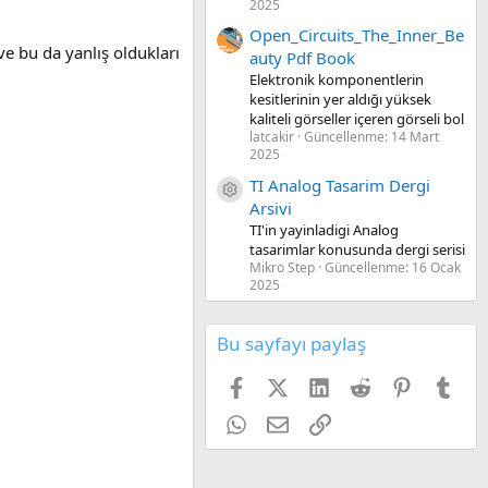
2025
Open_Circuits_The_Inner_Be
e bu da yanlış oldukları
auty Pdf Book
Elektronik komponentlerin
kesitlerinin yer aldığı yüksek
kaliteli görseller içeren görseli bol
latcakir
Güncellenme:
14 Mart
2025
TI Analog Tasarim Dergi
Kaynak ikon/amblem
Arsivi
TI'in yayinladigi Analog
tasarimlar konusunda dergi serisi
Mikro Step
Güncellenme:
16 Ocak
2025
Bu sayfayı paylaş
Facebook
X (Twitter)
LinkedIn
Reddit
Pinterest
Tum
WhatsApp
E-posta
Link