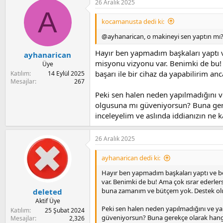
26 Aralık 2025
c
A
t
i
kocamanusta dedi ki:
o
n
@ayhanarican, o makineyi sen yaptın mı
s
:
Hayır ben yapmadım başkaları yaptı 
ayhanarican
misyonu vizyonu var. Benimki de bu! A
Üye
başarı ile bir cihaz da yapabilirim 
Katılım
14 Eylül 2025
Mesajlar
267
Peki sen halen neden yapılmadığını
olgusuna mı güveniyorsun? Buna gerek
inceleyelim ve aslında iddianızın ne 
26 Aralık 2025
ayhanarican dedi ki:
Hayır ben yapmadım başkaları yaptı ve 
var. Benimki de bu! Ama çok ısrar ederlers
buna zamanım ve bütçem yok. Destek olu
deleted
Aktif Üye
Peki sen halen neden yapılmadığını ve 
Katılım
25 Şubat 2024
güveniyorsun? Buna gerekçe olarak hangi t
Mesajlar
2,326