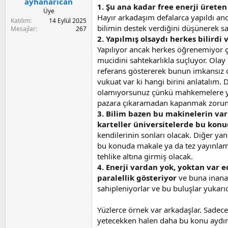
a
i
ayhanarican
1. Şu ana kadar free enerji ürete
n
Üye
Hayır arkadaşım defalarca yapıldı a
Katılım
14 Eylül 2025
bilimin destek verdiğini düşünerek sa
Mesajlar
267
2. Yapılmış olsaydı herkes bilirdi
Yapılıyor ancak herkes öğrenemiyor ç
mucidini sahtekarlıkla suçluyor. Olay
referans göstererek bunun imkansız 
vukuat var ki hangi birini anlatalım.
olamıyorsunuz çünkü mahkemelere yapı
pazara çıkaramadan kapanmak zorund
3. Bilim bazen bu makinelerin var
karteller üniversitelerde bu konuda
kendilerinin sonları olacak. Diğer yan
bu konuda makale ya da tez yayınlamış
tehlike altına girmiş olacak.
4. Enerji vardan yok, yoktan var e
paralellik gösteriyor
ve buna inanan
sahipleniyorlar ve bu buluşlar yukar
Yüzlerce örnek var arkadaşlar. Sadece
yetecekken halen daha bu konu aydı