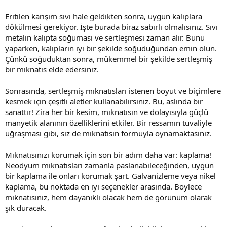
Eritilen karışım sıvı hale geldikten sonra, uygun kalıplara
dökülmesi gerekiyor. İşte burada biraz sabırlı olmalısınız. Sıvı
metalin kalıpta soğuması ve sertleşmesi zaman alır. Bunu
yaparken, kalıpların iyi bir şekilde soğuduğundan emin olun.
Çünkü soğuduktan sonra, mükemmel bir şekilde sertleşmiş
bir mıknatıs elde edersiniz.
Sonrasında, sertleşmiş mıknatısları istenen boyut ve biçimlere
kesmek için çeşitli aletler kullanabilirsiniz. Bu, aslında bir
sanattır! Zira her bir kesim, mıknatısın ve dolayısıyla güçlü
manyetik alanının özelliklerini etkiler. Bir ressamın tuvaliyle
uğraşması gibi, siz de mıknatısın formuyla oynamaktasınız.
Mıknatısınızı korumak için son bir adım daha var: kaplama!
Neodyum mıknatısları zamanla paslanabileceğinden, uygun
bir kaplama ile onları korumak şart. Galvanizleme veya nikel
kaplama, bu noktada en iyi seçenekler arasında. Böylece
mıknatısınız, hem dayanıklı olacak hem de görünüm olarak
şık duracak.