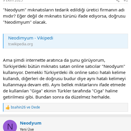
9 Ekim 2025
#2
"Neodyum" mıknatısların tedarik edildiği üretici firmanın adı
mıdır? Eğer değil de mıknatıs türünü ifade ediyorsa, doğrusu
"Neodimyum" olacak.
Neodimyum - Vikipedi
tr.wikipedia.org
Ama şimdi internette aratınca da şunu görüyorum,
Türkiye'deki bütün mıknatıs satan online satıcılar "Neodyum"
kullanıyor. Demekki Türkiye'deki ilk online satıcı hatalı kelime
kullandı, diğerleri de doğrusu budur diye aynı hatalı kelimeyi
kullanmaya devam etti. Aynı bellek miktarlarını ifade etmede
de kullanılan "Giga" ekinin Türkler tarafında "Ciga" haline
getirilmesi gibi. Bundan sonra da düzelmez herhalde.
bsahin26
ve
Dede
R
e
a
Neodyum
c
N
t
Yeni Üye