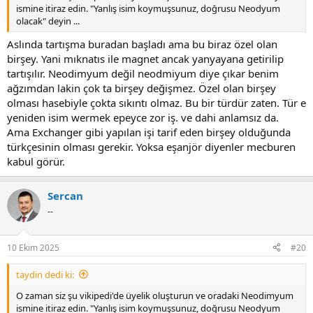
ismine itiraz edin. "Yanlış isim koymuşsunuz, doğrusu Neodyum
olacak" deyin ...
Aslında tartışma buradan başladı ama bu biraz özel olan
birşey. Yani mıknatıs ile magnet ancak yanyayana getirilip
tartışılır. Neodimyum değil neodmiyum diye çıkar benim
ağzımdan lakin çok ta birşey değişmez. Özel olan birşey
olması hasebiyle çokta sıkıntı olmaz. Bu bir türdür zaten. Tür e
yeniden isim wermek epeyce zor iş. ve dahi anlamsız da.
Ama Exchanger gibi yapılan işi tarif eden birşey olduğunda
türkçesinin olması gerekir. Yoksa eşanjör diyenler mecburen
kabul görür.
Sercan
--
10 Ekim 2025
#20
taydin dedi ki:
O zaman siz şu vikipedi'de üyelik oluşturun ve oradaki Neodimyum
ismine itiraz edin. "Yanlış isim koymuşsunuz, doğrusu Neodyum