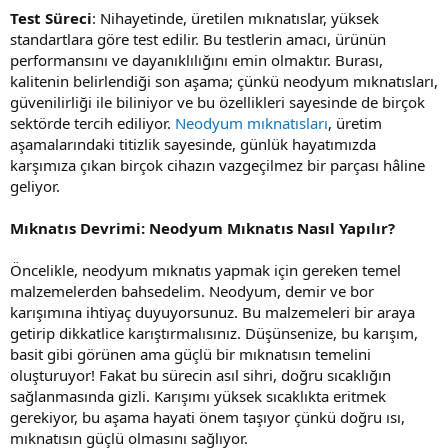
Test Süreci
: Nihayetinde, üretilen mıknatıslar, yüksek
standartlara göre test edilir. Bu testlerin amacı, ürünün
performansını ve dayanıklılığını emin olmaktır. Burası,
kalitenin belirlendiği son aşama; çünkü neodyum mıknatısları,
güvenilirliği ile biliniyor ve bu özellikleri sayesinde de birçok
sektörde tercih ediliyor.
Neodyum mıknatısları
, üretim
aşamalarındaki titizlik sayesinde, günlük hayatımızda
karşımıza çıkan birçok cihazın vazgeçilmez bir parçası hâline
geliyor.
Mıknatıs Devrimi: Neodyum Mıknatıs Nasıl Yapılır?
Öncelikle, neodyum mıknatıs yapmak için gereken temel
malzemelerden bahsedelim. Neodyum, demir ve bor
karışımına ihtiyaç duyuyorsunuz. Bu malzemeleri bir araya
getirip dikkatlice karıştırmalısınız. Düşünsenize, bu karışım,
basit gibi görünen ama güçlü bir mıknatısın temelini
oluşturuyor! Fakat bu sürecin asıl sihri, doğru sıcaklığın
sağlanmasında gizli. Karışımı yüksek sıcaklıkta eritmek
gerekiyor, bu aşama hayati önem taşıyor çünkü doğru ısı,
mıknatısın güçlü olmasını sağlıyor.