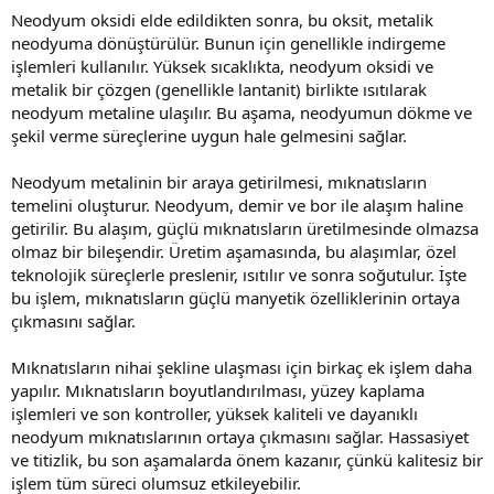
Neodyum oksidi elde edildikten sonra, bu oksit, metalik
neodyuma dönüştürülür. Bunun için genellikle indirgeme
işlemleri kullanılır. Yüksek sıcaklıkta, neodyum oksidi ve
metalik bir çözgen (genellikle lantanit) birlikte ısıtılarak
neodyum metaline ulaşılır. Bu aşama, neodyumun dökme ve
şekil verme süreçlerine uygun hale gelmesini sağlar.
Neodyum metalinin bir araya getirilmesi, mıknatısların
temelini oluşturur. Neodyum, demir ve bor ile alaşım haline
getirilir. Bu alaşım, güçlü mıknatısların üretilmesinde olmazsa
olmaz bir bileşendir. Üretim aşamasında, bu alaşımlar, özel
teknolojik süreçlerle preslenir, ısıtılır ve sonra soğutulur. İşte
bu işlem, mıknatısların güçlü manyetik özelliklerinin ortaya
çıkmasını sağlar.
Mıknatısların nihai şekline ulaşması için birkaç ek işlem daha
yapılır. Mıknatısların boyutlandırılması, yüzey kaplama
işlemleri ve son kontroller, yüksek kaliteli ve dayanıklı
neodyum mıknatıslarının ortaya çıkmasını sağlar. Hassasiyet
ve titizlik, bu son aşamalarda önem kazanır, çünkü kalitesiz bir
işlem tüm süreci olumsuz etkileyebilir.