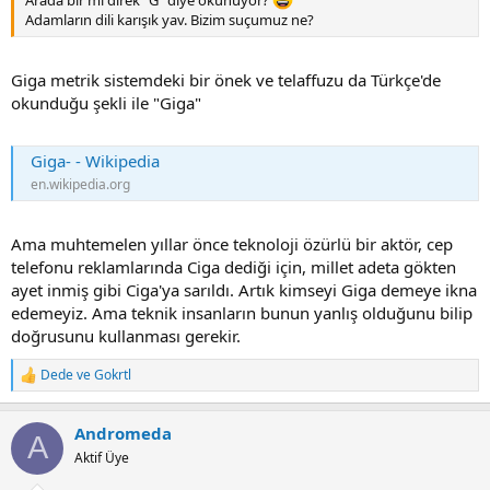
Arada bir mi direk "G" diye okunuyor?
Adamların dili karışık yav. Bizim suçumuz ne?
Giga metrik sistemdeki bir önek ve telaffuzu da Türkçe'de
okunduğu şekli ile "Giga"
Giga- - Wikipedia
en.wikipedia.org
Ama muhtemelen yıllar önce teknoloji özürlü bir aktör, cep
telefonu reklamlarında Ciga dediği için, millet adeta gökten
ayet inmiş gibi Ciga'ya sarıldı. Artık kimseyi Giga demeye ikna
edemeyiz. Ama teknik insanların bunun yanlış olduğunu bilip
doğrusunu kullanması gerekir.
Dede
ve
Gokrtl
R
e
a
Andromeda
c
A
t
Aktif Üye
i
o