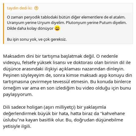
taydin dedi ki:
O zaman peryodik tablodaki bütün diğer elementlere de el atalım.
Uranyum yerine Uryum diyelim. Plutonyum yerine Putum diyelim.
Dilde daha kolay dönüyor
Bu işin sonu yok, ve çok gereksiz.
Maksadım dini bir tartışma başlatmak değil. O nedenle
videoyu, felsefe yüksek lisansı ve doktorası olan birinin dil ile
düşünce arasındaki ilişkiyi açıklaması nazarından dinleyin.
Peşinen söyleyeyim de, sonra kimse maksadı aşıp konuyu din
tartışmasına çevirmeye tevessül etmesin. Bu konuda binlerce
örneğim var ama en son izlediğim bu video olduğu için bunu
paylaşıyorum.
Dili sadece holigan (aşırı milliyetçi) bir yaklaşımla
değerlendirmek büyük bir hata, hatta biraz da "kahvehane
üslubu"na kayan basitlik olur. Bu, doğrudan düşünebilme
yetisiyle ilgili.