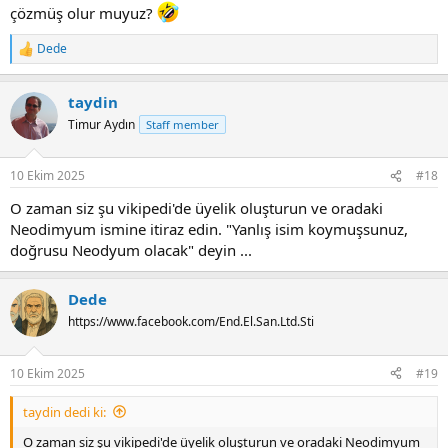
çözmüş olur muyuz?
Dede
R
e
a
taydin
c
t
Timur Aydın
Staff member
i
o
n
10 Ekim 2025
#18
s
:
O zaman siz şu vikipedi'de üyelik oluşturun ve oradaki
Neodimyum ismine itiraz edin. "Yanlış isim koymuşsunuz,
doğrusu Neodyum olacak" deyin ...
Dede
https://www.facebook.com/End.El.San.Ltd.Sti
10 Ekim 2025
#19
taydin dedi ki:
O zaman siz şu vikipedi'de üyelik oluşturun ve oradaki Neodimyum