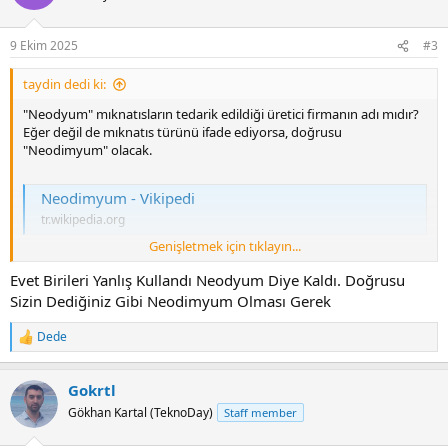
i
o
n
9 Ekim 2025
#3
s
:
taydin dedi ki:
"Neodyum" mıknatısların tedarik edildiği üretici firmanın adı mıdır?
Eğer değil de mıknatıs türünü ifade ediyorsa, doğrusu
"Neodimyum" olacak.
Neodimyum - Vikipedi
tr.wikipedia.org
Genişletmek için tıklayın...
Ama şimdi internette aratınca da şunu görüyorum, Türkiye'deki
Evet Birileri Yanlış Kullandı Neodyum Diye Kaldı. Doğrusu
bütün mıknatıs satan online satıcılar "Neodyum" kullanıyor.
Sizin Dediğiniz Gibi Neodimyum Olması Gerek
Demekki Türkiye'deki ilk online satıcı hatalı kelime kullandı, diğerleri
de doğrusu budur diye aynı hatalı kelimeyi kullanmaya devam etti.
Dede
Aynı bellek miktarlarını ifade etmede de kullanılan "Giga" ekinin
R
Türkler tarafında "Ciga" haline getirilmesi gibi. Bundan sonra da
e
a
düzelmez herhalde.
Gokrtl
c
t
Gökhan Kartal (TeknoDay)
Staff member
i
o