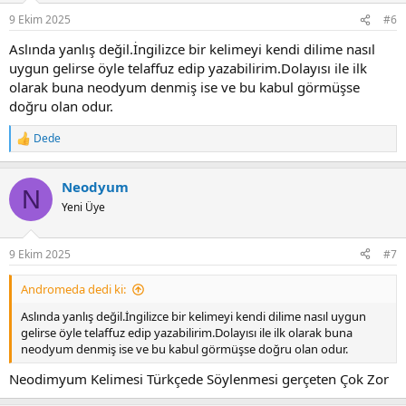
n
9 Ekim 2025
#6
s
:
Aslında yanlış değil.İngilizce bir kelimeyi kendi dilime nasıl
uygun gelirse öyle telaffuz edip yazabilirim.Dolayısı ile ilk
olarak buna neodyum denmiş ise ve bu kabul görmüşse
doğru olan odur.
Dede
R
e
a
Neodyum
c
N
t
Yeni Üye
i
o
n
9 Ekim 2025
#7
s
:
Andromeda dedi ki:
Aslında yanlış değil.İngilizce bir kelimeyi kendi dilime nasıl uygun
gelirse öyle telaffuz edip yazabilirim.Dolayısı ile ilk olarak buna
neodyum denmiş ise ve bu kabul görmüşse doğru olan odur.
Neodimyum Kelimesi Türkçede Söylenmesi gerçeten Çok Zor