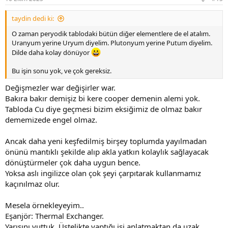
taydin dedi ki:
O zaman peryodik tablodaki bütün diğer elementlere de el atalım.
Uranyum yerine Uryum diyelim. Plutonyum yerine Putum diyelim.
Dilde daha kolay dönüyor
Bu işin sonu yok, ve çok gereksiz.
Değişmezler war değişirler war.
Bakıra bakır demişiz bi kere cooper demenin alemi yok.
Tabloda Cu diye geçmesi bizim eksiğimiz de olmaz bakır
dememizede engel olmaz.
Ancak daha yeni keşfedilmiş birşey toplumda yayılmadan
önünü mantıklı şekilde alıp akla yatkın kolaylık sağlayacak
dönüştürmeler çok daha uygun bence.
Yoksa aslı ingilizce olan çok şeyi çarpıtarak kullanmamız
kaçınılmaz olur.
Mesela örnekleyeyim..
Eşanjör: Thermal Exchanger.
Yarısını yuttuk. Üstelikte yaptığı işi anlatmaktan da uzak.