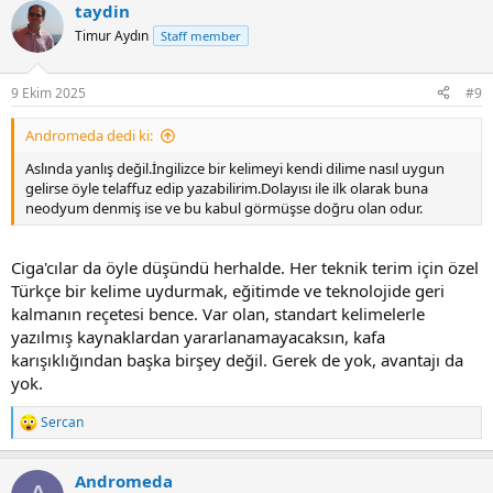
taydin
c
t
Timur Aydın
Staff member
i
o
n
9 Ekim 2025
#9
s
:
Andromeda dedi ki:
Aslında yanlış değil.İngilizce bir kelimeyi kendi dilime nasıl uygun
gelirse öyle telaffuz edip yazabilirim.Dolayısı ile ilk olarak buna
neodyum denmiş ise ve bu kabul görmüşse doğru olan odur.
Ciga'cılar da öyle düşündü herhalde. Her teknik terim için özel
Türkçe bir kelime uydurmak, eğitimde ve teknolojide geri
kalmanın reçetesi bence. Var olan, standart kelimelerle
yazılmış kaynaklardan yararlanamayacaksın, kafa
karışıklığından başka birşey değil. Gerek de yok, avantajı da
yok.
Sercan
R
e
a
Andromeda
c