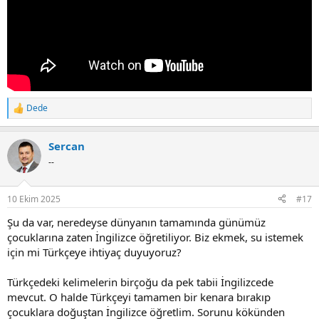
Dede
R
e
a
Sercan
c
t
--
i
o
n
10 Ekim 2025
#17
s
:
Şu da var, neredeyse dünyanın tamamında günümüz
çocuklarına zaten İngilizce öğretiliyor. Biz ekmek, su istemek
için mi Türkçeye ihtiyaç duyuyoruz?
Türkçedeki kelimelerin birçoğu da pek tabii İngilizcede
mevcut. O halde Türkçeyi tamamen bir kenara bırakıp
çocuklara doğuştan İngilizce öğretlim. Sorunu kökünden