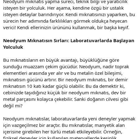
Neodyum mıknatıs yapma süreci, teknik bilgi ve yaratıcılık
isteyen bir yolculuk. Her aşama, kendine özgü bir ustalık
isteyen detaylar barındırıyor. Kendi mıknatısınızı yaparken, bu
sürecin her adımında farklılıkları görmek oldukça heyecan
verici! Kendi ellerinizin ürününü kullanmak, bir başka keyif.
Neodyum Mıknatısın Sırları: Laboratuvarlarda Başlayan
Yolculuk
Bu mıknatısların en büyük avantajı, büyüklüğüne göre
sunduğu muazzam çekim gücüdür. Neodyum, nadir toprak
elementleri arasında yer alır ve bu metalin özel bileşimi,
mıknatısın gücünü artırır. Bir neodyum mıknatıs, bir demir
mıknatısın 10 katı kadar güçlü olabilir. Bu da demektir ki,
cebinizde taşıdığınız küçük bir neodyum mıknatıs, dev bir
metal parçasını kolayca çekebilir. Sanki doğanın cilvesi gibi
değil mi?
Neodyum mıknatıslar, laboratuvarlarda yeni deneyler yapmak
için vazgeçilmez bir araçtır. Bu mıknatıslar, manyetik alan
içerisine girebilen her türlü metali etkileyebilir. Örneğin,
fiziksel deneyler için kullanılan materyallerde kesinlik