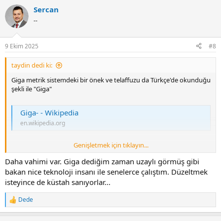
Sercan
--
9 Ekim 2025
#8
taydin dedi ki:
Giga metrik sistemdeki bir önek ve telaffuzu da Türkçe'de okunduğu
şekli ile "Giga"
Giga- - Wikipedia
en.wikipedia.org
Genişletmek için tıklayın...
Ama muhtemelen yıllar önce teknoloji özürlü bir aktör, cep telefonu
reklamlarında Ciga dediği için, millet adeta gökten ayet inmiş gibi
Daha vahimi var. Giga dediğim zaman uzaylı görmüş gibi
Ciga'ya sarıldı. Artık kimseyi Giga demeye ikna edemeyiz. Ama
bakan nice teknoloji insanı ile senelerce çalıştım. Düzeltmek
teknik insanların bunun yanlış olduğunu bilip doğrusunu
isteyince de küstah sanıyorlar...
kullanması gerekir.
Dede
R
e
a