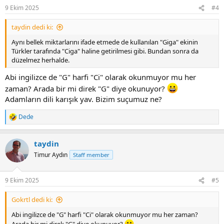
n
9 Ekim 2025
#4
s
:
taydin dedi ki:
Aynı bellek miktarlarını ifade etmede de kullanılan "Giga" ekinin
Türkler tarafında "Ciga" haline getirilmesi gibi. Bundan sonra da
düzelmez herhalde.
Abi ingilizce de "G" harfi "Ci" olarak okunmuyor mu her
zaman? Arada bir mi direk "G" diye okunuyor?
Adamların dili karışık yav. Bizim suçumuz ne?
Dede
R
e
a
taydin
c
t
Timur Aydın
Staff member
i
o
n
9 Ekim 2025
#5
s
:
Gokrtl dedi ki:
Abi ingilizce de "G" harfi "Ci" olarak okunmuyor mu her zaman?