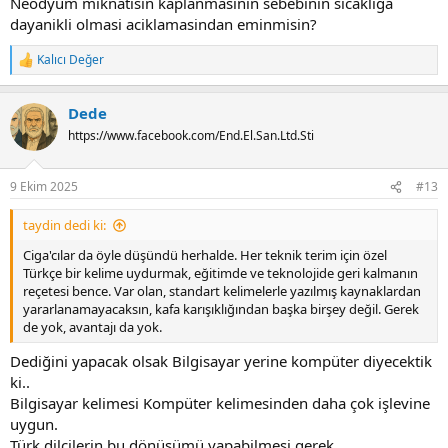
Neodyum miknatisin kaplanmasinin sebebinin sicakliga
dayanikli olmasi aciklamasindan eminmisin?
Kalıcı Değer
R
e
a
Dede
c
t
https://www.facebook.com/End.El.San.Ltd.Sti
i
o
n
9 Ekim 2025
#13
s
:
taydin dedi ki:
Ciga'cılar da öyle düşündü herhalde. Her teknik terim için özel
Türkçe bir kelime uydurmak, eğitimde ve teknolojide geri kalmanın
reçetesi bence. Var olan, standart kelimelerle yazılmış kaynaklardan
yararlanamayacaksın, kafa karışıklığından başka birşey değil. Gerek
de yok, avantajı da yok.
Dediğini yapacak olsak Bilgisayar yerine kompüter diyecektik
ki..
Bilgisayar kelimesi Kompüter kelimesinden daha çok işlevine
uygun.
Türk dilcilerin bu dönüşümü yapabilmesi gerek.