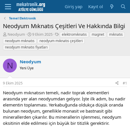
Giriş yap
Kayıt ol
Temel Elektronik
Neodyum Mıknatıs Çeşitleri Ve Hakkında Bilgi
K
B
E
Neodyum
9 Ekim 2025
elektromıknatıs
magnet
mıknatıs
o
a
t
neodyum mıknatıs
neodyum mıknatıs çeşitleri
n
ş
i
neodyum mıknatıs fiyatları
u
l
k
y
a
e
u
m
t
Neodyum
N
b
a
l
Yeni Üye
a
t
e
ş
a
r
l
r
9 Ekim 2025
#1
a
i
t
h
Neodyum mıknatısın temeli, nadir toprak elementleri
a
i
arasında yer alan neodyumdan geliyor. İşte ilk adım, bu nadir
n
elementin toplanması. Yerkabuğunda oldukça düşük oranda
bulunan neodyum, genellikle monasit ve bastnasit gibi
minerallerden çıkarılır. Bu minerallerin işlenmesi, neodyum
oksitinin elde edilmesi için büyük bir titizlik gerektirir.