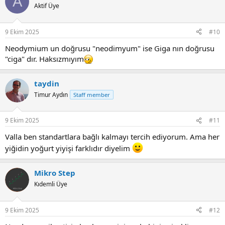
A
t
Aktif Üye
i
o
n
9 Ekim 2025
#10
s
:
Neodymium un doğrusu "neodimyum" ise Giga nın doğrusu
"ciga" dır. Haksızmıyım
taydin
Timur Aydın
Staff member
9 Ekim 2025
#11
Valla ben standartlara bağlı kalmayı tercih ediyorum. Ama her
yiğidin yoğurt yiyişi farklıdır diyelim
Mikro Step
Kıdemli Üye
9 Ekim 2025
#12