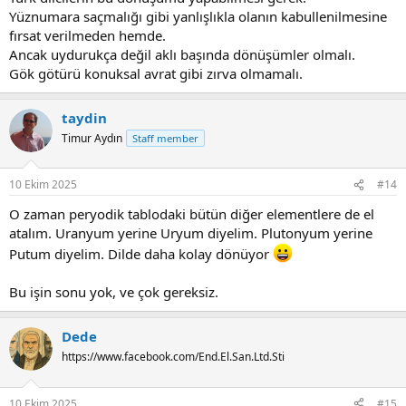
Yüznumara saçmalığı gibi yanlışlıkla olanın kabullenilmesine
fırsat verilmeden hemde.
Ancak uydurukça değil aklı başında dönüşümler olmalı.
Gök götürü konuksal avrat gibi zırva olmamalı.
taydin
Timur Aydın
Staff member
10 Ekim 2025
#14
O zaman peryodik tablodaki bütün diğer elementlere de el
atalım. Uranyum yerine Uryum diyelim. Plutonyum yerine
Putum diyelim. Dilde daha kolay dönüyor
Bu işin sonu yok, ve çok gereksiz.
Dede
https://www.facebook.com/End.El.San.Ltd.Sti
10 Ekim 2025
#15