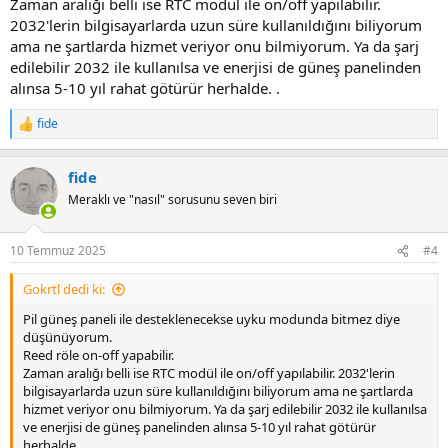
Zaman aralığı belli ise RTC modül ile on/off yapılabilir.
2032'lerin bilgisayarlarda uzun süre kullanıldığını biliyorum
ama ne şartlarda hizmet veriyor onu bilmiyorum. Ya da şarj
edilebilir 2032 ile kullanılsa ve enerjisi de güneş panelinden
alınsa 5-10 yıl rahat götürür herhalde. .
fide
R
e
a
fide
c
t
Meraklı ve "nasıl" sorusunu seven biri
i
o
n
10 Temmuz 2025
#4
s
:
Gokrtl dedi ki:
Pil güneş paneli ile desteklenecekse uyku modunda bitmez diye
düşünüyorum.
Reed röle on-off yapabilir.
Zaman aralığı belli ise RTC modül ile on/off yapılabilir. 2032'lerin
bilgisayarlarda uzun süre kullanıldığını biliyorum ama ne şartlarda
hizmet veriyor onu bilmiyorum. Ya da şarj edilebilir 2032 ile kullanılsa
ve enerjisi de güneş panelinden alınsa 5-10 yıl rahat götürür
herhalde. .