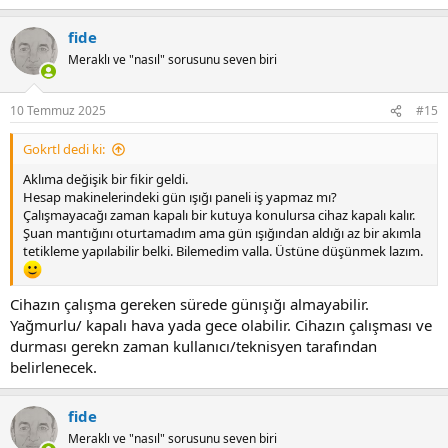
e
a
fide
c
t
Meraklı ve "nasıl" sorusunu seven biri
i
o
n
10 Temmuz 2025
#15
s
:
Gokrtl dedi ki:
Aklıma değişik bir fikir geldi.
Hesap makinelerindeki gün ışığı paneli iş yapmaz mı?
Çalışmayacağı zaman kapalı bir kutuya konulursa cihaz kapalı kalır.
Şuan mantığını oturtamadım ama gün ışığından aldığı az bir akımla
tetikleme yapılabilir belki. Bilemedim valla. Üstüne düşünmek lazım.
Cihazın çalışma gereken sürede günışığı almayabilir.
Yağmurlu/ kapalı hava yada gece olabilir. Cihazın çalışması ve
durması gerekn zaman kullanıcı/teknisyen tarafından
belirlenecek.
fide
Meraklı ve "nasıl" sorusunu seven biri