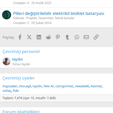
Cevaplar
4
20 Aralık 2025
Pilleri değiştirilebilir elektrikli bisiklet bataryası
Sokisati
Projeler, Tasarımlar, Teknik konular
Cevaplar
5
29 Şubat 2024
Facebook
X (Twitter)
LinkedIn
Reddit
Pinterest
Tumblr
WhatsApp
E-posta
Link
Paylaş:
Çevrimiçi personel
taydin
Timur Aydın
Çevrimiçi üyeler
mgozalan
ckocagil
taydin
Nev-Ar
czorgormez
newala06
kesmez
sütlaç
fide
Toplam: 7,478 (üye: 10, misafir: 7,468)
Forum istatistikleri