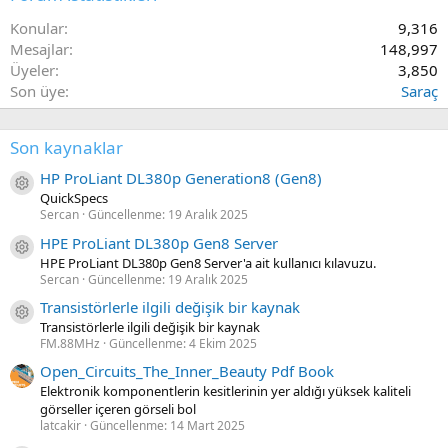
Konular
9,316
Mesajlar
148,997
Üyeler
3,850
Son üye
Saraç
Son kaynaklar
HP ProLiant DL380p Generation8 (Gen8)
Kaynak ikon/amblem
QuickSpecs
Sercan
Güncellenme:
19 Aralık 2025
HPE ProLiant DL380p Gen8 Server
Kaynak ikon/amblem
HPE ProLiant DL380p Gen8 Server'a ait kullanıcı kılavuzu.
Sercan
Güncellenme:
19 Aralık 2025
Transistörlerle ilgili değişik bir kaynak
Kaynak ikon/amblem
Transistörlerle ilgili değişik bir kaynak
FM.88MHz
Güncellenme:
4 Ekim 2025
Open_Circuits_The_Inner_Beauty Pdf Book
Elektronik komponentlerin kesitlerinin yer aldığı yüksek kaliteli
görseller içeren görseli bol
latcakir
Güncellenme:
14 Mart 2025