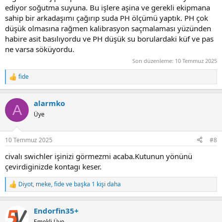
ediyor soğutma suyuna. Bu işlere aşina ve gerekli ekipmana
sahip bir arkadaşımı çağırıp suda PH ölçümü yaptık. PH çok
düşük olmasına rağmen kalibrasyon saçmalaması yüzünden
habire asit basılıyordu ve PH düşük su borulardaki küf ve pas
ne varsa söküyordu.
Son düzenleme:
10 Temmuz 2025
fide
R
e
a
alarmko
c
A
t
Üye
i
o
n
10 Temmuz 2025
#8
s
:
civalı swichler işinizi görmezmi acaba.Kutunun yönünü
çevirdiginizde kontagı keser.
Diyot
,
meke
,
fide
ve başka 1 kişi daha
R
e
a
Endorfin35+
c
t
Emekli Üye