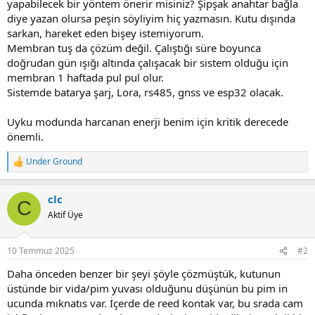
yapabilecek bir yöntem önerir misiniz? Şipşak anahtar bağla
diye yazan olursa peşin söyliyim hiç yazmasın. Kutu dışında
sarkan, hareket eden bişey istemiyorum.
Membran tuş da çözüm değil. Çalıştığı süre boyunca
doğrudan gün ışığı altında çalışacak bir sistem olduğu için
membran 1 haftada pul pul olur.
Sistemde batarya şarj, Lora, rs485, gnss ve esp32 olacak.
Uyku modunda harcanan enerji benim için kritik derecede
önemli.
Under Ground
R
e
a
clc
c
C
t
Aktif Üye
i
o
n
10 Temmuz 2025
#2
s
:
Daha önceden benzer bir şeyi şöyle çözmüştük, kutunun
üstünde bir vida/pim yuvası olduğunu düşünün bu pim in
ucunda mıknatıs var. İçerde de reed kontak var, bu srada cam