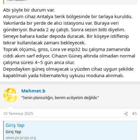
Abi şöyle bir durum var.
Atıyorum cihaz Antalya Serik bölgesinde bir tarlaya kuruldu.
Yakınlarda bir yerde de alıcı istasyonu var. Buraya veri
gönderiyor. Burada 2 ay çalıştı. Sonra sezon bitti diyelim.
Seneye bahara kadar depoda duracak. Bir köşeye istiflenip
tekrar kullanılacak zamanı bekleyecek.
Toprak ölçümü, gnss, Lora ve esp32 bu çalışma zamanında
ciddi akım sarf ediyor. Cihazın Güneş altında olmadan normal
çalışma süresi 4~5 gün anca olur.
Depodayken güneş olmayacak u yüzden cihaz uygun şekilde
kapatılmalı yada hibernate/kış uykusu moduna alınmalı.
Mehmet.b
"Senin plansızlığın, benim aciliyetim değildir."
10 Temmuz 2025
#5
Giriş Yap
Giriş Yap
www.picproje.org