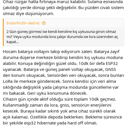
Cihaz rüzgar hatta fırtınaya maruz kalabilir. Sulama esnasında
çakıldığı yerde dönüp şekli değişebilir. Bu yüzden civalı sistem
olmaz diye düşünüyorum.
Endorfin35+ dedi ki:
2 Gün güneş görmez ise kendi kendine kış uykusuna girsin olmaz
mı? Veya uyku modunda lora çalışır durumda ise lora üzerinden aç
kapat...
Hocam batarya voltajını takip ediyorum zaten. Batarya zayıf
duruma düşerse merkeze bildirip kendini kış uykusu moduna
alabilir. Konuya değindiğin güzel oldu. 10dk bir defa ESP32
uyanacak. Batarya ve güneş paneli voltajı okuyacak, GNSS
den konum okuyacak, Sensörden veri okuyacak, sonra bunları
LoRa ile merkeze gönderecek. Sonra kendisi için veri alma
sıklığında değişiklik yada çalışma modunda güncelleme var
mı bakacak. Geri uyku konumuna dönecek.
Cihazın gün içinde aktif olduğu süre toplam 10dk geçmez.
Kullanmadığı zaman da lora, gnss, sensörün enerjilerini
kesecek. Buraya kadar sıkıntı yok ama cihaz sürekli olarak
açık kalamaz. Özellikle depoda beklerken. Bekleme süresince
bir şekilde esp32 hibernate yada hard off olmalı.