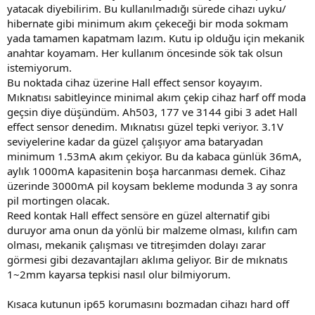
yatacak diyebilirim. Bu kullanılmadığı sürede cihazı uyku/
hibernate gibi minimum akım çekeceği bir moda sokmam
yada tamamen kapatmam lazım. Kutu ip olduğu için mekanik
anahtar koyamam. Her kullanım öncesinde sök tak olsun
istemiyorum.
Bu noktada cihaz üzerine Hall effect sensor koyayım.
Mıknatısı sabitleyince minimal akım çekip cihaz harf off moda
geçsin diye düşündüm. Ah503, 177 ve 3144 gibi 3 adet Hall
effect sensor denedim. Mıknatısı güzel tepki veriyor. 3.1V
seviyelerine kadar da güzel çalışıyor ama bataryadan
minimum 1.53mA akım çekiyor. Bu da kabaca günlük 36mA,
aylık 1000mA kapasitenin boşa harcanması demek. Cihaz
üzerinde 3000mA pil koysam bekleme modunda 3 ay sonra
pil mortingen olacak.
Reed kontak Hall effect sensöre en güzel alternatif gibi
duruyor ama onun da yönlü bir malzeme olması, kılıfın cam
olması, mekanik çalışması ve titreşimden dolayı zarar
görmesi gibi dezavantajları aklıma geliyor. Bir de mıknatıs
1~2mm kayarsa tepkisi nasıl olur bilmiyorum.
Kısaca kutunun ip65 korumasını bozmadan cihazı hard off