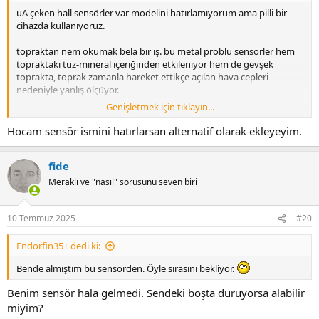
uA çeken hall sensörler var modelini hatırlamıyorum ama pilli bir
cihazda kullanıyoruz.
topraktan nem okumak bela bir iş. bu metal problu sensorler hem
topraktaki tuz-mineral içeriğinden etkileniyor hem de gevşek
toprakta, toprak zamanla hareket ettikçe açılan hava cepleri
nedeniyle yanlış ölçüyor.
Genişletmek için tıklayın...
gevşek topraktan gene etkilenir ama kapasitif sensörler daha stabil.
Hocam sensör ismini hatırlarsan alternatif olarak ekleyeyim.
fide
Meraklı ve "nasıl" sorusunu seven biri
10 Temmuz 2025
#20
Endorfin35+ dedi ki:
Bende almıştım bu sensörden. Öyle sırasını bekliyor.
Benim sensör hala gelmedi. Sendeki boşta duruyorsa alabilir
miyim?