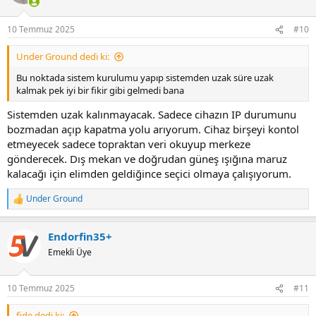
i
o
n
10 Temmuz 2025
#10
s
:
Under Ground dedi ki:
Bu noktada sistem kurulumu yapıp sistemden uzak süre uzak
kalmak pek iyi bir fikir gibi gelmedi bana
Sistemden uzak kalınmayacak. Sadece cihazın IP durumunu
bozmadan açıp kapatma yolu arıyorum. Cihaz birşeyi kontol
etmeyecek sadece topraktan veri okuyup merkeze
gönderecek. Dış mekan ve doğrudan güneş ışığına maruz
kalacağı için elimden geldiğince seçici olmaya çalışıyorum.
Under Ground
R
e
a
Endorfin35+
c
t
Emekli Üye
i
o
n
10 Temmuz 2025
#11
s
:
fide dedi ki: