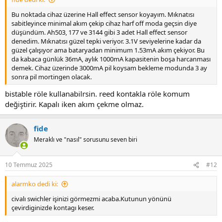
Bu noktada cihaz üzerine Hall effect sensor koyayım. Mıknatısı
sabitleyince minimal akım çekip cihaz harf off moda geçsin diye
düşündüm. Ah503, 177 ve 3144 gibi 3 adet Hall effect sensor
denedim. Mıknatısı güzel tepki veriyor. 3.1V seviyelerine kadar da
güzel çalışıyor ama bataryadan minimum 1.53mA akım çekiyor. Bu
da kabaca günlük 36mA, aylık 1000mA kapasitenin boşa harcanması
demek. Cihaz üzerinde 3000mA pil koysam bekleme modunda 3 ay
sonra pil mortingen olacak.
bistable röle kullanabilrsin. reed kontakla röle komum
değiştirir. Kapalı iken akım çekme olmaz.
fide
Meraklı ve "nasıl" sorusunu seven biri
10 Temmuz 2025
#12
alarmko dedi ki:
civalı swichler işinizi görmezmi acaba.Kutunun yönünü
çevirdiginizde kontagı keser.