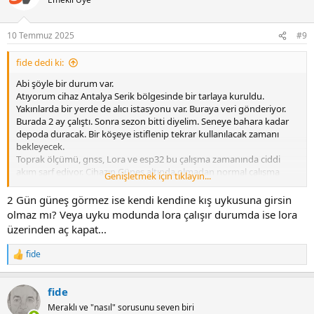
i
o
n
10 Temmuz 2025
#9
s
:
fide dedi ki:
Abi şöyle bir durum var.
Atıyorum cihaz Antalya Serik bölgesinde bir tarlaya kuruldu.
Yakınlarda bir yerde de alıcı istasyonu var. Buraya veri gönderiyor.
Burada 2 ay çalıştı. Sonra sezon bitti diyelim. Seneye bahara kadar
depoda duracak. Bir köşeye istiflenip tekrar kullanılacak zamanı
bekleyecek.
Toprak ölçümü, gnss, Lora ve esp32 bu çalışma zamanında ciddi
akım sarf ediyor. Cihazın Güneş altında olmadan normal çalışma
Genişletmek için tıklayın...
süresi 4~5 gün anca olur.
Depodayken güneş olmayacak u yüzden cihaz uygun şekilde
2 Gün güneş görmez ise kendi kendine kış uykusuna girsin
kapatılmalı yada hibernate/kış uykusu moduna alınmalı.
olmaz mı? Veya uyku modunda lora çalışır durumda ise lora
üzerinden aç kapat...
fide
R
e
a
fide
c
t
Meraklı ve "nasıl" sorusunu seven biri