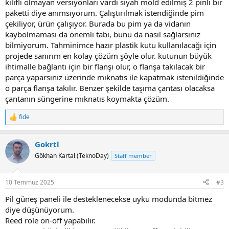
kılıflı olmayan versiyonları vardı siyah mold edilmiş 2 pinli bir
paketti diye anımsıyorum. Çalıştırılmak istendiğinde pim
çekiliyor, ürün çalışıyor. Burada bu pim ya da vidanın
kaybolmaması da önemli tabi, bunu da nasıl sağlarsınız
bilmiyorum. Tahminimce hazır plastik kutu kullanılacağı için
projede sanırım en kolay çözüm şöyle olur. kutunun büyük
ihtimalle bağlantı için bir flanşı olur, o flanşa takılacak bir
parça yaparsınız üzerinde mıknatıs ile kapatmak istenildiğinde
o parça flanşa takılır. Benzer şekilde taşıma çantası olacaksa
çantanın süngerine mıknatıs koymakta çözüm.
fide
R
e
a
Gokrtl
c
t
Gökhan Kartal (TeknoDay)
Staff member
i
o
n
10 Temmuz 2025
#3
s
:
Pil güneş paneli ile desteklenecekse uyku modunda bitmez
diye düşünüyorum.
Reed röle on-off yapabilir.