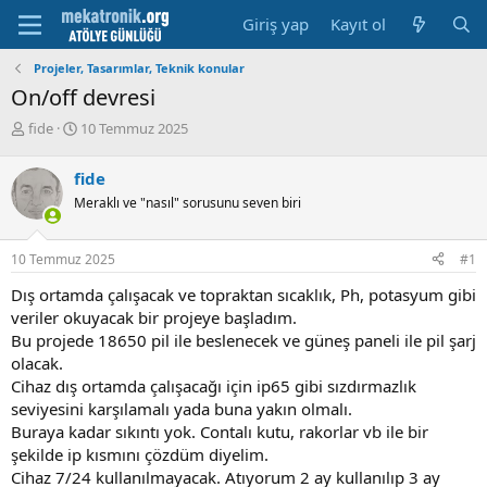
Giriş yap
Kayıt ol
Projeler, Tasarımlar, Teknik konular
On/off devresi
K
B
fide
10 Temmuz 2025
o
a
n
ş
fide
u
l
Meraklı ve "nasıl" sorusunu seven biri
y
a
u
m
b
a
10 Temmuz 2025
#1
a
t
ş
a
Dış ortamda çalışacak ve topraktan sıcaklık, Ph, potasyum gibi
l
r
veriler okuyacak bir projeye başladım.
a
i
Bu projede 18650 pil ile beslenecek ve güneş paneli ile pil şarj
t
h
olacak.
a
i
n
Cihaz dış ortamda çalışacağı için ip65 gibi sızdırmazlık
seviyesini karşılamalı yada buna yakın olmalı.
Buraya kadar sıkıntı yok. Contalı kutu, rakorlar vb ile bir
şekilde ip kısmını çözdüm diyelim.
Cihaz 7/24 kullanılmayacak. Atıyorum 2 ay kullanılıp 3 ay