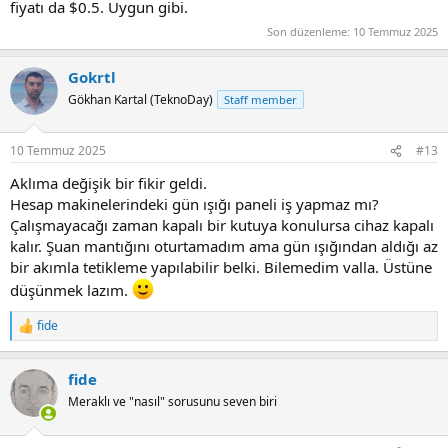
fiyatı da $0.5. Uygun gibi.
Son düzenleme:
10 Temmuz 2025
Gokrtl
Gökhan Kartal (TeknoDay)
Staff member
10 Temmuz 2025
#13
Aklıma değişik bir fikir geldi.
Hesap makinelerindeki gün ışığı paneli iş yapmaz mı?
Çalışmayacağı zaman kapalı bir kutuya konulursa cihaz kapalı
kalır. Şuan mantığını oturtamadım ama gün ışığından aldığı az
bir akımla tetikleme yapılabilir belki. Bilemedim valla. Üstüne
düşünmek lazım.
fide
R
e
a
fide
c
t
Meraklı ve "nasıl" sorusunu seven biri
i
o
n