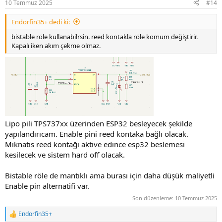
10 Temmuz 2025
#14
s
:
Endorfin35+ dedi ki:
bistable röle kullanabilrsin. reed kontakla röle komum değiştirir.
Kapalı iken akım çekme olmaz.
Lipo pili TPS737xx üzerinden ESP32 besleyecek şekilde
yapılandırıcam. Enable pini reed kontaka bağlı olacak.
Mıknatıs reed kontağı aktive edince esp32 beslemesi
kesilecek ve sistem hard off olacak.
Bistable röle de mantıklı ama burası için daha düşük maliyetli
Enable pin alternatifi var.
Son düzenleme:
10 Temmuz 2025
Endorfin35+
R