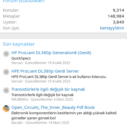
Forum istatistikleri
Konular
9,314
Mesajlar
148,984
Üyeler
3,849
Son üye
bertayyldrm
Son kaynaklar
HP ProLiant DL380p Generation8 (Gen8)
Kaynak ikon/amblem
QuickSpecs
Sercan
Güncellenme:
19 Aralık 2025
HPE ProLiant DL380p Gen8 Server
Kaynak ikon/amblem
HPE ProLiant DL380p Gen8 Server'a ait kullanıcı kılavuzu.
Sercan
Güncellenme:
19 Aralık 2025
Transistörlerle ilgili değişik bir kaynak
Kaynak ikon/amblem
Transistörlerle ilgili değişik bir kaynak
FM.88MHz
Güncellenme:
4 Ekim 2025
Open_Circuits_The_Inner_Beauty Pdf Book
Elektronik komponentlerin kesitlerinin yer aldığı yüksek kaliteli
görseller içeren görseli bol
latcakir
Güncellenme:
14 Mart 2025