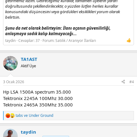
getirmemiz lazım. Getireceğimiz kurallar, tamamen üyelerin yararı
doğrultusunda şekillendirilecektir, o yüzden lütfen herkes kurallar
konusundaki düşüncesini veya gördükleri eksiklikleri yorum olarak
belirtsin.
Şunu da net olarak belirteyim: İlanı açanın güvenilirliği,
anlaşmaya sadık kalıp kalmayacağı...
taydin
Cevaplar: 37
Forum:
Satılık / Aranıyor İlanları
TA1AST
Aktif Üye
3 Ocak 2026
#4
Hp LSA 1500A spectrum 35.000
Tektronix 2245A 100Mhz 30.000
Tektronix 2465A 350Mhz 35.000
tabs
ve
Under Ground
R
e
a
taydin
c
t