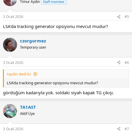
Timur Aydın
Staff member
i
o
n
3 Ocak 2026
#5
s
:
LSA'da tracking generator opsiyonu mevcut mudur?
czorgormez
Temporary user
3 Ocak 2026
#6
taydin dedi ki:
LSA'da tracking generator opsiyonu mevcut mudur?
gördüğüm kadarıyla yok. soldaki siyah kapak TG çıkışı.
TA1AST
Aktif Üye
3 Ocak 2026
#7