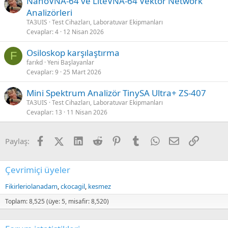
NanoVNA-64 ve LiteVNA-64 Vektör Network
Analizörleri
TA3UIS
Test Cihazları, Laboratuvar Ekipmanları
Cevaplar
4
12 Nisan 2026
Osiloskop karşılaştırma
F
farıkd
Yeni Başlayanlar
Cevaplar
9
25 Mart 2026
Mini Spektrum Analizör TinySA Ultra+ ZS-407
TA3UIS
Test Cihazları, Laboratuvar Ekipmanları
Cevaplar
13
11 Nisan 2026
Facebook
X (Twitter)
LinkedIn
Reddit
Pinterest
Tumblr
WhatsApp
E-posta
Link
Paylaş:
Çevrimiçi üyeler
Fikirleriolanadam
ckocagil
kesmez
Toplam: 8,525 (üye: 5, misafir: 8,520)