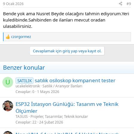
9 Ocak 2026
#9
Bende yok ama Nusret Beyde olacağını tahmin ediyorum.Yeri
kuledibinde.Sahibinden de ilanları mevcut oradan
ulasabilirsiniz.
czorgormez
R
e
a
Cevaplamak için giriş yap veya kayıt ol.
c
t
i
Benzer konular
o
n
s
satılık osiloskop kompanent tester
SATILIK
U
:
ucakelektronik
Satılık / Aranıyor İlanları
Cevaplar
0
1 Mayıs 2026
ESP32 İstasyon Günlüğü: Tasarım ve Teknik
Ölçümler
TA3UIS
Projeler, Tasarımlar, Teknik konular
Cevaplar
22
24 Şubat 2026