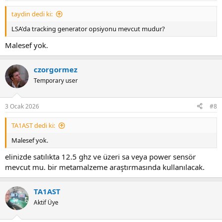
taydin dedi ki:
LSA'da tracking generator opsiyonu mevcut mudur?
Malesef yok.
czorgormez
Temporary user
3 Ocak 2026
#8
TA1AST dedi ki:
Malesef yok.
elinizde satılıkta 12.5 ghz ve üzeri sa veya power sensör
mevcut mu. bir metamalzeme araştırmasında kullanılacak.
TA1AST
Aktif Üye