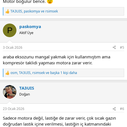
Motor boğulur bence.
TA3UIS
,
paskomya
ve
rsimsek
R
e
a
paskomya
c
P
t
Aktif Üye
i
o
n
3 Ocak 2026
#5
s
:
araba eksozunu mangal yakmak için kullanmıştım ama
kompresör taklidi yapması motora zarar verir.
osm
,
TA3UIS
,
rsimsek
ve başka 1 kişi daha
R
e
a
TA3UIS
c
t
Doğan
i
o
n
23 Ocak 2026
#6
s
:
Sadece motora değil, lastiğe de zarar verir, çok sıcak gazın
doğrudan lastik içine verilmesi, lastiğin iç katmanındaki