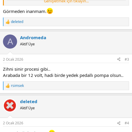
Genişletmek için tıklayın...
Görmeden inanmam.
deleted
R
e
a
Videoda egzasa pul koyma kafama yatmasa da egzos cikisini bir
Andromeda
c
A
sekilde kullanmak kafama yatti.
t
Aktif Üye
i
o
n
2 Ocak 2026
#3
s
:
Zihni sinir procesi gibi..
Arabada bir 12 volt, hadi birde yedek pedallı pompa olsun..
rsimsek
R
e
a
deleted
c
t
Aktif Üye
i
o
n
2 Ocak 2026
#4
s
: