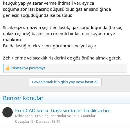
kauçuk yapıya zarar verme ihtimali var, ayrıca
soğuma sonrası basınç düşüşü olur, gazlar ısındığında
genleşir, soğuduğunda ise büzülür.
Sıcak egzoz gazıyla şişirilen lastik, gaz soğuduğunda (birkaç
dakika içinde) basıncının önemli bir kısmını kaybetmeye
mahkum.
Bu da lastiğin tekrar inik görünmesine yol açar.
Zehirlenme ve sıcaklık risklerini de göz önüne almak gerek.
rsimsek
ve
paskomya
R
e
a
Cevaplamak için giriş yap veya kayıt ol.
c
t
i
Benzer konular
o
n
s
FreeCAD kursu havasinda bir baslik actim.
:
Mikro Step
Projeler, Tasarımlar ve Teknik Konular
Cevaplar
9
Dün saat 13:49