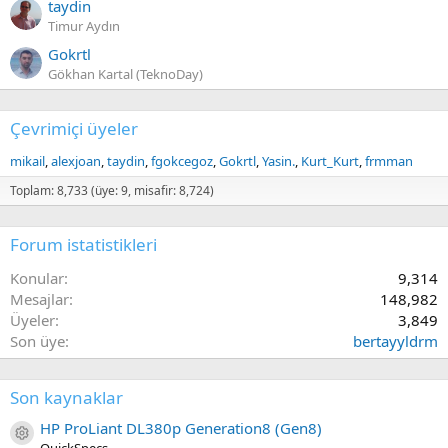
taydin
Timur Aydın
Gokrtl
Gökhan Kartal (TeknoDay)
Çevrimiçi üyeler
mikail
alexjoan
taydin
fgokcegoz
Gokrtl
Yasin.
Kurt_Kurt
frmman
Toplam: 8,733 (üye: 9, misafir: 8,724)
Forum istatistikleri
Konular
9,314
Mesajlar
148,982
Üyeler
3,849
Son üye
bertayyldrm
Son kaynaklar
HP ProLiant DL380p Generation8 (Gen8)
Kaynak ikon/amblem