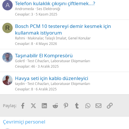
Telefon kulaklık çıkışını çiftlemek...?
A
Andromeda
Ses Elektroniği
Cevaplar
3
5 Kasım 2025
Bosch PCM 10 testereyi demir kesmek için
R
kullanmak istiyorum
Rahmi
Makinalar, Talaşlı İmalat, Genel Konular
Cevaplar
8
4 Mayıs 2026
Taşınabilir El Kompresörü
Gokrtl
Test Cihazları, Laboratuvar Ekipmanları
Cevaplar
46
3 Aralık 2025
Havya seti için kablo düzenleyici
taydin
Test Cihazları, Laboratuvar Ekipmanları
Cevaplar
8
6 Aralık 2025
Facebook
X (Twitter)
LinkedIn
Reddit
Pinterest
Tumblr
WhatsApp
E-posta
Link
Paylaş:
Çevrimiçi personel