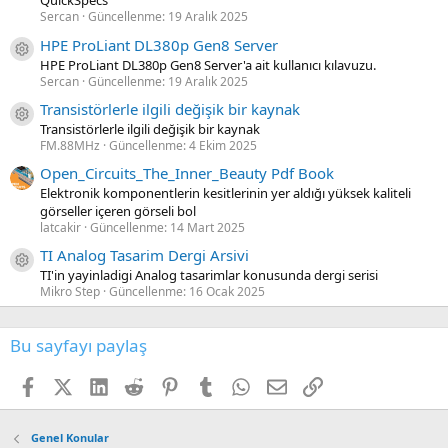
QuickSpecs
Sercan
Güncellenme:
19 Aralık 2025
HPE ProLiant DL380p Gen8 Server
Kaynak ikon/amblem
HPE ProLiant DL380p Gen8 Server'a ait kullanıcı kılavuzu.
Sercan
Güncellenme:
19 Aralık 2025
Transistörlerle ilgili değişik bir kaynak
Kaynak ikon/amblem
Transistörlerle ilgili değişik bir kaynak
FM.88MHz
Güncellenme:
4 Ekim 2025
Open_Circuits_The_Inner_Beauty Pdf Book
Elektronik komponentlerin kesitlerinin yer aldığı yüksek kaliteli
görseller içeren görseli bol
latcakir
Güncellenme:
14 Mart 2025
TI Analog Tasarim Dergi Arsivi
Kaynak ikon/amblem
TI'in yayinladigi Analog tasarimlar konusunda dergi serisi
Mikro Step
Güncellenme:
16 Ocak 2025
Bu sayfayı paylaş
Facebook
X (Twitter)
LinkedIn
Reddit
Pinterest
Tumblr
WhatsApp
E-posta
Link
Genel Konular