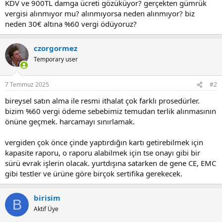
KDV ve 900TL damga ücreti gözüküyor? gerçekten gümrük
vergisi alınmıyor mu? alınmıyorsa neden alınmıyor? biz
neden 30€ altına %60 vergi ödüyoruz?
czorgormez
Temporary user
7 Temmuz 2025
#2
bireysel satın alma ile resmi ithalat çok farklı prosedürler.
bizim %60 vergi ödeme sebebimiz temudan terlik alınmasının
önüne geçmek. harcamayı sınırlamak.
vergiden çok önce çinde yaptırdığın kartı getirebilmek için
kapasite raporu, o raporu alabilmek için tse onayı gibi bir
sürü evrak işlerin olacak. yurtdışına satarken de gene CE, EMC
gibi testler ve ürüne göre birçok sertifika gerekecek.
birisim
B
Aktif Üye