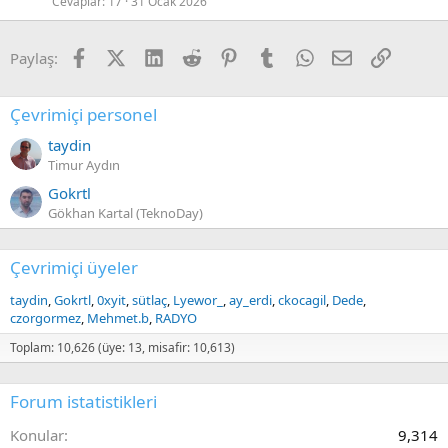
Cevaplar
17
31 Ocak 2026
Facebook
X (Twitter)
LinkedIn
Reddit
Pinterest
Tumblr
WhatsApp
E-posta
Link
Paylaş:
Çevrimiçi personel
taydin
Timur Aydın
Gokrtl
Gökhan Kartal (TeknoDay)
Çevrimiçi üyeler
taydin
Gokrtl
0xyit
sütlaç
Lyewor_
ay_erdi
ckocagil
Dede
czorgormez
Mehmet.b
RADYO
Toplam: 10,626 (üye: 13, misafir: 10,613)
Forum istatistikleri
Konular
9,314