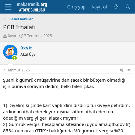
Giriş yap
Kayıt ol
Genel Konular
PCB İthalatı
K
B
0xyit
7 Temmuz 2025
o
a
n
ş
0xyit
u
l
Aktif Üye
y
a
u
m
b
a
7 Temmuz 2025
#1
a
t
ş
a
Şuanlık gümrük müşavirine danışacak bir bütçem olmadığı
l
r
için buraya sorayım dedim, belki bilen çıkar.
a
i
t
h
a
i
1) Diyelim ki çinde kart yaptırdım dizdirip türkiyeye getirdim,
n
ardından ithal ederek yurtdışına sattım, ithal ederken
ödediğim vergiyi geri alacak mıyım?
2) Gümrük vergisi hesaplama sitesinde (uygulama.gtb.gov.tr)
8534 numaralı GTIP'e baktığımda %0 gümrük vergisi %20