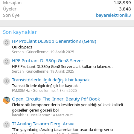
Mesajlar
148,939
Üyeler
3,848
Son üye
bayarelektronik3
Son kaynaklar
HP ProLiant DL380p Generation8 (Gen8)
Kaynak ikon/amblem
QuickSpecs
Sercan
Güncellenme:
19 Aralık 2025
HPE ProLiant DL380p Gen8 Server
Kaynak ikon/amblem
HPE ProLiant DL380p Gen8 Server'a ait kullanıcı kılavuzu.
Sercan
Güncellenme:
19 Aralık 2025
Transistörlerle ilgili değişik bir kaynak
Kaynak ikon/amblem
Transistörlerle ilgili değişik bir kaynak
FM.88MHz
Güncellenme:
4 Ekim 2025
Open_Circuits_The_Inner_Beauty Pdf Book
Elektronik komponentlerin kesitlerinin yer aldığı yüksek kaliteli
görseller içeren görseli bol
latcakir
Güncellenme:
14 Mart 2025
TI Analog Tasarim Dergi Arsivi
Kaynak ikon/amblem
TI'in yayinladigi Analog tasarimlar konusunda dergi serisi