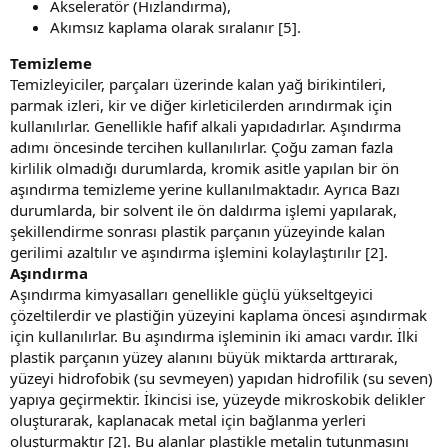
Akseleratör (Hızlandırma),
Akımsız kaplama olarak sıralanır [5].
Temizleme
Temizleyiciler, parçaları üzerinde kalan yağ birikintileri,
parmak izleri, kir ve diğer kirleticilerden arındırmak için
kullanılırlar. Genellikle hafif alkali yapıdadırlar. Aşındırma
adımı öncesinde tercihen kullanılırlar. Çoğu zaman fazla
kirlilik olmadığı durumlarda, kromik asitle yapılan bir ön
aşındırma temizleme yerine kullanılmaktadır. Ayrıca Bazı
durumlarda, bir solvent ile ön daldırma işlemi yapılarak,
şekillendirme sonrası plastik parçanın yüzeyinde kalan
gerilimi azaltılır ve aşındırma işlemini kolaylaştırılır [2].
Aşındırma
Aşındırma kimyasalları genellikle güçlü yükseltgeyici
çözeltilerdir ve plastiğin yüzeyini kaplama öncesi aşındırmak
için kullanılırlar. Bu aşındırma işleminin iki amacı vardır. İlki
plastik parçanın yüzey alanını büyük miktarda arttırarak,
yüzeyi hidrofobik (su sevmeyen) yapıdan hidrofilik (su seven)
yapıya geçirmektir. İkincisi ise, yüzeyde mikroskobik delikler
oluşturarak, kaplanacak metal için bağlanma yerleri
oluşturmaktır [2]. Bu alanlar plastikle metalin tutunmasını