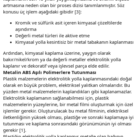
artmasına neden olan bir proses dizisi tanımlanmıştır. Söz
konusu üç işlem aşağıdaki gibidir [3]:
Kromik ve sülfürik asit içeren kimyasal çözeltilerde
aşındırma
Değerli metal türleri ile aktive etme
Kimyasal yolla kesintisiz bir metal tabakanın kaplanması
Ardından, kimyasal kaplama üzerine, yaygın olarak
bakır/nikel/krom ya da değerli metaller elektrolitik yolla
kaplanır ve dekoratif veya işlevsel parça elde edilir.
Metalin ABS Aşılı Polimerlere Tutunması
Plastik malzemelerin elektrolitik yolla kaplanmasındaki doğal
olarak en büyük problem, elektriksel yalıtkan olmalarıdır. Bu
yüzden metal malzemelerin kaplandıkları gibi kaplanamazlar.
Elektrolitik kaplamanın sağlanabilmesi için, plastik
malzemelerin yüzeylerine, bir metal filmi oluşturmak için özel
işlemler gerekir. Oluşturulacak bu metal filminin, elektriksel
iletkenliğinin yüksek olması, plastiğe ve sonraki kaplamaya iyi
tutunması ve kaplama sonrasındaki görünümünün iyi olması
gerekir [1].
Plastiğin elektrolitik yolla kaplanmış metalle olan bağının,