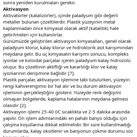
sonra yeniden kurulmaları gerekir.
Aktivasyon
Aktivatörler (katalizörler), içinde paladyum gibi değerli
metaller bulunan çözeltilerdir. Plastik yüzeyinin metal
kaplanmadan önce kimyasal olarak aktif (katalitik) hale
getirilmeleri için kullanılırlar.
Günümüzde geliştirilen aktivasyon kimyasalları, genel olarak
paladyum klorür, kalay klorür ve hidroklorik asit karışımından
meydana gelir. Bu üç kimyasalın karışımı sonucu, kompleks
iyonlar ve koloidal parçalar içeren paladyum-kalay hidrozolü
oluşur. Bu çözeltinin aktifliği ve kararlılığı klor ve kalay
iyonlarının derişimine bağlıdır [7].
Plastik parçalar, aktivasyon işlemine tabi tutulurken, yüzeyin
rengi kahverengimsi bir hal alır ve bu durum aktivasyon
işleminin gerçekleştiğini gösterir. Yüzeyde renk değişimi
olmayan bölgelerde, kaplama hatalarının meydana gelmesi
olasıdır [2].
Aktivasyon işlemi 25-40 0C sıcaklıkta ve 2-5 dakika arasında
yapılır. Ön işlem adımlarındaki en pahalı banyo olduğu için
çalışma koşullarına dikkat edilmelidir. Bir süre kullanılmadığı
durumlarda, kalay oksitlenir ve banyonun çökme durumu söz