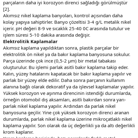
parçaların daha iyi korozyon direnci sağladığı görülmüştür
[2].
Akımsız nikel kaplama banyoları, kontrol açısından daha
kolay yapıya sahiptirler. Banyo çözeltisi 3-4 g/L metalik nikel
içerir. pH değeri 8-9 ve sıcaklık 25-40 0C arasında tutulur ve
işlem süresi 5-10 dakika arasında değişir.
Elektrolitik Kaplamalar
Akımsız kaplama yapıldıktan sonra, plastik parçalar bir
elektrolitik ön nikel ya da bakır kaplama banyosuna sokulur.
Parça üzerinde çok ince (0,5-2 µm) bir metal tabakası
oluşturulur. Bu işlemi parlak asitli bakır kaplama takip eder.
Kalın, yüzey hatalarını kapatacak bir bakır kaplama yapılır ve
parlak bir yüzey elde edilir. Daha sonra parçanın kullanım
alanına bağlı olarak dekoratif ya da işlevsel kaplamalar yapılır.
Yüksek korozyon ve aşınma direncinin istendiği durumlarda,
örneğin otomobil dış aksamları, asitli bakırdan sonra yarı-
parlak nikel kaplama yapılır. Ardından da parlak nikel
banyosuna geçilir. Yine çok yüksek korozyon direnci aranan
durumlarda, parlak nikel kaplama üzerine mikroçatlaklı nikel
kaplama yapılır. Son olarak da üç değerlikli ya da altı değerlikli
krom kaplanır.