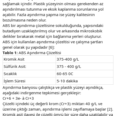
sağlamak içindir. Plastik yüzeyinin olması gerekenden az
aşındırılması tutunma ve eksik kaplanma sorunlarına yol
açabilir. Fazla aşındırma yapma ise yüzey kalitesinin
bozulmasına neden olur.
ABS bir aşındırma çözeltisine sokulduğunda, yapısındaki
butadiyen uzaklaştırılmış olur ve arkasında mikroskobik
delikler bırakarak metal için bağlanma yerleri oluşturur.
ABS için kullanılan aşındırma çözeltisi ve çalışma şartları
genel olarak şu yapıdadır [6]:
Tablo 1:
ABS Aşındırma Çözeltisi
Kromik Asit
375-400 g/L
Sülfürik Asit:
375 - 400 g/L
Sıcaklık
60-65 0C
İşlem Süresi
5-10 dakika
Aşındırma banyosu çalıştıkça ve plastik yüzeyi aşındıkça,
aşağıdaki indirgenme tepkimesi gerçekleşir:
Cr+6 + 3e- à Cr+3
Çözelti içindeki üç değerli krom (Cr+3) miktarı 40 g/L ve
üzerine çıktığı zaman, aşındırma işlemi zayıflamaya başlar [2].
Kromik asit ilavesi ile çözelti ömrü bir süre daha uzatılabilir ya