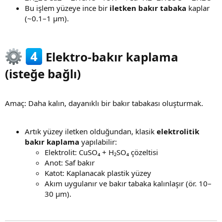
Bu işlem yüzeye ince bir
iletken bakır tabaka
kaplar
(~0.1–1 µm).
Elektro-bakır kaplama
(isteğe bağlı)​
Amaç: Daha kalın, dayanıklı bir bakır tabakası oluşturmak.
Artık yüzey iletken olduğundan, klasik
elektrolitik
bakır kaplama
yapılabilir:
Elektrolit: CuSO₄ + H₂SO₄ çözeltisi
Anot: Saf bakır
Katot: Kaplanacak plastik yüzey
Akım uygulanır ve bakır tabaka kalınlaşır (ör. 10–
30 µm).