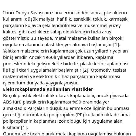
İkinci Dünya Savaşı'nın sona ermesinden sonra, plastiklerin
kullanımı, düşük maliyet, hafiflik, esneklik, tokluk, karmaşık
parçaların kolayca şekillendirilmesi ve mükemmel yüzey
kalitesi gibi özelliklere sahip oldukları için hızla artış
göstermiştir. Bu sayede, metal malzeme kullanılan birçok
uygulama alanında plastikler yer almaya başlamıştır [1].
Yalıtkan malzemelerin kaplanması çok uzun yıllardır yapılan
bir işlemdir. Ancak 1960lı yıllardan itibaren, kaplama
proseslerindeki gelişmelerle birlikte, plastiklerin kaplanması
ile ilgili ticari uygulamalar başlamıştır [2]. Otomotiv, tesisat
malzemeleri ve elektronik cihaz parçalarının kaplanması
işlemi tüm dünyada yaygınlaşmıştır.
Elektrokaplamada Kullanılan Plastikler
Birçok plastik elektrolitik olarak kaplanabilir, ancak piyasada
ABS türü plastiklerin kaplanması %90 oranında yer
almaktadır. Parçaların düşük su emme özelliğinin bulunması
gerektiği durumlarda polipropilen (PP) kullanılmaktadır ama
polipropilenin kaplanması zor olduğu için uygulama alanı
kısıtlıdır [1].
Günümüzde ticari olarak metal kaplama uygulaması bulunan