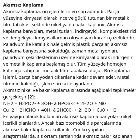
Akımsız Kaplama
Akımsız kaplama, ön işlemlerin en son adımıdır. Parça
yüzeyine kimyasal olarak ince ve güçlü tutunan bir metalik
film tabakası şeklinde nikel ya da bakır kaplanır. Akımsız
kaplama banyoları, metal tuzları, indirgeyici, kompleksleştirici
ve dengeleyici kimyasallardan oluşan yarı kararlı çözeltilerdir.
Paladyum ile katalitik hale gelmiş plastik parçalar, akımsız
kaplama banyosuna sokulduğu zaman metal iyonları,
paladyum çekirdeklerinin üzerine kimyasal olarak indirgenir
ve metalik kaplama başlamış olur. Tüm yüzeyde homojen
kalınlığa sahip bir metalik film tabakası oluşur. Bu kaplama
işlemi, parça banyodan çıkarılana kadar devam eder. Metal
filminin kalınlığı, işlem süresi ile ayarlanır.
Akımsız nikel ve bakır kaplama sırasında aşağıdaki tepkimeler
gerçekleşir [2]:
Ni+2 + H2PO2- + 3OH- à HPO3-2 + 2H2O + Ni0
Cu+2 + 2HCHO + 40H- à 2HC00- + 2H2O + Cu0 + H2
En yaygın olarak kullanılan akımsız kaplama banyoları nikel
içerikli olanlardır. Ancak bazı otomobil dış parçalarında
akımsız bakır kaplama kullanılır. Çünkü yapılan
araştırmalarda, sış ortam şartlarında akımsız bakır kaplanan