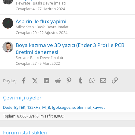
slewrate
Baskı Devre İmalatı
Cevaplar
4
27 Haziran 2024
Aspirin ile flux yapimi
Mikro Step
Baskı Devre İmalatı
Cevaplar
29
22 Ağustos 2024
Boya kazıma ve 3D yazıcı (Ender 3 Pro) ile PCB
üretimi denemesi
Sercan
Baskı Devre İmalatı
Cevaplar
27
9 Mart 2022
Facebook
X (Twitter)
LinkedIn
Reddit
Pinterest
Tumblr
WhatsApp
E-posta
Link
Paylaş:
Çevrimiçi üyeler
Dede
ByTEK
132kHz
M_B
fgokcegoz
subliminal_kuvvet
Toplam: 8,066 (üye: 6, misafir: 8,060)
Forum istatistikleri