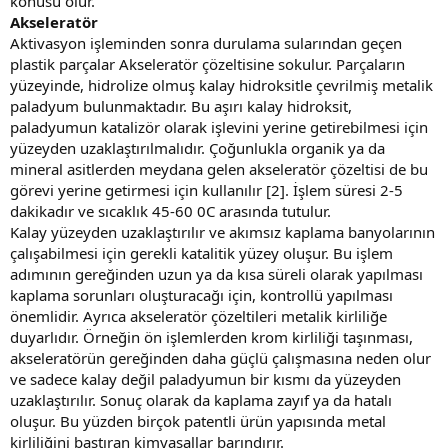
konusu olur.
Akseleratör
Aktivasyon işleminden sonra durulama sularından geçen
plastik parçalar Akseleratör çözeltisine sokulur. Parçaların
yüzeyinde, hidrolize olmuş kalay hidroksitle çevrilmiş metalik
paladyum bulunmaktadır. Bu aşırı kalay hidroksit,
paladyumun katalizör olarak işlevini yerine getirebilmesi için
yüzeyden uzaklaştırılmalıdır. Çoğunlukla organik ya da
mineral asitlerden meydana gelen akseleratör çözeltisi de bu
görevi yerine getirmesi için kullanılır [2]. İşlem süresi 2-5
dakikadır ve sıcaklık 45-60 0C arasında tutulur.
Kalay yüzeyden uzaklaştırılır ve akımsız kaplama banyolarının
çalışabilmesi için gerekli katalitik yüzey oluşur. Bu işlem
adımının gereğinden uzun ya da kısa süreli olarak yapılması
kaplama sorunları oluşturacağı için, kontrollü yapılması
önemlidir. Ayrıca akseleratör çözeltileri metalik kirliliğe
duyarlıdır. Örneğin ön işlemlerden krom kirliliği taşınması,
akseleratörün gereğinden daha güçlü çalışmasına neden olur
ve sadece kalay değil paladyumun bir kısmı da yüzeyden
uzaklaştırılır. Sonuç olarak da kaplama zayıf ya da hatalı
oluşur. Bu yüzden birçok patentli ürün yapısında metal
kirliliğini bastıran kimyasallar barındırır.