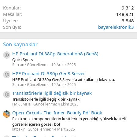
Konular
9,312
Mesajlar
148,921
Üyeler
3,848
Son üye
bayarelektronik3
Son kaynaklar
HP ProLiant DL380p Generation8 (Gen8)
Kaynak ikon/amblem
QuickSpecs
Sercan
Güncellenme:
19 Aralık 2025
HPE ProLiant DL380p Gen8 Server
Kaynak ikon/amblem
HPE ProLiant DL380p Gen8 Server'a ait kullanıcı kılavuzu.
Sercan
Güncellenme:
19 Aralık 2025
Transistörlerle ilgili değişik bir kaynak
Kaynak ikon/amblem
Transistörlerle ilgili değişik bir kaynak
FM.88MHz
Güncellenme:
4 Ekim 2025
Open_Circuits_The_Inner_Beauty Pdf Book
Elektronik komponentlerin kesitlerinin yer aldığı yüksek kaliteli
görseller içeren görseli bol
latcakir
Güncellenme:
14 Mart 2025