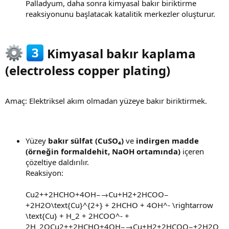
Palladyum, daha sonra kimyasal bakır biriktirme
reaksiyonunu başlatacak katalitik merkezler oluşturur.
Kimyasal bakır kaplama
(electroless copper plating)​
Amaç: Elektriksel akım olmadan yüzeye bakır biriktirmek.
Yüzey
bakır sülfat (CuSO₄)
ve
indirgen madde
(örneğin formaldehit, NaOH ortamında)
içeren
çözeltiye daldırılır.
Reaksiyon:
Cu2++2HCHO+4OH−→Cu+H2+2HCOO−
+2H2O\text{Cu}^{2+} + 2HCHO + 4OH^- \rightarrow
\text{Cu} + H_2 + 2HCOO^- +
2H_2OCu2++2HCHO+4OH−→Cu+H2+2HCOO−+2H2O