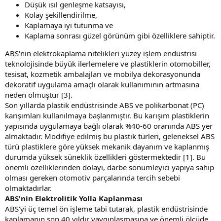
Düşük ısıl genleşme katsayısı,
Kolay şekillendirilme,
Kaplamaya iyi tutunma ve
Kaplama sonrası güzel görünüm gibi özelliklere sahiptir.
ABS'nin elektrokaplama nitelikleri yüzey işlem endüstrisi
teknolojisinde büyük ilerlemelere ve plastiklerin otomobiller,
tesisat, kozmetik ambalajları ve mobilya dekorasyonunda
dekoratif uygulama amaçlı olarak kullanımının artmasına
neden olmuştur [3].
Son yıllarda plastik endüstrisinde ABS ve polikarbonat (PC)
karışımları kullanılmaya başlanmıştır. Bu karışım plastiklerin
yapısında uygulamaya bağlı olarak %40-60 oranında ABS yer
almaktadır. Modifiye edilmiş bu plastik türleri, geleneksel ABS
türü plastiklere göre yüksek mekanik dayanım ve kaplanmış
durumda yüksek süneklik özellikleri göstermektedir [1]. Bu
önemli özelliklerinden dolayı, darbe sönümleyici yapıya sahip
olması gereken otomotiv parçalarında tercih sebebi
olmaktadırlar.
ABS'nin Elektrolitik Yolla Kaplanması
ABS'yi üç temel ön işleme tabi tutarak, plastik endüstrisinde
kaplamanın son 40 yıldır yaygınlaşmasına ve önemli ölçüde