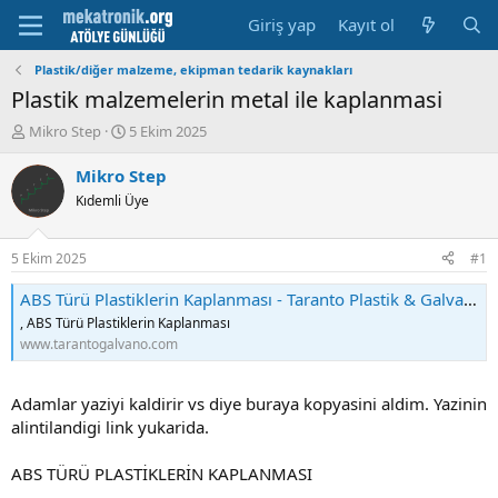
Giriş yap
Kayıt ol
Plastik/diğer malzeme, ekipman tedarik kaynakları
Plastik malzemelerin metal ile kaplanmasi
K
B
Mikro Step
5 Ekim 2025
o
a
n
ş
Mikro Step
u
l
Kıdemli Üye
y
a
u
m
b
a
5 Ekim 2025
#1
a
t
ş
a
ABS Türü Plastiklerin Kaplanması - Taranto Plastik & Galvano Cihazları
l
r
, ABS Türü Plastiklerin Kaplanması
a
i
www.tarantogalvano.com
t
h
a
i
n
Adamlar yaziyi kaldirir vs diye buraya kopyasini aldim. Yazinin
alintilandigi link yukarida.
ABS TÜRÜ PLASTİKLERİN KAPLANMASI