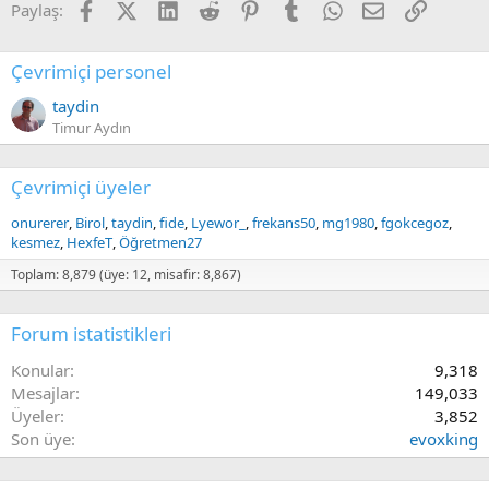
Facebook
X (Twitter)
LinkedIn
Reddit
Pinterest
Tumblr
WhatsApp
E-posta
Link
Paylaş:
Çevrimiçi personel
taydin
Timur Aydın
Çevrimiçi üyeler
onurerer
Birol
taydin
fide
Lyewor_
frekans50
mg1980
fgokcegoz
kesmez
HexfeT
Öğretmen27
Toplam: 8,879 (üye: 12, misafir: 8,867)
Forum istatistikleri
Konular
9,318
Mesajlar
149,033
Üyeler
3,852
Son üye
evoxking