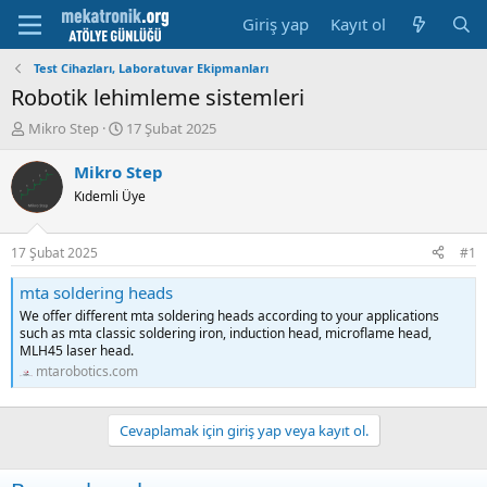
Giriş yap
Kayıt ol
Test Cihazları, Laboratuvar Ekipmanları
Robotik lehimleme sistemleri
K
B
Mikro Step
17 Şubat 2025
o
a
n
ş
Mikro Step
u
l
Kıdemli Üye
y
a
u
m
b
a
17 Şubat 2025
#1
a
t
ş
a
mta soldering heads
l
r
We offer different mta soldering heads according to your applications
a
i
such as mta classic soldering iron, induction head, microflame head,
t
h
MLH45 laser head.
a
i
mtarobotics.com
n
Cevaplamak için giriş yap veya kayıt ol.