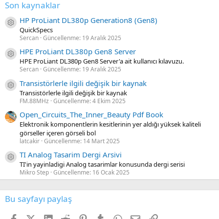
Son kaynaklar
HP ProLiant DL380p Generation8 (Gen8)
Kaynak ikon/amblem
QuickSpecs
Sercan
Güncellenme:
19 Aralık 2025
HPE ProLiant DL380p Gen8 Server
Kaynak ikon/amblem
HPE ProLiant DL380p Gen8 Server'a ait kullanıcı kılavuzu.
Sercan
Güncellenme:
19 Aralık 2025
Transistörlerle ilgili değişik bir kaynak
Kaynak ikon/amblem
Transistörlerle ilgili değişik bir kaynak
FM.88MHz
Güncellenme:
4 Ekim 2025
Open_Circuits_The_Inner_Beauty Pdf Book
Elektronik komponentlerin kesitlerinin yer aldığı yüksek kaliteli
görseller içeren görseli bol
latcakir
Güncellenme:
14 Mart 2025
TI Analog Tasarim Dergi Arsivi
Kaynak ikon/amblem
TI'in yayinladigi Analog tasarimlar konusunda dergi serisi
Mikro Step
Güncellenme:
16 Ocak 2025
Bu sayfayı paylaş
Facebook
X (Twitter)
LinkedIn
Reddit
Pinterest
Tumblr
WhatsApp
E-posta
Link