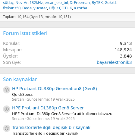
sütlaç
Nev-Ar
132kHz
ercan_elo_bil
DrFreeman
ByTEK
Gokrtl
frekans50
Dede
yucatar
Uğur ÇOTUK
a.zorba
Toplam: 10,164 (üye: 13, misafir: 10,151)
Forum istatistikleri
Konular
9,313
Mesajlar
148,924
Üyeler
3,848
Son üye
bayarelektronik3
Son kaynaklar
HP ProLiant DL380p Generation8 (Gen8)
Kaynak ikon/amblem
QuickSpecs
Sercan
Güncellenme:
19 Aralık 2025
HPE ProLiant DL380p Gen8 Server
Kaynak ikon/amblem
HPE ProLiant DL380p Gen8 Server'a ait kullanıcı kılavuzu.
Sercan
Güncellenme:
19 Aralık 2025
Transistörlerle ilgili değişik bir kaynak
Kaynak ikon/amblem
Transistörlerle ilgili değişik bir kaynak