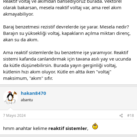
Reaktif voltaj ve akımdan bahsediyoruz burada. Vektörel
olarak bakarsan, mesela reaktif voltaj var, ama reel akım
akmayabiliyor.
Baraj benzetmesi rezistif devrelerde işe yarar. Mesela nedir?
Barajın su yüksekliği voltaj, kapakların açılma miktarı direnç,
akan su da akım.
Ama reaktif sistemlerde bu benzetme işe yaramıyor. Reaktif
sistemi kafanda canlandırmak için tavana asılı yay ve ucunda
da kütle düşünebilirsin. Burada yayın gerginliği voltaj,
kütlenin hızı akım oluyor. Kütle en altta iken "voltaj"
maksimum, "akım" sıfır.
hakan8470
abantu
7 Mayıs 2024
#18
hmm anahtar kelime
reaktif sistemler
,