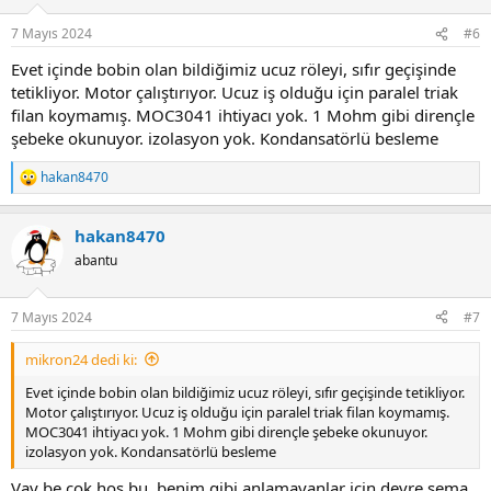
7 Mayıs 2024
#6
Evet içinde bobin olan bildiğimiz ucuz röleyi, sıfır geçişinde
tetikliyor. Motor çalıştırıyor. Ucuz iş olduğu için paralel triak
filan koymamış. MOC3041 ihtiyacı yok. 1 Mohm gibi dirençle
şebeke okunuyor. izolasyon yok. Kondansatörlü besleme
hakan8470
R
e
a
hakan8470
c
t
abantu
i
o
n
7 Mayıs 2024
#7
s
:
mikron24 dedi ki:
Evet içinde bobin olan bildiğimiz ucuz röleyi, sıfır geçişinde tetikliyor.
Motor çalıştırıyor. Ucuz iş olduğu için paralel triak filan koymamış.
MOC3041 ihtiyacı yok. 1 Mohm gibi dirençle şebeke okunuyor.
izolasyon yok. Kondansatörlü besleme
Vay be cok hos bu, benim gibi anlamayanlar icin devre sema