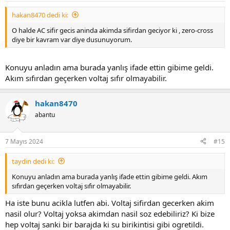
:
hakan8470 dedi ki:
O halde AC sifir gecis aninda akimda sifirdan geciyor ki , zero-cross
diye bir kavram var diye dusunuyorum.
Konuyu anladın ama burada yanlış ifade ettin gibime geldi.
Akım sıfırdan geçerken voltaj sıfır olmayabilir.
hakan8470
abantu
7 Mayıs 2024
#15
taydin dedi ki:
Konuyu anladın ama burada yanlış ifade ettin gibime geldi. Akım
sıfırdan geçerken voltaj sıfır olmayabilir.
Ha iste bunu acikla lutfen abi. Voltaj sifirdan gecerken akim
nasil olur? Voltaj yoksa akimdan nasil soz edebiliriz? Ki bize
hep voltaj sanki bir barajda ki su birikintisi gibi ogretildi.