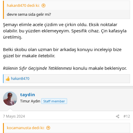
hakan8470 dedi ki:
devre sema sida gelir mi?
Şemayı elimle acele çizdim ve çirkin oldu. Eksik noktalar
olabilir. bu yüzden eklemeyeyim. Spesifik cihaz. Çin kafasıyla
üretilmiş.
Belki skobu olan uzman bir arkadaş konuyu inceleyip bize
güzel bir makale iletebilir.
Rölenin Sıfır Geçişinde Tetiklenmesi
konulu makale bekleniyor.
hakan8470
R
e
a
taydin
c
t
Timur Aydın
Staff member
i
o
n
7 Mayıs 2024
#12
s
:
kocamanusta dedi ki: