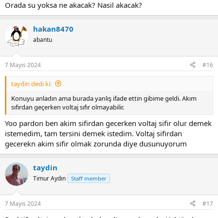
Orada su yoksa ne akacak? Nasil akacak?
hakan8470
abantu
7 Mayıs 2024
#16
taydin dedi ki:
Konuyu anladın ama burada yanlış ifade ettin gibime geldi. Akım
sıfırdan geçerken voltaj sıfır olmayabilir.
Yoo pardon ben akim sifirdan gecerken voltaj sifir olur demek
istemedim, tam tersini demek istedim. Voltaj sifirdan
gecerekn akim sifir olmak zorunda diye dusunuyorum
taydin
Timur Aydın
Staff member
7 Mayıs 2024
#17