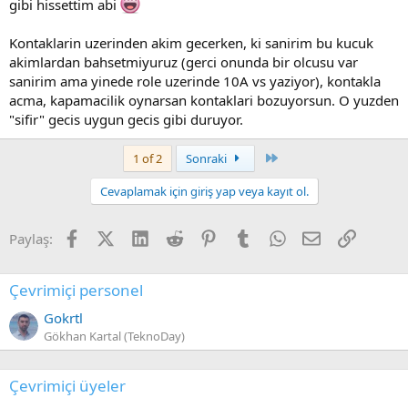
gibi hissettim abi
Kontaklarin uzerinden akim gecerken, ki sanirim bu kucuk
akimlardan bahsetmiyuruz (gerci onunda bir olcusu var
sanirim ama yinede role uzerinde 10A vs yaziyor), kontakla
acma, kapamacilik oynarsan kontaklari bozuyorsun. O yuzden
"sifir" gecis uygun gecis gibi duruyor.
Last
1 of 2
Sonraki
Cevaplamak için giriş yap veya kayıt ol.
Facebook
X (Twitter)
LinkedIn
Reddit
Pinterest
Tumblr
WhatsApp
E-posta
Link
Paylaş:
Çevrimiçi personel
Gokrtl
Gökhan Kartal (TeknoDay)
Çevrimiçi üyeler