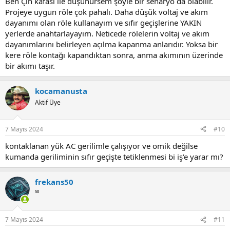
Ben Çin kafası ile düşünürsem şöyle bir senaryo da olabilir.
Projeye uygun röle çok pahalı. Daha düşük voltaj ve akım
dayanımı olan röle kullanayım ve sıfır geçişlerine YAKIN
yerlerde anahtarlayayım. Neticede rölelerin voltaj ve akım
dayanımlarını belirleyen açılma kapanma anlarıdır. Yoksa bir
kere röle kontağı kapandıktan sonra, anma akımının üzerinde
bir akımı taşır.
kocamanusta
Aktif Üye
7 Mayıs 2024
#10
kontaklanan yük AC gerilimle çalışıyor ve omik değilse
kumanda geriliminin sıfır geçişte tetiklenmesi bi iş'e yarar mı?
frekans50
⁵⁰
7 Mayıs 2024
#11