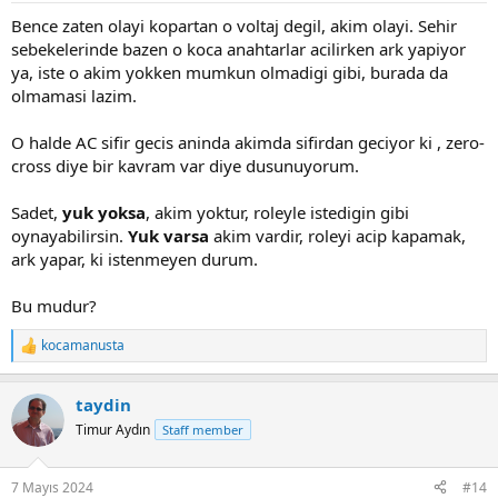
Bence zaten olayi kopartan o voltaj degil, akim olayi. Sehir
sebekelerinde bazen o koca anahtarlar acilirken ark yapiyor
ya, iste o akim yokken mumkun olmadigi gibi, burada da
olmamasi lazim.
O halde AC sifir gecis aninda akimda sifirdan geciyor ki , zero-
cross diye bir kavram var diye dusunuyorum.
Sadet,
yuk yoksa
, akim yoktur, roleyle istedigin gibi
oynayabilirsin.
Yuk varsa
akim vardir, roleyi acip kapamak,
ark yapar, ki istenmeyen durum.
Bu mudur?
kocamanusta
R
e
a
taydin
c
t
Timur Aydın
Staff member
i
o
n
7 Mayıs 2024
#14
s