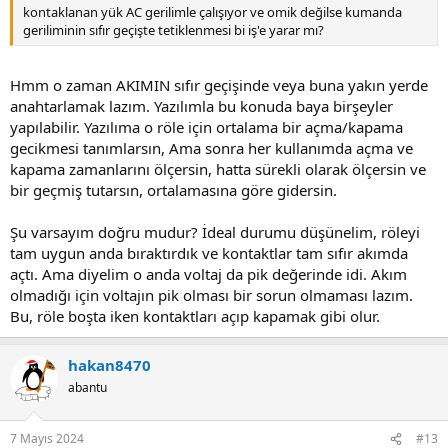
kontaklanan yük AC gerilimle çalışıyor ve omik değilse kumanda
geriliminin sıfır geçişte tetiklenmesi bi iş'e yarar mı?
Hmm o zaman AKIMIN sıfır geçişinde veya buna yakın yerde
anahtarlamak lazım. Yazılımla bu konuda baya birşeyler
yapılabilir. Yazılıma o röle için ortalama bir açma/kapama
gecikmesi tanımlarsın, Ama sonra her kullanımda açma ve
kapama zamanlarını ölçersin, hatta sürekli olarak ölçersin ve
bir geçmiş tutarsın, ortalamasına göre gidersin.
Şu varsayım doğru mudur? İdeal durumu düşünelim, röleyi
tam uygun anda bıraktırdık ve kontaktlar tam sıfır akımda
açtı. Ama diyelim o anda voltaj da pik değerinde idi. Akım
olmadığı için voltajın pik olması bir sorun olmaması lazım.
Bu, röle boşta iken kontaktları açıp kapamak gibi olur.
hakan8470
abantu
7 Mayıs 2024
#13