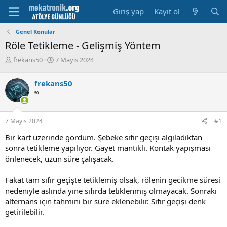
Giriş yap
Kayıt ol
Genel Konular
Röle Tetikleme - Gelişmiş Yöntem
K
B
frekans50
7 Mayıs 2024
o
a
n
ş
frekans50
u
l
⁵⁰
y
a
u
m
b
a
7 Mayıs 2024
#1
a
t
ş
a
Bir kart üzerinde gördüm. Şebeke sıfır geçişi algıladıktan
l
r
sonra tetikleme yapılıyor. Gayet mantıklı. Kontak yapışması
a
i
önlenecek, uzun süre çalışacak.
t
h
a
i
n
Fakat tam sıfır geçişte tetiklemiş olsak, rölenin gecikme süresi
nedeniyle aslında yine sıfırda tetiklenmiş olmayacak. Sonraki
alternans için tahmini bir süre eklenebilir. Sıfır geçişi denk
getirilebilir.