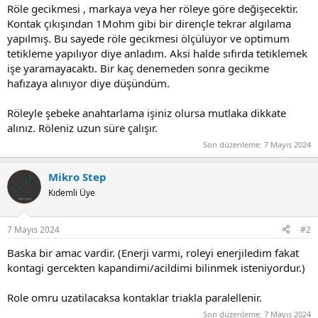
Röle gecikmesi , markaya veya her röleye göre değişecektir.
Kontak çıkışından 1Mohm gibi bir dirençle tekrar algılama
yapılmış. Bu sayede röle gecikmesi ölçülüyor ve optimum
tetikleme yapılıyor diye anladım. Aksi halde sıfırda tetiklemek
işe yaramayacaktı. Bir kaç denemeden sonra gecikme
hafızaya alınıyor diye düşündüm.
Röleyle şebeke anahtarlama işiniz olursa mutlaka dikkate
alınız. Röleniz uzun süre çalışır.
Son düzenleme:
7 Mayıs 2024
Mikro Step
Kıdemli Üye
7 Mayıs 2024
#2
Baska bir amac vardir. (Enerji varmi, roleyi enerjiledim fakat
kontagi gercekten kapandimi/acildimi bilinmek isteniyordur.)
Role omru uzatilacaksa kontaklar triakla paralellenir.
Son düzenleme:
7 Mayıs 2024