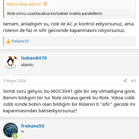
Mikro Step dedi ki:
Role omru uzatilacaksa kontaklar triakla paralellenir.
tamam, anladigim su, role ile AC yi kontrol ediyorsunuz, ama
rolenin de faz in sifir gecisinde kapanmasini istiyorsunuz.
frekans50
R
e
a
hakan8470
c
t
abantu
i
o
n
7 Mayıs 2024
#5
s
:
Simdi soru geliyor, bu MOC3041 gibi bir sey olmadigina gore,
Benim bildigim bir tur Role olmasa gerek bu Role. Yoksa ciddi
ciddi icinde bobin olan bildigim bir Rolenin 0 "sifir" geciste mi
kapanmasindan bahsediyorsunuz?
frekans50
⁵⁰