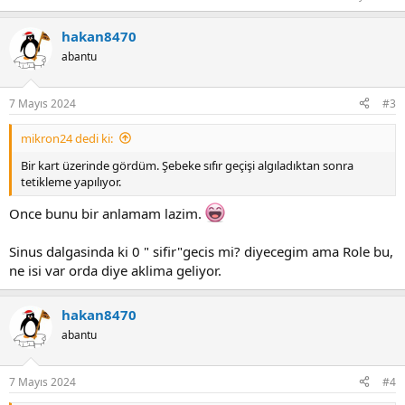
hakan8470
abantu
7 Mayıs 2024
#3
mikron24 dedi ki:
Bir kart üzerinde gördüm. Şebeke sıfır geçişi algıladıktan sonra
tetikleme yapılıyor.
Once bunu bir anlamam lazim.
Sinus dalgasinda ki 0 " sifir"gecis mi? diyecegim ama Role bu,
ne isi var orda diye aklima geliyor.
hakan8470
abantu
7 Mayıs 2024
#4