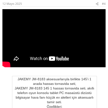
12 Mayıs 2025
#4
JAKEMY JM-8183 aksesuarlarıyla birlikte 145'i 1
arada hassas tornavida seti,
JAKEMY JM-8183 145 1 hassas tornavida seti, akıllı
telefon oyun konsolu tablet PC masaüstü dizüstü
bilgisayar hava fanı küçük ev aletleri için aksesuarlı
tamir seti.
Özellikleri: