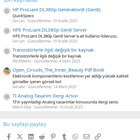
HP ProLiant DL380p Generation8 (Gen8)
Kaynak ikon/amblem
QuickSpecs
Sercan
Güncellenme:
19 Aralık 2025
HPE ProLiant DL380p Gen8 Server
Kaynak ikon/amblem
HPE ProLiant DL380p Gen8 Server'a ait kullanıcı kılavuzu.
Sercan
Güncellenme:
19 Aralık 2025
Transistörlerle ilgili değişik bir kaynak
Kaynak ikon/amblem
Transistörlerle ilgili değişik bir kaynak
FM.88MHz
Güncellenme:
4 Ekim 2025
Open_Circuits_The_Inner_Beauty Pdf Book
Elektronik komponentlerin kesitlerinin yer aldığı yüksek kaliteli
görseller içeren görseli bol
latcakir
Güncellenme:
14 Mart 2025
TI Analog Tasarim Dergi Arsivi
Kaynak ikon/amblem
TI'in yayinladigi Analog tasarimlar konusunda dergi serisi
Mikro Step
Güncellenme:
16 Ocak 2025
Bu sayfayı paylaş
Facebook
X (Twitter)
LinkedIn
Reddit
Pinterest
Tumblr
WhatsApp
E-posta
Link