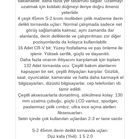
saklanabilir, daha fazla yer tasarrufu sağlar. Uzatmayı
uzatmak için koldaki düğmeyi ileriye doğru itmeniz
yeterlidir.
4 çeşit 45mm S-2 krom molibden çelik malzeme derin
delikli tornavida uçları: Normal çalışmada sadece net
görüş sağlamakla kalmaz, aynı zamanda dar
alanlarda, derin deliklerde ve çalıştırılması zor diğer
pozisyonlarda da kolayca kullanılabilir.
16 Adet CR-V bit: Yüzey fosfatlama ve pas önleme ile
işlenir. Yüksek sertlik, güçlü ve dayanıklı.
Daha fazla onarım ihtiyacını karşılamak için toplam
132 Adet tornavida ucu: Çeşitli bakım alanlarını
kapsayan bir set, çeşitli ihtiyaçları karşılar. Gözlük,
saat, oyuncaklar, kameralar ve hatta daha karmaşık el
bilgisayarları, dizüstü bilgisayarlar, cep telefonları vb.
tamir edildi.
Çeşitli aksesuarlarla donatılmış, sökülmesi kolay: 130
mm uzatma çubuğu, güçlü LCD vantuz, spudger,
paslanmaz çelik cımbız, ultra ince açma aletleri.
Aksesuarları:
Setin içinde çok kullanılan uçlardan 2-3 er tane vardır
S-2 45mm derin delikli tornavida uçları:
Düz kafa (Yivli): 1.5 2.0