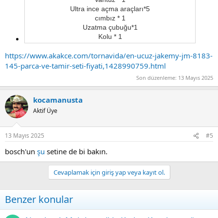
Ultra ince açma araçları*5
cımbız * 1
Uzatma çubuğu*1
Kolu * 1​
https://www.akakce.com/tornavida/en-ucuz-jakemy-jm-8183-
145-parca-ve-tamir-seti-fiyati,1428990759.html
Son düzenleme:
13 Mayıs 2025
kocamanusta
Aktif Üye
13 Mayıs 2025
#5
bosch'un
şu
setine de bi bakın.
Cevaplamak için giriş yap veya kayıt ol.
Benzer konular