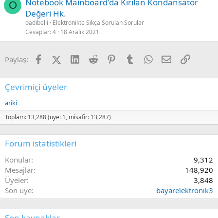
Notebook Mainboard'da Kırılan Kondansatör
O
Değeri Hk.
oadibelli
Elektronikte Sıkça Sorulan Sorular
Cevaplar
4
18 Aralık 2021
Facebook
X (Twitter)
LinkedIn
Reddit
Pinterest
Tumblr
WhatsApp
E-posta
Link
Paylaş:
Çevrimiçi üyeler
ariki
Toplam: 13,288 (üye: 1, misafir: 13,287)
Forum istatistikleri
Konular
9,312
Mesajlar
148,920
Üyeler
3,848
Son üye
bayarelektronik3
Son kaynaklar