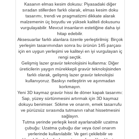
Kasanın elmas kesim dokusu: Piyasadaki diğer
sıradan stillerden farklı olarak, elmas kesim doku
tasarımı, trendi ve pragmatizmi dikkate alarak
malzemenin üç boyutlu ve yüksek kaliteli dokusunu
vurgulayabilir. Mevcut insanların estetiğine daha iyi
hitap edebilir.
Aksesuarlar farklı alanlara özenle yerleştirilmiş: Birçok
yerleşim tasarımından sonra bu ürünün 145 parçası
için en uygun yerleşimi ve kaliteyi en iyi vurgulayan iç
rengi seçtik.
Gelişmiş lazer gravür teknolojisini kullanma: Diğer
üreticilerin yaygın mürekkepli gravür teknolojisinden
farklı olarak, gelişmiş lazer gravür teknolojisi
kullanıyoruz. Baskıyı netleştirin ve aşınmadan
korkmayın.
Yeni 3D kaymaz gravür hissi ile döner kapak tasarımı:
Sap, yüzey sürtünmesini artırmak için 3D kaymaz
dokuyu benimser. Sökme ve onarım, emek tasarrufu
ve pürüzsüz sırasında tutmanın rahat hissetmesini
sağlayın.
Tutma yerinde yerleşik kesit ayarlanabilir uzatma
çubuğu: Uzatma çubuğu dar veya özel onarım
yerlerinde kullanılabilir. Ve geri çekilebilir ve