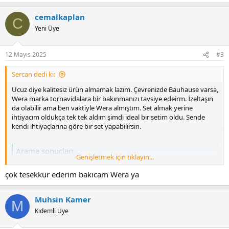
e
a
cemalkaplan
c
C
t
Yeni Üye
i
o
n
12 Mayıs 2025
#3
s
:
Sercan dedi ki:
Ucuz diye kalitesiz ürün almamak lazım. Çevrenizde Bauhause varsa,
Wera marka tornavidalara bir bakınmanızı tavsiye edeirm. İzeltaşın
da olabilir ama ben vaktiyle Wera almıştım. Set almak yerine
ihtiyacım oldukça tek tek aldım şimdi ideal bir setim oldu. Sende
kendi ihtiyaçlarına göre bir set yapabilirsin.
Arama sonuçları
Genişletmek için tıklayın...
www.bauhaus.com.tr
çok tesekkür ederim bakıcam Wera ya
41892 eklentisine bak
Muhsin Kamer
M
Kıdemli Üye