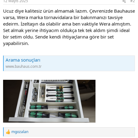
12 Mayıs 2025
#2
Ucuz diye kalitesiz ürün almamak lazım. Çevrenizde Bauhause
varsa, Wera marka tornavidalara bir bakınmanızı tavsiye
edeirm. İzeltaşın da olabilir ama ben vaktiyle Wera almıştım.
Set almak yerine ihtiyacım oldukça tek tek aldım şimdi ideal
bir setim oldu. Sende kendi ihtiyaçlarına göre bir set
yapabilirsin.
Arama sonuçları
www.bauhaus.com.tr
mgozalan
R