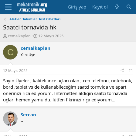
Giriş yap
Kayıt ol
Aletler, Takımlar, Test Cihazları
Saatci tornavida hk
K
B
cemalkaplan
12 Mayıs 2025
o
a
n
ş
cemalkaplan
C
u
l
Yeni Üye
y
a
u
m
b
a
12 Mayıs 2025
#1
a
t
ş
a
Sayın Üyeler , kaliteli ince uçları olan , cep telefonu, notebook,
l
r
bord ,tablet vs de kullanabileceğim saatci tornvida ve apart
a
i
önerinizi rica ediyorum. Internetten aldıgın saatci tornavida
t
h
uçları hemen yamuldu. lütfen fikrinizi riça ediyorum...
a
i
n
Sercan
--