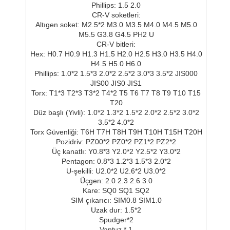
Phillips: 1.5 2.0
CR-V soketleri:
Altıgen soket: M2.5*2 M3.0 M3.5 M4.0 M4.5 M5.0
M5.5 G3.8 G4.5 PH2 U
CR-V bitleri:
Hex: H0.7 H0.9 H1.3 H1.5 H2.0 H2.5 H3.0 H3.5 H4.0
H4.5 H5.0 H6.0
Phillips: 1.0*2 1.5*3 2.0*2 2.5*2 3.0*3 3.5*2 JIS000
JIS00 JIS0 JIS1
Torx: T1*3 T2*3 T3*2 T4*2 T5 T6 T7 T8 T9 T10 T15
T20
Düz başlı (Yivli): 1.0*2 1.3*2 1.5*2 2.0*2 2.5*2 3.0*2
3.5*2 4.0*2
Torx Güvenliği: T6H T7H T8H T9H T10H T15H T20H
Pozidriv: PZ00*2 PZ0*2 PZ1*2 PZ2*2
Üç kanatlı: Y0.8*3 Y2.0*2 Y2.5*2 Y3.0*2
Pentagon: 0.8*3 1.2*3 1.5*3 2.0*2
U-şekilli: U2.0*2 U2.6*2 U3.0*2
Üçgen: 2.0 2.3 2.6 3.0
Kare: SQ0 SQ1 SQ2
SIM çıkarıcı: SIM0.8 SIM1.0
Uzak dur: 1.5*2
Spudger*2
Vantuz * 1