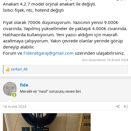
Anakart 4.2.7 model orjinal anakart ile değişti.
Isıtıcı fişek, ntc, hotend değişti
Fiyat olarak 7000₺ düşünüyorum. Yazıcının yenisi 9.000₺
civarında. Yapılmış yükseltmeler de yaklaşık 4.000₺ civarında.
Halihazırda kullanıyorum. Yeni yazıcı aldığım için masrafı
azaltmaya çalışıyorum. Yakın çevrede olanlar yerinde görüp
deneyip alabilir.
Forum ve
Fidenetgaraj@gmail.com
üzerinden ulaşabilirsiniz.
Son düzenleme:
18 Aralık 2024
serkan_48
R
e
a
fide
c
t
Meraklı ve "nasıl" sorusunu seven biri
i
o
n
18 Aralık 2024
#2
s
: