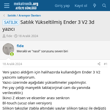
Giriş yap
Kayıt ol
Satılık / Aranıyor İlanları
Satılık Yükseltilmiş Ender 3 V2 3d
SATILIK
yazıcı
K
B
fide
18 Aralık 2024
o
a
n
ş
fide
u
l
Meraklı ve "nasıl" sorusunu seven biri
y
a
u
m
b
a
18 Aralık 2024
#1
a
t
ş
a
Yeni yazıcı aldığım için halihazırda kullandığım Ender 3 V2
l
r
yazıcımı satıyorum.
a
i
Yazıcı üzerinde aşağıdaki yükseltmeler yapılmıştır.
t
h
Pei yay çeliği manyetik tabla(orjinal cam da yanında
a
i
verilecektir.)
n
İkinci Z eksen ve eksenler arası senkron
Bl-touch (ucuz olan versiyon)
Silikon takozlar (tabla altındaki yaylar silikon takoz ile değişti)