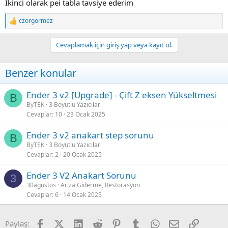
İkinci olarak pei tabla tavsiye ederim
czorgormez
R
e
a
Cevaplamak için giriş yap veya kayıt ol.
c
t
i
Benzer konular
o
n
s
Ender 3 v2 [Upgrade] - Çift Z eksen Yükseltmesi
B
:
ByTEK
3 Boyutlu Yazıcılar
Cevaplar
10
23 Ocak 2025
Ender 3 v2 anakart step sorunu
B
ByTEK
3 Boyutlu Yazıcılar
Cevaplar
2
20 Ocak 2025
Ender 3 V2 Anakart Sorunu
3
30agustos
Arıza Giderme, Restorasyon
Cevaplar
6
14 Ocak 2025
Facebook
X (Twitter)
LinkedIn
Reddit
Pinterest
Tumblr
WhatsApp
E-posta
Link
Paylaş: