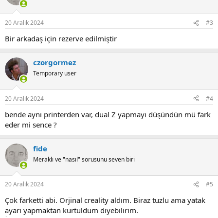
i
o
n
20 Aralık 2024
#3
s
:
Bir arkadaş için rezerve edilmiştir
czorgormez
Temporary user
20 Aralık 2024
#4
bende aynı printerden var, dual Z yapmayı düşündün mü fark
eder mi sence ?
fide
Meraklı ve "nasıl" sorusunu seven biri
20 Aralık 2024
#5
Çok farketti abi. Orjinal creality aldım. Biraz tuzlu ama yatak
ayarı yapmaktan kurtuldum diyebilirim.