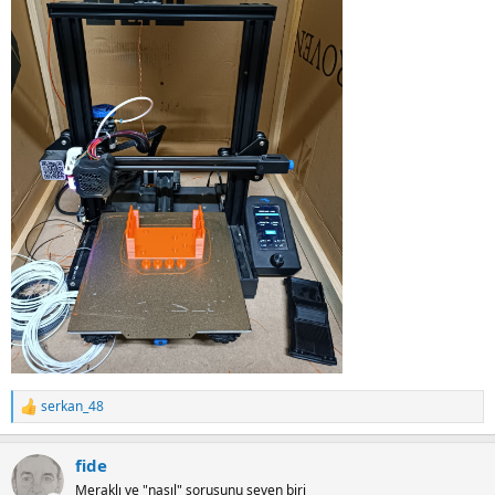
serkan_48
R
e
a
fide
c
t
Meraklı ve "nasıl" sorusunu seven biri