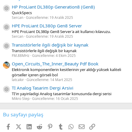
HP ProLiant DL380p Generation8 (Gen8)
Kaynak ikon/amblem
QuickSpecs
Sercan
Güncellenme:
19 Aralık 2025
HPE ProLiant DL380p Gen8 Server
Kaynak ikon/amblem
HPE ProLiant DL380p Gen8 Server'a ait kullanıcı kılavuzu.
Sercan
Güncellenme:
19 Aralık 2025
Transistörlerle ilgili değişik bir kaynak
Kaynak ikon/amblem
Transistörlerle ilgili değişik bir kaynak
FM.88MHz
Güncellenme:
4 Ekim 2025
Open_Circuits_The_Inner_Beauty Pdf Book
Elektronik komponentlerin kesitlerinin yer aldığı yüksek kaliteli
görseller içeren görseli bol
latcakir
Güncellenme:
14 Mart 2025
TI Analog Tasarim Dergi Arsivi
Kaynak ikon/amblem
TI'in yayinladigi Analog tasarimlar konusunda dergi serisi
Mikro Step
Güncellenme:
16 Ocak 2025
Bu sayfayı paylaş
Facebook
X (Twitter)
LinkedIn
Reddit
Pinterest
Tumblr
WhatsApp
E-posta
Link