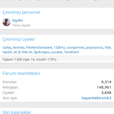
Çevrimiçi personel
taydin
Timur Aydın
Çevrimiçi üyeler
sütlaç
kesmez
Fikirleriolanadam
132kHz
czorgormez
poyrazoruc
fide
taydin
M_B
Nev-Ar
fgokcegoz
yucatar
TunahanC
Toplam: 7,805 (üye: 14, misafir: 7,791)
Forum istatistikleri
Konular
9,314
Mesajlar
148,961
Üyeler
3,848
Son üye
bayarelektronik3
Son kaynaklar