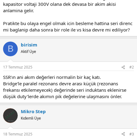
kapasitor voltaji 300V olana dek devasa bir akim akisi
anlamina gelir.
Pratikte bu olaya engel olmak icin besleme hattina seri direnc
mi baglanip daha sonra bir role ile vs kisa devre mi ediliyor?
birisim
B
Aktif Üye
17 Temmuz 2025
#2
SSR'ın ani akım değerleri normalin bir kaç katı.
Bridge'le paralel rezonans devre arası küçük (rezonans
frekansı etkilemeyecek) değerinde seri induktans eklenirse
düşük duty'lerde akımın pik değelerine ulaşmasını önler.
Mikro Step
Kıdemli Üye
18 Temmuz 2025
#3