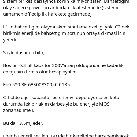
Sistem bir kez baslayinca sorun kalmiyor zaten. Bahsettigim
olay sadece power on ardindan ilk ateslemede (sistemi
tamamen off edip ilk harekete gecirmede).
L1 in bahsettigim olayda akim sinirlama ozelligi yok. C2 deki
birikmis enerji de bahsettigim sorunun ortaya cikmasi icin
yeterli.
Soyle dusunulebilir;
Bos bir 0.3 uF kapsitor 300V'a sarj oldugunda ne kadarlik
enerji biriktirmis olur hesaplayalim.
E=0.5*0.3E-6*300*300=0.0135 J
O halde eger kapasitor bu enerjiyi depoluyorsa en kotu
durumda tek bir akim darbesiyle bu enerjiyle MOS
zorlanabilmeli.
Bu da 13.5mJ eder.
Eger bu enerji secilen IGBTde bir kereligine harcanamiyacak