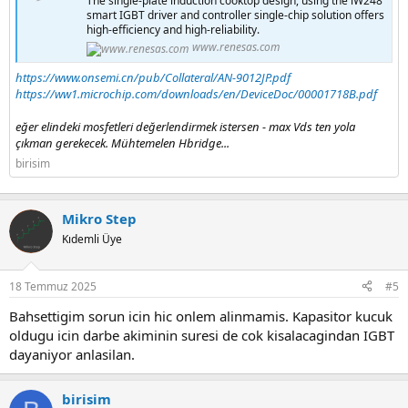
The single-plate induction cooktop design, using the iW248
smart IGBT driver and controller single-chip solution offers
high-efficiency and high-reliability.
www.renesas.com
https://www.onsemi.cn/pub/Collateral/AN-9012JP.pdf
https://ww1.microchip.com/downloads/en/DeviceDoc/00001718B.pdf
eğer elindeki mosfetleri değerlendirmek istersen - max Vds ten yola
çıkman gerekecek. Mühtemelen Hbridge...
birisim
Mikro Step
Kıdemli Üye
18 Temmuz 2025
#5
Bahsettigim sorun icin hic onlem alinmamis. Kapasitor kucuk
oldugu icin darbe akiminin suresi de cok kisalacagindan IGBT
dayaniyor anlasilan.
birisim