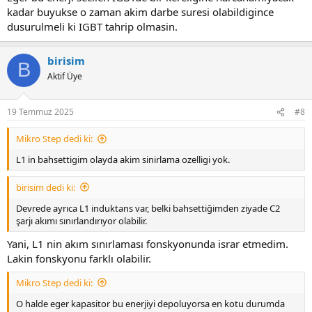
kadar buyukse o zaman akim darbe suresi olabildigince
dusurulmeli ki IGBT tahrip olmasin.
birisim
B
Aktif Üye
19 Temmuz 2025
#8
Mikro Step dedi ki:
L1 in bahsettigim olayda akim sinirlama ozelligi yok.
birisim dedi ki:
Devrede ayrıca L1 induktans var, belki bahsettiğimden ziyade C2
şarjı akımı sınırlandırıyor olabilir.
Yani, L1 nin akım sınırlaması fonskyonunda israr etmedim.
Lakin fonskyonu farklı olabilir.
Mikro Step dedi ki:
O halde eger kapasitor bu enerjiyi depoluyorsa en kotu durumda