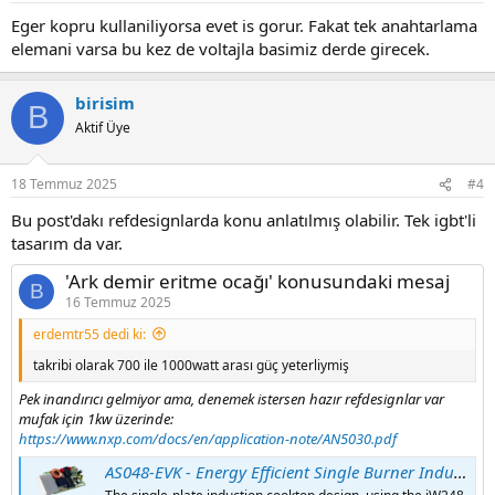
Eger kopru kullaniliyorsa evet is gorur. Fakat tek anahtarlama
elemani varsa bu kez de voltajla basimiz derde girecek.
birisim
B
Aktif Üye
18 Temmuz 2025
#4
Bu post'dakı refdesignlarda konu anlatılmış olabilir. Tek igbt'li
tasarım da var.
'Ark demir eritme ocağı' konusundaki mesaj
B
16 Temmuz 2025
erdemtr55 dedi ki:
takribi olarak 700 ile 1000watt arası güç yeterliymiş
Pek inandırıcı gelmiyor ama, denemek istersen hazır refdesignlar var
mufak için 1kw üzerinde:
https://www.nxp.com/docs/en/application-note/AN5030.pdf
AS048-EVK - Energy Efficient Single Burner Induction Cooktop Reference Design