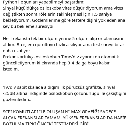
Python ile şunları yapabilmeyi başardım:
Sinyal küçüldükçe osiloskoba vites düşür diyorum ama vites
değiştikten sonra rölelerin sakinleşmesi için 1.5 saniye
bekletiyorum. Gözlemlerime göre testere dişini yok eden ana
şey bu bekleme süresiydi.
Her frekansta tek bir ölçüm yerine 5 ölçüm alıp ortalamasını
aldım. Bu işlem gürültüyü hızlıca siliyor ama test süreyi biraz
daha uzatıyor
Frekans arttıkça osiloskobun Time/div ayarını da otomatik
güncelletiyorum ki ekranda hep 3-4 dalga boyu kalsın
istedim.
1V/div sabit skalada aldığım ilk pürüzsüz grafikte, sinyal
-25dB altına indiğinde osiloskobun çözünürlüğü ile çakıştığını
gözlemledim..
SCPI KOMUTLARI İLE OLUŞAN NI-MAX GRAFİĞİ SADECE
ALÇAK FREKANSLAR TAMAM. YÜKSEK FREKANSLAR DA HAFİF
BOZULMA TIPKI ÖNCEKİ TESTİMDEKİ GİBİ.