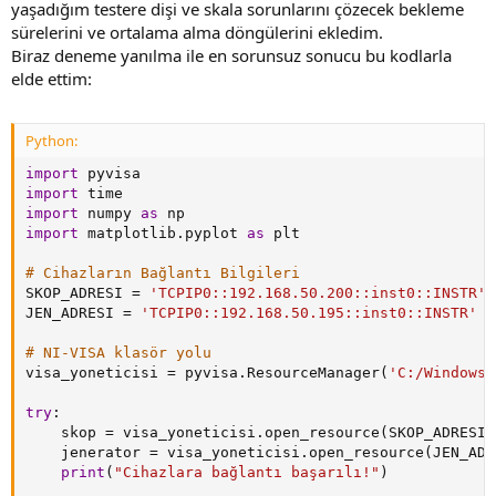
yaşadığım testere dişi ve skala sorunlarını çözecek bekleme
sürelerini ve ortalama alma döngülerini ekledim.
Biraz deneme yanılma ile en sorunsuz sonucu bu kodlarla
elde ettim:
Python:
import
import
import
 numpy 
as
import
 matplotlib
.
pyplot 
as
 plt

# Cihazların Bağlantı Bilgileri
SKOP_ADRESI 
=
'TCPIP0::192.168.50.200::inst0::INSTR'
JEN_ADRESI 
=
'TCPIP0::192.168.50.195::inst0::INSTR'
# NI-VISA klasör yolu
visa_yoneticisi 
=
 pyvisa
.
ResourceManager
(
'C:/Windows/
try
:
    skop 
=
 visa_yoneticisi
.
open_resource
(
SKOP_ADRESI
)
    jenerator 
=
 visa_yoneticisi
.
open_resource
(
JEN_ADR
print
(
"Cihazlara bağlantı başarılı!"
)