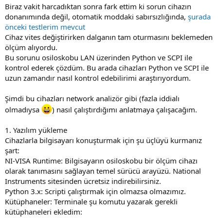
Biraz vakit harcadıktan sonra fark ettim ki sorun cihazın
donanımında değil, otomatik moddaki sabırsızlığında,
şurada
önceki testlerim mevcut
Cihaz vites değiştirirken dalganın tam oturmasını beklemeden
ölçüm alıyordu.
Bu sorunu osiloskobu LAN üzerinden Python ve SCPI ile
kontrol ederek çözdüm. Bu arada cihazları Python ve SCPI ile
uzun zamandır nasıl kontrol edebilirimi araştırıyordum.
Şimdi bu cihazları network analizör gibi (fazla iddialı
olmadıysa
) nasıl çalıştırdığımı anlatmaya çalışacağım.
1. Yazılım yükleme
Cihazlarla bilgisayarı konuşturmak için şu üçlüyü kurmanız
şart:
NI-VISA Runtime: Bilgisayarın osiloskobu bir ölçüm cihazı
olarak tanımasını sağlayan temel sürücü arayüzü. National
Instruments sitesinden ücretsiz indirebilirsiniz.
Python 3.x: Scripti çalıştırmak için olmazsa olmazımız.
Kütüphaneler: Terminale şu komutu yazarak gerekli
kütüphaneleri ekledim: