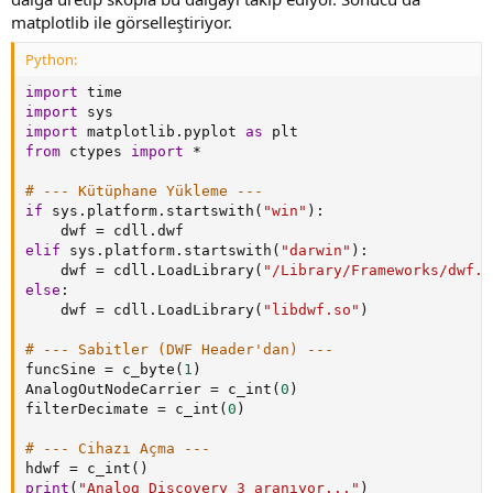
matplotlib ile görselleştiriyor.
Python:
import
import
import
 matplotlib
.
pyplot 
as
from
 ctypes 
import
*
# --- Kütüphane Yükleme ---
if
 sys
.
platform
.
startswith
(
"win"
)
:
    dwf 
=
 cdll
.
elif
 sys
.
platform
.
startswith
(
"darwin"
)
:
    dwf 
=
 cdll
.
LoadLibrary
(
"/Library/Frameworks/dwf.f
else
:
    dwf 
=
 cdll
.
LoadLibrary
(
"libdwf.so"
)
# --- Sabitler (DWF Header'dan) ---
funcSine 
=
 c_byte
(
1
)
AnalogOutNodeCarrier 
=
 c_int
(
0
)
filterDecimate 
=
 c_int
(
0
)
# --- Cihazı Açma ---
hdwf 
=
 c_int
(
)
print
(
"Analog Discovery 3 aranıyor..."
)