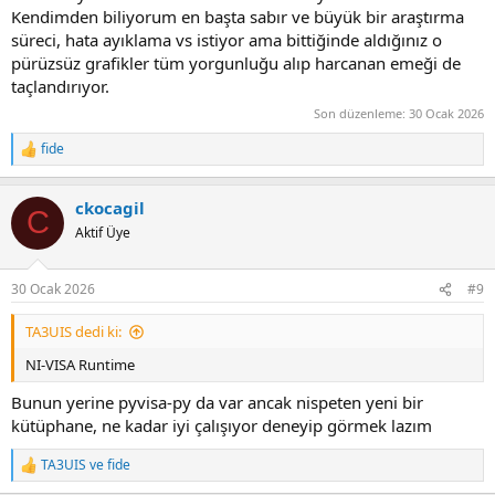
Kendimden biliyorum en başta sabır ve büyük bir araştırma
süreci, hata ayıklama vs istiyor ama bittiğinde aldığınız o
pürüzsüz grafikler tüm yorgunluğu alıp harcanan emeği de
taçlandırıyor.
Son düzenleme:
30 Ocak 2026
fide
R
e
a
ckocagil
c
C
t
Aktif Üye
i
o
n
30 Ocak 2026
#9
s
:
TA3UIS dedi ki:
NI-VISA Runtime
Bunun yerine pyvisa-py da var ancak nispeten yeni bir
kütüphane, ne kadar iyi çalışıyor deneyip görmek lazım
TA3UIS
ve
fide
R
e