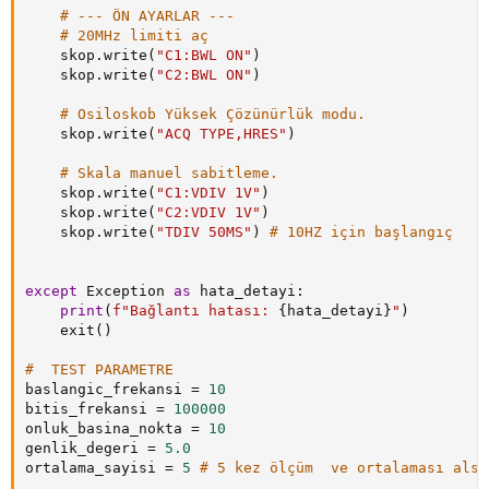
# --- ÖN AYARLAR ---
# 20MHz limiti aç
    skop
.
write
(
"C1:BWL ON"
)
    skop
.
write
(
"C2:BWL ON"
)
# Osiloskob Yüksek Çözünürlük modu.
    skop
.
write
(
"ACQ TYPE,HRES"
)
# Skala manuel sabitleme.
    skop
.
write
(
"C1:VDIV 1V"
)
    skop
.
write
(
"C2:VDIV 1V"
)
    skop
.
write
(
"TDIV 50MS"
)
# 10HZ için başlangıç
except
 Exception 
as
 hata_detayi
:
print
(
f"Bağlantı hatası: 
{
hata_detayi
}
"
)
    exit
(
)
#  TEST PARAMETRE
baslangic_frekansi 
=
10
bitis_frekansi 
=
100000
onluk_basina_nokta 
=
10
genlik_degeri 
=
5.0
ortalama_sayisi 
=
5
# 5 kez ölçüm  ve ortalaması alsı