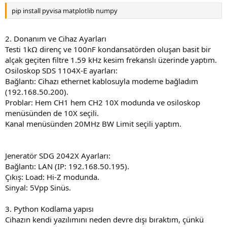
pip install pyvisa matplotlib numpy
2. Donanım ve Cihaz Ayarları
Testi 1kΩ direnç ve 100nF kondansatörden oluşan basit bir
alçak geçiten filtre 1.59 kHz kesim frekanslı üzerinde yaptım.
Osiloskop SDS 1104X-E ayarları:
Bağlantı: Cihazı ethernet kablosuyla modeme bağladım
(192.168.50.200).
Problar: Hem CH1 hem CH2 10X modunda ve osiloskop
menüsünden de 10X seçili.
Kanal menüsünden 20MHz BW Limit seçili yaptım.
Jeneratör SDG 2042X Ayarları:
Bağlantı: LAN (IP: 192.168.50.195).
Çıkış: Load: Hi-Z modunda.
Sinyal: 5Vpp Sinüs.
3. Python Kodlama yapısı
Cihazın kendi yazılımını neden devre dışı bıraktım, çünkü