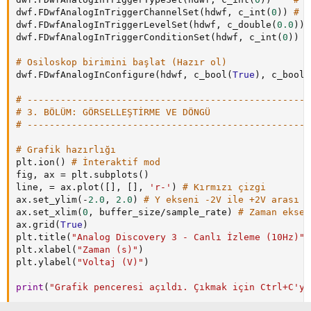
dwf
.
FDwfAnalogInTriggerChannelSet
(
hdwf
,
 c_int
(
0
)
)
# S
dwf
.
FDwfAnalogInTriggerLevelSet
(
hdwf
,
 c_double
(
0.0
)
)
dwf
.
FDwfAnalogInTriggerConditionSet
(
hdwf
,
 c_int
(
0
)
)
#
# Osiloskop birimini başlat (Hazır ol)
dwf
.
FDwfAnalogInConfigure
(
hdwf
,
 c_bool
(
True
)
,
 c_bool
(
# ---------------------------------------------------
# 3. BÖLÜM: GÖRSELLEŞTİRME VE DÖNGÜ
# ---------------------------------------------------
# Grafik hazırlığı
plt
.
ion
(
)
# İnteraktif mod
fig
,
 ax 
=
 plt
.
subplots
(
)
line
,
=
 ax
.
plot
(
[
]
,
[
]
,
'r-'
)
# Kırmızı çizgi
ax
.
set_ylim
(
-
2.0
,
2.0
)
# Y ekseni -2V ile +2V arası
ax
.
set_xlim
(
0
,
 buffer_size
/
sample_rate
)
# Zaman eksen
ax
.
grid
(
True
)
plt
.
title
(
"Analog Discovery 3 - Canlı İzleme (10Hz)"
)
plt
.
xlabel
(
"Zaman (s)"
)
plt
.
ylabel
(
"Voltaj (V)"
)
print
(
"Grafik penceresi açıldı. Çıkmak için Ctrl+C'ye