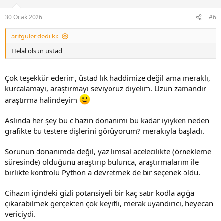
o
n
30 Ocak 2026
#6
s
:
arifguler dedi ki:
Helal olsun üstad
Çok teşekkür ederim, üstad lık haddimize değil ama meraklı,
kurcalamayı, araştırmayı seviyoruz diyelim. Uzun zamandır
araştırma halindeyim
Aslında her şey bu cihazın donanımı bu kadar iyiyken neden
grafikte bu testere dişlerini görüyorum? merakıyla başladı.
Sorunun donanımda değil, yazılımsal acelecilikte (örnekleme
süresinde) olduğunu araştırıp bulunca, araştırmalarım ile
birlikte kontrolü Python a devretmek de bir seçenek oldu.
Cihazın içindeki gizli potansiyeli bir kaç satır kodla açığa
çıkarabilmek gerçekten çok keyifli, merak uyandırıcı, heyecan
vericiydi.