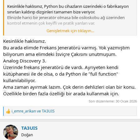
Kesinlikle haklısınız, Python bu cihazların üzerindeki o fabrikasyon
sınırları kaldırıp dizginleri tamamen bize veriyor.
Elinizde harici bir jeneratör olmasa bile osiloskobu ağ üzerinden
kontrol etmenin çok keyifli ve pratik yanları var.
Genişletmek için tıklayın...
Otomatik ekran görüntüsü, veri loglama, kendi ölçüm
parametrelerinizi gibi işlemler yapılabilir.
Kesinlikle haklısınız.
Bu arada elimde Frekans Jeneratörü varmış. Yok yazmıştım
Python ile bu cihaz artık bir osiloskop değil; bilgisayarın güçlü,
biliyorum ama elimdeki İsviçre Çakısını unutmuşum.
yüksek çözünürlüklü bir sensörü haline gelmiş oluyor.
Analog Discovery 3.
Üzerinde frekans jeneratörü de vardı. Ayrıyeten kendi
kütüphanesi ile de olsa, o da Python ile "full function"
kullanılabiliyor.
Ama zaman ayırmak lazım. Çok derin dehlizleri olan bir konu.
Özellikle birden fazla özelliği bir arada kullanmak için.
Son düzenleme:
30 Ocak 2026
i_emre_arikan
ve
TA3UIS
R
e
a
TA3UIS
c
t
Doğan
i