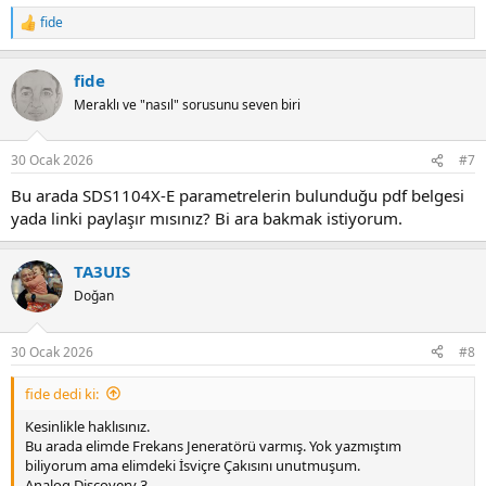
fide
R
e
a
fide
c
t
Meraklı ve "nasıl" sorusunu seven biri
i
o
n
30 Ocak 2026
#7
s
:
Bu arada SDS1104X-E parametrelerin bulunduğu pdf belgesi
yada linki paylaşır mısınız? Bi ara bakmak istiyorum.
TA3UIS
Doğan
30 Ocak 2026
#8
fide dedi ki:
Kesinlikle haklısınız.
Bu arada elimde Frekans Jeneratörü varmış. Yok yazmıştım
biliyorum ama elimdeki İsviçre Çakısını unutmuşum.
Analog Discovery 3.