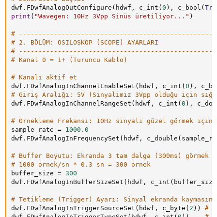
dwf
.
FDwfAnalogOutConfigure
(
hdwf
,
 c_int
(
0
)
,
 c_bool
(
Tru
print
(
"Wavegen: 10Hz 3Vpp Sinüs üretiliyor..."
)
# ---------------------------------------------------
# 2. BÖLÜM: OSİLOSKOP (SCOPE) AYARLARI
# ---------------------------------------------------
# Kanal 0 = 1+ (Turuncu Kablo)
# Kanalı aktif et
dwf
.
FDwfAnalogInChannelEnableSet
(
hdwf
,
 c_int
(
0
)
,
 c_bo
# Giriş Aralığı: 5V (Sinyalimiz 3Vpp olduğu için sığa
dwf
.
FDwfAnalogInChannelRangeSet
(
hdwf
,
 c_int
(
0
)
,
 c_dou
# Örnekleme Frekansı: 10Hz sinyali güzel görmek için 
sample_rate 
=
1000.0
dwf
.
FDwfAnalogInFrequencySet
(
hdwf
,
 c_double
(
sample_ra
# Buffer Boyutu: Ekranda 3 tam dalga (300ms) görmek i
# 1000 örnek/sn * 0.3 sn = 300 örnek
buffer_size 
=
300
dwf
.
FDwfAnalogInBufferSizeSet
(
hdwf
,
 c_int
(
buffer_size
# Tetikleme (Trigger) Ayarı: Sinyal ekranda kaymasın 
dwf
.
FDwfAnalogInTriggerSourceSet
(
hdwf
,
 c_byte
(
2
)
)
# 2
dwf
.
FDwfAnalogInTriggerTypeSet
(
hdwf
,
 c_int
(
0
)
)
# 0