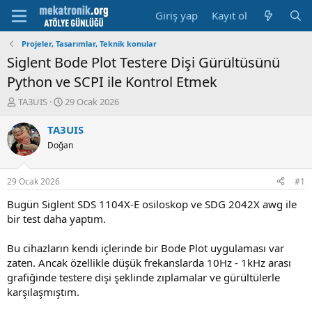
Giriş yap
Kayıt ol
Projeler, Tasarımlar, Teknik konular
Siglent Bode Plot Testere Dişi Gürültüsünü
Python ve SCPI ile Kontrol Etmek
K
B
TA3UIS
29 Ocak 2026
o
a
n
ş
TA3UIS
u
l
Doğan
y
a
u
m
b
a
29 Ocak 2026
#1
a
t
ş
a
Bugün Siglent SDS 1104X-E osiloskop ve SDG 2042X awg ile
l
r
bir test daha yaptım.
a
i
t
h
Bu cihazların kendi içlerinde bir Bode Plot uygulaması var
a
i
zaten. Ancak özellikle düşük frekanslarda 10Hz - 1kHz arası
n
grafiğinde testere dişi şeklinde zıplamalar ve gürültülerle
karşılaşmıştım.