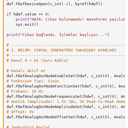
dwf
.
FDwfDeviceOpen
(
c_int
(
-
1
)
,
 byref
(
hdwf
)
)
if
 hdwf
.
value 
==
0
:
print
(
"HATA: Cihaz bulunamadı! WaveForms yazılımı
    sys
.
exit
(
)
print
(
"Cihaz bağlandı. İşlemler başlıyor..."
)
# ---------------------------------------------------
# 1. BÖLÜM: SİNYAL JENERATÖRÜ (WAVEGEN) AYARLARI
# ---------------------------------------------------
# Kanal 0 = W1 (Sarı Kablo)
# Kanalı aktif et
dwf
.
FDwfAnalogOutNodeEnableSet
(
hdwf
,
 c_int
(
0
)
,
 Analog
# Fonksiyon Tipi: Sinüs
dwf
.
FDwfAnalogOutNodeFunctionSet
(
hdwf
,
 c_int
(
0
)
,
 Anal
# Frekans: 10 Hz
dwf
.
FDwfAnalogOutNodeFrequencySet
(
hdwf
,
 c_int
(
0
)
,
 Ana
# Genlik (Amplitude): 1.5V (Bu, 3V Peak-to-Peak demek
dwf
.
FDwfAnalogOutNodeAmplitudeSet
(
hdwf
,
 c_int
(
0
)
,
 Ana
# Offset: 0V
dwf
.
FDwfAnalogOutNodeOffsetSet
(
hdwf
,
 c_int
(
0
)
,
 Analog
# Jeneratörü Başlat