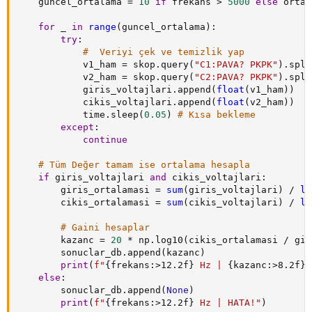
    guncel_ortalama 
=
10
if
 frekans 
>
5000
else
 ortal
for
 _ 
in
range
(
guncel_ortalama
)
:
try
:
#  Veriyi çek ve temizlik yap
            v1_ham 
=
 skop
.
query
(
"C1:PAVA? PKPK"
)
.
spli
            v2_ham 
=
 skop
.
query
(
"C2:PAVA? PKPK"
)
.
spli
            giris_voltajlari
.
append
(
float
(
v1_ham
)
)
            cikis_voltajlari
.
append
(
float
(
v2_ham
)
)
            time
.
sleep
(
0.05
)
# Kısa bekleme
except
:
continue
# Tüm Değer tamam ise ortalama hesapla
if
 giris_voltajlari 
and
 cikis_voltajlari
:
        giris_ortalamasi 
=
sum
(
giris_voltajlari
)
/
le
        cikis_ortalamasi 
=
sum
(
cikis_voltajlari
)
/
le
# Gaini hesaplar
        kazanc 
=
20
*
 np
.
log10
(
cikis_ortalamasi 
/
 gir
        sonuclar_db
.
append
(
kazanc
)
print
(
f"
{
frekans
:
>12.2f
}
 Hz | 
{
kazanc
:
>8.2f
}
 
else
:
        sonuclar_db
.
append
(
None
)
print
(
f"
{
frekans
:
>12.2f
}
 Hz | HATA!"
)