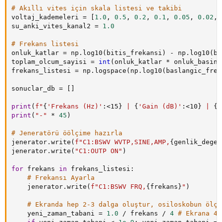
# Akıllı vites için skala listesi ve takibi
voltaj_kademeleri 
=
[
1.0
,
0.5
,
0.2
,
0.1
,
0.05
,
0.02
,
su_anki_vites_kanal2 
=
1.0
# Frekans listesi
onluk_katlar 
=
 np
.
log10
(
bitis_frekansi
)
-
 np
.
log10
(
ba
toplam_olcum_sayisi 
=
int
(
onluk_katlar 
*
 onluk_basina
frekans_listesi 
=
 np
.
logspace
(
np
.
log10
(
baslangic_frek
sonuclar_db 
=
[
]
print
(
f"
{
'Frekans (Hz)'
:
<15
}
 | 
{
'Gain (dB)'
:
<10
}
 | 
{
'
print
(
"-"
*
45
)
# Jeneratörü öölçime hazırla
jenerator
.
write
(
f"C1:BSWV WVTP,SINE,AMP,
{
genlik_deger
jenerator
.
write
(
"C1:OUTP ON"
)
for
 frekans 
in
 frekans_listesi
:
# Frekansı Ayarla
    jenerator
.
write
(
f"C1:BSWV FRQ,
{
frekans
}
"
)
# Ekranda hep 2-3 dalga oluştur, osiloskobun ölçü
    yeni_zaman_tabani 
=
1.0
/
 frekans 
/
4
# Ekrana 4-