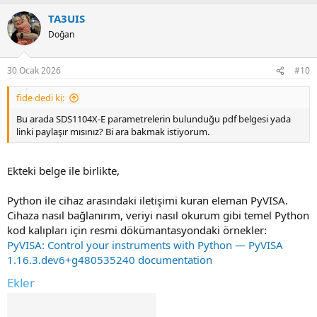
a
TA3UIS
c
t
Doğan
i
o
n
30 Ocak 2026
#10
s
:
fide dedi ki:
Bu arada SDS1104X-E parametrelerin bulunduğu pdf belgesi yada
linki paylaşır mısınız? Bi ara bakmak istiyorum.
Ekteki belge ile birlikte,
Python ile cihaz arasındaki iletişimi kuran eleman PyVISA.
Cihaza nasıl bağlanırım, veriyi nasıl okurum gibi temel Python
kod kalıpları için resmi dökümantasyondaki örnekler:
PyVISA: Control your instruments with Python — PyVISA
1.16.3.dev6+g480535240 documentation
Ekler