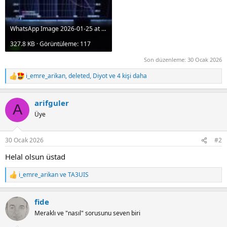
WhatsApp Image 2026-01-25 at 23.12.55 (1).jpeg
327.8 KB · Görüntüleme: 117
Son düzenleme:
30 Ocak 2026
i_emre_arikan
,
deleted
,
Diyot
ve 4 kişi daha
R
e
a
arifguler
c
A
t
Üye
i
o
n
30 Ocak 2026
#2
s
:
Helal olsun üstad
i_emre_arikan
ve
TA3UIS
R
e
a
fide
c
t
Meraklı ve "nasıl" sorusunu seven biri
i
o