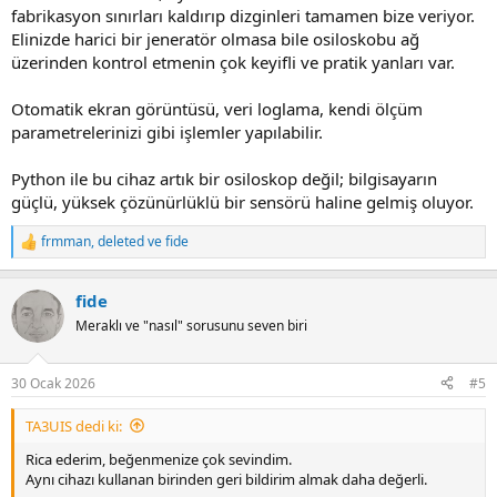
fabrikasyon sınırları kaldırıp dizginleri tamamen bize veriyor.
Elinizde harici bir jeneratör olmasa bile osiloskobu ağ
üzerinden kontrol etmenin çok keyifli ve pratik yanları var.
Otomatik ekran görüntüsü, veri loglama, kendi ölçüm
parametrelerinizi gibi işlemler yapılabilir.
Python ile bu cihaz artık bir osiloskop değil; bilgisayarın
güçlü, yüksek çözünürlüklü bir sensörü haline gelmiş oluyor.
frmman
,
deleted
ve
fide
R
e
a
fide
c
t
Meraklı ve "nasıl" sorusunu seven biri
i
o
n
30 Ocak 2026
#5
s
:
TA3UIS dedi ki:
Rica ederim, beğenmenize çok sevindim.
Aynı cihazı kullanan birinden geri bildirim almak daha değerli.