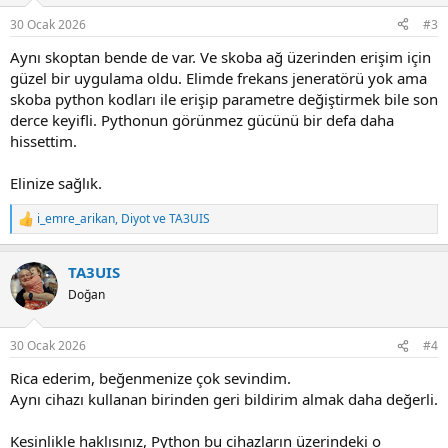
n
30 Ocak 2026
#3
s
:
Aynı skoptan bende de var. Ve skoba ağ üzerinden erişim için
güzel bir uygulama oldu. Elimde frekans jeneratörü yok ama
skoba python kodları ile erişip parametre değiştirmek bile son
derce keyifli. Pythonun görünmez gücünü bir defa daha
hissettim.
Elinize sağlık.
i_emre_arikan
,
Diyot
ve
TA3UIS
R
e
a
TA3UIS
c
t
Doğan
i
o
n
30 Ocak 2026
#4
s
:
Rica ederim, beğenmenize çok sevindim.
Aynı cihazı kullanan birinden geri bildirim almak daha değerli.
Kesinlikle haklısınız, Python bu cihazların üzerindeki o