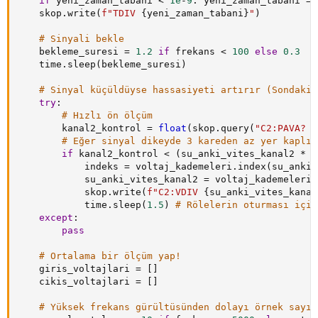
if
 yeni_zaman_tabani 
<
1e
-
9
:
 yeni_zaman_tabani 
=
    skop
.
write
(
f"TDIV 
{
yeni_zaman_tabani
}
"
)
# Sinyali bekle
    bekleme_suresi 
=
1.2
if
 frekans 
<
100
else
0.3
    time
.
sleep
(
bekleme_suresi
)
# Sinyal küçüldüyse hassasiyeti artırır (Sondaki 
try
:
# Hızlı ön ölçüm
        kanal2_kontrol 
=
float
(
skop
.
query
(
"C2:PAVA? P
# Eğer sinyal dikeyde 3 kareden az yer kaplıy
if
 kanal2_kontrol 
<
(
su_anki_vites_kanal2 
*
3
            indeks 
=
 voltaj_kademeleri
.
index
(
su_anki_
            su_anki_vites_kanal2 
=
 voltaj_kademeleri
[
            skop
.
write
(
f"C2:VDIV 
{
su_anki_vites_kanal
            time
.
sleep
(
1.5
)
# Rölelerin oturması için
except
:
pass
# Ortalama bir ölçüm yap!
    giris_voltajlari 
=
[
]
    cikis_voltajlari 
=
[
]
# Yüksek frekans gürültüsünden dolayı örnek sayıs