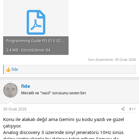
Programming Guide PG 01 E 02 C.pdf
2.4 MB · Görüntüleme: 84
Son düzenleme:
30 Ocak 2026
fide
R
e
a
fide
c
t
Meraklı ve "nasıl" sorusunu seven biri
i
o
n
30 Ocak 2026
#11
s
:
Konu ile alakalı değil ama Gemini şu kodu yazdı ve güzel
çalışıyor.
Analog discovery 3 üzerinde sinyl jeneratörü 10Hz sinüs
dalga üretip skopla bu dalgayı takip ediyor. Sonucu da