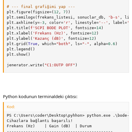
# --- final grafiğimi yap ---
plt
.
figure
(
figsize
=
(
12
,
7
)
)
plt
.
semilogx
(
frekans_listesi
,
 sonuclar_db
,
'b-s'
,
 lin
plt
.
axhline
(
y
=
-
3
,
 color
=
'r'
,
 linestyle
=
'--'
,
 label
=
'-
plt
.
title
(
f'SCPI BODE PLOT'
,
 fontsize
=
14
)
plt
.
xlabel
(
'Frekans (Hz)'
,
 fontsize
=
12
)
plt
.
ylabel
(
'Kazanç (dB)'
,
 fontsize
=
12
)
plt
.
grid
(
True
,
 which
=
"both"
,
 ls
=
"-"
,
 alpha
=
0.6
)
plt
.
legend
(
)
plt
.
show
(
)
jenerator
.
write
(
"C1:OUTP OFF"
)
Python kodunun terminaldeki çıktısı:
Kod:
PS C:\Users\coder\Desktop\pyhhon> python.exe .\bode-pl
Cihazlara bağlantı başarılı!

Frekans (Hz)    | Gain (dB)  | Durum

---------------------------------------------
