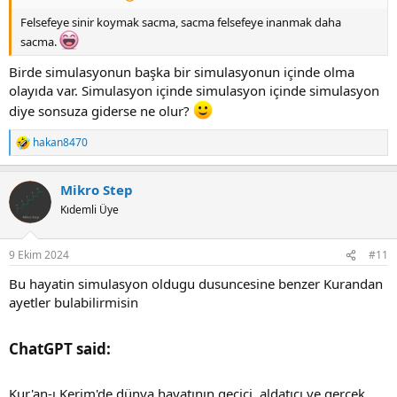
Felsefeye sinir koymak sacma, sacma felsefeye inanmak daha
sacma.
Birde simulasyonun başka bir simulasyonun içinde olma
olayıda var. Simulasyon içinde simulasyon içinde simulasyon
diye sonsuza giderse ne olur?
hakan8470
R
e
a
Mikro Step
c
t
Kıdemli Üye
i
o
n
9 Ekim 2024
#11
s
:
Bu hayatin simulasyon oldugu dusuncesine benzer Kurandan
ayetler bulabilirmisin
ChatGPT said:​
Kur'an-ı Kerim'de dünya hayatının geçici, aldatıcı ve gerçek