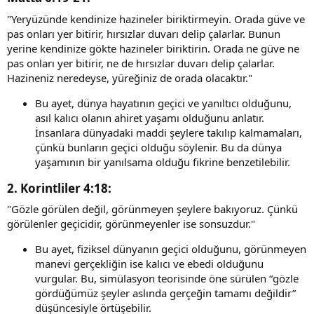
"Yeryüzünde kendinize hazineler biriktirmeyin. Orada güve ve
pas onları yer bitirir, hırsızlar duvarı delip çalarlar. Bunun
yerine kendinize gökte hazineler biriktirin. Orada ne güve ne
pas onları yer bitirir, ne de hırsızlar duvarı delip çalarlar.
Hazineniz neredeyse, yüreğiniz de orada olacaktır."
Bu ayet, dünya hayatının geçici ve yanıltıcı olduğunu,
asıl kalıcı olanın ahiret yaşamı olduğunu anlatır.
İnsanlara dünyadaki maddi şeylere takılıp kalmamaları,
çünkü bunların geçici olduğu söylenir. Bu da dünya
yaşamının bir yanılsama olduğu fikrine benzetilebilir.
2. Korintliler 4:18
:​
"Gözle görülen değil, görünmeyen şeylere bakıyoruz. Çünkü
görülenler geçicidir, görünmeyenler ise sonsuzdur."
Bu ayet, fiziksel dünyanın geçici olduğunu, görünmeyen
manevi gerçekliğin ise kalıcı ve ebedi olduğunu
vurgular. Bu, simülasyon teorisinde öne sürülen “gözle
gördüğümüz şeyler aslında gerçeğin tamamı değildir”
düşüncesiyle örtüşebilir.