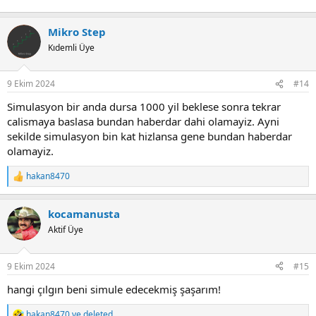
Mikro Step
Kıdemli Üye
9 Ekim 2024
#14
Simulasyon bir anda dursa 1000 yil beklese sonra tekrar
calismaya baslasa bundan haberdar dahi olamayiz. Ayni
sekilde simulasyon bin kat hizlansa gene bundan haberdar
olamayiz.
hakan8470
R
e
a
kocamanusta
c
t
Aktif Üye
i
o
n
9 Ekim 2024
#15
s
:
hangi çılgın beni simule edecekmiş şaşarım!
hakan8470
ve
deleted