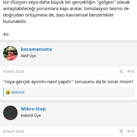
tür illüzyon veya daha büyük bir gerçekliğin "gölgesi" olarak
anlaşılabileceği yorumlara kapı aralar. Simülasyon teorisi ile
doğrudan örtüşmese de, bazı kavramsal benzerlikler
bulunabilir.
4o
kocamanusta
Aktif Üye
9 Ekim 2024
#18
''rüya-gerçek ayırımı nasıl yapılır'' sorusunu da bi sorar mısın?
deleted
R
e
a
Mikro Step
c
t
Kıdemli Üye
i
o
n
9 Ekim 2024
#19
s