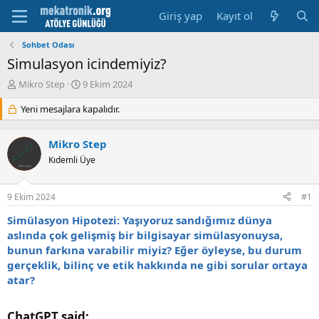
Giriş yap
Kayıt ol
Sohbet Odası
Simulasyon icindemiyiz?
K
B
Mikro Step
9 Ekim 2024
o
a
n
Yeni mesajlara kapalıdır.
ş
u
l
y
a
Mikro Step
u
m
b
Kıdemli Üye
a
a
t
ş
a
9 Ekim 2024
#1
l
r
a
i
Simülasyon Hipotezi: Yaşıyoruz sandığımız dünya
t
h
aslında çok gelişmiş bir bilgisayar simülasyonuysa,
a
i
bunun farkına varabilir miyiz? Eğer öyleyse, bu durum
n
gerçeklik, bilinç ve etik hakkında ne gibi sorular ortaya
atar?
ChatGPT said:​