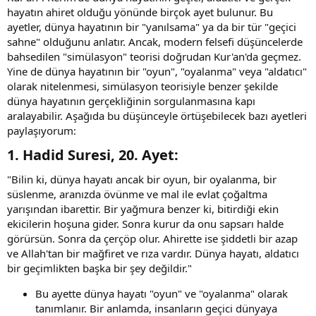
hayatın ahiret olduğu yönünde birçok ayet bulunur. Bu
ayetler, dünya hayatının bir "yanılsama" ya da bir tür "geçici
sahne" olduğunu anlatır. Ancak, modern felsefi düşüncelerde
bahsedilen "simülasyon" teorisi doğrudan Kur'an'da geçmez.
Yine de dünya hayatının bir "oyun", "oyalanma" veya "aldatıcı"
olarak nitelenmesi, simülasyon teorisiyle benzer şekilde
dünya hayatının gerçekliğinin sorgulanmasına kapı
aralayabilir. Aşağıda bu düşünceyle örtüşebilecek bazı ayetleri
paylaşıyorum:
1.
Hadid Suresi, 20. Ayet
:​
"Bilin ki, dünya hayatı ancak bir oyun, bir oyalanma, bir
süslenme, aranızda övünme ve mal ile evlat çoğaltma
yarışından ibarettir. Bir yağmura benzer ki, bitirdiği ekin
ekicilerin hoşuna gider. Sonra kurur da onu sapsarı halde
görürsün. Sonra da çerçöp olur. Ahirette ise şiddetli bir azap
ve Allah'tan bir mağfiret ve rıza vardır. Dünya hayatı, aldatıcı
bir geçimlikten başka bir şey değildir."
Bu ayette dünya hayatı "oyun" ve "oyalanma" olarak
tanımlanır. Bir anlamda, insanların geçici dünyaya