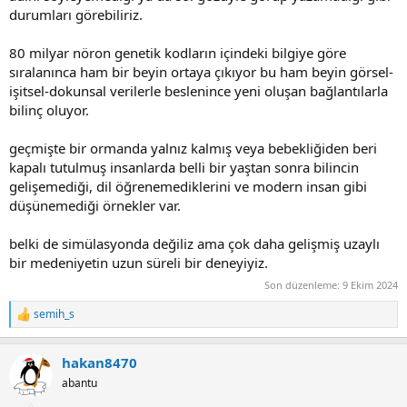
durumları görebiliriz.
80 milyar nöron genetik kodların içindeki bilgiye göre
sıralanınca ham bir beyin ortaya çıkıyor bu ham beyin görsel-
işitsel-dokunsal verilerle beslenince yeni oluşan bağlantılarla
bilinç oluyor.
geçmişte bir ormanda yalnız kalmış veya bebekliğiden beri
kapalı tutulmuş insanlarda belli bir yaştan sonra bilincin
gelişemediği, dil öğrenemediklerini ve modern insan gibi
düşünemediği örnekler var.
belki de simülasyonda değiliz ama çok daha gelişmiş uzaylı
bir medeniyetin uzun süreli bir deneyiyiz.
Son düzenleme:
9 Ekim 2024
semih_s
R
e
a
hakan8470
c
t
abantu
i
o