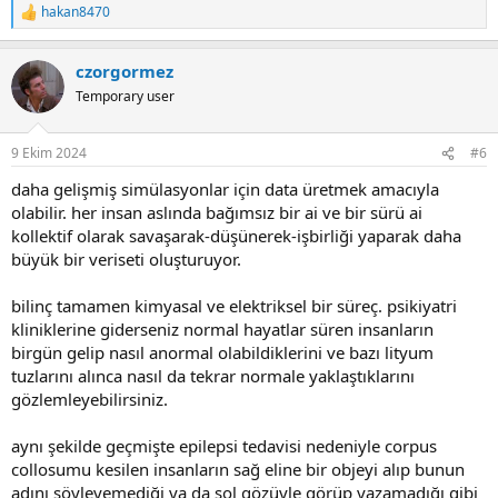
hakan8470
R
e
a
czorgormez
c
t
Temporary user
i
o
n
9 Ekim 2024
#6
s
:
daha gelişmiş simülasyonlar için data üretmek amacıyla
olabilir. her insan aslında bağımsız bir ai ve bir sürü ai
kollektif olarak savaşarak-düşünerek-işbirliği yaparak daha
büyük bir veriseti oluşturuyor.
bilinç tamamen kimyasal ve elektriksel bir süreç. psikiyatri
kliniklerine giderseniz normal hayatlar süren insanların
birgün gelip nasıl anormal olabildiklerini ve bazı lityum
tuzlarını alınca nasıl da tekrar normale yaklaştıklarını
gözlemleyebilirsiniz.
aynı şekilde geçmişte epilepsi tedavisi nedeniyle corpus
collosumu kesilen insanların sağ eline bir objeyi alıp bunun
adını söyleyemediği ya da sol gözüyle görüp yazamadığı gibi