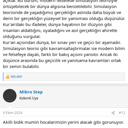
açıklar. Bu durum, modern felsefede simülasyon teorisiyle
örtüşebilecek bir dünya algısına benzetilebilir. Simülasyon
teorisinde de yaşadığımız gerçekliğin aslında daha büyük ve
derin bir gerçekliğin yüzeysel bir yansıması olduğu düşünülür.
Kur'an'daki bu ifadeler, dünya hayatının bir illüzyon gibi
insanları aldattığını, oyaladığını ve asıl gerçekliğin ahirette
olduğunu vurgular.
Kur'an açısından dünya, bir sınav yeri ve geçici bir aşamadır.
Simülasyon teorisi gibi kavramsallaştırmalar ise modern bilim
ve felsefeye dayalı, farklı bir bakış açısını yansıtır. Ancak iki
düşünce arasında bu geçicilik ve yanılsama kavramları ortak
bir zemin bulabilir.
latcakir
R
e
a
Mikro Step
c
t
Kıdemli Üye
i
o
n
9 Ekim 2024
#12
s
:
Akilli bidik mumin hocalarimizin yerini alacak gibi gorunuyor.