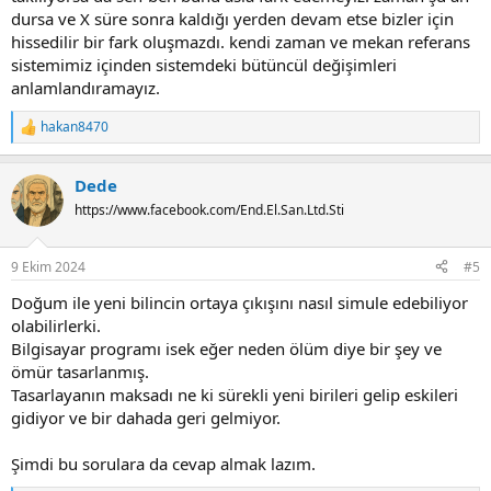
dursa ve X süre sonra kaldığı yerden devam etse bizler için
hissedilir bir fark oluşmazdı. kendi zaman ve mekan referans
sistemimiz içinden sistemdeki bütüncül değişimleri
anlamlandıramayız.
hakan8470
R
e
a
Dede
c
t
https://www.facebook.com/End.El.San.Ltd.Sti
i
o
n
9 Ekim 2024
#5
s
:
Doğum ile yeni bilincin ortaya çıkışını nasıl simule edebiliyor
olabilirlerki.
Bilgisayar programı isek eğer neden ölüm diye bir şey ve
ömür tasarlanmış.
Tasarlayanın maksadı ne ki sürekli yeni birileri gelip eskileri
gidiyor ve bir dahada geri gelmiyor.
Şimdi bu sorulara da cevap almak lazım.