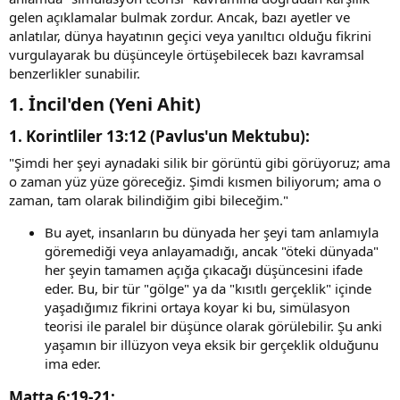
gelen açıklamalar bulmak zordur. Ancak, bazı ayetler ve
anlatılar, dünya hayatının geçici veya yanıltıcı olduğu fikrini
vurgulayarak bu düşünceyle örtüşebilecek bazı kavramsal
benzerlikler sunabilir.
1.
İncil'den (Yeni Ahit)
1. Korintliler 13:12
(Pavlus'un Mektubu):​
"Şimdi her şeyi aynadaki silik bir görüntü gibi görüyoruz; ama
o zaman yüz yüze göreceğiz. Şimdi kısmen biliyorum; ama o
zaman, tam olarak bilindiğim gibi bileceğim."
Bu ayet, insanların bu dünyada her şeyi tam anlamıyla
göremediği veya anlayamadığı, ancak "öteki dünyada"
her şeyin tamamen açığa çıkacağı düşüncesini ifade
eder. Bu, bir tür "gölge" ya da "kısıtlı gerçeklik" içinde
yaşadığımız fikrini ortaya koyar ki bu, simülasyon
teorisi ile paralel bir düşünce olarak görülebilir. Şu anki
yaşamın bir illüzyon veya eksik bir gerçeklik olduğunu
ima eder.
Matta 6:19-21
:​