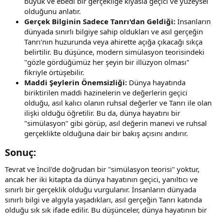
büyük ve ebedi bir gerçekliğe kıyasla geçici ve yüzeysel
olduğunu anlatır.
Gerçek Bilginin Sadece Tanrı'dan Geldiği:
İnsanların
dünyada sınırlı bilgiye sahip oldukları ve asıl gerçeğin
Tanrı'nın huzurunda veya ahirette açığa çıkacağı sıkça
belirtilir. Bu düşünce, modern simülasyon teorisindeki
"gözle gördüğümüz her şeyin bir illüzyon olması"
fikriyle örtüşebilir.
Maddi Şeylerin Önemsizliği:
Dünya hayatında
biriktirilen maddi hazinelerin ve değerlerin geçici
olduğu, asıl kalıcı olanın ruhsal değerler ve Tanrı ile olan
ilişki olduğu öğretilir. Bu da, dünya hayatını bir
"simülasyon" gibi görüp, asıl değerin manevi ve ruhsal
gerçeklikte olduğuna dair bir bakış açısını andırır.
Sonuç:​
Tevrat ve İncil'de doğrudan bir "simülasyon teorisi" yoktur,
ancak her iki kitapta da dünya hayatının geçici, yanıltıcı ve
sınırlı bir gerçeklik olduğu vurgulanır. İnsanların dünyada
sınırlı bilgi ve algıyla yaşadıkları, asıl gerçeğin Tanrı katında
olduğu sık sık ifade edilir. Bu düşünceler, dünya hayatının bir