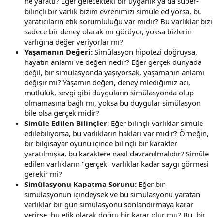
ne yarattı? Eğer gelecekteki bir uygarlık ya da süper-
bilinçli bir varlık bizim evrenimizi simüle ediyorsa, bu
yaratıcıların etik sorumluluğu var mıdır? Bu varlıklar bizi
sadece bir deney olarak mı görüyor, yoksa bizlerin
varlığına değer veriyorlar mı?
Yaşamanın Değeri:
Simülasyon hipotezi doğruysa,
hayatın anlamı ve değeri nedir? Eğer gerçek dünyada
değil, bir simülasyonda yaşıyorsak, yaşamanın anlamı
değişir mi? Yaşamın değeri, deneyimlediğimiz acı,
mutluluk, sevgi gibi duyguların simülasyonda olup
olmamasına bağlı mı, yoksa bu duygular simülasyon
bile olsa gerçek midir?
Simüle Edilen Bilinçler:
Eğer bilinçli varlıklar simüle
edilebiliyorsa, bu varlıkların hakları var mıdır? Örneğin,
bir bilgisayar oyunu içinde bilinçli bir karakter
yaratılmışsa, bu karaktere nasıl davranılmalıdır? Simüle
edilen varlıkların "gerçek" varlıklar kadar saygı görmesi
gerekir mi?
Simülasyonu Kapatma Sorunu:
Eğer bir
simülasyonun içindeysek ve bu simülasyonu yaratan
varlıklar bir gün simülasyonu sonlandırmaya karar
verirse, bu etik olarak doğru bir karar olur mu? Bu, bir