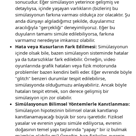
sonucudur. Eğer simülasyon yeterince gelişmiş ve
detaylıysa, içinde yaşayan varlıkların (bizlerin) bu
simülasyonun farkına varması oldukça zor olacaktır. Şu
anda dünyayı algıladığımız şekilde, duyularımız
aracılığıyla "gerçekliği" deneyimliyoruz. Eğer bu
duyuların tamamı simüle edilebiliyorsa, farkına
varmamız neredeyse imkansız olabilir.
Hata veya Kusurların Fark Edilmesi:
Simülasyonun
içinde olsak bile, bazen simülasyon sisteminde hatalar
ya da tutarsızlıklar fark edilebilir. Örneğin, video
oyunlarında grafik hataları veya fizik motorunda
problemler bazen kendini belli eder. Eğer evrende böyle
"glitch" benzeri durumlar tespit edilebilirse,
simülasyonda olduğumuzu anlayabiliriz. Ancak böyle
hataları tespit etmek, son derece gelişmiş bir
simülasyon için zor olabilir.
Simülasyonun Bilimsel Yöntemlerle Kanıtlanması:
Simülasyon hipotezinin bilimsel olarak kanıtlanıp
kanıtlanamayacağı büyük bir soru işaretidir. Fiziksel
yasalar ve evrenin yapısı simüle ediliyorsa, evrenin
doğasının temel yapı taşlarında "yapay" bir iz bulmak
mümkün olabilir mi? Örneğin, bazı fizikçiler, evrenin