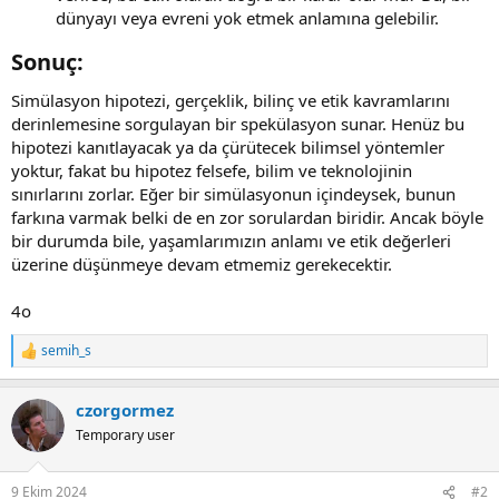
dünyayı veya evreni yok etmek anlamına gelebilir.
Sonuç:​
Simülasyon hipotezi, gerçeklik, bilinç ve etik kavramlarını
derinlemesine sorgulayan bir spekülasyon sunar. Henüz bu
hipotezi kanıtlayacak ya da çürütecek bilimsel yöntemler
yoktur, fakat bu hipotez felsefe, bilim ve teknolojinin
sınırlarını zorlar. Eğer bir simülasyonun içindeysek, bunun
farkına varmak belki de en zor sorulardan biridir. Ancak böyle
bir durumda bile, yaşamlarımızın anlamı ve etik değerleri
üzerine düşünmeye devam etmemiz gerekecektir.
4o
semih_s
R
e
a
czorgormez
c
t
Temporary user
i
o
n
9 Ekim 2024
#2