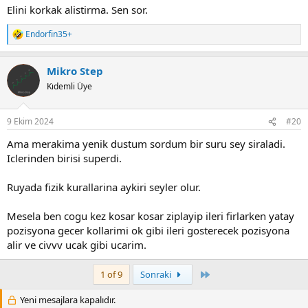
:
Elini korkak alistirma. Sen sor.
Endorfin35+
R
e
a
Mikro Step
c
t
Kıdemli Üye
i
o
n
9 Ekim 2024
#20
s
:
Ama merakima yenik dustum sordum bir suru sey siraladi.
Iclerinden birisi superdi.
Ruyada fizik kurallarina aykiri seyler olur.
Mesela ben cogu kez kosar kosar ziplayip ileri firlarken yatay
pozisyona gecer kollarimi ok gibi ileri gosterecek pozisyona
alir ve civvv ucak gibi ucarim.
Last
1 of 9
Sonraki
Yeni mesajlara kapalıdır.