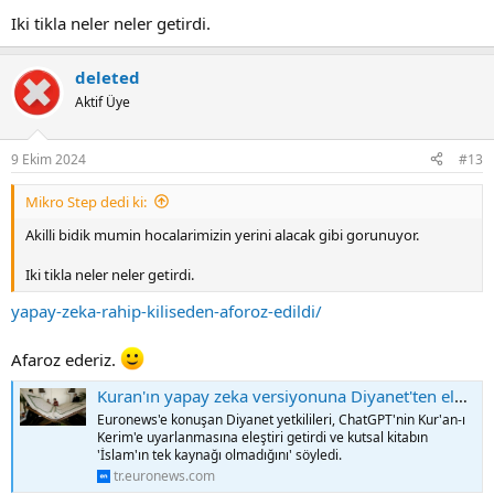
Iki tikla neler neler getirdi.
deleted
Aktif Üye
9 Ekim 2024
#13
Mikro Step dedi ki:
Akilli bidik mumin hocalarimizin yerini alacak gibi gorunuyor.
Iki tikla neler neler getirdi.
yapay-zeka-rahip-kiliseden-aforoz-edildi/
Afaroz ederiz.
Kuran'ın yapay zeka versiyonuna Diyanet'ten eleştiri
Euronews'e konuşan Diyanet yetkilileri, ChatGPT'nin Kur'an-ı
Kerim'e uyarlanmasına eleştiri getirdi ve kutsal kitabın
'İslam'ın tek kaynağı olmadığını' söyledi.
tr.euronews.com