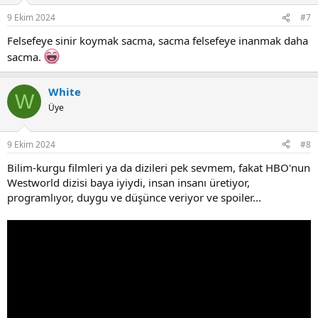
n
9 Ekim 2024
#7
s
:
Felsefeye sinir koymak sacma, sacma felsefeye inanmak daha
sacma.
White
W
Üye
9 Ekim 2024
#8
Bilim-kurgu filmleri ya da dizileri pek sevmem, fakat HBO'nun
Westworld dizisi baya iyiydi, insan insanı üretiyor,
programlıyor, duygu ve düşünce veriyor ve spoiler...