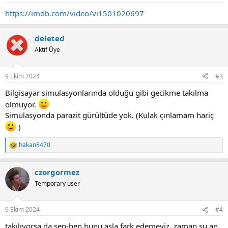
s
:
https://imdb.com/video/vi1501020697
deleted
Aktif Üye
9 Ekim 2024
#3
Bilgisayar simulasyonlarında olduğu gibi gecikme takılma
olmuyor.
Simulasyonda parazit gürültüde yok. (Kulak çınlamam hariç
)
hakan8470
R
e
a
czorgormez
c
t
Temporary user
i
o
n
9 Ekim 2024
#4
s
:
takılıyorsa da sen-ben bunu asla fark edemeyiz. zaman şu an