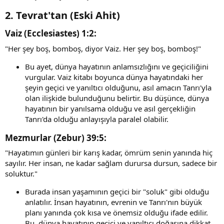
2.
Tevrat'tan (Eski Ahit)
Vaiz (Ecclesiastes) 1:2
:​
"Her şey boş, bomboş, diyor Vaiz. Her şey boş, bomboş!"
Bu ayet, dünya hayatının anlamsızlığını ve geçiciliğini
vurgular. Vaiz kitabı boyunca dünya hayatındaki her
şeyin geçici ve yanıltıcı olduğunu, asıl amacın Tanrı'yla
olan ilişkide bulunduğunu belirtir. Bu düşünce, dünya
hayatının bir yanılsama olduğu ve asıl gerçekliğin
Tanrı'da olduğu anlayışıyla paralel olabilir.
Mezmurlar (Zebur) 39:5
:​
"Hayatımın günleri bir karış kadar, ömrüm senin yanında hiç
sayılır. Her insan, ne kadar sağlam durursa dursun, sadece bir
soluktur."
Burada insan yaşamının geçici bir "soluk" gibi olduğu
anlatılır. İnsan hayatının, evrenin ve Tanrı'nın büyük
planı yanında çok kısa ve önemsiz olduğu ifade edilir.
Bu, dünya hayatının geçici ve yanıltıcı doğasına dikkat