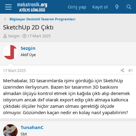
Giriş yap
Kayıt ol
Bilgisayar Destekli Tasarım Programları
SketchUp 2D Çıktı
K
B
Sezgin
17 Mart 2025
o
a
n
ş
Sezgin
u
l
Aktif Üye
y
a
u
m
b
a
17 Mart 2025
#1
a
t
ş
a
Merhabalar, 3D tasarımlarda işimi gördüğü için SketchUp
l
r
üzerinden ilerliyorum. Bazen bir tasarımın 3D baskısını
a
i
almadan ölçüyü kontrol etmek için kağıda çıktı alıp denemek
t
h
istiyorum ancak dxf olarak export edip çıktı almaya kalkınca
a
i
çıktıdaki ölçüler hiçbir zaman olması gerektiği ölçüde
n
olmuyor. Gözümden kaçan nedir en kolay nasıl yapabilirim?
TunahanC
SbX