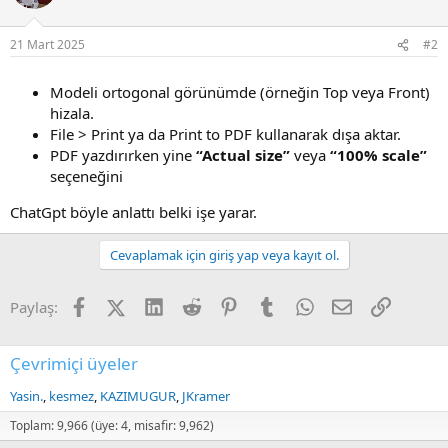
21 Mart 2025
#2
Modeli ortogonal görünümde (örneğin Top veya Front)
hizala.
File > Print ya da Print to PDF kullanarak dışa aktar.
PDF yazdırırken yine
“Actual size”
veya
“100% scale”
seçeneğini
ChatGpt böyle anlattı belki işe yarar.
Cevaplamak için giriş yap veya kayıt ol.
Facebook
X (Twitter)
LinkedIn
Reddit
Pinterest
Tumblr
WhatsApp
E-posta
Link
Paylaş:
Çevrimiçi üyeler
Yasin.
kesmez
KAZIMUGUR
JKramer
Toplam: 9,966 (üye: 4, misafir: 9,962)