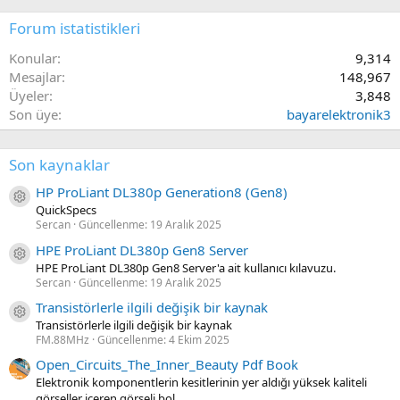
Forum istatistikleri
Konular
9,314
Mesajlar
148,967
Üyeler
3,848
Son üye
bayarelektronik3
Son kaynaklar
HP ProLiant DL380p Generation8 (Gen8)
Kaynak ikon/amblem
QuickSpecs
Sercan
Güncellenme:
19 Aralık 2025
HPE ProLiant DL380p Gen8 Server
Kaynak ikon/amblem
HPE ProLiant DL380p Gen8 Server'a ait kullanıcı kılavuzu.
Sercan
Güncellenme:
19 Aralık 2025
Transistörlerle ilgili değişik bir kaynak
Kaynak ikon/amblem
Transistörlerle ilgili değişik bir kaynak
FM.88MHz
Güncellenme:
4 Ekim 2025
Open_Circuits_The_Inner_Beauty Pdf Book
Elektronik komponentlerin kesitlerinin yer aldığı yüksek kaliteli
görseller içeren görseli bol