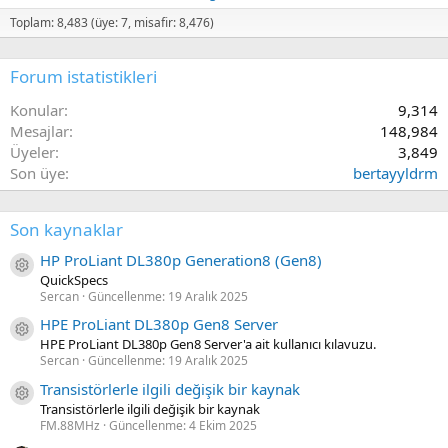
Toplam: 8,483 (üye: 7, misafir: 8,476)
Forum istatistikleri
Konular
9,314
Mesajlar
148,984
Üyeler
3,849
Son üye
bertayyldrm
Son kaynaklar
HP ProLiant DL380p Generation8 (Gen8)
Kaynak ikon/amblem
QuickSpecs
Sercan
Güncellenme:
19 Aralık 2025
HPE ProLiant DL380p Gen8 Server
Kaynak ikon/amblem
HPE ProLiant DL380p Gen8 Server'a ait kullanıcı kılavuzu.
Sercan
Güncellenme:
19 Aralık 2025
Transistörlerle ilgili değişik bir kaynak
Kaynak ikon/amblem
Transistörlerle ilgili değişik bir kaynak
FM.88MHz
Güncellenme:
4 Ekim 2025