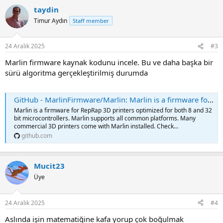
taydin
Timur Aydın
Staff member
24 Aralık 2025
#3
Marlin firmware kaynak kodunu incele. Bu ve daha başka bir
sürü algoritma gerçekleştirilmiş durumda
GitHub - MarlinFirmware/Marlin: Marlin is a firmware for RepRap 3D printers optimized for both 8 and 32 bit microcontrollers. Marlin supports all common platforms. Many commercial 3D printers come with Marlin installed. Check with your vendor if
Marlin is a firmware for RepRap 3D printers optimized for both 8 and 32
bit microcontrollers. Marlin supports all common platforms. Many
commercial 3D printers come with Marlin installed. Check...
github.com
Mucit23
Üye
24 Aralık 2025
#4
Aslında işin matematiğine kafa yorup çok boğulmak