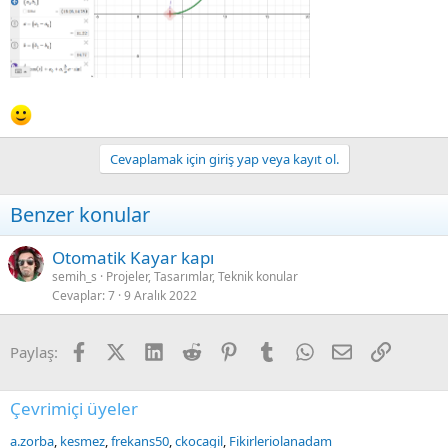
Cevaplamak için giriş yap veya kayıt ol.
Benzer konular
Otomatik Kayar kapı
semih_s
Projeler, Tasarımlar, Teknik konular
Cevaplar
7
9 Aralık 2022
Facebook
X (Twitter)
LinkedIn
Reddit
Pinterest
Tumblr
WhatsApp
E-posta
Link
Paylaş:
Çevrimiçi üyeler
a.zorba
kesmez
frekans50
ckocagil
Fikirleriolanadam