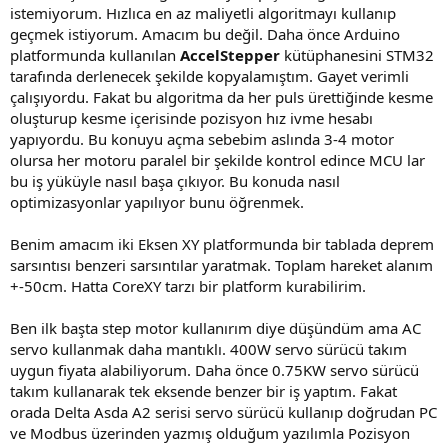
istemiyorum. Hızlıca en az maliyetli algoritmayı kullanıp
geçmek istiyorum. Amacım bu değil. Daha önce Arduino
platformunda kullanılan
AccelStepper
kütüphanesini STM32
tarafında derlenecek şekilde kopyalamıştım. Gayet verimli
çalışıyordu. Fakat bu algoritma da her puls ürettiğinde kesme
oluşturup kesme içerisinde pozisyon hız ivme hesabı
yapıyordu. Bu konuyu açma sebebim aslında 3-4 motor
olursa her motoru paralel bir şekilde kontrol edince MCU lar
bu iş yüküyle nasıl başa çıkıyor. Bu konuda nasıl
optimizasyonlar yapılıyor bunu öğrenmek.
Benim amacım iki Eksen XY platformunda bir tablada deprem
sarsıntısı benzeri sarsıntılar yaratmak. Toplam hareket alanım
+-50cm. Hatta CoreXY tarzı bir platform kurabilirim.
Ben ilk başta step motor kullanırım diye düşündüm ama AC
servo kullanmak daha mantıklı. 400W servo sürücü takım
uygun fiyata alabiliyorum. Daha önce 0.75KW servo sürücü
takım kullanarak tek eksende benzer bir iş yaptım. Fakat
orada Delta Asda A2 serisi servo sürücü kullanıp doğrudan PC
ve Modbus üzerinden yazmış olduğum yazılımla Pozisyon