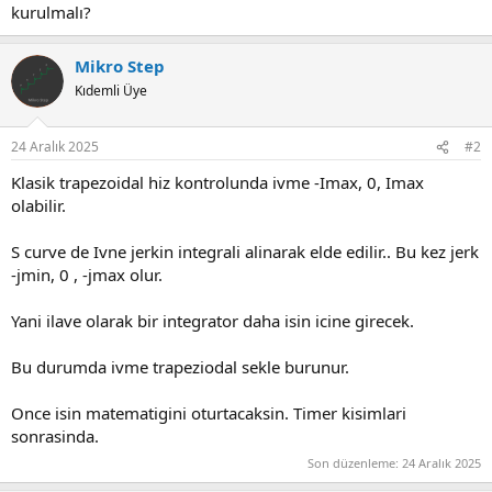
kurulmalı?
Mikro Step
Kıdemli Üye
24 Aralık 2025
#2
Klasik trapezoidal hiz kontrolunda ivme -Imax, 0, Imax
olabilir.
S curve de Ivne jerkin integrali alinarak elde edilir.. Bu kez jerk
-jmin, 0 , -jmax olur.
Yani ilave olarak bir integrator daha isin icine girecek.
Bu durumda ivme trapeziodal sekle burunur.
Once isin matematigini oturtacaksin. Timer kisimlari
sonrasinda.
Son düzenleme:
24 Aralık 2025