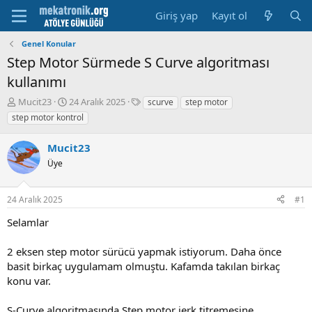
Giriş yap
Kayıt ol
Genel Konular
Step Motor Sürmede S Curve algoritması
kullanımı
K
B
E
Mucit23
24 Aralık 2025
scurve
step motor
o
a
t
step motor kontrol
n
ş
i
u
l
k
Mucit23
y
a
e
u
Üye
m
t
b
a
l
a
t
e
24 Aralık 2025
#1
ş
a
r
l
r
Selamlar
a
i
t
h
2 eksen step motor sürücü yapmak istiyorum. Daha önce
a
i
n
basit birkaç uygulamam olmuştu. Kafamda takılan birkaç
konu var.
S-Curve algoritmasında Step motor jerk titremesine