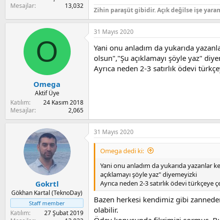
Mesajlar
13,032
Zihin paraşüt gibidir. Açık değilse işe yara
31 Mayıs 2020
O
Yani onu anladım da yukarıda yazanla
olsun","Şu açıklamayı şöyle yaz" diy
Ayrıca neden 2-3 satırlık ödevi türkç
Omega
Aktif Üye
Katılım
24 Kasım 2018
Mesajlar
2,065
31 Mayıs 2020
Omega dedi ki:
Yani onu anladım da yukarıda yazanlar ken
açıklamayı şöyle yaz" diyemeyizki
Ayrıca neden 2-3 satırlık ödevi türkçeye 
Gokrtl
Gökhan Kartal (TeknoDay)
Bazen herkesi kendimiz gibi zannede
Staff member
olabilir.
Katılım
27 Şubat 2019