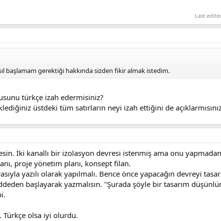
Last edit
ıl başlamam gerektiği hakkında sizden fikir almak istedim.
usunu türkçe izah edermisiniz?
diğiniz üstdeki tüm satırların neyi izah ettiğini de açıklarmısınız
 kesin. İki kanallı bir izolasyon devresi istenmiş ama onu yapmada
lanı, proje yönetim planı, konsept filan.
rasıyla yazılı olarak yapılmalı. Bence önce yapacağın devreyi tasa
deden başlayarak yazmalısın. "Şurada şöyle bir tasarım düşünl
i.
 Türkçe olsa iyi olurdu.