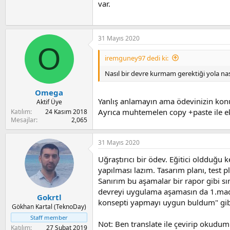
var.
31 Mayıs 2020
O
iremguney97 dedi ki:
Nasıl bir devre kurmam gerektiği yola nas
Omega
Yanlış anlamayın ama ödevinizin kon
Aktif Üye
Ayrıca muhtemelen copy +paste ile ekle
Katılım
24 Kasım 2018
Mesajlar
2,065
31 Mayıs 2020
Uğraştırıcı bir ödev. Eğitici oldduğu
yapılması lazım. Tasarım planı, test p
Sanırım bu aşamalar bir rapor gibi sı
devreyi uygulama aşamasın da 1.mad
Gokrtl
konsepti yapmayı uygun buldum" gib
Gökhan Kartal (TeknoDay)
Staff member
Not: Ben translate ile çevirip okudum.
Katılım
27 Şubat 2019