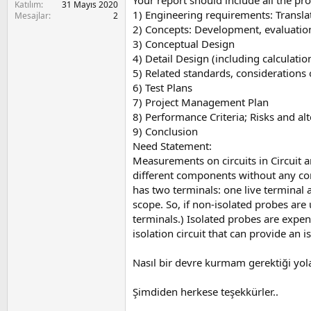
Your report should include all the pr
a
i
Katılım
31 Mayıs 2020
n
1) Engineering requirements: Transla
Mesajlar
2
2) Concepts: Development, evaluation
3) Conceptual Design
4) Detail Design (including calculatio
5) Related standards, considerations 
6) Test Plans
7) Project Management Plan
8) Performance Criteria; Risks and alt
9) Conclusion
Need Statement:
Measurements on circuits in Circuit a
different components without any co
has two terminals: one live terminal
scope. So, if non-isolated probes ar
terminals.) Isolated probes are expen
isolation circuit that can provide an
Nasıl bir devre kurmam gerektiği yol
Şimdiden herkese teşekkürler..