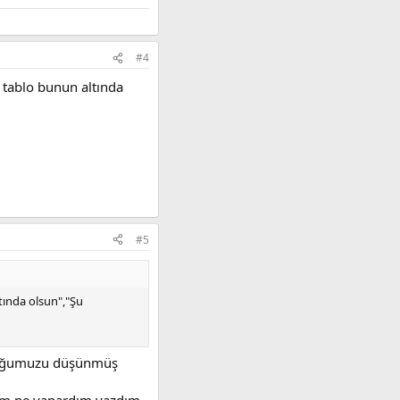
#4
 tablo bunun altında
#5
tında olsun","Şu
olduğumuzu düşünmüş