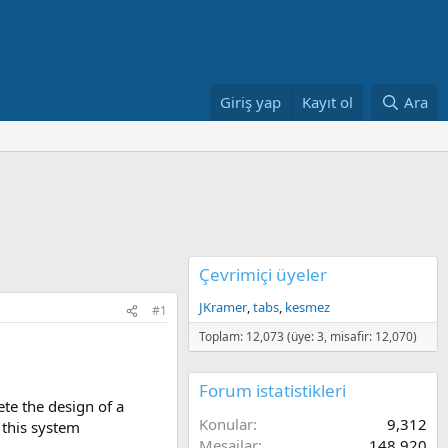
Giriş yap
Kayıt ol
Ara
Çevrimiçi üyeler
JKramer
tabs
kesmez
#1
Toplam: 12,073 (üye: 3, misafir: 12,070)
Forum istatistikleri
te the design of a
Konular
9,312
 this system
Mesajlar
148,920