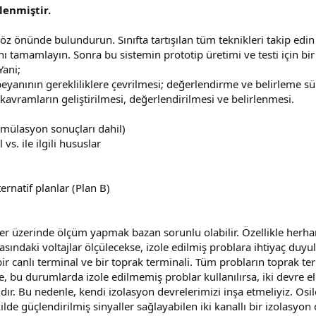
lenmiştir.
 göz önünde bulundurun. Sınıfta tartışılan tüm teknikleri takip edin
nı tamamlayın. Sonra bu sistemin prototip üretimi ve testi için bir
Yani;
 beyanının gerekliliklere çevrilmesi; değerlendirme ve belirleme sü
kavramların geliştirilmesi, değerlendirilmesi ve belirlenmesi.
imülasyon sonuçları dahil)
 vs. ile ilgili hususlar
ternatif planlar (Plan B)
er üzerinde ölçüm yapmak bazan sorunlu olabilir. Özellikle herhan
asındaki voltajlar ölçülecekse, izole edilmiş problara ihtiyaç duyul
 bir canlı terminal ve bir toprak terminali. Tüm probların toprak t
le, bu durumlarda izole edilmemiş problar kullanılırsa, iki devre 
lıdır. Bu nedenle, kendi izolasyon devrelerimizi inşa etmeliyiz. Osi
de güçlendirilmiş sinyaller sağlayabilen iki kanallı bir izolasyon