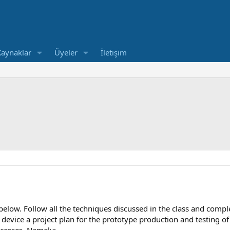
Kaynaklar
Üyeler
İletişim
elow. Follow all the techniques discussed in the class and comple
n device a project plan for the prototype production and testing of