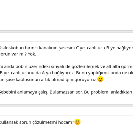
 Osiloskobun birinci kanalının şasesini C ye, canlı ucu B ye bağlı
 sorun var mı? Yok.
ı anda bobin üzerindeki sinyali de gözlemlemek ve alt alta görme
i B ye, canlı ucunu da A ya bağlıyoruz. Bunu yaptığımız anda ne o
un şase kablosunun artık olmadığını görüyoruz
Sebebini anlamaya çalış. Bulamazsan sor. Bu problemi anladıkta
 kullansak sorun çözülmezmi hocam?