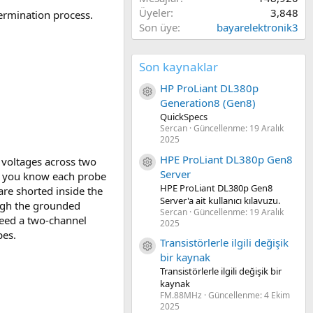
Üyeler
3,848
ermination process.
Son üye
bayarelektronik3
Son kaynaklar
HP ProLiant DL380p
Kaynak ikon/amblem
Generation8 (Gen8)
QuickSpecs
Sercan
Güncellenme:
19 Aralık
2025
HPE ProLiant DL380p Gen8
e voltages across two
Kaynak ikon/amblem
Server
s you know each probe
HPE ProLiant DL380p Gen8
are shorted inside the
Server'a ait kullanıcı kılavuzu.
ough the grounded
Sercan
Güncellenme:
19 Aralık
need a two-channel
2025
pes.
Transistörlerle ilgili değişik
Kaynak ikon/amblem
bir kaynak
Transistörlerle ilgili değişik bir
kaynak
FM.88MHz
Güncellenme:
4 Ekim
2025