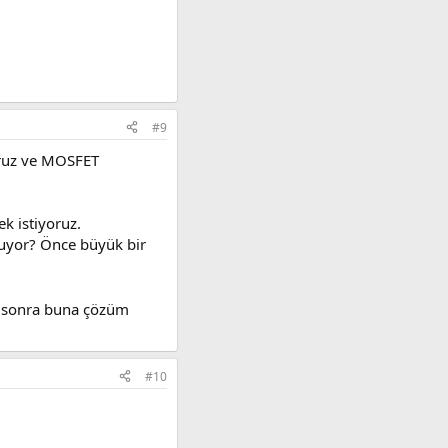
#9
yoruz ve MOSFET
k istiyoruz.
luyor? Önce büyük bir
n sonra buna çözüm
#10