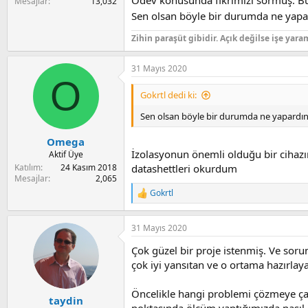
Ödev konusunda fikrimizi sormuş. Bu "
Mesajlar
13,032
Sen olsan böyle bir durumda ne yap
Zihin paraşüt gibidir. Açık değilse işe yara
31 Mayıs 2020
O
Gokrtl dedi ki:
Sen olsan böyle bir durumda ne yapardı
Omega
İzolasyonun önemli olduğu bir cihazın 
Aktif Üye
Katılım
24 Kasım 2018
datashettleri okurdum
Mesajlar
2,065
Gokrtl
R
e
a
31 Mayıs 2020
c
t
Çok güzel bir proje istenmiş. Ve soru
i
o
çok iyi yansıtan ve o ortama hazırlaya
n
s
Öncelikle hangi problemi çözmeye çalış
:
taydin
noktasında ölçüm yaptığımızda nasıl 