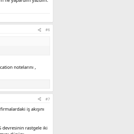
lsam ne yapardım yazdım.
#6
ation notelarını ,
#7
irmalardaki iş akışını
 devresinin rastgele iki
smını düşün: