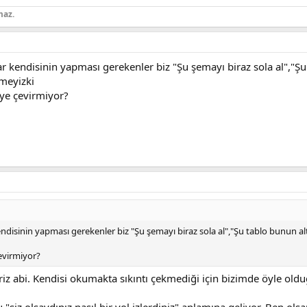
maz.
r kendisinin yapması gerekenler biz "Şu şemayı biraz sola al","Şu
emeyizki
eye çevirmiyor?
disinin yapması gerekenler biz "Şu şemayı biraz sola al","Şu tablo bunun al
çevirmiyor?
riz abi. Kendisi okumakta sıkıntı çekmediği için bizimde öyle 