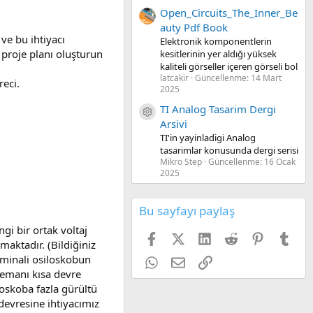
Open_Circuits_The_Inner_Be
auty Pdf Book
 ve bu ihtiyacı
Elektronik komponentlerin
 proje planı oluşturun
kesitlerinin yer aldığı yüksek
kaliteli görseller içeren görseli bol
latcakir
Güncellenme:
14 Mart
reci.
2025
TI Analog Tasarim Dergi
Kaynak ikon/amblem
Arsivi
TI'in yayinladigi Analog
tasarimlar konusunda dergi serisi
Mikro Step
Güncellenme:
16 Ocak
2025
Bu sayfayı paylaş
gi bir ortak voltaj
Facebook
X (Twitter)
LinkedIn
Reddit
Pinterest
Tum
maktadır. (Bildiğiniz
erminali osiloskobun
WhatsApp
E-posta
Link
elemanı kısa devre
loskoba fazla gürültü
 devresine ihtiyacımız