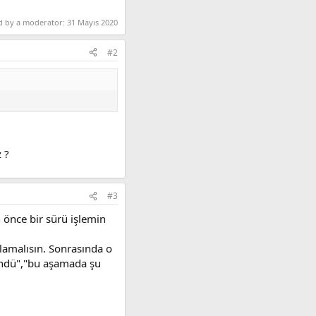
ed by a moderator:
31 Mayıs 2020
#2
 ?
#3
n önce bir sürü işlemin
rlamalısın. Sonrasında o
ündü","bu aşamada şu