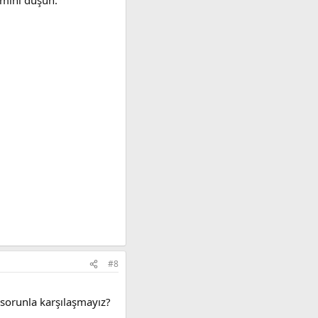
#8
sorunla karşılaşmayız?