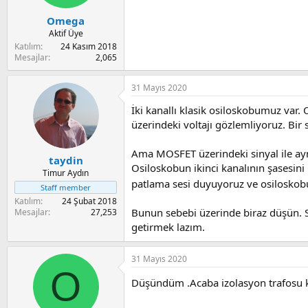
Omega
Aktif Üye
Katılım
24 Kasım 2018
Mesajlar
2,065
31 Mayıs 2020
İki kanallı klasik osiloskobumuz var.
üzerindeki voltajı gözlemliyoruz. Bir
Ama MOSFET üzerindeki sinyal ile ayn
taydin
Osiloskobun ikinci kanalının şasesin
Timur Aydın
patlama sesi duyuyoruz ve osiloskob
Staff member
Katılım
24 Şubat 2018
Bunun sebebi üzerinde biraz düşün. 
Mesajlar
27,253
getirmek lazım.
31 Mayıs 2020
O
Düşündüm .Acaba izolasyon trafosu