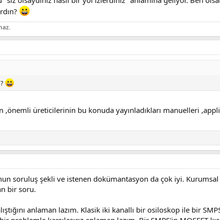
siz olsaydınız nasıl bir yol izlerdiniz" anlamına geliyor. Ben o
ardın?
maz.
n?
,önemli üreticilerinin bu konuda yayınladıkları manuelleri ,applic
nun soruluş şekli ve istenen dokümantasyon da çok iyi. Kurumsal f
n bir soru.
tığını anlaman lazım. Klasik iki kanallı bir osiloskop ile bir SMPS
bir problemle karşılaşırız anlaman lazım. Bir SMPS'in MOSFET kı