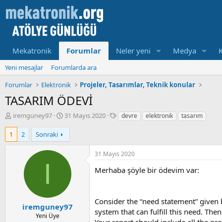
Mekatronik
Forumlar
Neler yeni
Medya
Yeni mesajlar
Forumlarda ara
Forumlar
Elektronik
Projeler, Tasarımlar, Teknik konular
TASARIM ÖDEVİ
K
B
E
iremguney97
31 Mayıs 2020
devre
elektronik
tasarım
o
a
t
n
ş
i
1
2
Sonraki
u
l
k
y
a
e
31 Mayıs 2020
u
m
t
I
b
a
l
Merhaba şöyle bir ödevim var:
a
t
e
ş
a
r
l
r
Consider the “need statement” given b
a
i
iremguney97
system that can fulfill this need. The
t
h
Yeni Üye