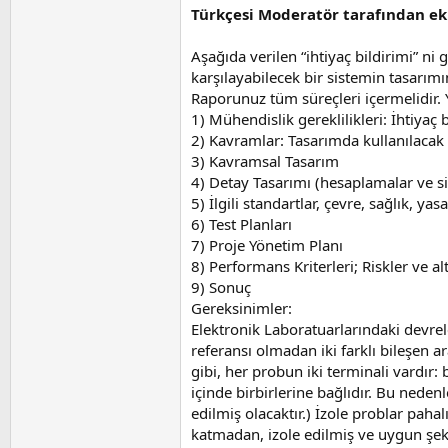
Türkçesi Moderatör tarafından ek
Aşağıda verilen “ihtiyaç bildirimi” ni
karşılayabilecek bir sistemin tasarımı
Raporunuz tüm süreçleri içermelidir. 
1) Mühendislik gereklilikleri: İhtiyaç
2) Kavramlar: Tasarımda kullanılacak 
3) Kavramsal Tasarım
4) Detay Tasarımı (hesaplamalar ve s
5) İlgili standartlar, çevre, sağlık, yasal
6) Test Planları
7) Proje Yönetim Planı
8) Performans Kriterleri; Riskler ve al
9) Sonuç
Gereksinimler:
Elektronik Laboratuarlarındaki devrel
referansı olmadan iki farklı bileşen ar
gibi, her probun iki terminali vardır:
içinde birbirlerine bağlıdır. Bu neden
edilmiş olacaktır.) İzole problar paha
katmadan, izole edilmiş ve uygun şekil