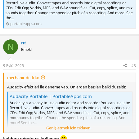
Record live audio. Convert tapes and records into digital recordings or
CDs. Edit Ogg Vorbis, MP3, and WAV sound files. Cut, copy, splice, and mix
sounds together. Change the speed or pitch of a recording. And more! See
the...
portableapps.com
nt
N
Emekli
9 Eylül 2025
#3
mechanic dedi ki:
Audacity efektleri ile deneme yap. Onlardan bazıları belki düzeltir.
Audacity Portable | PortableApps.com
Audacity is an easy-to-use audio editor and recorder. You can use it to:
Record live audio. Convert tapes and records into digital recordings or
CDs. Edit Ogg Vorbis, MP3, and WAV sound files. Cut, copy, splice, and
mix sounds together. Change the speed or pitch of a recording. And
more! See the...
Genişletmek için tıklayın...
portableapps.com
kaldımı windows kullanan