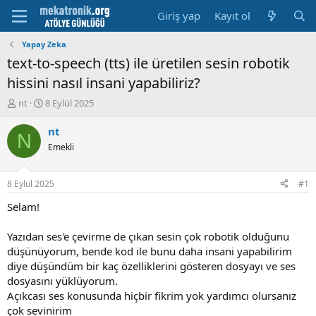
Giriş yap
Kayıt ol
Yapay Zeka
text-to-speech (tts) ile üretilen sesin robotik
hissini nasıl insani yapabiliriz?
K
B
nt
8 Eylül 2025
o
a
n
ş
nt
N
u
l
Emekli
y
a
u
m
b
a
8 Eylül 2025
#1
a
t
ş
a
Selam!
l
r
a
i
Yazıdan ses'e çevirme de çıkan sesin çok robotik olduğunu
t
h
düşünüyorum, bende kod ile bunu daha insani yapabilirim
a
i
diye düşündüm bir kaç özelliklerini gösteren dosyayı ve ses
n
dosyasını yüklüyorum.
Açıkcası ses konusunda hiçbir fikrim yok yardımcı olursanız
çok sevinirim