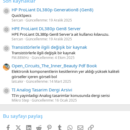
Son kaynaklar
HP ProLiant DL380p Generation8 (Gen8)
Kaynak ikon/amblem
QuickSpecs
Sercan
Güncellenme:
19 Aralık 2025
HPE ProLiant DL380p Gen8 Server
Kaynak ikon/amblem
HPE ProLiant DL380p Gen8 Server'a ait kullanıcı kılavuzu.
Sercan
Güncellenme:
19 Aralık 2025
Transistörlerle ilgili değişik bir kaynak
Kaynak ikon/amblem
Transistörlerle ilgili değişik bir kaynak
FM.88MHz
Güncellenme:
4 Ekim 2025
Open_Circuits_The_Inner_Beauty Pdf Book
Elektronik komponentlerin kesitlerinin yer aldığı yüksek kaliteli
görseller içeren görseli bol
latcakir
Güncellenme:
14 Mart 2025
TI Analog Tasarim Dergi Arsivi
Kaynak ikon/amblem
TI'in yayinladigi Analog tasarimlar konusunda dergi serisi
Mikro Step
Güncellenme:
16 Ocak 2025
Bu sayfayı paylaş
Facebook
X (Twitter)
LinkedIn
Reddit
Pinterest
Tumblr
WhatsApp
E-posta
Link