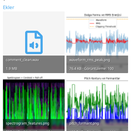
Ekler
comment_clean.wav
waveform_rms_peak.png
1.9 MB
76.4 KB · Görüntüleme: 100
spectrogram_features.png
pitch_formant.png