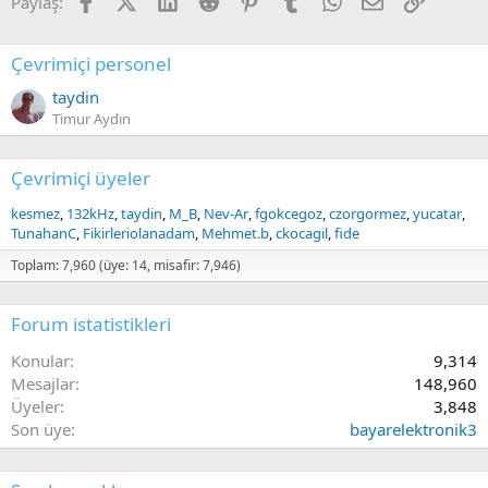
Paylaş:
Çevrimiçi personel
taydin
Timur Aydın
Çevrimiçi üyeler
kesmez
132kHz
taydin
M_B
Nev-Ar
fgokcegoz
czorgormez
yucatar
TunahanC
Fikirleriolanadam
Mehmet.b
ckocagil
fide
Toplam: 7,960 (üye: 14, misafir: 7,946)
Forum istatistikleri
Konular
9,314
Mesajlar
148,960
Üyeler
3,848
Son üye
bayarelektronik3