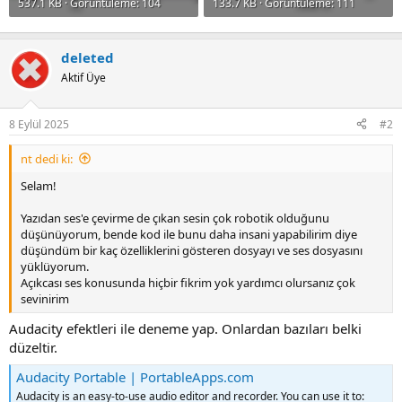
537.1 KB · Görüntüleme: 104
133.7 KB · Görüntüleme: 111
deleted
Aktif Üye
8 Eylül 2025
#2
nt dedi ki:
Selam!
Yazıdan ses'e çevirme de çıkan sesin çok robotik olduğunu
düşünüyorum, bende kod ile bunu daha insani yapabilirim diye
düşündüm bir kaç özelliklerini gösteren dosyayı ve ses dosyasını
yüklüyorum.
Açıkcası ses konusunda hiçbir fikrim yok yardımcı olursanız çok
sevinirim
Audacity efektleri ile deneme yap. Onlardan bazıları belki
düzeltir.
Audacity Portable | PortableApps.com
Audacity is an easy-to-use audio editor and recorder. You can use it to: