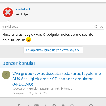
deleted
Aktif Üye
9 Eylül 2025
#5
Heceler arası boşluk var. O bölgeler nefes verme sesi ile
doldurulabilir.
Cevaplamak için giriş yap veya kayıt ol.
Benzer konular
VAG grubu (vw,audi,seat,skoda) araç teyplerine
K
AUX özelliği ekleme / CD changer emulator
(ARDUİNO)
Kosova_04
Projeler, Tasarımlar, Teknik konular
Cevaplar
6
9 Şubat 2023
Facebook
X (Twitter)
LinkedIn
Reddit
Pinterest
Tumblr
WhatsApp
E-posta
Link