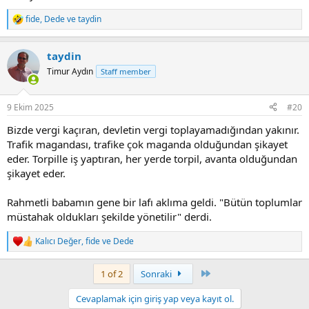
fide
,
Dede
ve
taydin
R
e
a
taydin
c
t
Timur Aydın
Staff member
i
o
n
9 Ekim 2025
#20
s
:
Bizde vergi kaçıran, devletin vergi toplayamadığından yakınır.
Trafik magandası, trafike çok maganda olduğundan şikayet
eder. Torpille iş yaptıran, her yerde torpil, avanta olduğundan
şikayet eder.
Rahmetli babamın gene bir lafı aklıma geldi. "Bütün toplumlar
müstahak oldukları şekilde yönetilir" derdi.
Kalıcı Değer
,
fide
ve
Dede
R
e
a
Last
1 of 2
Sonraki
c
t
Cevaplamak için giriş yap veya kayıt ol.
i