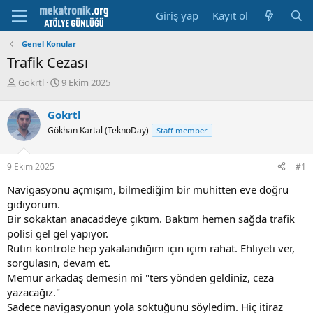
Giriş yap
Kayıt ol
Genel Konular
Trafik Cezası
K
B
Gokrtl
9 Ekim 2025
o
a
n
ş
Gokrtl
u
l
Gökhan Kartal (TeknoDay)
Staff member
y
a
u
m
b
a
9 Ekim 2025
#1
a
t
ş
a
Navigasyonu açmışım, bilmediğim bir muhitten eve doğru
l
r
gidiyorum.
a
i
Bir sokaktan anacaddeye çıktım. Baktım hemen sağda trafik
t
h
polisi gel gel yapıyor.
a
i
n
Rutin kontrole hep yakalandığım için içim rahat. Ehliyeti ver,
sorgulasın, devam et.
Memur arkadaş demesin mi "ters yönden geldiniz, ceza
yazacağız."
Sadece navigasyonun yola soktuğunu söyledim. Hiç itiraz