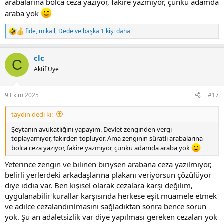
arabalarına bolca ceza yazıyor, fakire yazmıyor, çünkü adamda
araba yok
fide
,
mikail
,
Dede
ve başka 1 kişi daha
R
e
a
clc
c
C
t
Aktif Üye
i
o
n
9 Ekim 2025
#17
s
:
taydin dedi ki:
Şeytanın avukatlığını yapayım. Devlet zenginden vergi
toplayamıyor, fakirden topluyor. Ama zenginin süratlı arabalarına
bolca ceza yazıyor, fakire yazmıyor, çünkü adamda araba yok
Yeterince zengin ve bilinen biriysen arabana ceza yazılmıyor,
belirli yerlerdeki arkadaşlarına plakanı veriyorsun çözülüyor
diye iddia var. Ben kişisel olarak cezalara karşı değilim,
uygulanabilir kurallar karşısında herkese eşit muamele etmek
ve adilce cezalandırılmasını sağladıktan sonra bence sorun
yok. Şu an adaletsizlik var diye yapılması gereken cezaları yok