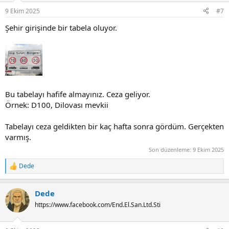
n
9 Ekim 2025
#7
s
:
Şehir girişinde bir tabela oluyor.
Bu tabelayı hafife almayınız. Ceza geliyor.
Örnek: D100, Dilovası mevkii
Tabelayı ceza geldikten bir kaç hafta sonra gördüm. Gerçekten
varmış.
Son düzenleme:
9 Ekim 2025
Dede
R
e
a
Dede
c
t
https://www.facebook.com/End.El.San.Ltd.Sti
i
o
n