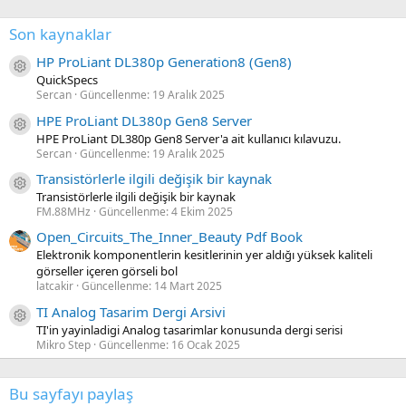
Son kaynaklar
HP ProLiant DL380p Generation8 (Gen8)
Kaynak ikon/amblem
QuickSpecs
Sercan
Güncellenme:
19 Aralık 2025
HPE ProLiant DL380p Gen8 Server
Kaynak ikon/amblem
HPE ProLiant DL380p Gen8 Server'a ait kullanıcı kılavuzu.
Sercan
Güncellenme:
19 Aralık 2025
Transistörlerle ilgili değişik bir kaynak
Kaynak ikon/amblem
Transistörlerle ilgili değişik bir kaynak
FM.88MHz
Güncellenme:
4 Ekim 2025
Open_Circuits_The_Inner_Beauty Pdf Book
Elektronik komponentlerin kesitlerinin yer aldığı yüksek kaliteli
görseller içeren görseli bol
latcakir
Güncellenme:
14 Mart 2025
TI Analog Tasarim Dergi Arsivi
Kaynak ikon/amblem
TI'in yayinladigi Analog tasarimlar konusunda dergi serisi
Mikro Step
Güncellenme:
16 Ocak 2025
Bu sayfayı paylaş