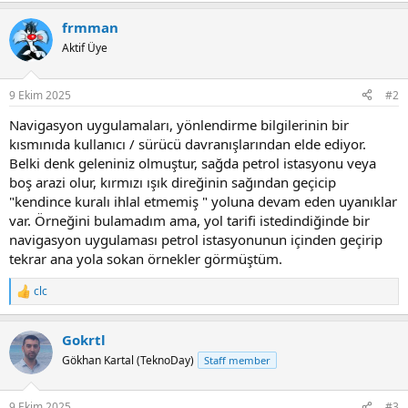
a
frmman
c
t
Aktif Üye
i
o
n
9 Ekim 2025
#2
s
:
Navigasyon uygulamaları, yönlendirme bilgilerinin bir
kısmınıda kullanıcı / sürücü davranışlarından elde ediyor.
Belki denk geleniniz olmuştur, sağda petrol istasyonu veya
boş arazi olur, kırmızı ışık direğinin sağından geçicip
"kendince kuralı ihlal etmemiş " yoluna devam eden uyanıklar
var. Örneğini bulamadım ama, yol tarifi istedindiğinde bir
navigasyon uygulaması petrol istasyonunun içinden geçirip
tekrar ana yola sokan örnekler görmüştüm.
clc
R
e
a
Gokrtl
c
t
Gökhan Kartal (TeknoDay)
Staff member
i
o
n
9 Ekim 2025
#3