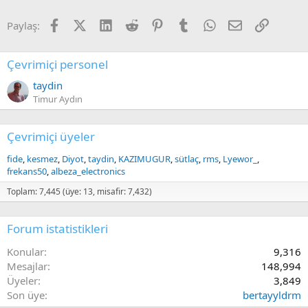
o
n
Facebook
X (Twitter)
LinkedIn
Reddit
Pinterest
Tumblr
WhatsApp
E-posta
Link
Paylaş:
s
:
Çevrimiçi personel
taydin
Timur Aydın
Çevrimiçi üyeler
fide
kesmez
Diyot
taydin
KAZIMUGUR
sütlaç
rms
Lyewor_
frekans50
albeza_electronics
Toplam: 7,445 (üye: 13, misafir: 7,432)
Forum istatistikleri
Konular
9,316
Mesajlar
148,994
Üyeler
3,849
Son üye
bertayyldrm