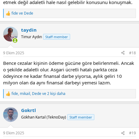
etmek değil adaletli hale nasıl gelebilir konusunu konuşmak.
fide
ve
Dede
R
e
a
taydin
c
t
Timur Aydın
Staff member
i
o
n
9 Ekim 2025
#18
s
:
Bence cezalar kişinin ödeme gücüne göre belirlenmeli. Ancak
o şekilde adaletli olur. Asgari ücretli hatalı parkta ceza
ödeyince ne kadar finansal darbe yiyorsa, aylık geliri 10
milyon olan da aynı finansal darbeyi yemesi lazım.
fide
,
mikail
,
Dede
ve 2 kişi daha
R
e
a
Gokrtl
c
t
Gökhan Kartal (TeknoDay)
Staff member
i
o
n
9 Ekim 2025
#19
s