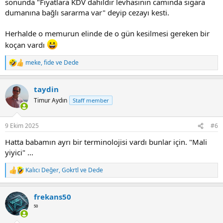
sonunda "Fiyatlara KDV dahildir levhasının camında sigara
dumanına bağlı sararma var" deyip cezayı kesti.
Herhalde o memurun elinde de o gün kesilmesi gereken bir
koçan vardı
meke
,
fide
ve
Dede
R
e
a
taydin
c
t
Timur Aydın
Staff member
i
o
n
9 Ekim 2025
#6
s
:
Hatta babamın ayrı bir terminolojisi vardı bunlar için. "Mali
yiyici" ...
Kalıcı Değer
,
Gokrtl
ve
Dede
R
e
a
frekans50
c
t
⁵⁰
i
o