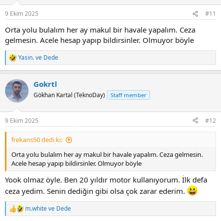
o
n
9 Ekim 2025
#11
s
:
Orta yolu bulalım her ay makul bir havale yapalım. Ceza
gelmesin. Acele hesap yapıp bildirsinler. Olmuyor böyle
Yasin.
ve
Dede
R
e
a
Gokrtl
c
t
Gökhan Kartal (TeknoDay)
Staff member
i
o
n
9 Ekim 2025
#12
s
:
frekans50 dedi ki:
Orta yolu bulalım her ay makul bir havale yapalım. Ceza gelmesin.
Acele hesap yapıp bildirsinler. Olmuyor böyle
Yook olmaz öyle. Ben 20 yıldır motor kullanıyorum. İlk defa
ceza yedim. Senin dediğin gibi olsa çok zarar ederim.
m.white
ve
Dede
R
e