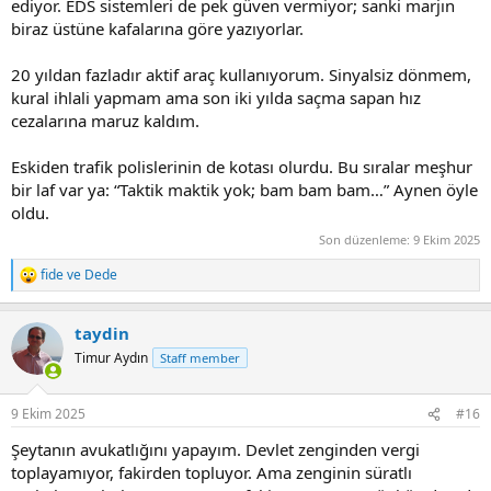
ediyor. EDS sistemleri de pek güven vermiyor; sanki marjın
biraz üstüne kafalarına göre yazıyorlar.
20 yıldan fazladır aktif araç kullanıyorum. Sinyalsiz dönmem,
kural ihlali yapmam ama son iki yılda saçma sapan hız
cezalarına maruz kaldım.
Eskiden trafik polislerinin de kotası olurdu. Bu sıralar meşhur
bir laf var ya: “Taktik maktik yok; bam bam bam…” Aynen öyle
oldu.
Son düzenleme:
9 Ekim 2025
fide
ve
Dede
R
e
a
taydin
c
t
Timur Aydın
Staff member
i
o
n
9 Ekim 2025
#16
s
:
Şeytanın avukatlığını yapayım. Devlet zenginden vergi
toplayamıyor, fakirden topluyor. Ama zenginin süratlı