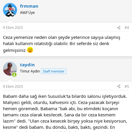
a
frmman
c
t
Aktif Üye
i
o
n
9 Ekim 2025
#4
s
:
Ceza yemenize neden olan şeyde yeterince sayıya ulaşmış
hatalı kullanım istatistiği olabilir. Bir seferde siz denk
gelmişsiniz
taydin
Timur Aydın
Staff member
9 Ekim 2025
#5
Babam daha sağ iken Sususluk'ta bilardo salonu işletiyorduk.
Maliyeci geldi, oturdu, kahvesini içti. Ceza yazacak birşeyi
hemen göremedi. Babama "bak abi, bu elimdeki koçanın
tamamı ceza olarak kesilecek. Sana da bir ceza kesmem
lazım" dedi. "Ulan ceza kesecek birşey yoksa niye kesiyorsun,
kesme" dedi babam. Bu döndü, baktı, baktı, gezindi. En