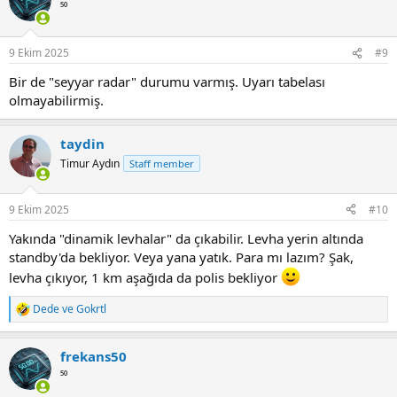
⁵⁰
9 Ekim 2025
#9
Bir de "seyyar radar" durumu varmış. Uyarı tabelası
olmayabilirmiş.
taydin
Timur Aydın
Staff member
9 Ekim 2025
#10
Yakında "dinamik levhalar" da çıkabilir. Levha yerin altında
standby'da bekliyor. Veya yana yatık. Para mı lazım? Şak,
levha çıkıyor, 1 km aşağıda da polis bekliyor
Dede
ve
Gokrtl
R
e
a
frekans50
c
t
⁵⁰
i