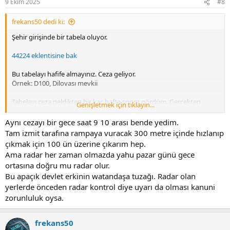
9 Ekim 2025
#8
s
:
frekans50 dedi ki:
Şehir girişinde bir tabela oluyor.
44224 eklentisine bak
Bu tabelayı hafife almayınız. Ceza geliyor.
Örnek: D100, Dilovası mevkii
Tabelayı ceza geldikten bir kaç hafta sonra gördüm. Gerçekten
Genişletmek için tıklayın...
varmış.
Aynı cezayı bir gece saat 9 10 arası bende yedim.
Tam izmit tarafına rampaya vuracak 300 metre içinde hızlanıp
çıkmak için 100 ün üzerine çıkarım hep.
Ama radar her zaman olmazda yahu pazar günü gece
ortasına doğru mu radar olur.
Bu apaçık devlet erkinin watandaşa tuzağı. Radar olan
yerlerde önceden radar kontrol diye uyarı da olması kanuni
zorunluluk oysa.
frekans50