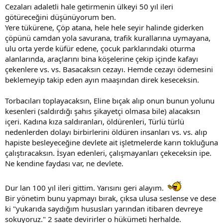
:
Cezaları adaletli hale getirmenin ülkeyi 50 yıl ileri
götüreceğini düşünüyorum ben.
Yere tükürene, Çöp atana, hele hele seyir halinde giderken
çöpünü camdan yola savurana, trafik kurallarına uymayana,
ulu orta yerde küfür edene, çocuk parklarındaki oturma
alanlarında, araçlarını bina köşelerine çekip içinde kafayı
çekenlere vs. vs. Basacaksın cezayı. Hemde cezayı ödemesini
beklemeyip takip eden ayın maaşından direk keseceksin.
Torbacıları toplayacaksın, Eline bıçak alıp onun bunun yolunu
kesenleri (saldırdığı şahıs şikayetçi olmasa bile) alacaksın
içeri. Kadına kıza saldıranları, öldürenleri, Türlü türlü
nedenlerden dolayı birbirlerini öldüren insanları vs. vs. alıp
hapiste besleyeceğine devlete ait işletmelerde karın tokluğuna
çalıştıracaksın. İsyan edenleri, çalışmayanları çekeceksin ipe.
Ne kendine faydası var, ne devlete.
Dur lan 100 yıl ileri gittim. Yarısını geri alayım.
Bir yönetim bunu yapmayı bırak, çıksa ulusa seslense ve dese
ki "yukarıda saydığım hususları yarından itibaren devreye
sokuyoruz." 2 saate devirirler o hükümeti herhalde.