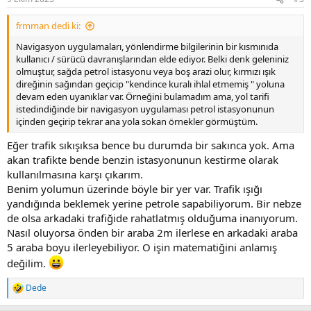
s
:
frmman dedi ki:
Navigasyon uygulamaları, yönlendirme bilgilerinin bir kısmınıda
kullanıcı / sürücü davranışlarından elde ediyor. Belki denk geleniniz
olmuştur, sağda petrol istasyonu veya boş arazi olur, kırmızı ışık
direğinin sağından geçicip "kendince kuralı ihlal etmemiş " yoluna
devam eden uyanıklar var. Örneğini bulamadım ama, yol tarifi
istedindiğinde bir navigasyon uygulaması petrol istasyonunun
içinden geçirip tekrar ana yola sokan örnekler görmüştüm.
Eğer trafik sıkışıksa bence bu durumda bir sakınca yok. Ama
akan trafikte bende benzin istasyonunun kestirme olarak
kullanılmasına karşı çıkarım.
Benim yolumun üzerinde böyle bir yer var. Trafik ışığı
yandığında beklemek yerine petrole sapabiliyorum. Bir nebze
de olsa arkadaki trafiğide rahatlatmış olduğuma inanıyorum.
Nasıl oluyorsa önden bir araba 2m ilerlese en arkadaki araba
5 araba boyu ilerleyebiliyor. O işin matematiğini anlamış
değilim.
Dede
R
e