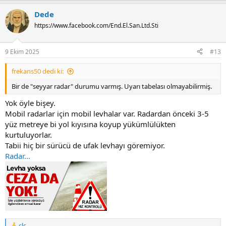
a
Dede
c
t
https://www.facebook.com/End.El.San.Ltd.Sti
i
o
n
9 Ekim 2025
#13
s
:
frekans50 dedi ki:
Bir de "seyyar radar" durumu varmış. Uyarı tabelası olmayabilirmiş.
Yok öyle bişey.
Mobil radarlar için mobil levhalar var. Radardan önceki 3-5
yüz metreye bi yol kıyısına koyup yükümlülükten
kurtuluyorlar.
Tabii hiç bir sürücü de ufak levhayı göremiyor.
Radar...
clc