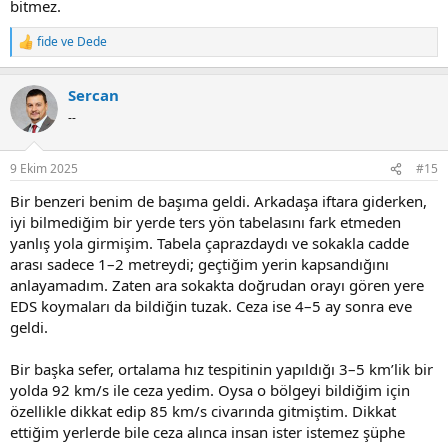
bitmez.
fide
ve
Dede
R
e
a
Sercan
c
t
--
i
o
n
9 Ekim 2025
#15
s
:
Bir benzeri benim de başıma geldi. Arkadaşa iftara giderken,
iyi bilmediğim bir yerde ters yön tabelasını fark etmeden
yanlış yola girmişim. Tabela çaprazdaydı ve sokakla cadde
arası sadece 1–2 metreydi; geçtiğim yerin kapsandığını
anlayamadım. Zaten ara sokakta doğrudan orayı gören yere
EDS koymaları da bildiğin tuzak. Ceza ise 4–5 ay sonra eve
geldi.
Bir başka sefer, ortalama hız tespitinin yapıldığı 3–5 km’lik bir
yolda 92 km/s ile ceza yedim. Oysa o bölgeyi bildiğim için
özellikle dikkat edip 85 km/s civarında gitmiştim. Dikkat
ettiğim yerlerde bile ceza alınca insan ister istemez şüphe