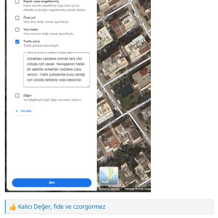
Kalıcı Değer
,
fide
ve
czorgormez
R
e