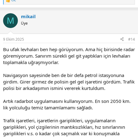
R
e
a
mikail
c
M
t
Üye
i
o
n
9 Ekim 2025
#14
s
:
Bu ufak levhaları ben hep görüyorum. Ama hiç birisinde radar
göremiyorum. Sanırım sürekli gel git yaptıkları için levhaları
toplamakla uğraşmıyorlar.
Navigasyon sayesinde ben de bir defa petrol istasyonuna
girdim. Girer girmez de polisin gel gel işaretini gördüm. Trafik
polisi bir arkadaşımın ismini vererek kurtuldum.
Artık radarbot uygulamasını kullanıyorum. En son 2050 km.
lik yolculuğu temiz tamamlamamı sağladı.
Trafik işaretleri, işaretlerin gariplikleri, uygulamaların
gariplikleri, yol çizgilerinin mantıksızlıkları, hız sınırlarının
gariplikleri v.s. o kadar çok saçmalık var ki konuşmakla