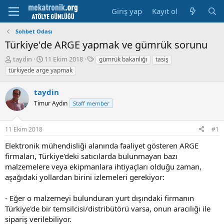
Giriş yap
Kayıt ol
Sohbet Odası
Türkiye'de ARGE yapmak ve gümrük sorunu
K
B
E
taydin
11 Ekim 2018
gümrük bakanlığı
tasiş
o
a
t
türkiyede arge yapmak
n
ş
i
u
l
k
taydin
y
a
e
u
Timur Aydın
m
t
Staff member
b
a
l
a
t
e
11 Ekim 2018
#1
ş
a
r
l
r
Elektronik mühendisliği alanında faaliyet gösteren ARGE
a
i
firmaları, Türkiye'deki satıcılarda bulunmayan bazı
t
h
malzemelere veya ekipmanlara ihtiyaçları olduğu zaman,
a
i
n
aşağıdaki yollardan birini izlemeleri gerekiyor:
- Eğer o malzemeyi bulunduran yurt dışındaki firmanın
Türkiye'de bir temsilcisi/distribütörü varsa, onun aracılığı ile
sipariş verilebiliyor.