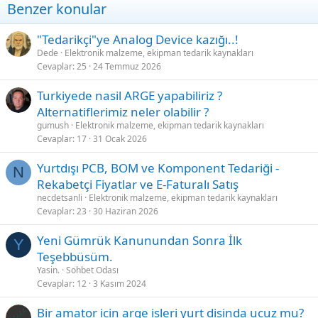
Benzer konular
"Tedarikçi"ye Analog Device kazığı..!
Dede
Elektronik malzeme, ekipman tedarik kaynakları
Cevaplar
25
24 Temmuz 2026
Turkiyede nasil ARGE yapabiliriz ?
Alternatiflerimiz neler olabilir ?
gumush
Elektronik malzeme, ekipman tedarik kaynakları
Cevaplar
17
31 Ocak 2026
Yurtdışı PCB, BOM ve Komponent Tedariği -
N
Rekabetçi Fiyatlar ve E-Faturalı Satış
necdetsanli
Elektronik malzeme, ekipman tedarik kaynakları
Cevaplar
23
30 Haziran 2026
Yeni Gümrük Kanunundan Sonra İlk
Y
Teşebbüsüm.
Yasin.
Sohbet Odası
Cevaplar
12
3 Kasım 2024
Bir amator icin arge isleri yurt disinda ucuz mu?