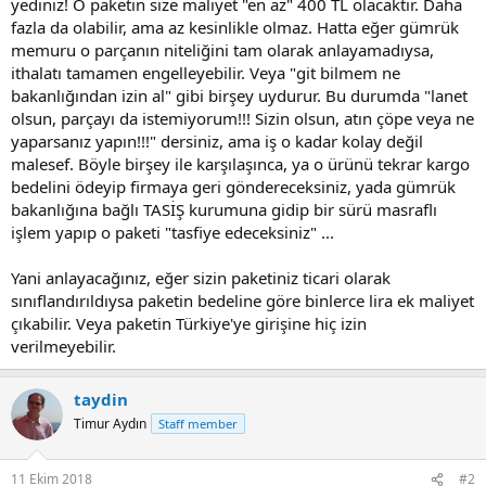
yediniz! O paketin size maliyet "en az" 400 TL olacaktır. Daha
fazla da olabilir, ama az kesinlikle olmaz. Hatta eğer gümrük
memuru o parçanın niteliğini tam olarak anlayamadıysa,
ithalatı tamamen engelleyebilir. Veya "git bilmem ne
bakanlığından izin al" gibi birşey uydurur. Bu durumda "lanet
olsun, parçayı da istemiyorum!!! Sizin olsun, atın çöpe veya ne
yaparsanız yapın!!!" dersiniz, ama iş o kadar kolay değil
malesef. Böyle birşey ile karşılaşınca, ya o ürünü tekrar kargo
bedelini ödeyip firmaya geri göndereceksiniz, yada gümrük
bakanlığına bağlı TASİŞ kurumuna gidip bir sürü masraflı
işlem yapıp o paketi "tasfiye edeceksiniz" ...
Yani anlayacağınız, eğer sizin paketiniz ticari olarak
sınıflandırıldıysa paketin bedeline göre binlerce lira ek maliyet
çıkabilir. Veya paketin Türkiye'ye girişine hiç izin
verilmeyebilir.
taydin
Timur Aydın
Staff member
11 Ekim 2018
#2