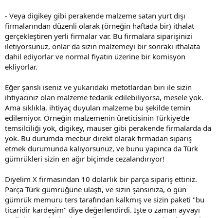
- Veya digikey gibi perakende malzeme satan yurt dışı
firmalarından düzenli olarak (örneğin haftada bir) ithalat
gerçekleştiren yerli firmalar var. Bu firmalara siparişinizi
iletiyorsunuz, onlar da sizin malzemeyi bir sonraki ithalata
dahil ediyorlar ve normal fiyatın üzerine bir komisyon
ekliyorlar.
Eğer şanslı iseniz ve yukarıdaki metotlardan biri ile sizin
ihtiyacınız olan malzeme tedarik edilebiliyorsa, mesele yok.
Ama sıklıkla, ihtiyaç duyulan malzeme bu şekilde temin
edilemiyor. Örneğin malzemenin üreticisinin Türkiye'de
temsilciliği yok, digikey, mauser gibi perakende firmalarda da
yok. Bu durumda mecbur direkt olarak firmadan sipariş
etmek durumunda kalıyorsunuz, ve bunu yapınca da Türk
gümrükleri sizin en ağır biçimde cezalandırıyor!
Diyelim X firmasından 10 dolarlık bir parça sipariş ettiniz.
Parça Türk gümrüğüne ulaştı, ve sizin şansınıza, o gün
gümrük memuru ters tarafından kalkmış ve sizin paketi "bu
ticaridir kardeşim" diye değerlendirdi. İşte o zaman ayvayı