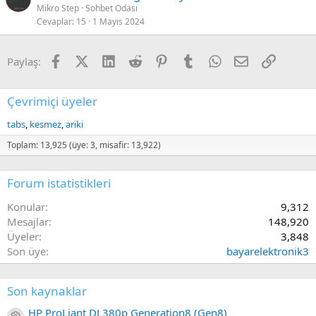
Mikro Step
Sohbet Odası
Cevaplar
15
1 Mayıs 2024
Facebook
X (Twitter)
LinkedIn
Reddit
Pinterest
Tumblr
WhatsApp
E-posta
Link
Paylaş:
Çevrimiçi üyeler
tabs
kesmez
ariki
Toplam: 13,925 (üye: 3, misafir: 13,922)
Forum istatistikleri
Konular
9,312
Mesajlar
148,920
Üyeler
3,848
Son üye
bayarelektronik3
Son kaynaklar
HP ProLiant DL380p Generation8 (Gen8)