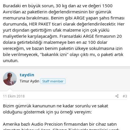
Buradaki en büyük sorun, 30 kg dan az ve değeri 1500
Avro'dan az paketlerin değerlendirmesinin bir gümrük
memuruna bırakılması. Benim gibi ARGE yapan şahıs firması
durumunda, HER PAKET ticari olarak değerlendirilecektir. Her
yurt dışından getirttiğim ufak malzeme için çok yüklü
maliyetlerle karşılaşacağım. Fransa'daki ARGE firmasının 20
dolara getirtebildiği malzemeye ben en az 100 dolar
vereceğim, ve bazan benim paketin ülkeye sokulmasına izin
bile verilmeyecek, "bakanlık izni" olayı çıktı mı, o paketi artık
unutun.
taydin
Timur Aydın
Staff member
11 Ekim 2018
#3
Bizim gümrük kanununun ne kadar sorunlu ve sakat
olduğunu göstermek için şu örneği vereyim:
Amerika bazlı Audio Precision firmasından bir cihaz satın
almıştım birkaç yıl önce. Cihazın Türkiye'de temsilcisi vardı,