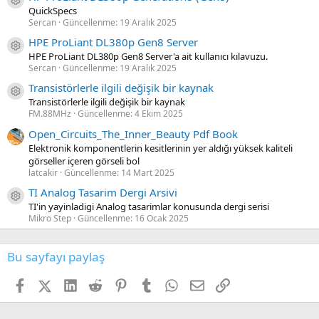
Kaynak ikon/amblem
QuickSpecs
Sercan
Güncellenme:
19 Aralık 2025
HPE ProLiant DL380p Gen8 Server
Kaynak ikon/amblem
HPE ProLiant DL380p Gen8 Server'a ait kullanıcı kılavuzu.
Sercan
Güncellenme:
19 Aralık 2025
Transistörlerle ilgili değişik bir kaynak
Kaynak ikon/amblem
Transistörlerle ilgili değişik bir kaynak
FM.88MHz
Güncellenme:
4 Ekim 2025
Open_Circuits_The_Inner_Beauty Pdf Book
Elektronik komponentlerin kesitlerinin yer aldığı yüksek kaliteli
görseller içeren görseli bol
latcakir
Güncellenme:
14 Mart 2025
TI Analog Tasarim Dergi Arsivi
Kaynak ikon/amblem
TI'in yayinladigi Analog tasarimlar konusunda dergi serisi
Mikro Step
Güncellenme:
16 Ocak 2025
Bu sayfayı paylaş
Facebook
X (Twitter)
LinkedIn
Reddit
Pinterest
Tumblr
WhatsApp
E-posta
Link