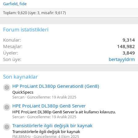
Garfield
fide
Toplam: 9,620 (üye: 3, misafir: 9,617)
Forum istatistikleri
Konular
9,314
Mesajlar
148,982
Üyeler
3,849
Son üye
bertayyldrm
Son kaynaklar
HP ProLiant DL380p Generation8 (Gen8)
Kaynak ikon/amblem
QuickSpecs
Sercan
Güncellenme:
19 Aralık 2025
HPE ProLiant DL380p Gen8 Server
Kaynak ikon/amblem
HPE ProLiant DL380p Gen8 Server'a ait kullanıcı kılavuzu.
Sercan
Güncellenme:
19 Aralık 2025
Transistörlerle ilgili değişik bir kaynak
Kaynak ikon/amblem
Transistörlerle ilgili değişik bir kaynak
FM.88MHz
Güncellenme:
4 Ekim 2025