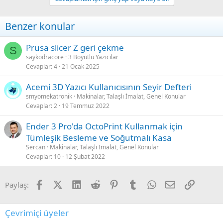
Benzer konular
Prusa slicer Z geri çekme
S
saykodracore
3 Boyutlu Yazıcılar
Cevaplar
4
21 Ocak 2025
Acemi 3D Yazıcı Kullanıcısının Seyir Defteri
smyomekatronik
Makinalar, Talaşlı İmalat, Genel Konular
Cevaplar
2
19 Temmuz 2022
Ender 3 Pro'da OctoPrint Kullanmak için
Tümleşik Besleme ve Soğutmalı Kasa
Sercan
Makinalar, Talaşlı İmalat, Genel Konular
Cevaplar
10
12 Şubat 2022
Facebook
X (Twitter)
LinkedIn
Reddit
Pinterest
Tumblr
WhatsApp
E-posta
Link
Paylaş:
Çevrimiçi üyeler