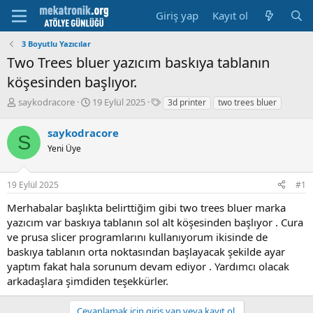
Giriş yap
Kayıt ol
3 Boyutlu Yazıcılar
Two Trees bluer yazıcım baskıya tablanın
köşesinden başlıyor.
K
B
E
saykodracore
19 Eylül 2025
3d printer
two trees bluer
o
a
t
n
ş
i
saykodracore
S
u
l
k
Yeni Üye
y
a
e
u
m
t
b
a
l
19 Eylül 2025
#1
a
t
e
ş
a
r
Merhabalar başlıkta belirttiğim gibi two trees bluer marka
l
r
yazıcım var baskıya tablanın sol alt köşesinden başlıyor . Cura
a
i
ve prusa slicer programlarını kullanıyorum ikisinde de
t
h
baskıya tablanın orta noktasından başlayacak şekilde ayar
a
i
n
yaptım fakat hala sorunum devam ediyor . Yardımcı olacak
arkadaşlara şimdiden teşekkürler.
Cevaplamak için giriş yap veya kayıt ol.