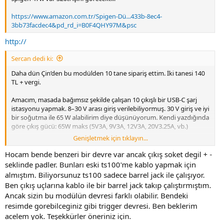
https://www.amazon.com.tr/Spigen-Dü...433b-8ec4-
3bb73facdec4&pd_rd_i=B0F4QHY97M&psc
http://
Sercan dedi ki:
Daha dün Çin’den bu modülden 10 tane sipariş ettim. İki tanesi 140
TL + vergi.
Amacım, masada bağımsız şekilde çalışan 10 çıkışlı bir USB-C şarj
istasyonu yapmak. 8–30 V arası giriş verilebiliyormuş. 30 V giriş ve iyi
bir soğutma ile 65 W alabilirim diye düşünüyorum. Kendi yazdığında
göre çıkış gücü: 65W maks (5V3A, 9V3A, 12V3A, 20V3.25A, vb.)
Genişletmek için tıklayın...
Ulaştığında test edeceğim ve muhtemelen sonuçları paylaşırım.
Böyle kullanmak istersen testleri bekleyebilirsin.
Hocam bende benzeri bir devre var ancak çıkış soket degil + -
seklinde padler. Bunları eski ts100'me kablo yapmak için
PD65W Hızlı Şarj Modülü Type-C Arayüzü PD/QC/SCP/PPS Hızlı Şarj
almıştım. Biliyorsunuz ts100 sadece barrel jack ile çalışıyor.
Desteği Tam Protokol Şarj Modülü
Ben çıkış uçlarına kablo ile bir barrel jack takıp çalıştırmıştım.
Ancak sizin bu modülün devresi farklı olabilir. Bendeki
45747 eklentisine bak
resimde gorebilceginiz gibi trigger devresi. Ben beklerim
acelem yok. Teşekkürler öneriniz için.