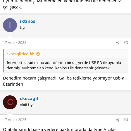
uyumlu denmiş. Muhtemelen kendi kablosu ile denerseniz
çalışacak.
iktinos
I
Üye
17 Aralık 2025
#3
ckocagil dedi ki:
İnternette aradım, bu adaptör için birkaç yerde USB PD ile uyumlu
denmiş. Muhtemelen kendi kablosu ile denerseniz çalışacak.
Denedim hocam çalışmadı. Galiba tetikleme yapmıyor usb-a
üzerinden
ckocagil
C
Aktif Üye
17 Aralık 2025
#4
Olabilir şimdi başka yerlere baktım orada da type A çıkış