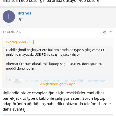
ama suan 600 kusur galiba arada dusuyor 400 kusure
iktinos
I
Üye
17 Aralık 2025
#6
ckocagil dedi ki:
Olabilir şimdi başka yerlere baktım orada da type A çıkış varsa CC
pinleri olmayacak, USB PD ile çalışmayacak diyor.
Alternatif çözüm olarak eski laptop şarjı + USB PD dönüştürücü
modül denenebilir.
PD65W Type-C Hızlı Şarj Modülü I Komponentci
Genişletmek için tıklayın...
PD65W Type-C Hızlı Şarj Modülü ürününü uygun fiyat,
hızlı kargo seçeneği ile online olarak Türkiye'nin en büyük
İlgilendiğiniz ve cevapladığıniz için teşekkürler. Yani cihaz
elektronik komponent satış sitesinden alabilirsiniz
barrel-jack to type c kablo ile çalışıyor zaten. Sorun laptop
Komponentci.net
adaptörünün ağırlığı taşınabilirlik noktasında telefon charger
www.komponentci.net
daha avantajlı.