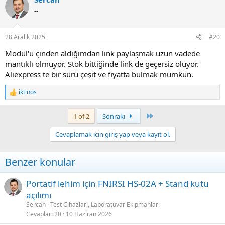
--
28 Aralık 2025
#20
Modül'ü çinden aldığımdan link paylaşmak uzun vadede
mantıklı olmuyor. Stok bittiğinde link de geçersiz oluyor.
Aliexpress te bir sürü çeşit ve fiyatta bulmak mümkün.
iktinos
R
e
a
Last
1 of 2
Sonraki
c
t
Cevaplamak için giriş yap veya kayıt ol.
i
o
n
Benzer konular
s
:
Portatif lehim için FNIRSI HS-02A + Stand kutu
açılımı
Sercan
Test Cihazları, Laboratuvar Ekipmanları
Cevaplar
20
10 Haziran 2026