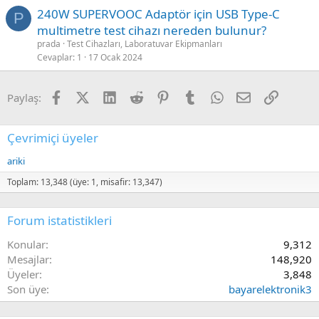
240W SUPERVOOC Adaptör için USB Type-C
P
multimetre test cihazı nereden bulunur?
prada
Test Cihazları, Laboratuvar Ekipmanları
Cevaplar
1
17 Ocak 2024
Facebook
X (Twitter)
LinkedIn
Reddit
Pinterest
Tumblr
WhatsApp
E-posta
Link
Paylaş:
Çevrimiçi üyeler
ariki
Toplam: 13,348 (üye: 1, misafir: 13,347)
Forum istatistikleri
Konular
9,312
Mesajlar
148,920
Üyeler
3,848
Son üye
bayarelektronik3