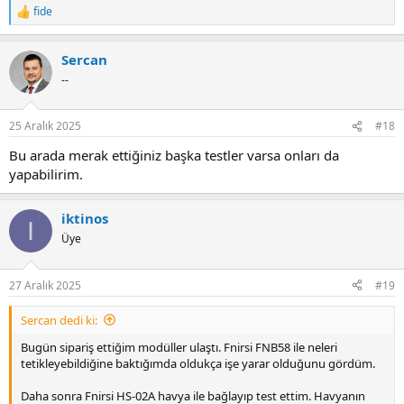
fide
R
e
a
Sercan
c
t
--
i
o
n
25 Aralık 2025
#18
s
:
Bu arada merak ettiğiniz başka testler varsa onları da
yapabilirim.
iktinos
I
Üye
27 Aralık 2025
#19
Sercan dedi ki:
Bugün sipariş ettiğim modüller ulaştı. Fnirsi FNB58 ile neleri
tetikleyebildiğine baktığımda oldukça işe yarar olduğunu gördüm.
Daha sonra Fnirsi HS-02A havya ile bağlayıp test ettim. Havyanın