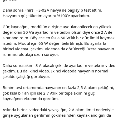
Daha sonra Fnirsi HS-02A havya ile bağlayıp test ettim.
Havyanın güç tüketim ayarını %100’e ayarladım.
Güç kaynağını, modülün girişine uygulanabilecek en yüksek
değer olan 30 V’a ayarladım ve tedbir olsun diye önce 2 A ile
sınırlandırdım. Böylece en fazla 60 W’lık bir güç limiti koymak
istedim. Modül için 65 W değeri belirtilmişti. Bu ayarlarla
birinci videoyu çektim. Videoda da görüleceği üzere havyanın
ısınması oldukça uzun sürüyor.
Daha sonra akımı 3 A olacak şekilde ayarladım ve tekrar video
çektim. Bu da ikinci video. İkinci videoda havyanın normal
şekilde çalıştığı görülüyor.
Benim test ortamımda havyanın en fazla 2,5 A akım çektiğini,
çok kısa bir an için ise 2,7 A’lik bir tepe akımını güç
kaynağının ekranında gördüm.
Aslında birinci videodaki yavaşlığın, 2 A akım limiti nedeniyle
girişe uygulanan gerilimin çökmesinden kaynaklandığını da