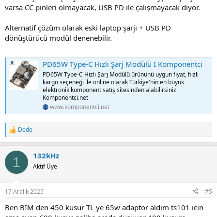
varsa CC pinleri olmayacak, USB PD ile çalışmayacak diyor.
Alternatif çözüm olarak eski laptop şarjı + USB PD
dönüştürücü modül denenebilir.
PD65W Type-C Hızlı Şarj Modülü I Komponentci
PD65W Type-C Hızlı Şarj Modülü ürününü uygun fiyat, hızlı
kargo seçeneği ile online olarak Türkiye'nin en büyük
elektronik komponent satış sitesinden alabilirsiniz
Komponentci.net
www.komponentci.net
Dede
R
e
a
132kHz
c
1
t
Aktif Üye
i
o
n
17 Aralık 2025
#5
s
:
Ben BİM den 450 kusur TL ye 65w adaptor aldım ts101 ıcın