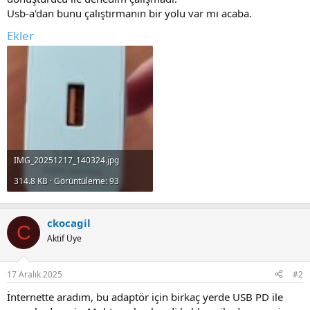
Usb-a'dan bunu çalıştırmanın bir yolu var mı acaba.
Ekler
IMG_20251217_140324.jpg
314.8 KB · Görüntüleme: 93
ckocagil
C
Aktif Üye
17 Aralık 2025
#2
İnternette aradım, bu adaptör için birkaç yerde USB PD ile