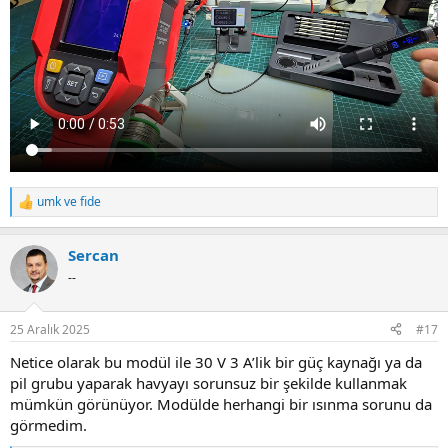
umk
ve
fide
R
e
a
Sercan
c
t
--
i
o
n
25 Aralık 2025
#17
s
:
Netice olarak bu modül ile 30 V 3 A’lik bir güç kaynağı ya da
pil grubu yaparak havyayı sorunsuz bir şekilde kullanmak
mümkün görünüyor. Modülde herhangi bir ısınma sorunu da
görmedim.