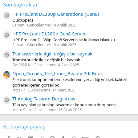
Son kaynaklar
HP ProLiant DL380p Generation8 (Gen8)
Kaynak ikon/amblem
QuickSpecs
Sercan
Güncellenme:
19 Aralık 2025
HPE ProLiant DL380p Gen8 Server
Kaynak ikon/amblem
HPE ProLiant DL380p Gen8 Server'a ait kullanıcı kılavuzu.
Sercan
Güncellenme:
19 Aralık 2025
Transistörlerle ilgili değişik bir kaynak
Kaynak ikon/amblem
Transistörlerle ilgili değişik bir kaynak
FM.88MHz
Güncellenme:
4 Ekim 2025
Open_Circuits_The_Inner_Beauty Pdf Book
Elektronik komponentlerin kesitlerinin yer aldığı yüksek kaliteli
görseller içeren görseli bol
latcakir
Güncellenme:
14 Mart 2025
TI Analog Tasarim Dergi Arsivi
Kaynak ikon/amblem
TI'in yayinladigi Analog tasarimlar konusunda dergi serisi
Mikro Step
Güncellenme:
16 Ocak 2025
Bu sayfayı paylaş