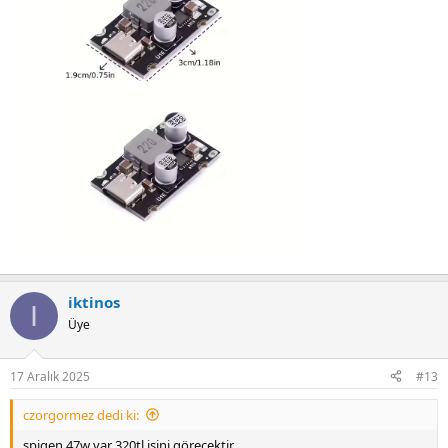
iktinos
I
Üye
17 Aralık 2025
#13
czorgormez dedi ki:
spigen 47w var 320tl işini görecektir.