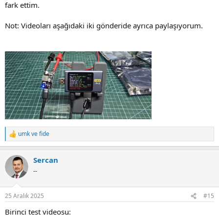
fark ettim.
Not: Videoları aşağıdaki iki gönderide ayrıca paylaşıyorum.
umk
ve
fide
R
e
a
Sercan
c
t
--
i
o
n
25 Aralık 2025
#15
s
:
Birinci test videosu: