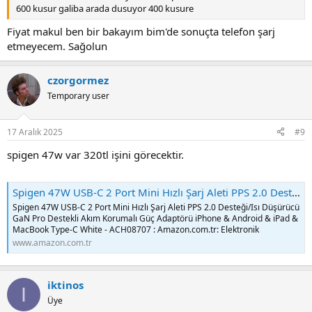
600 kusur galiba arada dusuyor 400 kusure
Fiyat makul ben bir bakayım bim'de sonuçta telefon şarj
etmeyecem. Sağolun
czorgormez
Temporary user
17 Aralık 2025
#9
spigen 47w var 320tl işini görecektir.
Spigen 47W USB-C 2 Port Mini Hızlı Şarj Aleti PPS 2.0 Desteği/Isı Düşürücü GaN Pro Destekli Akım Korumalı Güç Adaptörü iPhone & Android & iPad & MacBook Type-C White - ACH08707 : Amazon.com.tr: Elektronik
Spigen 47W USB-C 2 Port Mini Hızlı Şarj Aleti PPS 2.0 Desteği/Isı Düşürücü
GaN Pro Destekli Akım Korumalı Güç Adaptörü iPhone & Android & iPad &
MacBook Type-C White - ACH08707 : Amazon.com.tr: Elektronik
www.amazon.com.tr
iktinos
I
Üye