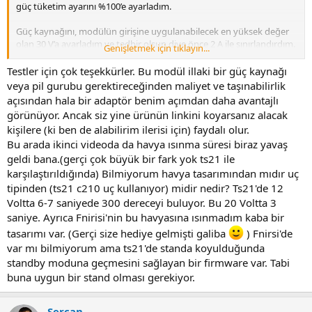
güç tüketim ayarını %100’e ayarladım.
Güç kaynağını, modülün girişine uygulanabilecek en yüksek değer
olan 30 V’a ayarladım ve tedbir olsun diye önce 2 A ile sınırlandırdım.
Genişletmek için tıklayın...
Böylece en fazla 60 W’lık bir güç limiti koymak istedim. Modül için 65
W değeri belirtilmişti. Bu ayarlarla birinci videoyu çektim. Videoda da
Testler için çok teşekkürler. Bu modül illaki bir güç kaynağı
görüleceği üzere havyanın ısınması oldukça uzun sürüyor.
veya pil gurubu gerektireceğinden maliyet ve taşınabilirlik
açısından hala bir adaptör benim açımdan daha avantajlı
Daha sonra akımı 3 A olacak şekilde ayarladım ve tekrar video
görünüyor. Ancak siz yine ürünün linkini koyarsanız alacak
çektim. Bu da ikinci video. İkinci videoda havyanın normal şekilde
kişilere (ki ben de alabilirim ilerisi için) faydalı olur.
çalıştığı görülüyor.
Bu arada ikinci videoda da havya ısınma süresi biraz yavaş
Benim test ortamımda havyanın en fazla 2,5 A akım çektiğini, çok
geldi bana.(gerçi çok büyük bir fark yok ts21 ile
kısa bir an için ise 2,7 A’lik bir tepe akımını güç kaynağının ekranında
karşılaştırıldığında) Bilmiyorum havya tasarımından mıdır uç
gördüm.
tipinden (ts21 c210 uç kullanıyor) midir nedir? Ts21'de 12
Voltta 6-7 saniyede 300 dereceyi buluyor. Bu 20 Voltta 3
Aslında birinci videodaki yavaşlığın, 2 A akım limiti nedeniyle girişe
saniye. Ayrıca Fnirisi'nin bu havyasına ısınmadım kaba bir
uygulanan gerilimin çökmesinden kaynaklandığını da fark ettim.
tasarımı var. (Gerçi size hediye gelmişti galiba
) Fnirsi'de
Not: Videoları aşağıdaki iki gönderide ayrıca paylaşıyorum.
var mı bilmiyorum ama ts21'de standa koyulduğunda
standby moduna geçmesini sağlayan bir firmware var. Tabi
buna uygun bir stand olması gerekiyor.
45918 eklentisine bak
Sercan