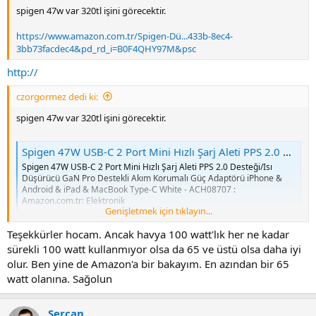
spigen 47w var 320tl işini görecektir.
https://www.amazon.com.tr/Spigen-Dü...433b-8ec4-
3bb73facdec4&pd_rd_i=B0F4QHY97M&psc
http://
czorgormez dedi ki:
spigen 47w var 320tl işini görecektir.
Spigen 47W USB-C 2 Port Mini Hızlı Şarj Aleti PPS 2.0 Desteği/Isı Düşürücü GaN Pro Destekli Akım Korumalı Güç Adaptörü iPhone & Android & iPad & MacBook Type-C White - ACH08707 : Amazon.com.tr: Elektronik
Spigen 47W USB-C 2 Port Mini Hızlı Şarj Aleti PPS 2.0 Desteği/Isı
Düşürücü GaN Pro Destekli Akım Korumalı Güç Adaptörü iPhone &
Android & iPad & MacBook Type-C White - ACH08707 :
Amazon.com.tr: Elektronik
Genişletmek için tıklayın...
www.amazon.com.tr
Teşekkürler hocam. Ancak havya 100 watt'lık her ne kadar
sürekli 100 watt kullanmıyor olsa da 65 ve üstü olsa daha iyi
olur. Ben yine de Amazon'a bir bakayım. En azından bir 65
watt olanına. Sağolun
Sercan