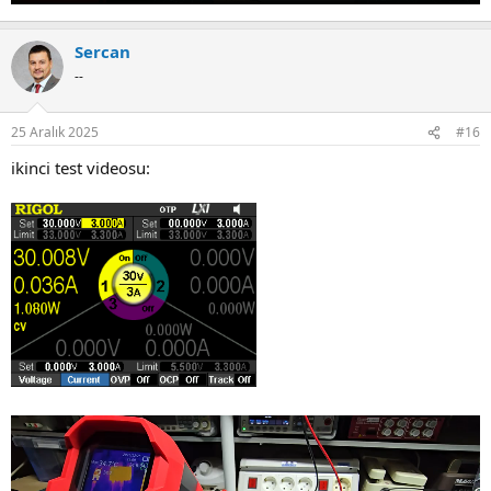
Sercan
--
25 Aralık 2025
#16
ikinci test videosu: