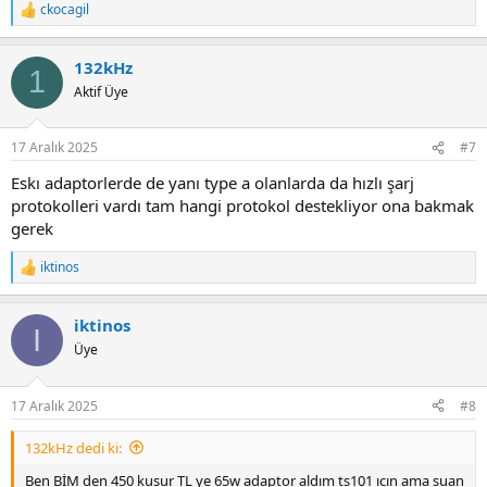
ckocagil
R
e
a
132kHz
c
1
t
Aktif Üye
i
o
n
17 Aralık 2025
#7
s
:
Eskı adaptorlerde de yanı type a olanlarda da hızlı şarj
protokolleri vardı tam hangi protokol destekliyor ona bakmak
gerek
iktinos
R
e
a
iktinos
c
I
t
Üye
i
o
n
17 Aralık 2025
#8
s
:
132kHz dedi ki:
Ben BİM den 450 kusur TL ye 65w adaptor aldım ts101 ıcın ama suan