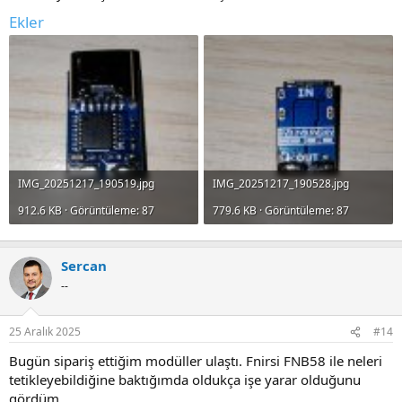
Ekler
IMG_20251217_190519.jpg
IMG_20251217_190528.jpg
912.6 KB · Görüntüleme: 87
779.6 KB · Görüntüleme: 87
Sercan
--
25 Aralık 2025
#14
Bugün sipariş ettiğim modüller ulaştı. Fnirsi FNB58 ile neleri
tetikleyebildiğine baktığımda oldukça işe yarar olduğunu
gördüm.