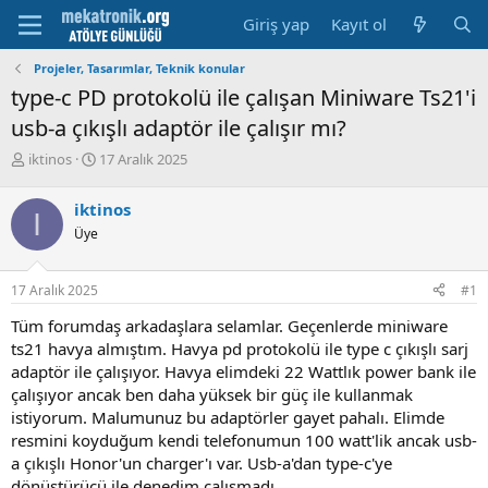
Giriş yap
Kayıt ol
Projeler, Tasarımlar, Teknik konular
type-c PD protokolü ile çalışan Miniware Ts21'i
usb-a çıkışlı adaptör ile çalışır mı?
K
B
iktinos
17 Aralık 2025
o
a
n
ş
iktinos
I
u
l
Üye
y
a
u
m
b
a
17 Aralık 2025
#1
a
t
ş
a
Tüm forumdaş arkadaşlara selamlar. Geçenlerde miniware
l
r
ts21 havya almıştım. Havya pd protokolü ile type c çıkışlı sarj
a
i
adaptör ile çalışıyor. Havya elimdeki 22 Wattlık power bank ile
t
h
çalışıyor ancak ben daha yüksek bir güç ile kullanmak
a
i
n
istiyorum. Malumunuz bu adaptörler gayet pahalı. Elimde
resmini koyduğum kendi telefonumun 100 watt'lik ancak usb-
a çıkışlı Honor'un charger'ı var. Usb-a'dan type-c'ye
dönüştürücü ile denedim çalışmadı.