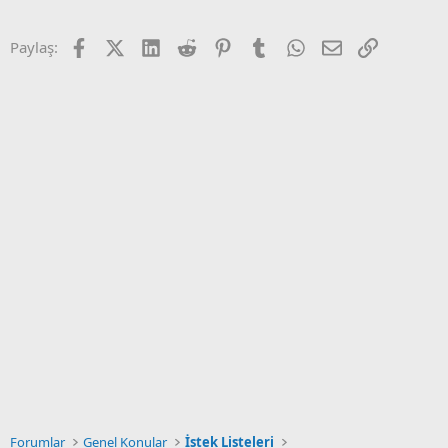
Facebook
X (Twitter)
LinkedIn
Reddit
Pinterest
Tumblr
WhatsApp
E-posta
Link
Paylaş:
Forumlar
Genel Konular
İstek Listeleri