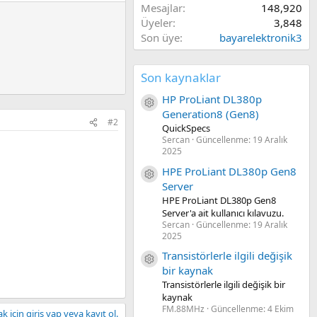
Mesajlar
148,920
Üyeler
3,848
Son üye
bayarelektronik3
Son kaynaklar
HP ProLiant DL380p
Kaynak ikon/amblem
Generation8 (Gen8)
#2
QuickSpecs
Sercan
Güncellenme:
19 Aralık
2025
HPE ProLiant DL380p Gen8
Kaynak ikon/amblem
Server
HPE ProLiant DL380p Gen8
Server'a ait kullanıcı kılavuzu.
Sercan
Güncellenme:
19 Aralık
2025
Transistörlerle ilgili değişik
Kaynak ikon/amblem
bir kaynak
Transistörlerle ilgili değişik bir
kaynak
FM.88MHz
Güncellenme:
4 Ekim
 için giriş yap veya kayıt ol.