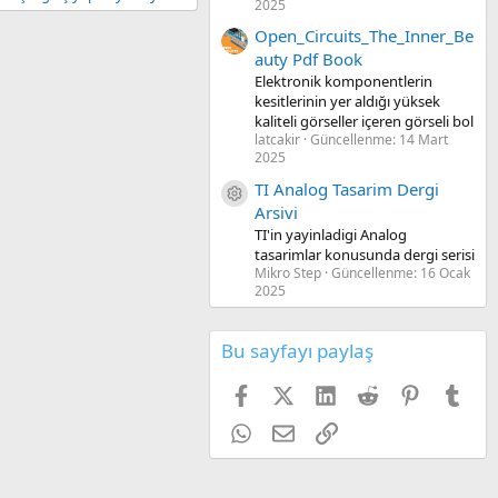
2025
Open_Circuits_The_Inner_Be
auty Pdf Book
Elektronik komponentlerin
kesitlerinin yer aldığı yüksek
kaliteli görseller içeren görseli bol
latcakir
Güncellenme:
14 Mart
2025
TI Analog Tasarim Dergi
Kaynak ikon/amblem
Arsivi
TI'in yayinladigi Analog
tasarimlar konusunda dergi serisi
Mikro Step
Güncellenme:
16 Ocak
2025
Bu sayfayı paylaş
Facebook
X (Twitter)
LinkedIn
Reddit
Pinterest
Tum
WhatsApp
E-posta
Link