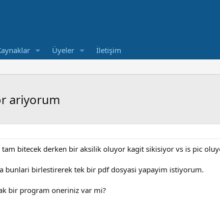
Kaynaklar
Üyeler
İletişim
or ariyorum
tam bitecek derken bir aksilik oluyor kagit sikisiyor vs is pic oluy
a bunlari birlestirerek tek bir pdf dosyasi yapayim istiyorum.
ak bir program oneriniz var mi?