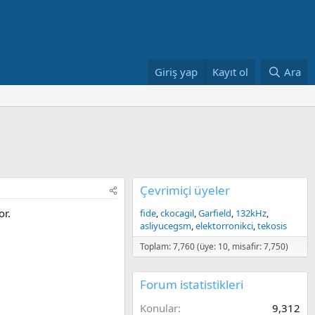
Giriş yap
Kayıt ol
Ara
Çevrimiçi üyeler
or.
fide
ckocagil
Garfield
132kHz
asliyucegsm
elektorronikci
tekosis
Toplam: 7,760 (üye: 10, misafir: 7,750)
Forum istatistikleri
Konular
9,312