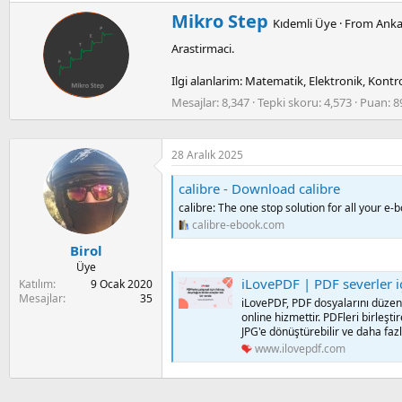
a
i
n
W
Mikro Step
Kıdemli Üye
·
From
Anka
r
Arastirmaci.
i
t
Ilgi alanlarim: Matematik, Elektronik, Kontro
t
e
Mesajlar
8,347
Tepki skoru
4,573
Puan
8
n
b
y
28 Aralık 2025
calibre - Download calibre
calibre: The one stop solution for all your 
calibre-ebook.com
Birol
Üye
iLovePDF | PDF severler iç
Katılım
9 Ocak 2020
Mesajlar
35
iLovePDF, PDF dosyalarını düzen
online hizmettir. PDFleri birleştir
JPG'e dönüştürebilir ve daha fazl
www.ilovepdf.com