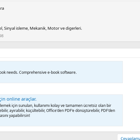
ra
l, Sinyal isleme, Mekanik, Motor ve digerleri.
98
e-book needs. Comprehensive e-book software.
in online araçlar.
lemek için sunulan, kullanımı kolay ve tamamen ücretsiz olan bir
ebilir, ayırabilir, küçültebilir, Office'den PDF'e dönüştürebilir, PDF'den
asını yapabilirsin!
Cevaplamak