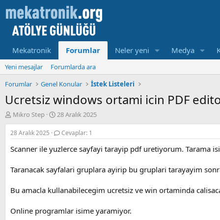
Mekatronik
Forumlar
Neler yeni
Medya
Yeni mesajlar
Forumlarda ara
Forumlar
Genel Konular
İstek Listeleri
Ucretsiz windows ortami icin PDF edit
K
B
Mikro Step
28 Aralık 2025
o
a
n
ş
28 Aralık 2025
Cevaplar: 1
u
l
Scanner ile yuzlerce sayfayi tarayip pdf uretiyorum. Tarama isi 
y
a
u
m
b
a
Taranacak sayfalari gruplara ayirip bu gruplari tarayayim sonr
a
t
ş
a
Bu amacla kullanabilecegim ucretsiz ve win ortaminda calisac
l
r
a
i
Online programlar isime yaramiyor.
t
h