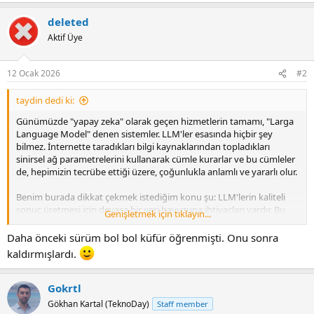
a
deleted
c
t
Aktif Üye
i
o
n
12 Ocak 2026
#2
s
:
taydin dedi ki:
Günümüzde "yapay zeka" olarak geçen hizmetlerin tamamı, "Larga
Language Model" denen sistemler. LLM'ler esasında hiçbir şey
bilmez. İnternette taradıkları bilgi kaynaklarından topladıkları
sinirsel ağ parametrelerini kullanarak cümle kurarlar ve bu cümleler
de, hepimizin tecrübe ettiği üzere, çoğunlukla anlamlı ve yararlı olur.
Benim burada dikkat çekmek istediğim konu şu: LLM'lerin kaliteli
sonuç üretmesi için devasa bir veri havuzuna ihtiyaçları vardır. Bu
Genişletmek için tıklayın...
veri havuzu da internetin kendisidir. Daha ayrıntıya girersek,
öncelikle internetteki bilgi paylaşım ortamları (forumlar,
Daha önceki sürüm bol bol küfür öğrenmişti. Onu sonra
stackoverflow, quora, reddit, bloglar vs), sonrasında da faydalı
kaldırmışlardı.
bilgilerin bulunduğu makalelerin yer aldığı siteler, sonrasında da
internetteki geriye kalan "çöp".
Gokrtl
Bu durumuda eğer herkes internetteki bilgi paylasım sitelerini
Gökhan Kartal (TeknoDay)
Staff member
bırakır ve sadece yapay zeka kullanırsa, o zaman yapay zekanın bilgi