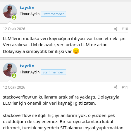
a
taydin
c
t
Timur Aydın
Staff member
i
o
n
12 Ocak 2026
#10
s
:
LLM'lerin mutlaka veri kaynağına ihtiyacı var train etmek için.
Veri azalırsa LLM de azalır, veri artarsa LLM de artar.
Dolayısıyla simbiyotik bir ilişki var
taydin
Timur Aydın
Staff member
12 Ocak 2026
#11
stackoverflow'un kullanımı artık sıfıra yaklaştı. Dolayısıyla
LLM'ler için önemli bir veri kaynağı gitti zaten.
stackoverflow ile ilgili hiç iyi anılarım yok, o yüzden pek
üzüldüğüm de söylenemez. Bir soruyu adamlara kabul
ettirmek, turistik bir yerdeki SIT alanına inşaat yaptırmaktan