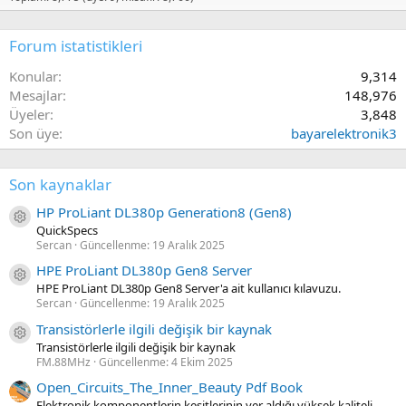
Forum istatistikleri
Konular
9,314
Mesajlar
148,976
Üyeler
3,848
Son üye
bayarelektronik3
Son kaynaklar
HP ProLiant DL380p Generation8 (Gen8)
Kaynak ikon/amblem
QuickSpecs
Sercan
Güncellenme:
19 Aralık 2025
HPE ProLiant DL380p Gen8 Server
Kaynak ikon/amblem
HPE ProLiant DL380p Gen8 Server'a ait kullanıcı kılavuzu.
Sercan
Güncellenme:
19 Aralık 2025
Transistörlerle ilgili değişik bir kaynak
Kaynak ikon/amblem
Transistörlerle ilgili değişik bir kaynak
FM.88MHz
Güncellenme:
4 Ekim 2025
Open_Circuits_The_Inner_Beauty Pdf Book
Elektronik komponentlerin kesitlerinin yer aldığı yüksek kaliteli