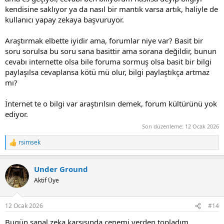
kendisine saklıyor ya da nasıl bir mantık varsa artık, haliyle de
kullanıcı yapay zekaya başvuruyor.
Araştırmak elbette iyidir ama, forumlar niye var? Basit bir
soru sorulsa bu soru sana basittir ama sorana değildir, bunun
cevabı internette olsa bile foruma sormuş olsa basit bir bilgi
paylaşılsa cevaplansa kötü mü olur, bilgi paylaştıkça artmaz
mı?
İnternet te o bilgi var araştırılsın demek, forum kültürünü yok
ediyor.
Son düzenleme:
12 Ocak 2026
rsimsek
R
e
a
Under Ground
c
t
Aktif Üye
i
o
n
12 Ocak 2026
#14
s
:
Bugün sanal zeka karşısında çenemi yerden topladım.