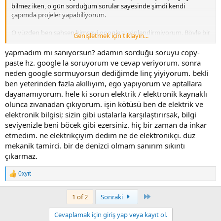
bilmez iken, o gün sorduğum sorular sayesinde şimdi kendi
çapımda projeler yapabiliyorum.
O yüzden ben şahsen kimseyi google'a yönlendirmiyorum. Böyle bir
Genişletmek için tıklayın...
durumla karşılaştığım da içten içe sizin gibi kızsam da onu
göndermek yerine youtube dan anında bir video bulup cevaben
yapmadım mı sanıyorsun? adamın sorduğu soruyu copy-
yapıştırıyorum. Bu sayede bir sonraki sorusu daha mantıklı olabilir.
paste hz. google la soruyorum ve cevap veriyorum. sonra
neden google sormuyorsun dediğimde linç yiyiyorum. bekli
Bazen de böyle saçma bir soru geldiğinde konu evrilip daha faydalı
ben yeterinden fazla akıllıyım, ego yapıyorum ve aptallara
hale gelebilir. Konu konuyu açar, petek neden ısıtmıyor? Hava mı
dayanamıyorum. hele ki sorun elektrik / elektronik kaynaklı
kalmış, su mu yetersiz vs. gibi.
olunca zıvanadan çıkıyorum. işin kötüsü ben de elektrik ve
elektronik bilgisi; sizin gibi ustalarla karşılaştırırsak, bilgi
seviyenizle beni böcek gibi ezersiniz. hiç bir zaman da inkar
etmedim. ne elektrikçiyim dedim ne de elektronikçi. düz
mekanik tamirci. bir de denizci olmam sanırım sıkıntı
çıkarmaz.
0xyit
R
e
a
Last
1 of 2
Sonraki
c
t
Cevaplamak için giriş yap veya kayıt ol.
i