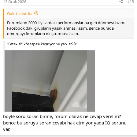
12 Ocak 2026
#15
s
:
Gokrtl dedi ki:
Forumların 2000 li yıllardaki performanslarına geri dönmesi lazım.
Facebook daki grupların yasaklanması lazım. Bence burada
omurgayı forumların oluşturması lazım.
böyle soru soran birine, forum olarak ne cevap verelim?
bence bu soruyu soran cevabı hak etmiyor yada IQ sorunu
var.