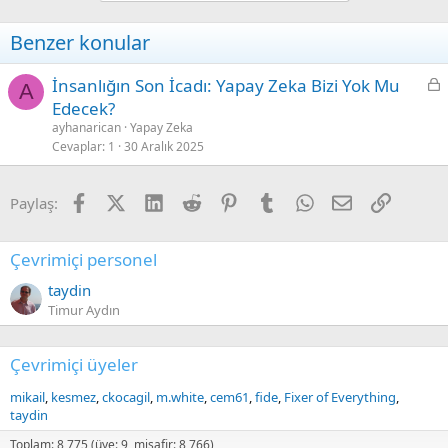
o
n
Benzer konular
s
:
L
İnsanlığın Son İcadı: Yapay Zeka Bizi Yok Mu
A
o
Edecek?
c
ayhanarican
Yapay Zeka
k
Cevaplar
1
30 Aralık 2025
e
d
Facebook
X (Twitter)
LinkedIn
Reddit
Pinterest
Tumblr
WhatsApp
E-posta
Link
Paylaş:
Çevrimiçi personel
taydin
Timur Aydın
Çevrimiçi üyeler
mikail
kesmez
ckocagil
m.white
cem61
fide
Fixer of Everything
taydin
Toplam: 8,775 (üye: 9, misafir: 8,766)