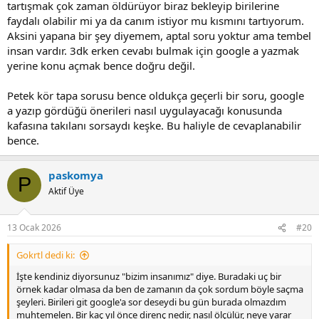
tartışmak çok zaman öldürüyor biraz bekleyip birilerine
faydalı olabilir mi ya da canım istiyor mu kısmını tartıyorum.
Aksini yapana bir şey diyemem, aptal soru yoktur ama tembel
insan vardır. 3dk erken cevabı bulmak için google a yazmak
yerine konu açmak bence doğru değil.
Petek kör tapa sorusu bence oldukça geçerli bir soru, google
a yazıp gördüğü önerileri nasıl uygulayacağı konusunda
kafasına takılanı sorsaydı keşke. Bu haliyle de cevaplanabilir
bence.
paskomya
P
Aktif Üye
13 Ocak 2026
#20
Gokrtl dedi ki:
İşte kendiniz diyorsunuz "bizim insanımız" diye. Buradaki uç bir
örnek kadar olmasa da ben de zamanın da çok sordum böyle saçma
şeyleri. Birileri git google'a sor deseydi bu gün burada olmazdım
muhtemelen. Bir kaç yıl önce direnç nedir, nasıl ölçülür, neye yarar