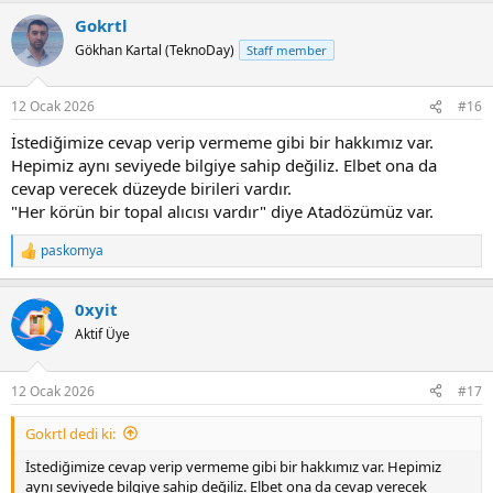
Gokrtl
Gökhan Kartal (TeknoDay)
Staff member
12 Ocak 2026
#16
İstediğimize cevap verip vermeme gibi bir hakkımız var.
Hepimiz aynı seviyede bilgiye sahip değiliz. Elbet ona da
cevap verecek düzeyde birileri vardır.
"Her körün bir topal alıcısı vardır" diye Atadözümüz var.
paskomya
R
e
a
0xyit
c
t
Aktif Üye
i
o
n
12 Ocak 2026
#17
s
:
Gokrtl dedi ki:
İstediğimize cevap verip vermeme gibi bir hakkımız var. Hepimiz
aynı seviyede bilgiye sahip değiliz. Elbet ona da cevap verecek