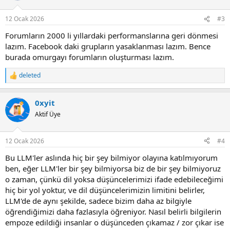
havuzu artık statik hale gelir. Yeni bilgileri öğrenemez. Artık sorulan
soruların tamamı eski bilgi kaynaklarına göre cevaplanır. Zaten böyle
12 Ocak 2026
#3
bir ihtimal öngörüldüğü için LLM firmaları sürekli olarak eleman
arıyorlar kendi LLM'lerini manuel olarak train etmek için. Ama bu
Forumların 2000 li yıllardaki performanslarına geri dönmesi
manuel train, hiçbir zaman internetteki bilgi paylaşım sitelerindeki
lazım. Facebook daki grupların yasaklanması lazım. Bence
organik veri zenginliğini sağlayamaz.
burada omurgayı forumların oluşturması lazım.
O yüzden herkesin internet bilgi paylaşım sitelerine sahip çıkması
deleted
R
lazım. LLM öncesi bilgi araştırma kültürümüzün ve yeteneğimizin de
e
körelmesine izin vermememiz lazım.
a
0xyit
c
t
Aktif Üye
i
o
n
12 Ocak 2026
#4
s
:
Bu LLM'ler aslında hiç bir şey bilmiyor olayına katılmıyorum
ben, eğer LLM'ler bir şey bilmiyorsa biz de bir şey bilmiyoruz
o zaman, çünkü dil yoksa düşüncelerimizi ifade edebileceğimi
hiç bir yol yoktur, ve dil düşüncelerimizin limitini belirler,
LLM'de de aynı şekilde, sadece bizim daha az bilgiyle
öğrendiğimizi daha fazlasıyla öğreniyor. Nasıl belirli bilgilerin
empoze edildiği insanlar o düşünceden çıkamaz / zor çıkar ise