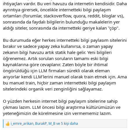
ihtiyaçları vardır. Bu veri havuzu da internetin kendisidir. Daha
ayrıntıya girersek, öncelikle internetteki bilgi paylaşım
ortamları (forumlar, stackoverflow, quora, reddit, bloglar vs),
sonrasında da faydalı bilgilerin bulunduğu makalelerin yer
aldığı siteler, sonrasında da internetteki geriye kalan "çöp".
Bu durumuda eğer herkes internetteki bilgi paylasım sitelerini
bırakır ve sadece yapay zeka kullanırsa, o zaman yapay
zekanın bilgi havuzu artık statik hale gelir. Yeni bilgileri
öğrenemez. Artık sorulan soruların tamamı eski bilgi
kaynaklarına göre cevaplanır. Zaten böyle bir ihtimal
öngörüldüğü için LLM firmaları sürekli olarak eleman
arıyorlar kendi LLM'lerini manuel olarak train etmek için. Ama
bu manuel train, hiçbir zaman internetteki bilgi paylaşım
sitelerindeki organik veri zenginliğini sağlayamaz.
O yüzden herkesin internet bilgi paylaşım sitelerine sahip
çıkması lazım. LLM öncesi bilgi araştırma kültürümüzün ve
yeteneğimizin de körelmesine izin vermememiz lazım.
i_emre_arikan
,
BurakP
,
M_B
ve 5 kişi daha
R
e