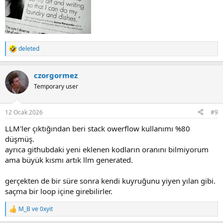
deleted
R
e
a
czorgormez
c
t
Temporary user
i
o
n
12 Ocak 2026
#9
s
:
LLM'ler çıktığından beri stack owerflow kullanımı %80
düşmüş.
ayrıca githubdaki yeni eklenen kodların oranını bilmiyorum
ama büyük kısmı artık llm generated.
gerçekten de bir süre sonra kendi kuyruğunu yiyen yılan gibi.
saçma bir loop içine girebilirler.
M_B
ve
0xyit
R
e