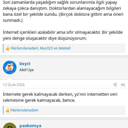
Son zamanlarda yaşadığım sağlık sorunlarımla ilgili yapay
zekaya çokca danıştım. Doktorlardan alamayacağım bilgileri
bana özel bir şekilde sundu. (Birçok doktora gittim ama öneri
sunmadı.)
İnternet içerikleri azalabilir ama sıfır olmayacaktır. Bir şekilde
yeni denge oluşacaktır diye düşünüyorum.
Fikirleriolanadam
,
Mucit23
ve
deleted
R
e
a
0xyit
c
t
Aktif Üye
i
o
n
12 Ocak 2026
#6
s
:
İnternete gerek kalmayacak derken, yz'nin internetten veri
cekmesine gerek kalmayacak, bence.
Fikirleriolanadam
R
e
a
paskomya
c