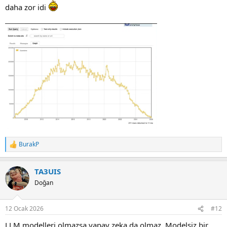
daha zor idi
BurakP
R
e
a
TA3UIS
c
t
Doğan
i
o
n
12 Ocak 2026
#12
s
:
LLM modelleri olmazsa yapay zeka da olmaz. Modelsiz bir