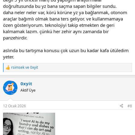
doğrultusunda bu yz bana saçma sapan bilgiler sundu.
daha neler neler var, körü körüne yz ya bağlanmak, otonom
araçlar bağımlı olmak bana ters geliyor. ve kullanmamaya
özen gösteriyorum. teknolojiyi takip etmekten de geri
kalmamak lazım. çünkü her zehir aynı zamanda bir
panzehirdir.
aslında bu tartışma konusu çok uzun bu kadar kafa ütüledim
yeter.
rsimsek
ve
0xyit
R
e
a
0xyit
c
t
Aktif Üye
i
o
n
12 Ocak 2026
#8
s
: