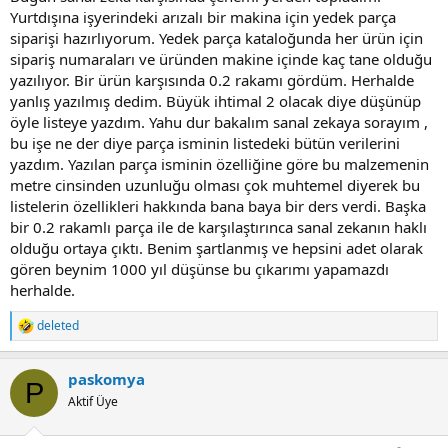
Yurtdışına işyerindeki arızalı bir makina için yedek parça
siparişi hazırlıyorum. Yedek parça kataloğunda her ürün için
sipariş numaraları ve üründen makine içinde kaç tane olduğu
yazılıyor. Bir ürün karşısında 0.2 rakamı gördüm. Herhalde
yanlış yazılmış dedim. Büyük ihtimal 2 olacak diye düşünüp
öyle listeye yazdım. Yahu dur bakalım sanal zekaya sorayım ,
bu işe ne der diye parça isminin listedeki bütün verilerini
yazdım. Yazılan parça isminin özelliğine göre bu malzemenin
metre cinsinden uzunluğu olması çok muhtemel diyerek bu
listelerin özellikleri hakkında bana baya bir ders verdi. Başka
bir 0.2 rakamlı parça ile de karşılaştırınca sanal zekanın haklı
olduğu ortaya çıktı. Benim şartlanmış ve hepsini adet olarak
gören beynim 1000 yıl düşünse bu çıkarımı yapamazdı
herhalde.
deleted
R
e
a
paskomya
c
P
t
Aktif Üye
i
o
n