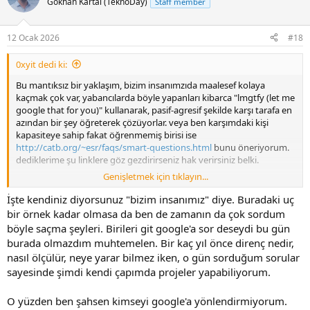
Gökhan Kartal (TeknoDay)
Staff member
12 Ocak 2026
#18
0xyit dedi ki:
Bu mantıksız bir yaklaşım, bizim insanımzıda maalesef kolaya
kaçmak çok var, yabancılarda böyle yapanları kibarca "lmgtfy (let me
google that for you)" kullanarak, pasif-agresif şekilde karşı tarafa en
azından bir şey öğreterek çözüyorlar. veya ben karşımdaki kişi
kapasiteye sahip fakat öğrenmemiş birisi ise
http://catb.org/~esr/faqs/smart-questions.html
bunu öneriyorum.
dediklerime şu linklere göz gezdirirseniz hak verirsiniz belki.
Genişletmek için tıklayın...
Home - The XY Problem
İşte kendiniz diyorsunuz "bizim insanımız" diye. Buradaki uç
xyproblem.info
bir örnek kadar olmasa da ben de zamanın da çok sordum
böyle saçma şeyleri. Birileri git google'a sor deseydi bu gün
no hello
burada olmazdım muhtemelen. Bir kaç yıl önce direnç nedir,
lütfen mesajlaşırken sadece merhaba demeyin
nasıl ölçülür, neye yarar bilmez iken, o gün sorduğum sorular
nohello.net
sayesinde şimdi kendi çapımda projeler yapabiliyorum.
O yüzden ben şahsen kimseyi google'a yönlendirmiyorum.