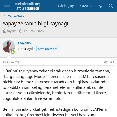
Giriş yap
Kayıt ol
Yapay Zeka
Yapay zekanın bilgi kaynağı
K
B
taydin
12 Ocak 2026
o
a
n
ş
taydin
u
l
Timur Aydın
Staff member
y
a
u
m
b
a
12 Ocak 2026
#1
a
t
ş
a
Günümüzde "yapay zeka" olarak geçen hizmetlerin tamamı,
l
r
"Larga Language Model" denen sistemler. LLM'ler esasında
a
i
hiçbir şey bilmez. İnternette taradıkları bilgi kaynaklarından
t
h
topladıkları sinirsel ağ parametrelerini kullanarak cümle
a
i
n
kurarlar ve bu cümleler de, hepimizin tecrübe ettiği üzere,
çoğunlukla anlamlı ve yararlı olur.
Benim burada dikkat çekmek istediğim konu şu: LLM'lerin
kaliteli sonuç üretmesi için devasa bir veri havuzuna