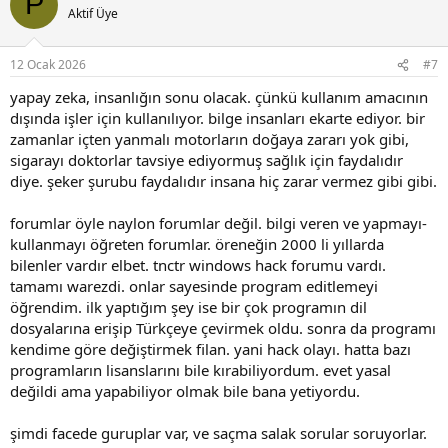
P
t
Aktif Üye
i
o
n
12 Ocak 2026
#7
s
:
yapay zeka, insanlığın sonu olacak. çünkü kullanım amacının
dışında işler için kullanılıyor. bilge insanları ekarte ediyor. bir
zamanlar içten yanmalı motorların doğaya zararı yok gibi,
sigarayı doktorlar tavsiye ediyormuş sağlık için faydalıdır
diye. şeker şurubu faydalıdır insana hiç zarar vermez gibi gibi.
forumlar öyle naylon forumlar değil. bilgi veren ve yapmayı-
kullanmayı öğreten forumlar. öreneğin 2000 li yıllarda
bilenler vardır elbet. tnctr windows hack forumu vardı.
tamamı warezdi. onlar sayesinde program editlemeyi
öğrendim. ilk yaptığım şey ise bir çok programın dil
dosyalarına erişip Türkçeye çevirmek oldu. sonra da programı
kendime göre değiştirmek filan. yani hack olayı. hatta bazı
programların lisanslarını bile kırabiliyordum. evet yasal
değildi ama yapabiliyor olmak bile bana yetiyordu.
şimdi facede guruplar var, ve saçma salak sorular soruyorlar.