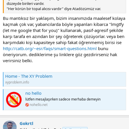
düzeyde birileri vardır.
"Her körün bir topal alıcısı vardır" diye Atadözümüz var.
Bu mantıksız bir yaklaşım, bizim insanımzıda maalesef kolaya
kaçmak çok var, yabancılarda böyle yapanları kibarca "lmgtfy
(let me google that for you)" kullanarak, pasif-agresif şekilde
karşı tarafa en azından bir şey öğreterek çözüyorlar. veya ben
karşımdaki kişi kapasiteye sahip fakat öğrenmemiş birisi ise
http://catb.org/~esr/faqs/smart-questions.html
bunu
öneriyorum. dediklerime şu linklere göz gezdirirseniz hak
verirsiniz belki.
Home - The XY Problem
xyproblem.info
no hello
lütfen mesajlaşırken sadece merhaba demeyin
nohello.net
Gokrtl