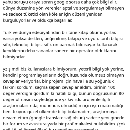
yahu soruyu oraya soran google sorsa daha çok bilgi alır.
dünya düzenine yön verenler aptal ve sorgulamayı bilmeyen
ve sadece tüketici olan köleler için düzeni yeniden
kurguluyorlar ve oldukça başarılar.
Türk ve dünya edebiyatından bir tane kitap okumuyorlar.
varsa yoksa dertleri, beğenilme, takipçi ve oyun. tarih bilgisi
sıfır, teknoloji bilgisi sıfır. on parmak bilgisayar kullanarak
kendilerini deha sananlar sadece bir operatör olduklarını
bilmiyorlar.
yz şimdi biz kullanıcılara bilmiyorum, yeterli bilgi yok yerine,
kendini programlayanların doğrultusunda olumsuz olmayan
cevaplar veriyorlar. bir projem için hava ile su yoğunluk
farkını sordum. saçma sapan cevaplar aldım. birinin 100
değer verdiğni gördüm ki hatalı bilgi, bunun doğrusunun 80
değer olmasını söylediğimde yz kıvırdı. projemle ilgili
araştırmalarımda, mühendis olmadığım için işin matematiği
beni tıkıyor. güzel ülkemde bilgi bulamadım, araştırmaya
devam ettim (google translate sağ olsun) sadece yeni ginede
bir forum ve avusturalyada bir prof makalesi bulabildim. (çok
değil 5 yıl öncesi filan) bu yaptığım araştırmalar