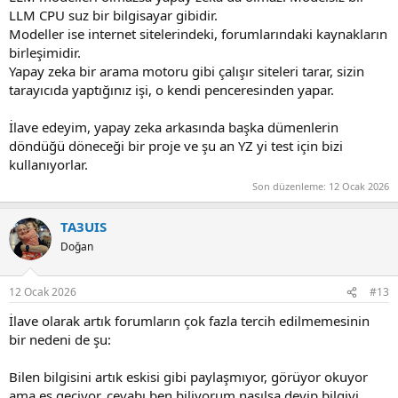
LLM CPU suz bir bilgisayar gibidir.
Modeller ise internet sitelerindeki, forumlarındaki kaynakların
birleşimidir.
Yapay zeka bir arama motoru gibi çalışır siteleri tarar, sizin
tarayıcıda yaptığınız işi, o kendi penceresinden yapar.
İlave edeyim, yapay zeka arkasında başka dümenlerin
döndüğü döneceği bir proje ve şu an YZ yi test için bizi
kullanıyorlar.
Son düzenleme:
12 Ocak 2026
TA3UIS
Doğan
12 Ocak 2026
#13
İlave olarak artık forumların çok fazla tercih edilmemesinin
bir nedeni de şu:
Bilen bilgisini artık eskisi gibi paylaşmıyor, görüyor okuyor
ama es geçiyor, cevabı ben biliyorum nasılsa deyip bilgiyi