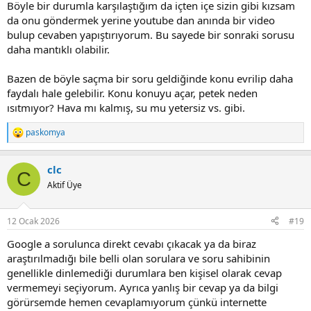
Böyle bir durumla karşılaştığım da içten içe sizin gibi kızsam
da onu göndermek yerine youtube dan anında bir video
bulup cevaben yapıştırıyorum. Bu sayede bir sonraki sorusu
daha mantıklı olabilir.
Bazen de böyle saçma bir soru geldiğinde konu evrilip daha
faydalı hale gelebilir. Konu konuyu açar, petek neden
ısıtmıyor? Hava mı kalmış, su mu yetersiz vs. gibi.
paskomya
R
e
a
clc
c
C
t
Aktif Üye
i
o
n
12 Ocak 2026
#19
s
:
Google a sorulunca direkt cevabı çıkacak ya da biraz
araştırılmadığı bile belli olan sorulara ve soru sahibinin
genellikle dinlemediği durumlara ben kişisel olarak cevap
vermemeyi seçiyorum. Ayrıca yanlış bir cevap ya da bilgi
görürsemde hemen cevaplamıyorum çünkü internette