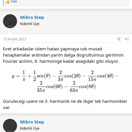
fide
R
e
a
Mikro Step
c
t
Kıdemli Üye
i
o
n
13 Aralık 2023
#2
s
:
Evet arkadaslar islem hatasi yapmaya cok musait
hesaplamalar ardindan yarim dalga dogrultulmus gerilimin
Fourier acilimi, 8. harmonige kadar asagidaki gibi oluyor.
1
1
2
2
y=\frac{1}{\pi}+\frac{1}{2}
=
+
(
)
−
(
2
)
−
(
4
)
−
y
s
i
n
θ
c
o
s
θ
c
o
s
θ
2
3
1
5
π
π
π
2
2
(
6
)
−
(
8
)
c
o
s
θ
c
o
s
θ
3
5
6
3
π
π
Gorulecegi uzere ne 3. harmonik ne de diger tek harmonikler
var.
Mikro Step
Kıdemli Üye