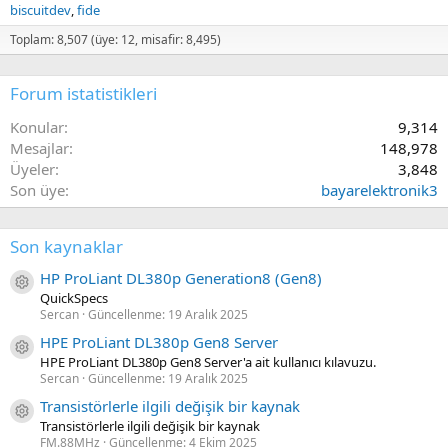
biscuitdev
fide
Toplam: 8,507 (üye: 12, misafir: 8,495)
Forum istatistikleri
Konular
9,314
Mesajlar
148,978
Üyeler
3,848
Son üye
bayarelektronik3
Son kaynaklar
HP ProLiant DL380p Generation8 (Gen8)
Kaynak ikon/amblem
QuickSpecs
Sercan
Güncellenme:
19 Aralık 2025
HPE ProLiant DL380p Gen8 Server
Kaynak ikon/amblem
HPE ProLiant DL380p Gen8 Server'a ait kullanıcı kılavuzu.
Sercan
Güncellenme:
19 Aralık 2025
Transistörlerle ilgili değişik bir kaynak
Kaynak ikon/amblem
Transistörlerle ilgili değişik bir kaynak
FM.88MHz
Güncellenme:
4 Ekim 2025