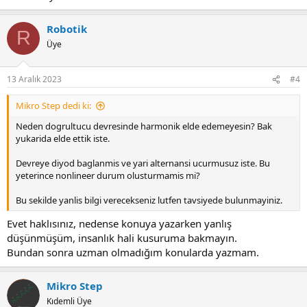
Robotik
R
Üye
13 Aralık 2023
#4
Mikro Step dedi ki:
Neden dogrultucu devresinde harmonik elde edemeyesin? Bak
yukarida elde ettik iste.
Devreye diyod baglanmis ve yari alternansi ucurmusuz iste. Bu
yeterince nonlineer durum olusturmamis mi?
Bu sekilde yanlis bilgi verecekseniz lutfen tavsiyede bulunmayiniz.
Evet haklısınız, nedense konuya yazarken yanlış
düşünmüşüm, insanlık hali kusuruma bakmayın.
Bundan sonra uzman olmadığım konularda yazmam.
Mikro Step
Kıdemli Üye