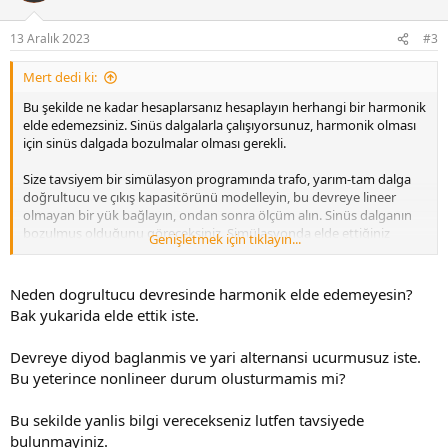
13 Aralık 2023
#3
Mert dedi ki:
Bu şekilde ne kadar hesaplarsanız hesaplayın herhangi bir harmonik
elde edemezsiniz. Sinüs dalgalarla çalışıyorsunuz, harmonik olması
için sinüs dalgada bozulmalar olması gerekli.
Size tavsiyem bir simülasyon programında trafo, yarım-tam dalga
doğrultucu ve çıkış kapasitörünü modelleyin, bu devreye lineer
olmayan bir yük bağlayın, ondan sonra ölçüm alın. Sinüs dalganın
bozulmuş olduğunu göreceksiniz. Simülasyonda elde ettiğiniz
Genişletmek için tıklayın...
dalgaya FFT uygulayıp harmonikleri görün. Devredeki elemanları
ideal kullanmayın, gerçekte nasılsa o şekilde modelleyin veya hazır
modellenmiş halini bulun. Bir de benim fikrim bu hesapları elle
Neden dogrultucu devresinde harmonik elde edemeyesin?
yapmanın bir anlamı yok, nasıl yapılacağını öğrenmek istiyorsanız
Bak yukarida elde ettik iste.
öğrenin ama bu hesapları yapan programlar varken kendinize
eziyet etmeyin. Kolay gelsin
Devreye diyod baglanmis ve yari alternansi ucurmusuz iste.
Bu yeterince nonlineer durum olusturmamis mi?
Bu sekilde yanlis bilgi verecekseniz lutfen tavsiyede
bulunmayiniz.