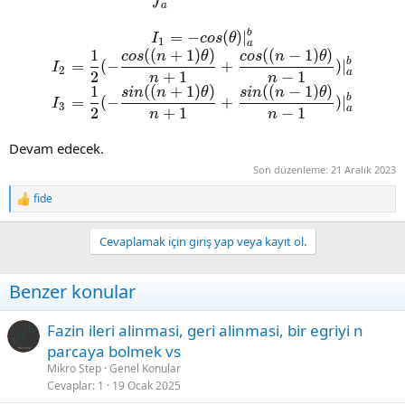
a
b
I_1=-cos(\theta)|_a^{b}
=
−
(
)
∣
I
c
o
s
θ
1
a
1
(
(
+
1
)
)
(
(
−
1
)
)
I_2=\frac{1}{2}(-\frac{cos
c
o
s
n
θ
c
o
s
n
θ
b
=
(
−
+
)
∣
I
2
a
2
+
1
−
1
n
n
1
(
(
+
1
)
)
(
(
−
1
)
)
I_3=\frac{1}{2}(-\frac{sin
s
i
n
n
θ
s
i
n
n
θ
b
=
(
−
+
)
∣
I
3
a
2
+
1
−
1
n
n
Devam edecek.
Son düzenleme:
21 Aralık 2023
fide
R
e
a
Cevaplamak için giriş yap veya kayıt ol.
c
t
i
Benzer konular
o
n
s
Fazin ileri alinmasi, geri alinmasi, bir egriyi n
:
parcaya bolmek vs
Mikro Step
Genel Konular
Cevaplar
1
19 Ocak 2025