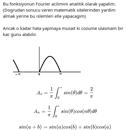
Bu fonksiyonun Fourier acilimini analitik olarak yapalim.
(Dogrudan sonucu veren matematik sitelerinden yardim
almak yerine bu islemleri elle yapacagim)
Ancak o kadar hata yapmaya musait ki cozume ulasmam bir
kac gunu alabilir.
π
1
2
A_o=\frac{1}{\pi}\int_0^{\
∫
=
(
)
=
A
s
i
n
θ
d
θ
o
π
π
0
π
1
A_n=\frac{1}{\pi}\int_0^{\
∫
=
(
)
(
)
A
s
i
n
θ
c
o
s
n
θ
d
θ
n
π
0
(
+
)
=
(
)
sin(a+b)=sin(a)cos(b)+sin(
(
)
+
(
)
(
)
s
i
n
a
b
s
i
n
a
c
o
s
b
s
i
n
b
c
o
s
a