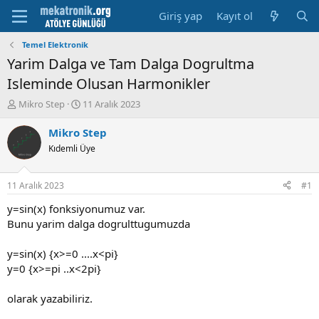
Giriş yap
Kayıt ol
Temel Elektronik
Yarim Dalga ve Tam Dalga Dogrultma
Isleminde Olusan Harmonikler
K
B
Mikro Step
11 Aralık 2023
o
a
n
ş
Mikro Step
u
l
Kıdemli Üye
y
a
u
m
b
a
11 Aralık 2023
#1
a
t
ş
a
y=sin(x) fonksiyonumuz var.
l
r
Bunu yarim dalga dogrulttugumuzda
a
i
t
h
y=sin(x) {x>=0 ....x<pi}
a
i
y=0 {x>=pi ..x<2pi}
n
olarak yazabiliriz.