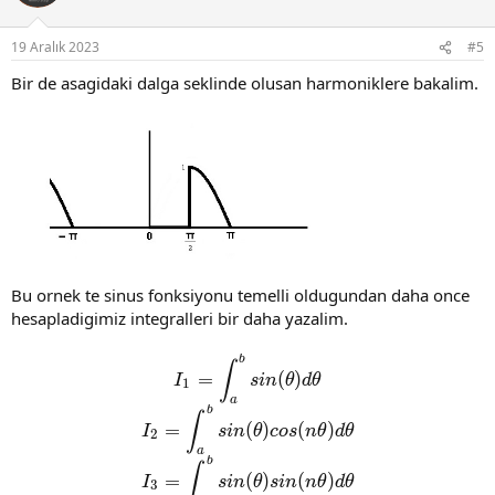
19 Aralık 2023
#5
Bir de asagidaki dalga seklinde olusan harmoniklere bakalim.
Bu ornek te sinus fonksiyonu temelli oldugundan daha once
hesapladigimiz integralleri bir daha yazalim.
b
I_1=\int_a^{b}sin(\theta)d
∫
=
(
)
I
s
i
n
θ
d
θ
1
a
b
I_2=\int_a^{b}sin(\theta)c
∫
=
(
)
(
)
I
s
i
n
θ
c
o
s
n
θ
d
θ
2
a
b
I_3=\int_a^{b}sin(\theta)s
∫
=
(
)
(
)
I
s
i
n
θ
s
i
n
n
θ
d
θ
3