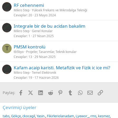
RF cehennemi
Mikro Step
Yüksek Frekans ve Mikrodalga Tekniği
Cevaplar
20
23 Mayıs 2024
Integrale bir de bu acidan bakalim
Mikro Step
Genel Konular
Cevaplar
1
27 Nisan 2025
PMSM kontrolü
T
tb5byo
Projeler, Tasarımlar, Teknik konular
Cevaplar
13
29 Nisan 2025
Kafam acaip karisti. Metafizik ve Fizik ic ice mi?
Mikro Step
Temel Elektronik
Cevaplar
19
17 Haziran 2026
Facebook
X (Twitter)
LinkedIn
Reddit
Pinterest
Tumblr
WhatsApp
E-posta
Link
Paylaş:
Çevrimiçi üyeler
tabs
Gökçe
ckocagil
Yasin.
Fikirleriolanadam
Lyewor_
rms
kesmez