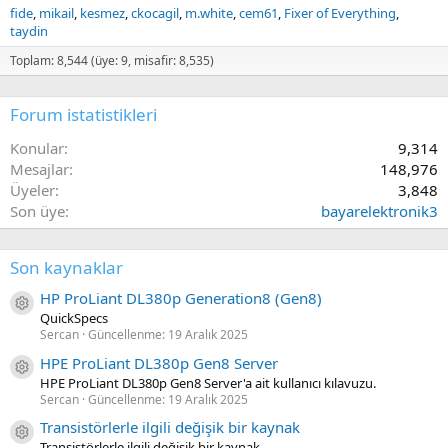
fide
mikail
kesmez
ckocagil
m.white
cem61
Fixer of Everything
taydin
Toplam: 8,544 (üye: 9, misafir: 8,535)
Forum istatistikleri
Konular
9,314
Mesajlar
148,976
Üyeler
3,848
Son üye
bayarelektronik3
Son kaynaklar
HP ProLiant DL380p Generation8 (Gen8)
Kaynak ikon/amblem
QuickSpecs
Sercan
Güncellenme:
19 Aralık 2025
HPE ProLiant DL380p Gen8 Server
Kaynak ikon/amblem
HPE ProLiant DL380p Gen8 Server'a ait kullanıcı kılavuzu.
Sercan
Güncellenme:
19 Aralık 2025
Transistörlerle ilgili değişik bir kaynak
Kaynak ikon/amblem
Transistörlerle ilgili değişik bir kaynak