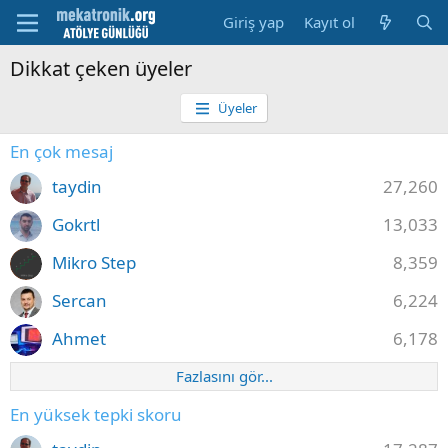
Giriş yap
Kayıt ol
Dikkat çeken üyeler
Üyeler
En çok mesaj
taydin
27,260
Gokrtl
13,033
Mikro Step
8,359
Sercan
6,224
Ahmet
6,178
Fazlasını gör...
En yüksek tepki skoru