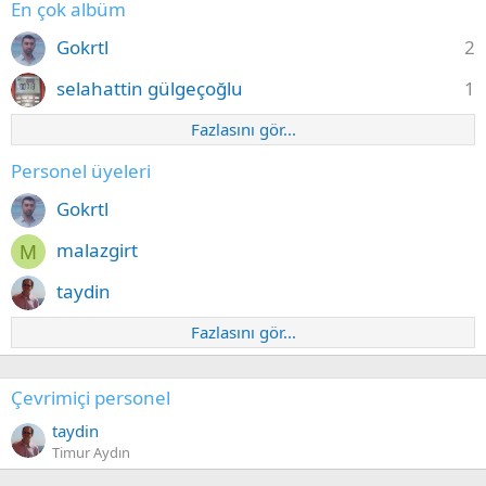
En çok albüm
Gokrtl
2
selahattin gülgeçoğlu
1
Fazlasını gör...
Personel üyeleri
Gokrtl
malazgirt
M
taydin
Fazlasını gör...
Çevrimiçi personel
taydin
Timur Aydın