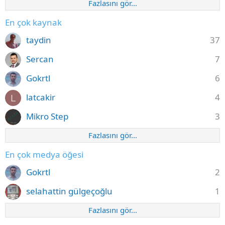
Fazlasını gör...
En çok kaynak
taydin
37
Sercan
7
Gokrtl
6
latcakir
4
L
Mikro Step
3
Fazlasını gör...
En çok medya öğesi
Gokrtl
2
selahattin gülgeçoğlu
1
Fazlasını gör...