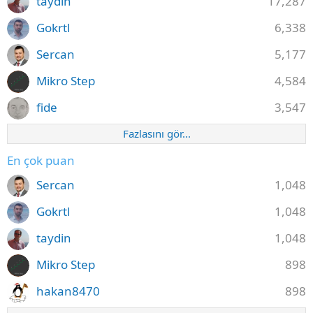
taydin
17,287
Gokrtl
6,338
Sercan
5,177
Mikro Step
4,584
fide
3,547
Fazlasını gör...
En çok puan
Sercan
1,048
Gokrtl
1,048
taydin
1,048
Mikro Step
898
hakan8470
898