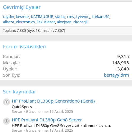
Çevrimiçi üyeler
taydin
kesmez
KAZIMUGUR
sütlaç
rms
Lyewor_
frekans50
albeza_electronics
Eski Klasör
alexjoan
ckocagil
Toplam: 7,380 (üye: 13, misafir: 7,367)
Forum istatistikleri
Konular
9,315
Mesajlar
148,993
Üyeler
3,849
Son üye
bertayyldrm
Son kaynaklar
HP ProLiant DL380p Generation8 (Gen8)
Kaynak ikon/amblem
QuickSpecs
Sercan
Güncellenme:
19 Aralık 2025
HPE ProLiant DL380p Gen8 Server
Kaynak ikon/amblem
HPE ProLiant DL380p Gen8 Server'a ait kullanıcı kılavuzu.
Sercan
Güncellenme:
19 Aralık 2025