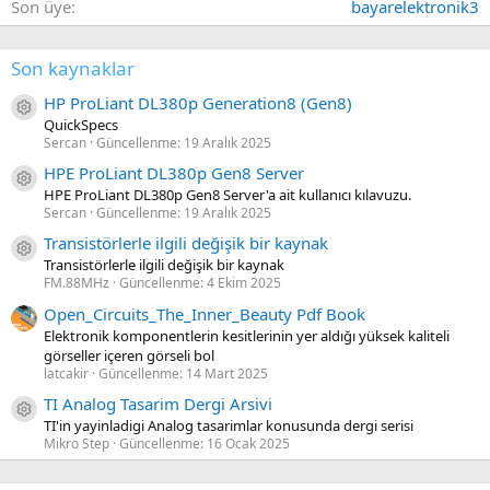
Son üye
bayarelektronik3
Son kaynaklar
HP ProLiant DL380p Generation8 (Gen8)
Kaynak ikon/amblem
QuickSpecs
Sercan
Güncellenme:
19 Aralık 2025
HPE ProLiant DL380p Gen8 Server
Kaynak ikon/amblem
HPE ProLiant DL380p Gen8 Server'a ait kullanıcı kılavuzu.
Sercan
Güncellenme:
19 Aralık 2025
Transistörlerle ilgili değişik bir kaynak
Kaynak ikon/amblem
Transistörlerle ilgili değişik bir kaynak
FM.88MHz
Güncellenme:
4 Ekim 2025
Open_Circuits_The_Inner_Beauty Pdf Book
Elektronik komponentlerin kesitlerinin yer aldığı yüksek kaliteli
görseller içeren görseli bol
latcakir
Güncellenme:
14 Mart 2025
TI Analog Tasarim Dergi Arsivi
Kaynak ikon/amblem
TI'in yayinladigi Analog tasarimlar konusunda dergi serisi
Mikro Step
Güncellenme:
16 Ocak 2025