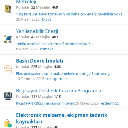
Metroloji
Konular
32
Mesajlar
469
1 kg kurşunu kaynatmak için mi daha çok enerji gereklidir yoksa 1 kg suyu kaynatmak için mi daha çok enerji gereklidir?
26 Nisan 2026
Diyot
Yenilenebilir Enerji
Konular
42
Mesajlar
483
18650 aspilsan pile alternatif ne önerirsiniz ?
8 Nisan 2026
osmaka
Baskı Devre İmalatı
Konular
225
Mesajlar
4.6K
Flex pcb uzerine smd malzemelerle montaj / Sputtering
13 Temmuz 2026
czorgormez
Bilgisayar Destekli Tasarım Programları
Konular
117
Mesajlar
1.1K
Kicad FAN7392 simülasyon modeli
26 Mayıs 2026
erdemtr55
Elektronik malzeme, ekipman tedarik
kaynakları
Konular
227
Mesajlar
4K