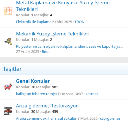
Metal Kaplama ve Kimyasal Yüzey İşleme
Teknikleri
Konular
1
Mesajlar
4
Elektroliz ile kaplama
6 Eylül 2025
TRON
Mekanik Yüzey İşleme Teknikleri
Konular
1
Mesajlar
2
Polyester ve cam elyafi ile kaliplama islemi, sase ve kaporta yapimi, spor araba yapimi vs vs
27 Aralık 2025
Birol
Taşıtlar
Genel Konular
Konular
78
Mesajlar
981
kalkıştan itibaren ramjet
Dün saat 14:07
kesmez
Arıza giderme, Restorasyon
Konular
30
Mesajlar
459
Araba zeminindeki halı nasıl sökülür
8 Mart 2026
czorgormez