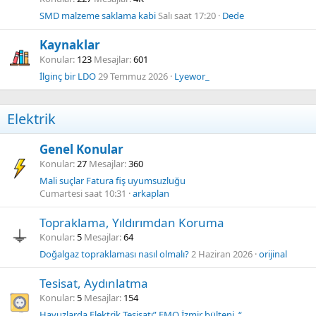
SMD malzeme saklama kabi
Salı saat 17:20
Dede
Kaynaklar
Konular
123
Mesajlar
601
İlginç bir LDO
29 Temmuz 2026
Lyewor_
Elektrik
Genel Konular
Konular
27
Mesajlar
360
Mali suçlar Fatura fiş uyumsuzluğu
Cumartesi saat 10:31
arkaplan
Topraklama, Yıldırımdan Koruma
Konular
5
Mesajlar
64
Doğalgaz topraklaması nasıl olmalı?
2 Haziran 2026
orijinal
Tesisat, Aydınlatma
Konular
5
Mesajlar
154
Havuzlarda Elektrik Tesisatı” EMO İzmir bülteni..“