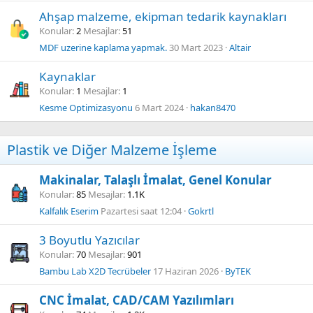
Ahşap malzeme, ekipman tedarik kaynakları
Konular
2
Mesajlar
51
MDF uzerine kaplama yapmak.
30 Mart 2023
Altair
Kaynaklar
Konular
1
Mesajlar
1
Kesme Optimizasyonu
6 Mart 2024
hakan8470
Plastik ve Diğer Malzeme İşleme
Makinalar, Talaşlı İmalat, Genel Konular
Konular
85
Mesajlar
1.1K
Kalfalık Eserim
Pazartesi saat 12:04
Gokrtl
3 Boyutlu Yazıcılar
Konular
70
Mesajlar
901
Bambu Lab X2D Tecrübeler
17 Haziran 2026
ByTEK
CNC İmalat, CAD/CAM Yazılımları