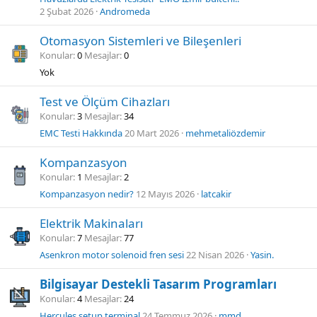
2 Şubat 2026
Andromeda
Otomasyon Sistemleri ve Bileşenleri
Konular
0
Mesajlar
0
Yok
Test ve Ölçüm Cihazları
Konular
3
Mesajlar
34
EMC Testi Hakkında
20 Mart 2026
mehmetaliözdemir
Kompanzasyon
Konular
1
Mesajlar
2
Kompanzasyon nedir?
12 Mayıs 2026
latcakir
Elektrik Makinaları
Konular
7
Mesajlar
77
Asenkron motor solenoid fren sesi
22 Nisan 2026
Yasin.
Bilgisayar Destekli Tasarım Programları
Konular
4
Mesajlar
24
Hercules setup terminal
24 Temmuz 2026
mmd