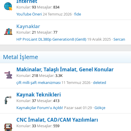
İnternet
Konular
93
Mesajlar
834
YouTube Öneri
24 Temmuz 2026
fide
Kaynaklar
Konular
21
Mesajlar
77
HP ProLiant DL380p Generation8 (Gen8)
19 Aralık 2025
Sercan
Metal İşleme
Makinalar, Talaşlı İmalat, Genel Konular
Konular
218
Mesajlar
3.3K
çift milli şaft mekanizması
11 Temmuz 2026
deleted
Kaynak Teknikleri
Konular
37
Mesajlar
413
Kaynakçılar Forum'u Açıldı!
Pazar saat 01:29
Gökçe
CNC İmalat, CAD/CAM Yazılımları
Konular
33
Mesajlar
559