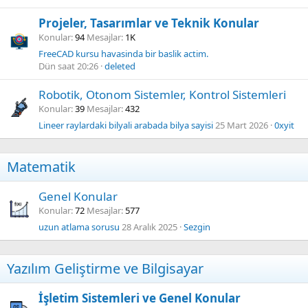
Projeler, Tasarımlar ve Teknik Konular
Konular
94
Mesajlar
1K
FreeCAD kursu havasinda bir baslik actim.
Dün saat 20:26
deleted
Robotik, Otonom Sistemler, Kontrol Sistemleri
Konular
39
Mesajlar
432
Lineer raylardaki bilyali arabada bilya sayisi
25 Mart 2026
0xyit
Matematik
Genel Konular
Konular
72
Mesajlar
577
uzun atlama sorusu
28 Aralık 2025
Sezgin
Yazılım Geliştirme ve Bilgisayar
İşletim Sistemleri ve Genel Konular