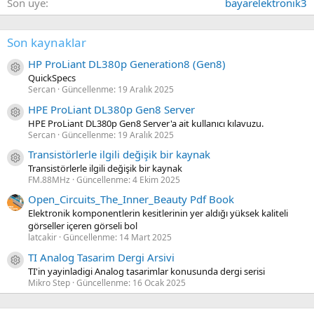
Son üye
bayarelektronik3
Son kaynaklar
HP ProLiant DL380p Generation8 (Gen8)
Kaynak ikon/amblem
QuickSpecs
Sercan
Güncellenme:
19 Aralık 2025
HPE ProLiant DL380p Gen8 Server
Kaynak ikon/amblem
HPE ProLiant DL380p Gen8 Server'a ait kullanıcı kılavuzu.
Sercan
Güncellenme:
19 Aralık 2025
Transistörlerle ilgili değişik bir kaynak
Kaynak ikon/amblem
Transistörlerle ilgili değişik bir kaynak
FM.88MHz
Güncellenme:
4 Ekim 2025
Open_Circuits_The_Inner_Beauty Pdf Book
Elektronik komponentlerin kesitlerinin yer aldığı yüksek kaliteli
görseller içeren görseli bol
latcakir
Güncellenme:
14 Mart 2025
TI Analog Tasarim Dergi Arsivi
Kaynak ikon/amblem
TI'in yayinladigi Analog tasarimlar konusunda dergi serisi
Mikro Step
Güncellenme:
16 Ocak 2025