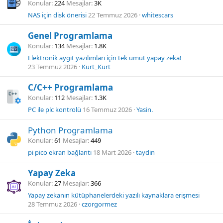
Konular
224
Mesajlar
3K
NAS için disk önerisi
22 Temmuz 2026
whitescars
Genel Programlama
Konular
134
Mesajlar
1.8K
Elektronik aygıt yazılımları için tek umut yapay zeka!
23 Temmuz 2026
Kurt_Kurt
C/C++ Programlama
Konular
112
Mesajlar
1.3K
PC ile plc kontrolü
16 Temmuz 2026
Yasin.
Python Programlama
Konular
61
Mesajlar
449
pi pico ekran bağlantı
18 Mart 2026
taydin
Yapay Zeka
Konular
27
Mesajlar
366
Yapay zekanın kütüphanelerdeki yazılı kaynaklara erişmesi
28 Temmuz 2026
czorgormez