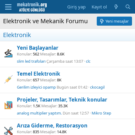
Giriş yap
Kayıt ol
Elektronik ve Mekanik Forumu
Yeni mesajlar
Elektronik
Yeni Başlayanlar
Konular
562
Mesajlar
8.6K
slim led trafoları
Çarşamba saat 13:07
clc
Temel Elektronik
Konular
657
Mesajlar
8K
Gerilim izleyici opamp
Bugün saat 01:42
ckocagil
Projeler, Tasarımlar, Teknik konular
Konular
1.5K
Mesajlar
35.3K
analog multiplier yaptım.
Dün saat 12:57
Mikro Step
Arıza Giderme, Restorasyon
Konular
835
Mesajlar
14.8K