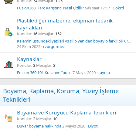
Konular
74
Mesajlar
1.2K
Fusion360 Harç Karıştırıcı Nasıl Çizilir?
Salı saat 17:17
Gokrtl
Plastik/diğer malzeme, ekipman tedarik
kaynakları
Konular
16
Mesajlar
152
Kalemin ustundeki yazilari vs silip yeniden boyayip farkli bir urun olarak satmaya calismak
24 Ekim 2025
czorgormez
Kaynaklar
Konular
3
Mesajlar
3
Fusion 360 101 Kullanım İpucu
7 Mayıs 2020
taydin
Boyama, Kaplama, Koruma, Yüzey İşleme
Teknikleri
Boyama ve Koruyucu Kaplama Teknikleri
Konular
2
Mesajlar
10
Duvar boyama hakkinda
2 Mayıs 2026
Diyot