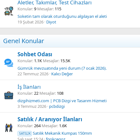
Aletler, Takımlar, Test Cihazları
Konular
9
Mesajlar
115
Soketin tam olarak oturduğunu algılayan el aleti
19 Şubat 2026
Diyot
Genel Konular
Sohbet Odası
Konular
1.1K
Mesajlar
15.5K
Gümrük mevzuatında yeni durum (7 ocak 2026).
22 Temmuz 2026
Kalıcı Değer
İş İlanları
Konular
22
Mesajlar
108
dizgihizmeti.com | PCB Dizgi ve Tasarım Hizmeti
3 Temmuz 2026
pcbdizgi
Satılık / Aranıyor İlanları
Konular
264
Mesajlar
1.6K
Satılık Mekanik Kumpas 150mm
SATILIK
Salı saat 15:24
fgokcegoz