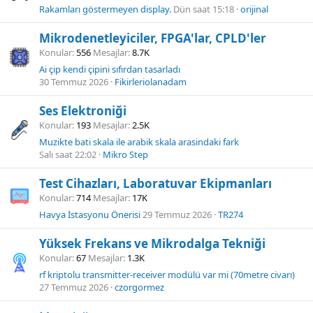
Rakamları göstermeyen display.
Dün saat 15:18
orijinal
Mikrodenetleyiciler, FPGA'lar, CPLD'ler
Konular
556
Mesajlar
8.7K
Ai çip kendi çipini sıfırdan tasarladı
30 Temmuz 2026
Fikirleriolanadam
Ses Elektroniği
Konular
193
Mesajlar
2.5K
Muzikte bati skala ile arabik skala arasindaki fark
Salı saat 22:02
Mikro Step
Test Cihazları, Laboratuvar Ekipmanları
Konular
714
Mesajlar
17K
Havya İstasyonu Önerisi
29 Temmuz 2026
TR274
Yüksek Frekans ve Mikrodalga Tekniği
Konular
67
Mesajlar
1.3K
rf kriptolu transmitter-receiver modülü var mi (70metre civarı)
27 Temmuz 2026
czorgormez