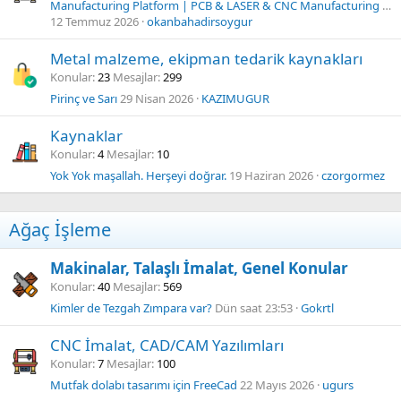
Manufacturing Platform | PCB & LASER & CNC Manufacturing Software
12 Temmuz 2026
okanbahadirsoygur
Metal malzeme, ekipman tedarik kaynakları
Konular
23
Mesajlar
299
Pirinç ve Sarı
29 Nisan 2026
KAZIMUGUR
Kaynaklar
Konular
4
Mesajlar
10
Yok Yok maşallah. Herşeyi doğrar.
19 Haziran 2026
czorgormez
Ağaç İşleme
Makinalar, Talaşlı İmalat, Genel Konular
Konular
40
Mesajlar
569
Kimler de Tezgah Zımpara var?
Dün saat 23:53
Gokrtl
CNC İmalat, CAD/CAM Yazılımları
Konular
7
Mesajlar
100
Mutfak dolabı tasarımı için FreeCad
22 Mayıs 2026
ugurs