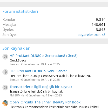
Forum istatistikleri
Konular
9,314
Mesajlar
148,961
Üyeler
3,848
Son üye
bayarelektronik3
Son kaynaklar
HP ProLiant DL380p Generation8 (Gen8)
Kaynak ikon/amblem
QuickSpecs
Sercan
Güncellenme:
19 Aralık 2025
HPE ProLiant DL380p Gen8 Server
Kaynak ikon/amblem
HPE ProLiant DL380p Gen8 Server'a ait kullanıcı kılavuzu.
Sercan
Güncellenme:
19 Aralık 2025
Transistörlerle ilgili değişik bir kaynak
Kaynak ikon/amblem
Transistörlerle ilgili değişik bir kaynak
FM.88MHz
Güncellenme:
4 Ekim 2025
Open_Circuits_The_Inner_Beauty Pdf Book
Elektronik komponentlerin kesitlerinin yer aldığı yüksek kaliteli