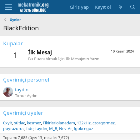
Giriş yap
Kayıt ol
Üyeler
BlackEdition
Kupalar
İlk Mesaj
10 Kasım 2024
1
Bu Puanı Almak İçin İlk Mesajınızı Yazın
Çevrimiçi personel
taydin
Timur Aydın
Çevrimiçi üyeler
0xyit
sütlaç
kesmez
Fikirleriolanadam
132kHz
czorgormez
poyrazoruc
fide
taydin
M_B
Nev-Ar
fgokcegoz
Toplam: 7,685 (üye: 13, misafir: 7,672)